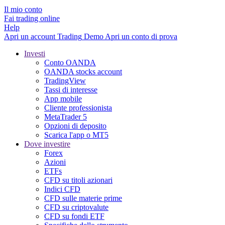
Il mio conto
Fai trading online
Help
Apri un account
Trading
Demo
Apri un conto di prova
Investi
Conto OANDA
OANDA stocks account
TradingView
Tassi di interesse
App mobile
Cliente professionista
MetaTrader 5
Opzioni di deposito
Scarica l'app o MT5
Dove investire
Forex
Azioni
ETFs
CFD su titoli azionari
Indici CFD
CFD sulle materie prime
CFD su criptovalute
CFD su fondi ETF