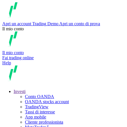
Apri un account
Trading
Demo
Apri un conto di prova
Il mio conto
Il mio conto
Fai trading online
Help
Investi
Conto OANDA
OANDA stocks account
TradingView
Tassi di interesse
App mobile
Cliente professionista