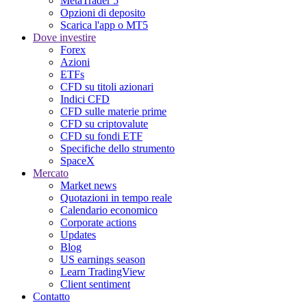
MetaTrader 5
Opzioni di deposito
Scarica l'app o MT5
Dove investire
Forex
Azioni
ETFs
CFD su titoli azionari
Indici CFD
CFD sulle materie prime
CFD su criptovalute
CFD su fondi ETF
Specifiche dello strumento
SpaceX
Mercato
Market news
Quotazioni in tempo reale
Calendario economico
Corporate actions
Updates
Blog
US earnings season
Learn TradingView
Client sentiment
Contatto