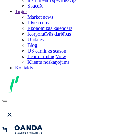
Instrumentu specifikācija
SpaceX
Tirgus
Market news
Live cenas
Ekonomikas kalendārs
Korporatīvās darbības
Updates
Blog
US earnings season
Learn TradingView
Klientu noskaņojums
Kontakts