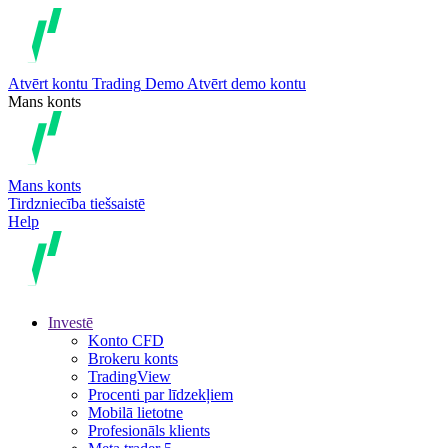
Atvērt kontu
Trading
Demo
Atvērt demo kontu
Mans konts
Mans konts
Tirdzniecība tiešsaistē
Help
Investē
Konto CFD
Brokeru konts
TradingView
Procenti par līdzekļiem
Mobilā lietotne
Profesionāls klients