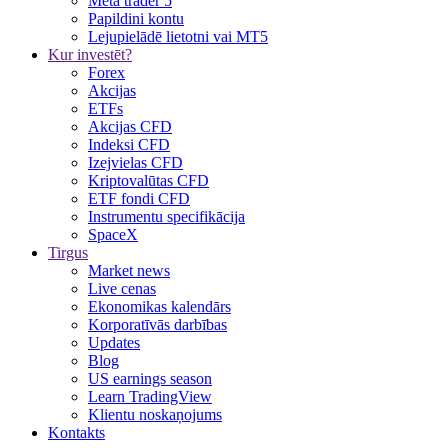
Meta trader 5
Papildini kontu
Lejupielādē lietotni vai MT5
Kur investēt?
Forex
Akcijas
ETFs
Akcijas CFD
Indeksi CFD
Izejvielas CFD
Kriptovalūtas CFD
ETF fondi CFD
Instrumentu specifikācija
SpaceX
Tirgus
Market news
Live cenas
Ekonomikas kalendārs
Korporatīvās darbības
Updates
Blog
US earnings season
Learn TradingView
Klientu noskaņojums
Kontakts