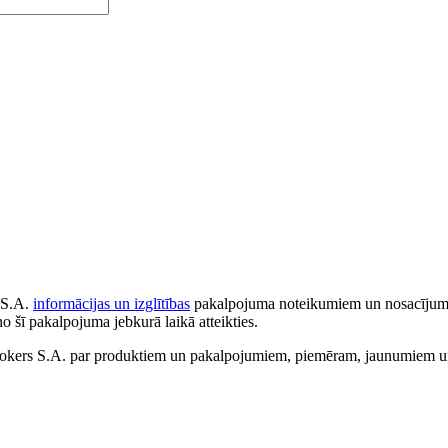
 S.A.
informācijas un izglītības
pakalpojuma noteikumiem un nosacījumiem
no šī pakalpojuma jebkurā laikā atteikties.
ers S.A. par produktiem un pakalpojumiem, piemēram, jaunumiem un 