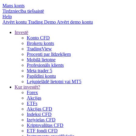
Mans konts
Tirdzniecība tiešsaistē
Help
Atvērt kontu
Trading
Demo
Atvērt demo kontu
Investē
Konto CFD
Brokeru konts
TradingView
Procenti par līdzekļiem
Mobilā lietotne
Profesionāls klients
Meta trader 5
Papildini kontu
Lejupielādē lietotni vai MT5
Kur investēt?
Forex
Akcijas
ETFs
Akcijas CFD
Indeksi CFD
Izejvielas CFD
Kriptovalūtas CFD
ETF fondi CFD