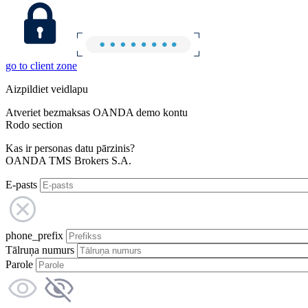
go to client zone
Aizpildiet veidlapu
Atveriet bezmaksas OANDA demo kontu
Rodo section
Kas ir personas datu pārzinis?
OANDA TMS Brokers S.A.
E-pasts
phone_prefix
Tālruņa numurs
Parole