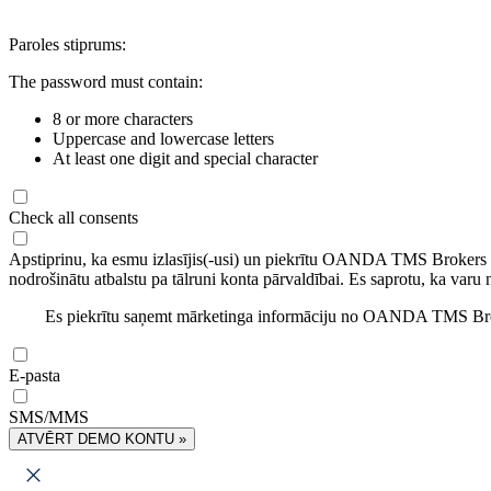
Paroles stiprums:
The password must contain:
8 or more characters
Uppercase and lowercase letters
At least one digit and special character
Check all consents
Apstiprinu, ka esmu izlasījis(-usi) un piekrītu OANDA TMS Brokers
nodrošinātu atbalstu pa tālruni konta pārvaldībai. Es saprotu, ka varu 
Es piekrītu saņemt mārketinga informāciju no OANDA TMS Brok
E-pasta
SMS/MMS
ATVĒRT DEMO KONTU »