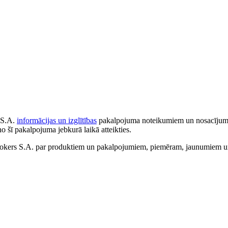
 S.A.
informācijas un izglītības
pakalpojuma noteikumiem un nosacījumiem
no šī pakalpojuma jebkurā laikā atteikties.
ers S.A. par produktiem un pakalpojumiem, piemēram, jaunumiem un 