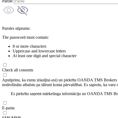
Parole
Paroles stiprums:
The password must contain:
8 or more characters
Uppercase and lowercase letters
At least one digit and special character
Check all consents
Apstiprinu, ka esmu izlasījis(-usi) un piekrītu OANDA TMS Brokers
nodrošinātu atbalstu pa tālruni konta pārvaldībai. Es saprotu, ka varu 
Es piekrītu saņemt mārketinga informāciju no OANDA TMS Brok
E-pasta
SMS/MMS