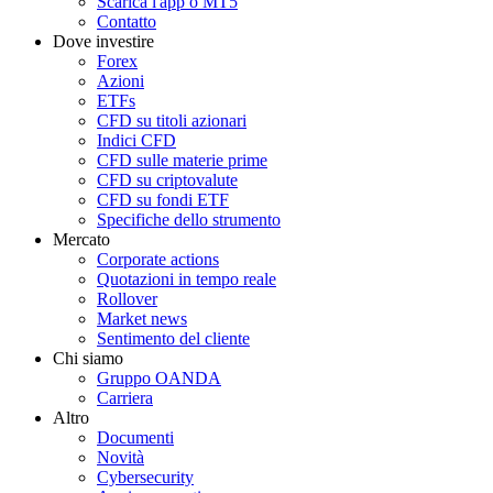
Scarica l'app o MT5
Contatto
Dove investire
Forex
Azioni
ETFs
CFD su titoli azionari
Indici CFD
CFD sulle materie prime
CFD su criptovalute
CFD su fondi ETF
Specifiche dello strumento
Mercato
Corporate actions
Quotazioni in tempo reale
Rollover
Market news
Sentimento del cliente
Chi siamo
Gruppo OANDA
Carriera
Altro
Documenti
Novità
Cybersecurity