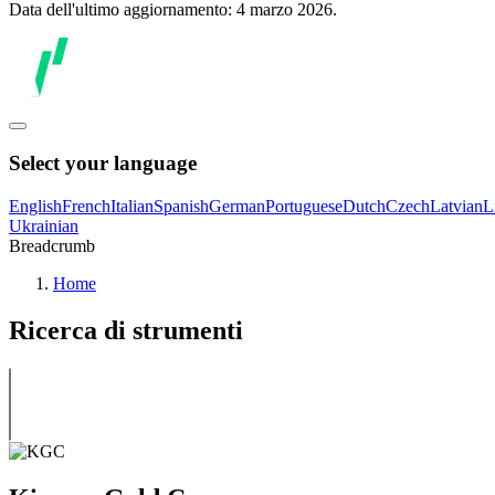
Data dell'ultimo aggiornamento: 4 marzo 2026.
Select your language
English
French
Italian
Spanish
German
Portuguese
Dutch
Czech
Latvian
L
Ukrainian
Breadcrumb
Home
Ricerca di strumenti