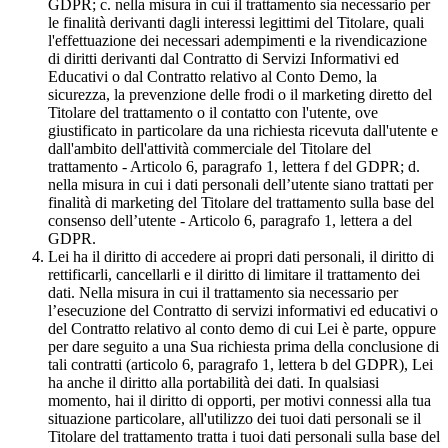
GDPR; c. nella misura in cui il trattamento sia necessario per
le finalità derivanti dagli interessi legittimi del Titolare, quali
l'effettuazione dei necessari adempimenti e la rivendicazione
di diritti derivanti dal Contratto di Servizi Informativi ed
Educativi o dal Contratto relativo al Conto Demo, la
sicurezza, la prevenzione delle frodi o il marketing diretto del
Titolare del trattamento o il contatto con l'utente, ove
giustificato in particolare da una richiesta ricevuta dall'utente e
dall'ambito dell'attività commerciale del Titolare del
trattamento - Articolo 6, paragrafo 1, lettera f del GDPR; d.
nella misura in cui i dati personali dell’utente siano trattati per
finalità di marketing del Titolare del trattamento sulla base del
consenso dell’utente - Articolo 6, paragrafo 1, lettera a del
GDPR.
Lei ha il diritto di accedere ai propri dati personali, il diritto di
rettificarli, cancellarli e il diritto di limitare il trattamento dei
dati. Nella misura in cui il trattamento sia necessario per
l’esecuzione del Contratto di servizi informativi ed educativi o
del Contratto relativo al conto demo di cui Lei è parte, oppure
per dare seguito a una Sua richiesta prima della conclusione di
tali contratti (articolo 6, paragrafo 1, lettera b del GDPR), Lei
ha anche il diritto alla portabilità dei dati. In qualsiasi
momento, hai il diritto di opporti, per motivi connessi alla tua
situazione particolare, all'utilizzo dei tuoi dati personali se il
Titolare del trattamento tratta i tuoi dati personali sulla base del