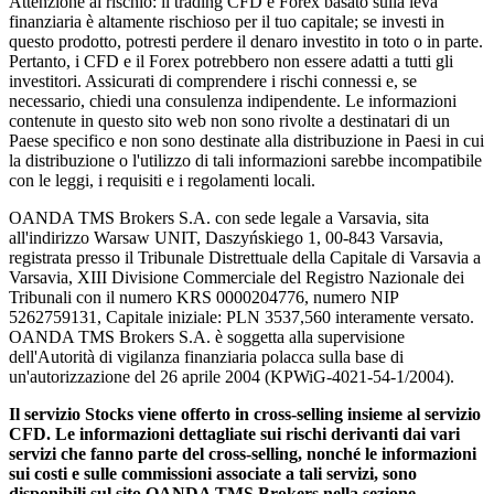
Attenzione al rischio: il trading CFD e Forex basato sulla leva
finanziaria è altamente rischioso per il tuo capitale; se investi in
questo prodotto, potresti perdere il denaro investito in toto o in parte.
Pertanto, i CFD e il Forex potrebbero non essere adatti a tutti gli
investitori. Assicurati di comprendere i rischi connessi e, se
necessario, chiedi una consulenza indipendente. Le informazioni
contenute in questo sito web non sono rivolte a destinatari di un
Paese specifico e non sono destinate alla distribuzione in Paesi in cui
la distribuzione o l'utilizzo di tali informazioni sarebbe incompatibile
con le leggi, i requisiti e i regolamenti locali.
OANDA TMS Brokers S.A. con sede legale a Varsavia, sita
all'indirizzo Warsaw UNIT, Daszyńskiego 1, 00-843 Varsavia,
registrata presso il Tribunale Distrettuale della Capitale di Varsavia a
Varsavia, XIII Divisione Commerciale del Registro Nazionale dei
Tribunali con il numero KRS 0000204776, numero NIP
5262759131, Capitale iniziale: PLN 3537,560 interamente versato.
OANDA TMS Brokers S.A. è soggetta alla supervisione
dell'Autorità di vigilanza finanziaria polacca sulla base di
un'autorizzazione del 26 aprile 2004 (KPWiG-4021-54-1/2004).
Il servizio Stocks viene offerto in cross-selling insieme al servizio
CFD. Le informazioni dettagliate sui rischi derivanti dai vari
servizi che fanno parte del cross-selling, nonché le informazioni
sui costi e sulle commissioni associate a tali servizi, sono
disponibili sul sito OANDA TMS Brokers nella sezione