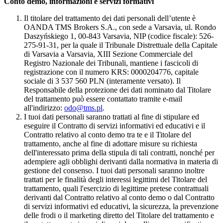
Conto demo, informazioni e servizi formativi
Il titolare del trattamento dei dati personali dell’utente è
OANDA TMS Brokers S.A., con sede a Varsavia, ul. Rondo
Daszyńskiego 1, 00-843 Varsavia, NIP (codice fiscale): 526-
275-91-31, per la quale il Tribunale Distrettuale della Capitale
di Varsavia a Varsavia, XIII Sezione Commerciale del
Registro Nazionale dei Tribunali, mantiene i fascicoli di
registrazione con il numero KRS: 0000204776, capitale
sociale di 3 537 560 PLN (interamente versato). Il
Responsabile della protezione dei dati nominato dal Titolare
del trattamento può essere contattato tramite e-mail
all'indirizzo:
odo@tms.pl
.
I tuoi dati personali saranno trattati al fine di stipulare ed
eseguire il Contratto di servizi informativi ed educativi e il
Contratto relativo al conto demo tra te e il Titolare del
trattamento, anche al fine di adottare misure su richiesta
dell'interessato prima della stipula di tali contratti, nonché per
adempiere agli obblighi derivanti dalla normativa in materia di
gestione del consenso. I tuoi dati personali saranno inoltre
trattati per le finalità degli interessi legittimi del Titolare del
trattamento, quali l'esercizio di legittime pretese contrattuali
derivanti dal Contratto relativo al conto demo o dal Contratto
di servizi informativi ed educativi, la sicurezza, la prevenzione
delle frodi o il marketing diretto del Titolare del trattamento e