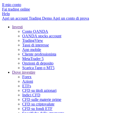
Il mio conto
Fai trading online
Help
Apri un account
Trading
Demo
Apri un conto di prova
Investi
Conto OANDA
OANDA stocks account
TradingView
Tassi di interesse
App mobile
Cliente professionista
MetaTrader 5
Opzioni di deposito
Scarica l'app o MT5
Dove investire
Forex
Azioni
ETFs
CFD su titoli azionari
Indici CFD
CFD sulle materie prime
CFD su criptovalute
CFD su fondi ETF