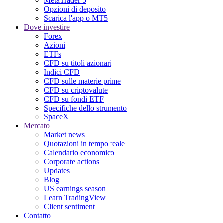
MetaTrader 5
Opzioni di deposito
Scarica l'app o MT5
Dove investire
Forex
Azioni
ETFs
CFD su titoli azionari
Indici CFD
CFD sulle materie prime
CFD su criptovalute
CFD su fondi ETF
Specifiche dello strumento
SpaceX
Mercato
Market news
Quotazioni in tempo reale
Calendario economico
Corporate actions
Updates
Blog
US earnings season
Learn TradingView
Client sentiment
Contatto