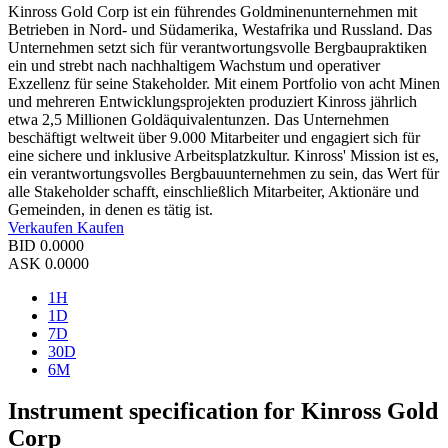
Kinross Gold Corp ist ein führendes Goldminenunternehmen mit
Betrieben in Nord- und Südamerika, Westafrika und Russland. Das
Unternehmen setzt sich für verantwortungsvolle Bergbaupraktiken
ein und strebt nach nachhaltigem Wachstum und operativer
Exzellenz für seine Stakeholder. Mit einem Portfolio von acht Minen
und mehreren Entwicklungsprojekten produziert Kinross jährlich
etwa 2,5 Millionen Goldäquivalentunzen. Das Unternehmen
beschäftigt weltweit über 9.000 Mitarbeiter und engagiert sich für
eine sichere und inklusive Arbeitsplatzkultur. Kinross' Mission ist es,
ein verantwortungsvolles Bergbauunternehmen zu sein, das Wert für
alle Stakeholder schafft, einschließlich Mitarbeiter, Aktionäre und
Gemeinden, in denen es tätig ist.
Verkaufen
Kaufen
BID
0.0000
ASK
0.0000
1H
1D
7D
30D
6M
Instrument specification for Kinross Gold
Corp