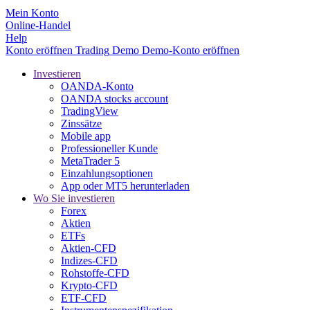
Mein Konto
Online-Handel
Help
Konto eröffnen
Trading
Demo
Demo-Konto eröffnen
Investieren
OANDA-Konto
OANDA stocks account
TradingView
Zinssätze
Mobile app
Professioneller Kunde
MetaTrader 5
Einzahlungsoptionen
App oder MT5 herunterladen
Wo Sie investieren
Forex
Aktien
ETFs
Aktien-CFD
Indizes-CFD
Rohstoffe-CFD
Krypto-CFD
ETF-CFD