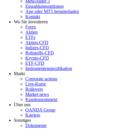
MetaTrader 5
Einzahlungsoptionen
App oder MT5 herunterladen
Kontakt
Wo Sie investieren
Forex
Aktien
ETFs
Aktien-CFD
Indizes-CFD
Rohstoffe-CFD
Krypto-CFD
ETF-CFD
Instrumentenspezifikation
Markt
Corporate actions
Live-Kurse
Rollovers
Market news
Kundensentiment
Über uns
OANDA Group
Karriere
Sonstiges
Dokumente