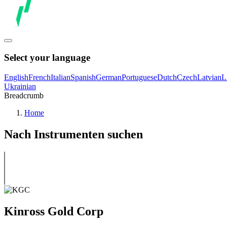
Select your language
English
French
Italian
Spanish
German
Portuguese
Dutch
Czech
Latvian
L
Ukrainian
Breadcrumb
Home
Nach Instrumenten suchen
Kinross Gold Corp