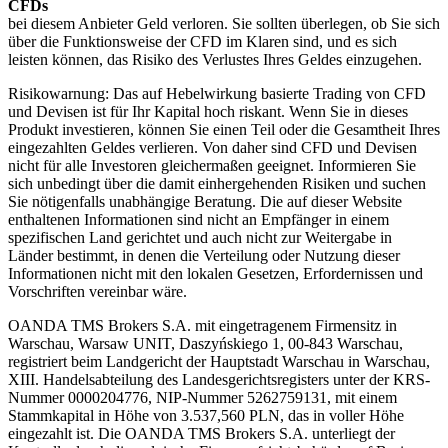
CFDs
bei diesem Anbieter Geld verloren. Sie sollten überlegen, ob Sie sich
über die Funktionsweise der CFD im Klaren sind, und es sich
leisten können, das Risiko des Verlustes Ihres Geldes einzugehen.
Risikowarnung: Das auf Hebelwirkung basierte Trading von CFD
und Devisen ist für Ihr Kapital hoch riskant. Wenn Sie in dieses
Produkt investieren, können Sie einen Teil oder die Gesamtheit Ihres
eingezahlten Geldes verlieren. Von daher sind CFD und Devisen
nicht für alle Investoren gleichermaßen geeignet. Informieren Sie
sich unbedingt über die damit einhergehenden Risiken und suchen
Sie nötigenfalls unabhängige Beratung. Die auf dieser Website
enthaltenen Informationen sind nicht an Empfänger in einem
spezifischen Land gerichtet und auch nicht zur Weitergabe in
Länder bestimmt, in denen die Verteilung oder Nutzung dieser
Informationen nicht mit den lokalen Gesetzen, Erfordernissen und
Vorschriften vereinbar wäre.
OANDA TMS Brokers S.A. mit eingetragenem Firmensitz in
Warschau, Warsaw UNIT, Daszyńskiego 1, 00-843 Warschau,
registriert beim Landgericht der Hauptstadt Warschau in Warschau,
XIII. Handelsabteilung des Landesgerichtsregisters unter der KRS-
Nummer 0000204776, NIP-Nummer 5262759131, mit einem
Stammkapital in Höhe von 3.537,560 PLN, das in voller Höhe
eingezahlt ist. Die OANDA TMS Brokers S.A. unterliegt der