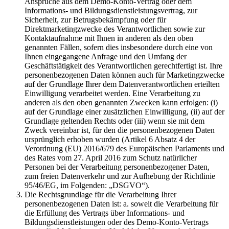
Ansprüche aus dem Demo-Konto-Vertrag oder dem
Informations- und Bildungsdienstleistungsvertrag, zur
Sicherheit, zur Betrugsbekämpfung oder für
Direktmarketingzwecke des Verantwortlichen sowie zur
Kontaktaufnahme mit Ihnen in anderen als den oben
genannten Fällen, sofern dies insbesondere durch eine von
Ihnen eingegangene Anfrage und den Umfang der
Geschäftstätigkeit des Verantwortlichen gerechtfertigt ist. Ihre
personenbezogenen Daten können auch für Marketingzwecke
auf der Grundlage Ihrer dem Datenverantwortlichen erteilten
Einwilligung verarbeitet werden. Eine Verarbeitung zu
anderen als den oben genannten Zwecken kann erfolgen: (i)
auf der Grundlage einer zusätzlichen Einwilligung, (ii) auf der
Grundlage geltenden Rechts oder (iii) wenn sie mit dem
Zweck vereinbar ist, für den die personenbezogenen Daten
ursprünglich erhoben wurden (Artikel 6 Absatz 4 der
Verordnung (EU) 2016/679 des Europäischen Parlaments und
des Rates vom 27. April 2016 zum Schutz natürlicher
Personen bei der Verarbeitung personenbezogener Daten,
zum freien Datenverkehr und zur Aufhebung der Richtlinie
95/46/EG, im Folgenden: „DSGVO“).
Die Rechtsgrundlage für die Verarbeitung Ihrer
personenbezogenen Daten ist: a. soweit die Verarbeitung für
die Erfüllung des Vertrags über Informations- und
Bildungsdienstleistungen oder des Demo-Konto-Vertrags