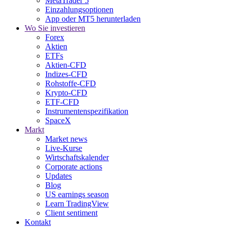
MetaTrader 5
Einzahlungsoptionen
App oder MT5 herunterladen
Wo Sie investieren
Forex
Aktien
ETFs
Aktien-CFD
Indizes-CFD
Rohstoffe-CFD
Krypto-CFD
ETF-CFD
Instrumentenspezifikation
SpaceX
Markt
Market news
Live-Kurse
Wirtschaftskalender
Corporate actions
Updates
Blog
US earnings season
Learn TradingView
Client sentiment
Kontakt