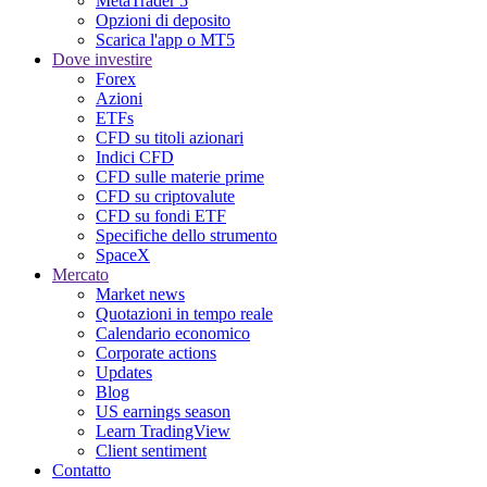
MetaTrader 5
Opzioni di deposito
Scarica l'app o MT5
Dove investire
Forex
Azioni
ETFs
CFD su titoli azionari
Indici CFD
CFD sulle materie prime
CFD su criptovalute
CFD su fondi ETF
Specifiche dello strumento
SpaceX
Mercato
Market news
Quotazioni in tempo reale
Calendario economico
Corporate actions
Updates
Blog
US earnings season
Learn TradingView
Client sentiment
Contatto