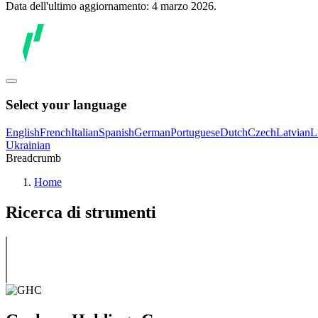
Data dell'ultimo aggiornamento: 4 marzo 2026.
Select your language
English
French
Italian
Spanish
German
Portuguese
Dutch
Czech
Latvian
L
Ukrainian
Breadcrumb
Home
Ricerca di strumenti