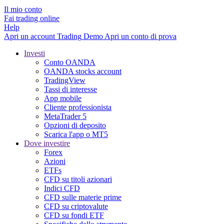
Il mio conto
Fai trading online
Help
Apri un account
Trading
Demo
Apri un conto di prova
Investi
Conto OANDA
OANDA stocks account
TradingView
Tassi di interesse
App mobile
Cliente professionista
MetaTrader 5
Opzioni di deposito
Scarica l'app o MT5
Dove investire
Forex
Azioni
ETFs
CFD su titoli azionari
Indici CFD
CFD sulle materie prime
CFD su criptovalute
CFD su fondi ETF