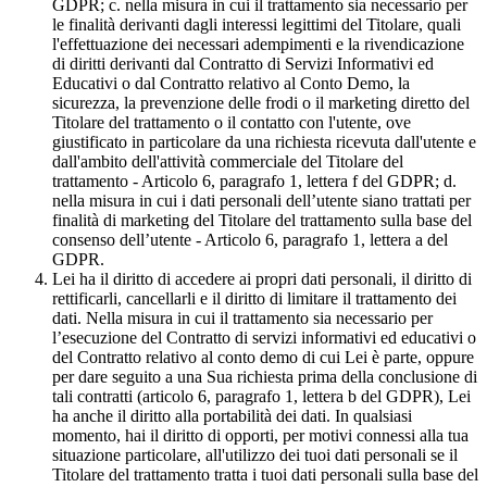
GDPR; c. nella misura in cui il trattamento sia necessario per
le finalità derivanti dagli interessi legittimi del Titolare, quali
l'effettuazione dei necessari adempimenti e la rivendicazione
di diritti derivanti dal Contratto di Servizi Informativi ed
Educativi o dal Contratto relativo al Conto Demo, la
sicurezza, la prevenzione delle frodi o il marketing diretto del
Titolare del trattamento o il contatto con l'utente, ove
giustificato in particolare da una richiesta ricevuta dall'utente e
dall'ambito dell'attività commerciale del Titolare del
trattamento - Articolo 6, paragrafo 1, lettera f del GDPR; d.
nella misura in cui i dati personali dell’utente siano trattati per
finalità di marketing del Titolare del trattamento sulla base del
consenso dell’utente - Articolo 6, paragrafo 1, lettera a del
GDPR.
Lei ha il diritto di accedere ai propri dati personali, il diritto di
rettificarli, cancellarli e il diritto di limitare il trattamento dei
dati. Nella misura in cui il trattamento sia necessario per
l’esecuzione del Contratto di servizi informativi ed educativi o
del Contratto relativo al conto demo di cui Lei è parte, oppure
per dare seguito a una Sua richiesta prima della conclusione di
tali contratti (articolo 6, paragrafo 1, lettera b del GDPR), Lei
ha anche il diritto alla portabilità dei dati. In qualsiasi
momento, hai il diritto di opporti, per motivi connessi alla tua
situazione particolare, all'utilizzo dei tuoi dati personali se il
Titolare del trattamento tratta i tuoi dati personali sulla base del