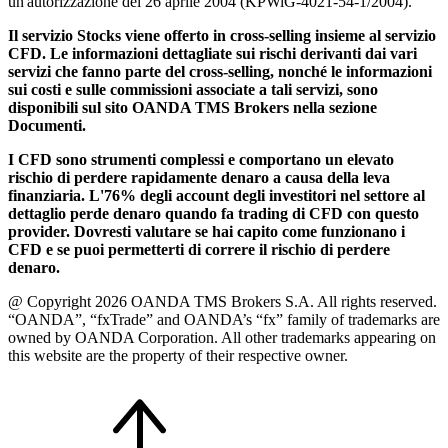
un'autorizzazione del 26 aprile 2004 (KPWiG-4021-54-1/2004).
Il servizio Stocks viene offerto in cross-selling insieme al servizio
CFD. Le informazioni dettagliate sui rischi derivanti dai vari
servizi che fanno parte del cross-selling, nonché le informazioni
sui costi e sulle commissioni associate a tali servizi, sono
disponibili sul sito OANDA TMS Brokers nella sezione
Documenti.
I CFD sono strumenti complessi e comportano un elevato
rischio di perdere rapidamente denaro a causa della leva
finanziaria. L'76% degli account degli investitori nel settore al
dettaglio perde denaro quando fa trading di CFD con questo
provider. Dovresti valutare se hai capito come funzionano i
CFD e se puoi permetterti di correre il rischio di perdere
denaro.
@ Copyright 2026 OANDA TMS Brokers S.A. All rights reserved.
“OANDA”, “fxTrade” and OANDA’s “fx” family of trademarks are
owned by OANDA Corporation. All other trademarks appearing on
this website are the property of their respective owner.