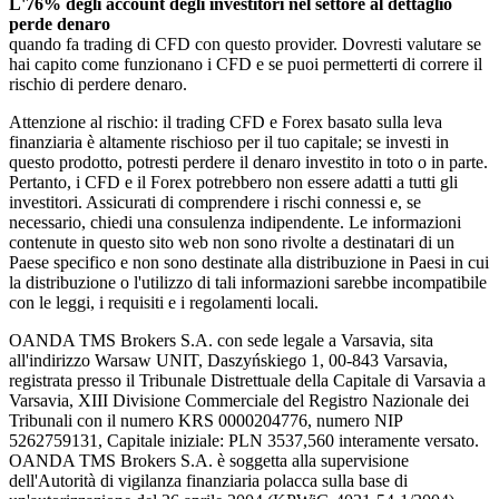
L'76% degli account degli investitori nel settore al dettaglio
perde denaro
quando fa trading di CFD con questo provider. Dovresti valutare se
hai capito come funzionano i CFD e se puoi permetterti di correre il
rischio di perdere denaro.
Attenzione al rischio: il trading CFD e Forex basato sulla leva
finanziaria è altamente rischioso per il tuo capitale; se investi in
questo prodotto, potresti perdere il denaro investito in toto o in parte.
Pertanto, i CFD e il Forex potrebbero non essere adatti a tutti gli
investitori. Assicurati di comprendere i rischi connessi e, se
necessario, chiedi una consulenza indipendente. Le informazioni
contenute in questo sito web non sono rivolte a destinatari di un
Paese specifico e non sono destinate alla distribuzione in Paesi in cui
la distribuzione o l'utilizzo di tali informazioni sarebbe incompatibile
con le leggi, i requisiti e i regolamenti locali.
OANDA TMS Brokers S.A. con sede legale a Varsavia, sita
all'indirizzo Warsaw UNIT, Daszyńskiego 1, 00-843 Varsavia,
registrata presso il Tribunale Distrettuale della Capitale di Varsavia a
Varsavia, XIII Divisione Commerciale del Registro Nazionale dei
Tribunali con il numero KRS 0000204776, numero NIP
5262759131, Capitale iniziale: PLN 3537,560 interamente versato.
OANDA TMS Brokers S.A. è soggetta alla supervisione
dell'Autorità di vigilanza finanziaria polacca sulla base di