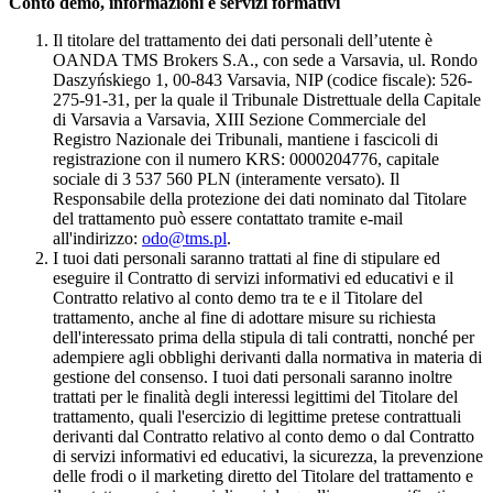
Conto demo, informazioni e servizi formativi
Il titolare del trattamento dei dati personali dell’utente è
OANDA TMS Brokers S.A., con sede a Varsavia, ul. Rondo
Daszyńskiego 1, 00-843 Varsavia, NIP (codice fiscale): 526-
275-91-31, per la quale il Tribunale Distrettuale della Capitale
di Varsavia a Varsavia, XIII Sezione Commerciale del
Registro Nazionale dei Tribunali, mantiene i fascicoli di
registrazione con il numero KRS: 0000204776, capitale
sociale di 3 537 560 PLN (interamente versato). Il
Responsabile della protezione dei dati nominato dal Titolare
del trattamento può essere contattato tramite e-mail
all'indirizzo:
odo@tms.pl
.
I tuoi dati personali saranno trattati al fine di stipulare ed
eseguire il Contratto di servizi informativi ed educativi e il
Contratto relativo al conto demo tra te e il Titolare del
trattamento, anche al fine di adottare misure su richiesta
dell'interessato prima della stipula di tali contratti, nonché per
adempiere agli obblighi derivanti dalla normativa in materia di
gestione del consenso. I tuoi dati personali saranno inoltre
trattati per le finalità degli interessi legittimi del Titolare del
trattamento, quali l'esercizio di legittime pretese contrattuali
derivanti dal Contratto relativo al conto demo o dal Contratto
di servizi informativi ed educativi, la sicurezza, la prevenzione
delle frodi o il marketing diretto del Titolare del trattamento e