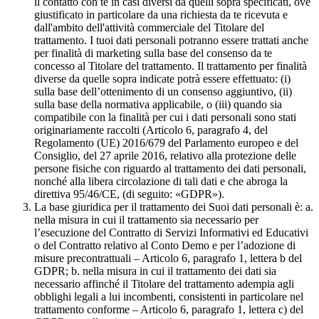
il contatto con te in casi diversi da quelli sopra specificati, ove
giustificato in particolare da una richiesta da te ricevuta e
dall'ambito dell'attività commerciale del Titolare del
trattamento. I tuoi dati personali potranno essere trattati anche
per finalità di marketing sulla base del consenso da te
concesso al Titolare del trattamento. Il trattamento per finalità
diverse da quelle sopra indicate potrà essere effettuato: (i)
sulla base dell’ottenimento di un consenso aggiuntivo, (ii)
sulla base della normativa applicabile, o (iii) quando sia
compatibile con la finalità per cui i dati personali sono stati
originariamente raccolti (Articolo 6, paragrafo 4, del
Regolamento (UE) 2016/679 del Parlamento europeo e del
Consiglio, del 27 aprile 2016, relativo alla protezione delle
persone fisiche con riguardo al trattamento dei dati personali,
nonché alla libera circolazione di tali dati e che abroga la
direttiva 95/46/CE, (di seguito: «GDPR»).
La base giuridica per il trattamento dei Suoi dati personali è: a.
nella misura in cui il trattamento sia necessario per
l’esecuzione del Contratto di Servizi Informativi ed Educativi
o del Contratto relativo al Conto Demo e per l’adozione di
misure precontrattuali – Articolo 6, paragrafo 1, lettera b del
GDPR; b. nella misura in cui il trattamento dei dati sia
necessario affinché il Titolare del trattamento adempia agli
obblighi legali a lui incombenti, consistenti in particolare nel
trattamento conforme – Articolo 6, paragrafo 1, lettera c) del