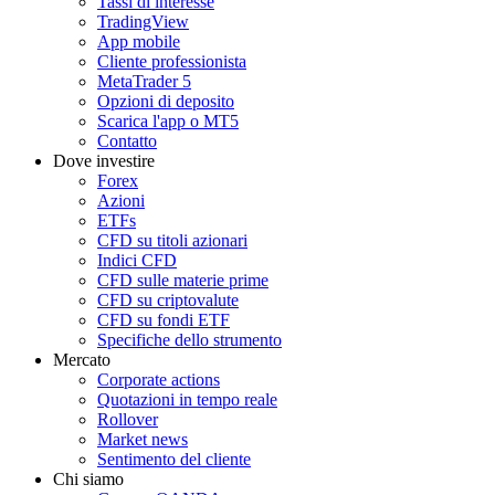
Tassi di interesse
TradingView
App mobile
Cliente professionista
MetaTrader 5
Opzioni di deposito
Scarica l'app o MT5
Contatto
Dove investire
Forex
Azioni
ETFs
CFD su titoli azionari
Indici CFD
CFD sulle materie prime
CFD su criptovalute
CFD su fondi ETF
Specifiche dello strumento
Mercato
Corporate actions
Quotazioni in tempo reale
Rollover
Market news
Sentimento del cliente
Chi siamo