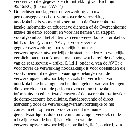
verkeer van die gegevens en tot intrekking van Richtlijn
95/46/EG, (hierna: ‘AVG’).
De rechtsgrondslag voor de verwerking van uw
persoonsgegevens is: a. voor zover de verwerking
noodzakelijk is voor de uitvoering van de Overeenkomst
inzake informatie- en educatieve diensten of de Overeenkomst
inzake de demo-account en voor het nemen van stappen
voorafgaand aan het sluiten van een overeenkomst – artikel 6,
lid 1, onder b), van de AVG; b. voor zover de
gegevensverwerking noodzakelijk is om de
verwerkingsverantwoordelijke in staat te stellen zijn wettelijke
verplichtingen na te komen, met name wat betreft de naleving
van de regelgeving – artikel 6, lid 1, onder c, van de AVG; c.
voor zover de verwerking noodzakelijk is voor doeleinden die
voortvloeien uit de gerechtvaardigde belangen van de
verwerkingsverantwoordelijke, zoals het verrichten van
noodzakelijke betalingen en het doen gelden van vorderingen
die voortvloeien uit de gesloten overeenkomst inzake
informatie- en educatieve diensten of de overeenkomst inzake
de demo-account, beveiliging, fraudepreventie of direct
marketing door de verwerkingsverantwoordelijke of het
contact met u opnemen, voor zover dit met name
gerechtvaardigd is door een van u ontvangen verzoek en de
reikwijdte van de bedrijfsactiviteiten van de
verwerkingsverantwoordelijke – artikel 6, lid 1, onder f, van