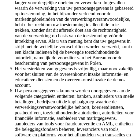
langer voor dergelijke doeleinden verwerken. In gevallen
waarin de verwerking van uw persoonsgegevens is gebaseerd
op toestemming, in het bijzonder verleend voor de
marketingdoeleinden van de verwerkingsverantwoordelijke,
hebt u het recht om uw toestemming te allen tijde in te
trekken, zonder dat dit afbreuk doet aan de rechtmatigheid
van de verwerking op basis van de toestemming vóór de
intrekking ervan. Als u van mening bent dat uw gegevens in
strijd met de wettelijke voorschriften worden verwerkt, kunt u
een klacht indienen bij de bevoegde toezichthoudende
autoriteit, namelijk de voorzitter van het Bureau voor de
bescherming van persoonsgegevens in Polen.
Het verstrekken van gegevens is vrijwillig, maar noodzakelijk
voor het sluiten van de overeenkomst inzake informatie- en
educatieve diensten en de overeenkomst inzake de demo-
account.
Uw persoonsgegevens kunnen worden doorgegeven aan de
volgende categorieën entiteiten: banken, aanbieders van snelle
betalingen, bedrijven uit de kapitaalgroep waartoe de
verwerkingsverantwoordelijke behoort, koeriersdiensten,
postbedrijven, toezichthoudende autoriteiten, autoriteiten voor
financiële informatie, aanbieders van marktgegevens,
aanbieders van tools voor fraudepreventie en AML, entiteiten
die beleggingsfondsen beheren, leveranciers van tools,
software en platforms voor het afhandelen van transacties en