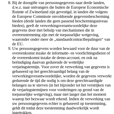
Bij de doorgifte van persoonsgegevens naar derde landen,
d.w.z. naar ontvangers die buiten de Europese Economische
Ruimte of Zwitserland zijn gevestigd, in landen die volgens
de Europese Commissie onvoldoende gegevensbescherming
bieden (derde landen die geen passend beschermingsniveau
bieden), geeft de verwerkingsverantwoordelijke deze
gegevens door met behulp van mechanismen die in
overeenstemming zijn met de toepasselijke wetgeving,
waaronder onder meer de „standaardcontractbepalingen“ van
de EU.
Uw persoonsgegevens worden bewaard voor de duur van de
overeenkomst inzake de informatie- en voorlichtingsdienst of
de overeenkomst inzake de demo-account, en ook na
beëindiging daarvan gedurende de wettelijke
verjaringstermijn. Voor zover de verwerking van gegevens is
gebaseerd op het gerechtvaardigd belang van de
verwerkingsverantwoordelijke, worden de gegevens verwerkt
gedurende de tijd die nodig is om deze gerechtvaardigde
belangen na te streven (in het bijzonder tot het verstrijken van
de verjaringstermijnen voor vorderingen op grond van de
toepasselijke wetgeving), maar niet langer dan het moment
waarop het bezwaar wordt erkend. Indien de verwerking van
uw persoonsgegevens echter is gebaseerd op toestemming,
geldt dit totdat deze toestemming daadwerkelijk wordt
ingetrokken.