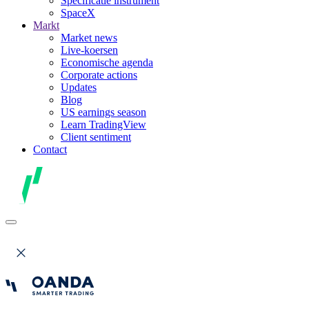
Specificatie instrument
SpaceX
Markt
Market news
Live-koersen
Economische agenda
Corporate actions
Updates
Blog
US earnings season
Learn TradingView
Client sentiment
Contact