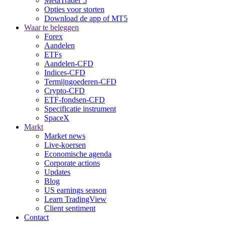
MetaTrader 5
Opties voor storten
Download de app of MT5
Waar te beleggen
Forex
Aandelen
ETFs
Aandelen-CFD
Indices-CFD
Termijngoederen-CFD
Crypto-CFD
ETF-fondsen-CFD
Specificatie instrument
SpaceX
Markt
Market news
Live-koersen
Economische agenda
Corporate actions
Updates
Blog
US earnings season
Learn TradingView
Client sentiment
Contact