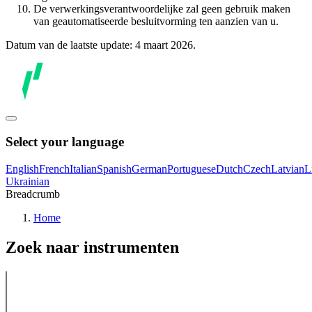
De verwerkingsverantwoordelijke zal geen gebruik maken
van geautomatiseerde besluitvorming ten aanzien van u.
Datum van de laatste update: 4 maart 2026.
Select your language
English
French
Italian
Spanish
German
Portuguese
Dutch
Czech
Latvian
L
Ukrainian
Breadcrumb
Home
Zoek naar instrumenten