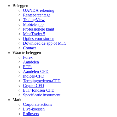
Beleggen
OANDA-rekening
Rentepercentage
TradingView
Mobiele app
Professionele klant
MetaTrader 5
Opties voor storten
Download de app of MT5
Contact
Waar te beleggen
Forex
Aandelen
ETFs
Aandelen-CFD
Indices-CFD
Termijngoederen-CFD
Crypto-CFD
ETF-fondsen-CFD
Specificatie instrument
Markt
Corporate actions
Live-koersen
Rollovers