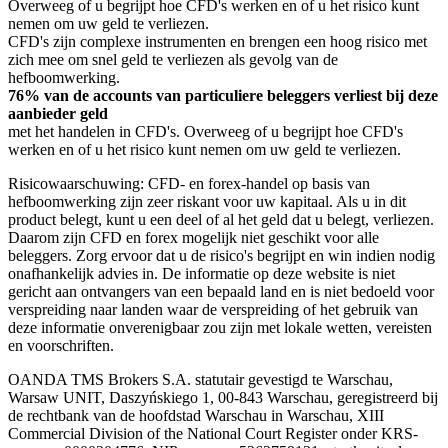
Overweeg of u begrijpt hoe CFD's werken en of u het risico kunt
nemen om uw geld te verliezen.
CFD's zijn complexe instrumenten en brengen een hoog risico met
zich mee om snel geld te verliezen als gevolg van de
hefboomwerking.
76% van de accounts van particuliere beleggers verliest bij deze
aanbieder geld
met het handelen in CFD's. Overweeg of u begrijpt hoe CFD's
werken en of u het risico kunt nemen om uw geld te verliezen.
Risicowaarschuwing: CFD- en forex-handel op basis van
hefboomwerking zijn zeer riskant voor uw kapitaal. Als u in dit
product belegt, kunt u een deel of al het geld dat u belegt, verliezen.
Daarom zijn CFD en forex mogelijk niet geschikt voor alle
beleggers. Zorg ervoor dat u de risico's begrijpt en win indien nodig
onafhankelijk advies in. De informatie op deze website is niet
gericht aan ontvangers van een bepaald land en is niet bedoeld voor
verspreiding naar landen waar de verspreiding of het gebruik van
deze informatie onverenigbaar zou zijn met lokale wetten, vereisten
en voorschriften.
OANDA TMS Brokers S.A. statutair gevestigd te Warschau,
Warsaw UNIT, Daszyńskiego 1, 00-843 Warschau, geregistreerd bij
de rechtbank van de hoofdstad Warschau in Warschau, XIII
Commercial Division of the National Court Register onder KRS-