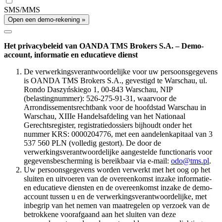
SMS/MMS
Open een demo-rekening »
Het privacybeleid van OANDA TMS Brokers S.A. – Demo-
account, informatie en educatieve dienst
De verwerkingsverantwoordelijke voor uw persoonsgegevens
is OANDA TMS Brokers S.A., gevestigd te Warschau, ul.
Rondo Daszyńskiego 1, 00-843 Warschau, NIP
(belastingnummer): 526-275-91-31, waarvoor de
Arrondissementsrechtbank voor de hoofdstad Warschau in
Warschau, XIIIe Handelsafdeling van het Nationaal
Gerechtsregister, registratiedossiers bijhoudt onder het
nummer KRS: 0000204776, met een aandelenkapitaal van 3
537 560 PLN (volledig gestort). De door de
verwerkingsverantwoordelijke aangestelde functionaris voor
gegevensbescherming is bereikbaar via e-mail:
odo@tms.pl
.
Uw persoonsgegevens worden verwerkt met het oog op het
sluiten en uitvoeren van de overeenkomst inzake informatie-
en educatieve diensten en de overeenkomst inzake de demo-
account tussen u en de verwerkingsverantwoordelijke, met
inbegrip van het nemen van maatregelen op verzoek van de
betrokkene voorafgaand aan het sluiten van deze