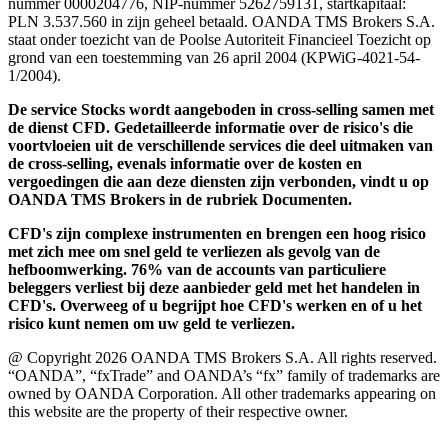
nummer 0000204776, NIP-nummer 5262759131, startkapitaal:
PLN 3.537.560 in zijn geheel betaald. OANDA TMS Brokers S.A.
staat onder toezicht van de Poolse Autoriteit Financieel Toezicht op
grond van een toestemming van 26 april 2004 (KPWiG-4021-54-
1/2004).
De service Stocks wordt aangeboden in cross-selling samen met
de dienst CFD. Gedetailleerde informatie over de risico's die
voortvloeien uit de verschillende services die deel uitmaken van
de cross-selling, evenals informatie over de kosten en
vergoedingen die aan deze diensten zijn verbonden, vindt u op
OANDA TMS Brokers in de rubriek Documenten.
CFD's zijn complexe instrumenten en brengen een hoog risico
met zich mee om snel geld te verliezen als gevolg van de
hefboomwerking. 76% van de accounts van particuliere
beleggers verliest bij deze aanbieder geld met het handelen in
CFD's. Overweeg of u begrijpt hoe CFD's werken en of u het
risico kunt nemen om uw geld te verliezen.
@ Copyright 2026 OANDA TMS Brokers S.A. All rights reserved.
“OANDA”, “fxTrade” and OANDA’s “fx” family of trademarks are
owned by OANDA Corporation. All other trademarks appearing on
this website are the property of their respective owner.