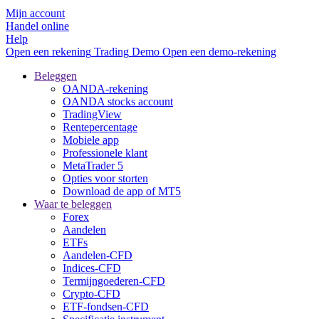
Mijn account
Handel online
Help
Open een rekening
Trading
Demo
Open een demo-rekening
Beleggen
OANDA-rekening
OANDA stocks account
TradingView
Rentepercentage
Mobiele app
Professionele klant
MetaTrader 5
Opties voor storten
Download de app of MT5
Waar te beleggen
Forex
Aandelen
ETFs
Aandelen-CFD
Indices-CFD
Termijngoederen-CFD
Crypto-CFD
ETF-fondsen-CFD