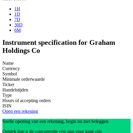
1H
1D
7D
30D
6M
Instrument specification for Graham
Holdings Co
Name
Currency
Symbol
Minimale orderwaarde
Ticker
Handelstijden
Type
Hours of accepting orders
ISIN
Open een rekening
Snelle opening van een rekening, begin nu met beleggen
Ontdek hoe u de concurrentie een stap voor kunt zijn