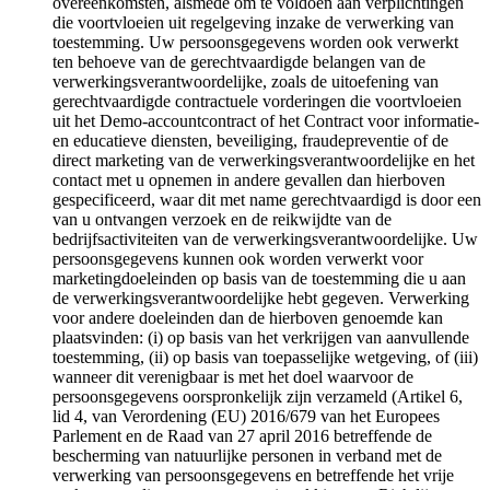
overeenkomsten, alsmede om te voldoen aan verplichtingen
die voortvloeien uit regelgeving inzake de verwerking van
toestemming. Uw persoonsgegevens worden ook verwerkt
ten behoeve van de gerechtvaardigde belangen van de
verwerkingsverantwoordelijke, zoals de uitoefening van
gerechtvaardigde contractuele vorderingen die voortvloeien
uit het Demo-accountcontract of het Contract voor informatie-
en educatieve diensten, beveiliging, fraudepreventie of de
direct marketing van de verwerkingsverantwoordelijke en het
contact met u opnemen in andere gevallen dan hierboven
gespecificeerd, waar dit met name gerechtvaardigd is door een
van u ontvangen verzoek en de reikwijdte van de
bedrijfsactiviteiten van de verwerkingsverantwoordelijke. Uw
persoonsgegevens kunnen ook worden verwerkt voor
marketingdoeleinden op basis van de toestemming die u aan
de verwerkingsverantwoordelijke hebt gegeven. Verwerking
voor andere doeleinden dan de hierboven genoemde kan
plaatsvinden: (i) op basis van het verkrijgen van aanvullende
toestemming, (ii) op basis van toepasselijke wetgeving, of (iii)
wanneer dit verenigbaar is met het doel waarvoor de
persoonsgegevens oorspronkelijk zijn verzameld (Artikel 6,
lid 4, van Verordening (EU) 2016/679 van het Europees
Parlement en de Raad van 27 april 2016 betreffende de
bescherming van natuurlijke personen in verband met de
verwerking van persoonsgegevens en betreffende het vrije