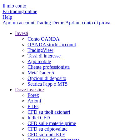
Il mio conto
Fai trading online
Help
Apri un account
Trading
Demo
Apri un conto di prova
Investi
Conto OANDA
OANDA stocks account
TradingView
Tassi di interesse
App mobile
Cliente professionista
MetaTrader 5
Opzioni di deposito
Scarica l'app o MT5
Dove investire
Forex
Azioni
ETFs
CFD su titoli azionari
Indici CFD
CFD sulle materie prime
CFD su criptovalute
CFD su fondi ETF