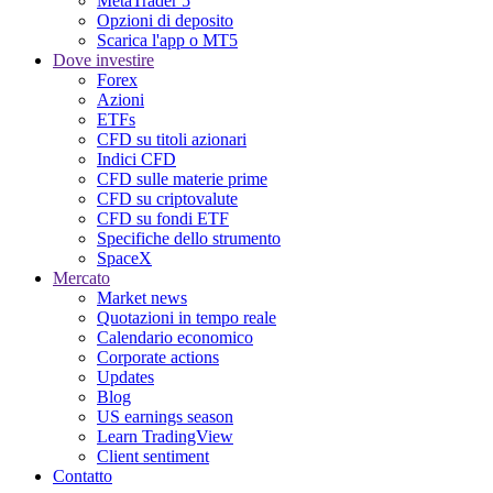
MetaTrader 5
Opzioni di deposito
Scarica l'app o MT5
Dove investire
Forex
Azioni
ETFs
CFD su titoli azionari
Indici CFD
CFD sulle materie prime
CFD su criptovalute
CFD su fondi ETF
Specifiche dello strumento
SpaceX
Mercato
Market news
Quotazioni in tempo reale
Calendario economico
Corporate actions
Updates
Blog
US earnings season
Learn TradingView
Client sentiment
Contatto