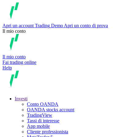
Apri un account
Trading
Demo
Apri un conto di prova
Il mio conto
Il mio conto
Fai trading online
Help
Investi
Conto OANDA
OANDA stocks account
TradingView
Tassi di interesse
App mobile
Cliente professionista