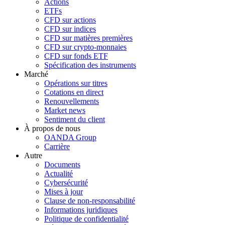
Actions
ETFs
CFD sur actions
CFD sur indices
CFD sur matières premières
CFD sur crypto-monnaies
CFD sur fonds ETF
Spécification des instruments
Marché
Opérations sur titres
Cotations en direct
Renouvellements
Market news
Sentiment du client
À propos de nous
OANDA Group
Carrière
Autre
Documents
Actualité
Cybersécurité
Mises à jour
Clause de non-responsabilité
Informations juridiques
Politique de confidentialité