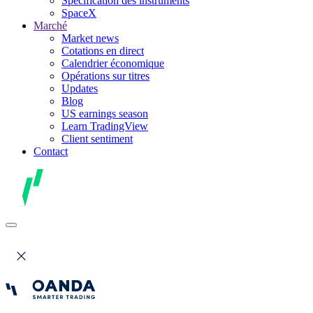
Spécification des instruments
SpaceX
Marché
Market news
Cotations en direct
Calendrier économique
Opérations sur titres
Updates
Blog
US earnings season
Learn TradingView
Client sentiment
Contact