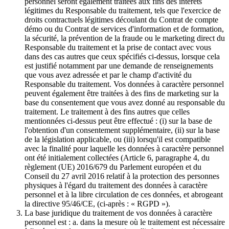
personnel seront également traitées aux fins des intérêts
légitimes du Responsable du traitement, tels que l'exercice de
droits contractuels légitimes découlant du Contrat de compte
démo ou du Contrat de services d'information et de formation,
la sécurité, la prévention de la fraude ou le marketing direct du
Responsable du traitement et la prise de contact avec vous
dans des cas autres que ceux spécifiés ci-dessus, lorsque cela
est justifié notamment par une demande de renseignements
que vous avez adressée et par le champ d'activité du
Responsable du traitement. Vos données à caractère personnel
peuvent également être traitées à des fins de marketing sur la
base du consentement que vous avez donné au responsable du
traitement. Le traitement à des fins autres que celles
mentionnées ci-dessus peut être effectué : (i) sur la base de
l'obtention d'un consentement supplémentaire, (ii) sur la base
de la législation applicable, ou (iii) lorsqu'il est compatible
avec la finalité pour laquelle les données à caractère personnel
ont été initialement collectées (Article 6, paragraphe 4, du
règlement (UE) 2016/679 du Parlement européen et du
Conseil du 27 avril 2016 relatif à la protection des personnes
physiques à l'égard du traitement des données à caractère
personnel et à la libre circulation de ces données, et abrogeant
la directive 95/46/CE, (ci-après : « RGPD »).
La base juridique du traitement de vos données à caractère
personnel est : a. dans la mesure où le traitement est nécessaire