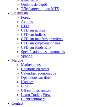
MetaTrader 5
Options de dépôt
Télécharger app ou MT5
Où investir
Forex
Actions
ETFs
CFD sur actions
CFD sur indices
CFD sur matières premières
CFD sur crypto-monnaies
CFD sur fonds ETF
Spécification des instruments
SpaceX
Marché
Market news
Cotations en direct
Calendrier économique
Opérations sur titres
Updates
Blog
US earnings season
Learn TradingView
Client sentiment
Contact