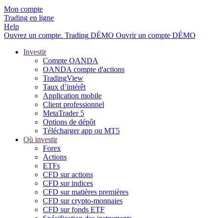
Mon compte
Trading en ligne
Help
Ouvrez un compte.
Trading
DÉMO
Ouvrir un compte DÉMO
Investir
Compte OANDA
OANDA compte d'actions
TradingView
Taux d’intérêt
Application mobile
Client professionnel
MetaTrader 5
Options de dépôt
Télécharger app ou MT5
Où investir
Forex
Actions
ETFs
CFD sur actions
CFD sur indices
CFD sur matières premières
CFD sur crypto-monnaies
CFD sur fonds ETF