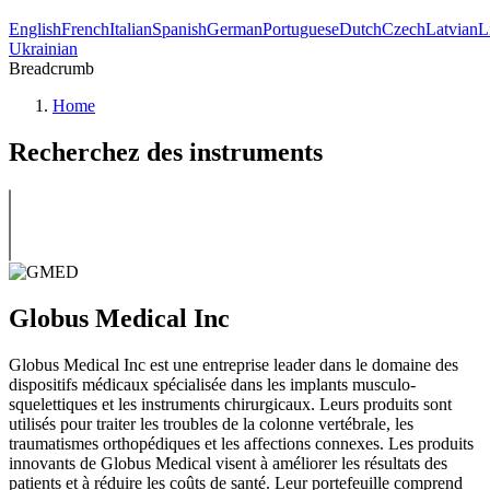
English
French
Italian
Spanish
German
Portuguese
Dutch
Czech
Latvian
L
Ukrainian
Breadcrumb
Home
Recherchez des instruments
Globus Medical Inc
Globus Medical Inc est une entreprise leader dans le domaine des
dispositifs médicaux spécialisée dans les implants musculo-
squelettiques et les instruments chirurgicaux. Leurs produits sont
utilisés pour traiter les troubles de la colonne vertébrale, les
traumatismes orthopédiques et les affections connexes. Les produits
innovants de Globus Medical visent à améliorer les résultats des
patients et à réduire les coûts de santé. Leur portefeuille comprend