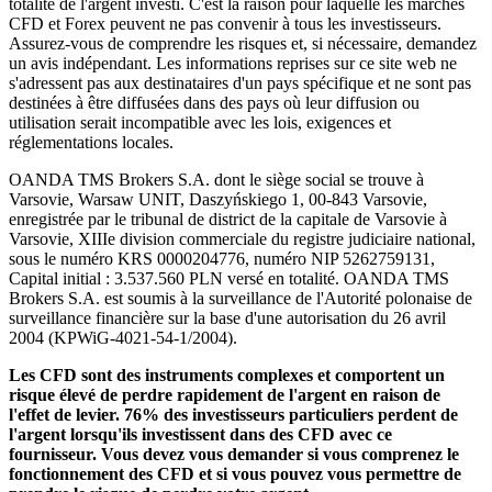
totalité de l'argent investi. C'est la raison pour laquelle les marchés
CFD et Forex peuvent ne pas convenir à tous les investisseurs.
Assurez-vous de comprendre les risques et, si nécessaire, demandez
un avis indépendant. Les informations reprises sur ce site web ne
s'adressent pas aux destinataires d'un pays spécifique et ne sont pas
destinées à être diffusées dans des pays où leur diffusion ou
utilisation serait incompatible avec les lois, exigences et
réglementations locales.
OANDA TMS Brokers S.A. dont le siège social se trouve à
Varsovie, Warsaw UNIT, Daszyńskiego 1, 00-843 Varsovie,
enregistrée par le tribunal de district de la capitale de Varsovie à
Varsovie, XIIIe division commerciale du registre judiciaire national,
sous le numéro KRS 0000204776, numéro NIP 5262759131,
Capital initial : 3.537.560 PLN versé en totalité. OANDA TMS
Brokers S.A. est soumis à la surveillance de l'Autorité polonaise de
surveillance financière sur la base d'une autorisation du 26 avril
2004 (KPWiG-4021-54-1/2004).
Les CFD sont des instruments complexes et comportent un
risque élevé de perdre rapidement de l'argent en raison de
l'effet de levier. 76% des investisseurs particuliers perdent de
l'argent lorsqu'ils investissent dans des CFD avec ce
fournisseur. Vous devez vous demander si vous comprenez le
fonctionnement des CFD et si vous pouvez vous permettre de