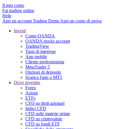
Il mio conto
Fai trading online
Help
Apri un account
Trading
Demo
Apri un conto di prova
Investi
Conto OANDA
OANDA stocks account
TradingView
Tassi di interesse
App mobile
Cliente professionista
MetaTrader 5
Opzioni di deposito
Scarica l'app o MT5
Dove investire
Forex
Azioni
ETFs
CFD su titoli azionari
Indici CFD
CFD sulle materie prime
CFD su criptovalute
CFD su fondi ETF