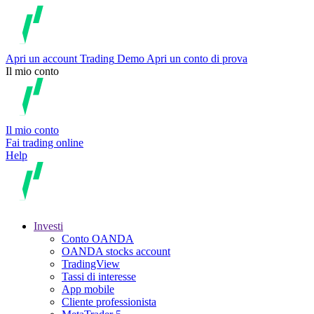
Apri un account
Trading
Demo
Apri un conto di prova
Il mio conto
Il mio conto
Fai trading online
Help
Investi
Conto OANDA
OANDA stocks account
TradingView
Tassi di interesse
App mobile
Cliente professionista