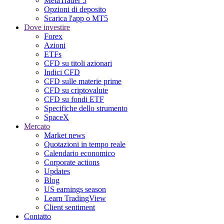
MetaTrader 5
Opzioni di deposito
Scarica l'app o MT5
Dove investire
Forex
Azioni
ETFs
CFD su titoli azionari
Indici CFD
CFD sulle materie prime
CFD su criptovalute
CFD su fondi ETF
Specifiche dello strumento
SpaceX
Mercato
Market news
Quotazioni in tempo reale
Calendario economico
Corporate actions
Updates
Blog
US earnings season
Learn TradingView
Client sentiment
Contatto