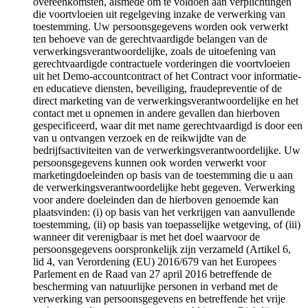
overeenkomsten, alsmede om te voldoen aan verplichtingen
die voortvloeien uit regelgeving inzake de verwerking van
toestemming. Uw persoonsgegevens worden ook verwerkt
ten behoeve van de gerechtvaardigde belangen van de
verwerkingsverantwoordelijke, zoals de uitoefening van
gerechtvaardigde contractuele vorderingen die voortvloeien
uit het Demo-accountcontract of het Contract voor informatie-
en educatieve diensten, beveiliging, fraudepreventie of de
direct marketing van de verwerkingsverantwoordelijke en het
contact met u opnemen in andere gevallen dan hierboven
gespecificeerd, waar dit met name gerechtvaardigd is door een
van u ontvangen verzoek en de reikwijdte van de
bedrijfsactiviteiten van de verwerkingsverantwoordelijke. Uw
persoonsgegevens kunnen ook worden verwerkt voor
marketingdoeleinden op basis van de toestemming die u aan
de verwerkingsverantwoordelijke hebt gegeven. Verwerking
voor andere doeleinden dan de hierboven genoemde kan
plaatsvinden: (i) op basis van het verkrijgen van aanvullende
toestemming, (ii) op basis van toepasselijke wetgeving, of (iii)
wanneer dit verenigbaar is met het doel waarvoor de
persoonsgegevens oorspronkelijk zijn verzameld (Artikel 6,
lid 4, van Verordening (EU) 2016/679 van het Europees
Parlement en de Raad van 27 april 2016 betreffende de
bescherming van natuurlijke personen in verband met de
verwerking van persoonsgegevens en betreffende het vrije