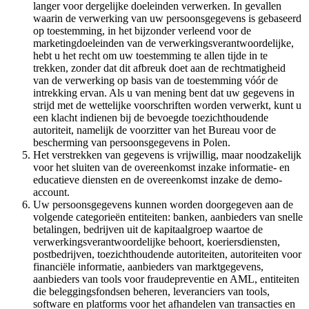
langer voor dergelijke doeleinden verwerken. In gevallen
waarin de verwerking van uw persoonsgegevens is gebaseerd
op toestemming, in het bijzonder verleend voor de
marketingdoeleinden van de verwerkingsverantwoordelijke,
hebt u het recht om uw toestemming te allen tijde in te
trekken, zonder dat dit afbreuk doet aan de rechtmatigheid
van de verwerking op basis van de toestemming vóór de
intrekking ervan. Als u van mening bent dat uw gegevens in
strijd met de wettelijke voorschriften worden verwerkt, kunt u
een klacht indienen bij de bevoegde toezichthoudende
autoriteit, namelijk de voorzitter van het Bureau voor de
bescherming van persoonsgegevens in Polen.
Het verstrekken van gegevens is vrijwillig, maar noodzakelijk
voor het sluiten van de overeenkomst inzake informatie- en
educatieve diensten en de overeenkomst inzake de demo-
account.
Uw persoonsgegevens kunnen worden doorgegeven aan de
volgende categorieën entiteiten: banken, aanbieders van snelle
betalingen, bedrijven uit de kapitaalgroep waartoe de
verwerkingsverantwoordelijke behoort, koeriersdiensten,
postbedrijven, toezichthoudende autoriteiten, autoriteiten voor
financiële informatie, aanbieders van marktgegevens,
aanbieders van tools voor fraudepreventie en AML, entiteiten
die beleggingsfondsen beheren, leveranciers van tools,
software en platforms voor het afhandelen van transacties en