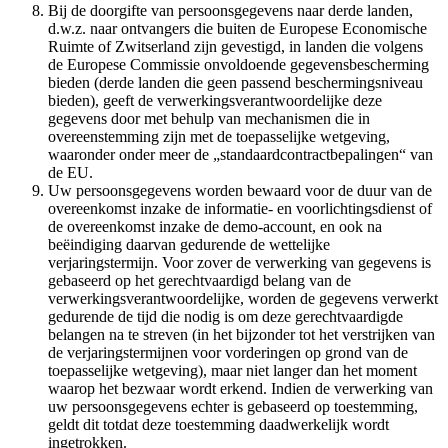
Bij de doorgifte van persoonsgegevens naar derde landen,
d.w.z. naar ontvangers die buiten de Europese Economische
Ruimte of Zwitserland zijn gevestigd, in landen die volgens
de Europese Commissie onvoldoende gegevensbescherming
bieden (derde landen die geen passend beschermingsniveau
bieden), geeft de verwerkingsverantwoordelijke deze
gegevens door met behulp van mechanismen die in
overeenstemming zijn met de toepasselijke wetgeving,
waaronder onder meer de „standaardcontractbepalingen“ van
de EU.
Uw persoonsgegevens worden bewaard voor de duur van de
overeenkomst inzake de informatie- en voorlichtingsdienst of
de overeenkomst inzake de demo-account, en ook na
beëindiging daarvan gedurende de wettelijke
verjaringstermijn. Voor zover de verwerking van gegevens is
gebaseerd op het gerechtvaardigd belang van de
verwerkingsverantwoordelijke, worden de gegevens verwerkt
gedurende de tijd die nodig is om deze gerechtvaardigde
belangen na te streven (in het bijzonder tot het verstrijken van
de verjaringstermijnen voor vorderingen op grond van de
toepasselijke wetgeving), maar niet langer dan het moment
waarop het bezwaar wordt erkend. Indien de verwerking van
uw persoonsgegevens echter is gebaseerd op toestemming,
geldt dit totdat deze toestemming daadwerkelijk wordt
ingetrokken.