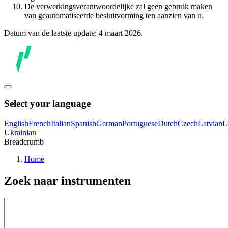
De verwerkingsverantwoordelijke zal geen gebruik maken
van geautomatiseerde besluitvorming ten aanzien van u.
Datum van de laatste update: 4 maart 2026.
Select your language
English
French
Italian
Spanish
German
Portuguese
Dutch
Czech
Latvian
L
Ukrainian
Breadcrumb
Home
Zoek naar instrumenten