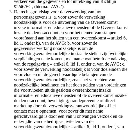
verkeer van die gegevens en tot intrekking van Richtlijn
95/46/EG, (hierna: ‘AVG’).
De rechtsgrondslag voor de verwerking van uw
persoonsgegevens is: a. voor zover de verwerking
noodzakelijk is voor de uitvoering van de Overeenkomst
inzake informatie- en educatieve diensten of de Overeenkomst
inzake de demo-account en voor het nemen van stappen
voorafgaand aan het sluiten van een overeenkomst – artikel 6,
lid 1, onder b), van de AVG; b. voor zover de
gegevensverwerking noodzakelijk is om de
verwerkingsverantwoordelijke in staat te stellen zijn wettelijke
verplichtingen na te komen, met name wat betreft de naleving
van de regelgeving – artikel 6, lid 1, onder c, van de AVG; c.
voor zover de verwerking noodzakelijk is voor doeleinden die
voortvloeien uit de gerechtvaardigde belangen van de
verwerkingsverantwoordelijke, zoals het verrichten van
noodzakelijke betalingen en het doen gelden van vorderingen
die voortvloeien uit de gesloten overeenkomst inzake
informatie- en educatieve diensten of de overeenkomst inzake
de demo-account, beveiliging, fraudepreventie of direct
marketing door de verwerkingsverantwoordelijke of het
contact met u opnemen, voor zover dit met name
gerechtvaardigd is door een van u ontvangen verzoek en de
reikwijdte van de bedrijfsactiviteiten van de
verwerkingsverantwoordelijke – artikel 6, lid 1, onder f, van