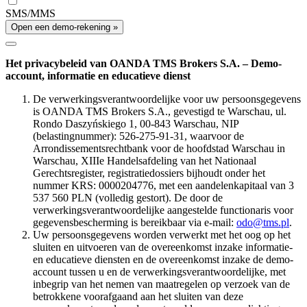
SMS/MMS
Open een demo-rekening »
Het privacybeleid van OANDA TMS Brokers S.A. – Demo-
account, informatie en educatieve dienst
De verwerkingsverantwoordelijke voor uw persoonsgegevens
is OANDA TMS Brokers S.A., gevestigd te Warschau, ul.
Rondo Daszyńskiego 1, 00-843 Warschau, NIP
(belastingnummer): 526-275-91-31, waarvoor de
Arrondissementsrechtbank voor de hoofdstad Warschau in
Warschau, XIIIe Handelsafdeling van het Nationaal
Gerechtsregister, registratiedossiers bijhoudt onder het
nummer KRS: 0000204776, met een aandelenkapitaal van 3
537 560 PLN (volledig gestort). De door de
verwerkingsverantwoordelijke aangestelde functionaris voor
gegevensbescherming is bereikbaar via e-mail:
odo@tms.pl
.
Uw persoonsgegevens worden verwerkt met het oog op het
sluiten en uitvoeren van de overeenkomst inzake informatie-
en educatieve diensten en de overeenkomst inzake de demo-
account tussen u en de verwerkingsverantwoordelijke, met
inbegrip van het nemen van maatregelen op verzoek van de
betrokkene voorafgaand aan het sluiten van deze