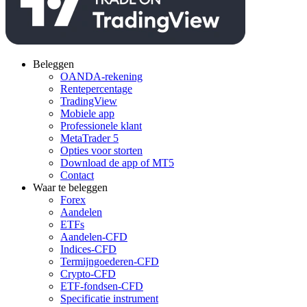
Beleggen
OANDA-rekening
Rentepercentage
TradingView
Mobiele app
Professionele klant
MetaTrader 5
Opties voor storten
Download de app of MT5
Contact
Waar te beleggen
Forex
Aandelen
ETFs
Aandelen-CFD
Indices-CFD
Termijngoederen-CFD
Crypto-CFD
ETF-fondsen-CFD
Specificatie instrument