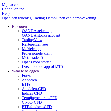
Mijn account
Handel online
Help
Open een rekening
Trading
Demo
Open een demo-rekening
Beleggen
OANDA-rekening
OANDA stocks account
TradingView
Rentepercentage
Mobiele app
Professionele klant
MetaTrader 5
Opties voor storten
Download de app of MT5
Waar te beleggen
Forex
Aandelen
ETFs
Aandelen-CFD
Indices-CFD
Termijngoederen-CFD
Crypto-CFD
ETF-fondsen-CFD