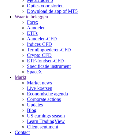
MetaTrader 5
Opties voor storten
Download de app of MT5
Waar te beleggen
Forex
Aandelen
ETFs
Aandelen-CFD
Indices-CFD
Termijngoederen-CFD
Crypto-CFD
ETF-fondsen-CFD
Specificatie instrument
SpaceX
Markt
Market news
Live-koersen
Economische agenda
Corporate actions
Updates
Blog
US earnings season
Learn TradingView
Client sentiment
Contact