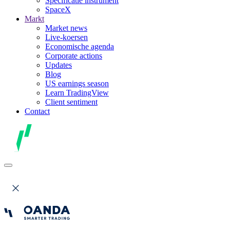
Specificatie instrument
SpaceX
Markt
Market news
Live-koersen
Economische agenda
Corporate actions
Updates
Blog
US earnings season
Learn TradingView
Client sentiment
Contact