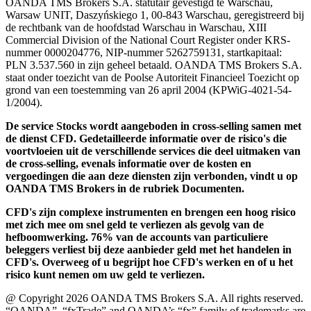
OANDA TMS Brokers S.A. statutair gevestigd te Warschau,
Warsaw UNIT, Daszyńskiego 1, 00-843 Warschau, geregistreerd bij
de rechtbank van de hoofdstad Warschau in Warschau, XIII
Commercial Division of the National Court Register onder KRS-
nummer 0000204776, NIP-nummer 5262759131, startkapitaal:
PLN 3.537.560 in zijn geheel betaald. OANDA TMS Brokers S.A.
staat onder toezicht van de Poolse Autoriteit Financieel Toezicht op
grond van een toestemming van 26 april 2004 (KPWiG-4021-54-
1/2004).
De service Stocks wordt aangeboden in cross-selling samen met
de dienst CFD. Gedetailleerde informatie over de risico's die
voortvloeien uit de verschillende services die deel uitmaken van
de cross-selling, evenals informatie over de kosten en
vergoedingen die aan deze diensten zijn verbonden, vindt u op
OANDA TMS Brokers in de rubriek Documenten.
CFD's zijn complexe instrumenten en brengen een hoog risico
met zich mee om snel geld te verliezen als gevolg van de
hefboomwerking. 76% van de accounts van particuliere
beleggers verliest bij deze aanbieder geld met het handelen in
CFD's. Overweeg of u begrijpt hoe CFD's werken en of u het
risico kunt nemen om uw geld te verliezen.
@ Copyright 2026 OANDA TMS Brokers S.A. All rights reserved.
“OANDA”, “fxTrade” and OANDA’s “fx” family of trademarks are