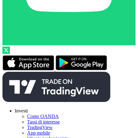
Investi
Conto OANDA
Tassi di interesse
TradingView
App mobile