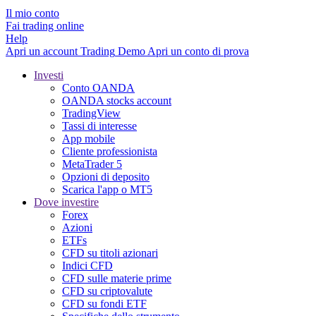
Il mio conto
Fai trading online
Help
Apri un account
Trading
Demo
Apri un conto di prova
Investi
Conto OANDA
OANDA stocks account
TradingView
Tassi di interesse
App mobile
Cliente professionista
MetaTrader 5
Opzioni di deposito
Scarica l'app o MT5
Dove investire
Forex
Azioni
ETFs
CFD su titoli azionari
Indici CFD
CFD sulle materie prime
CFD su criptovalute
CFD su fondi ETF