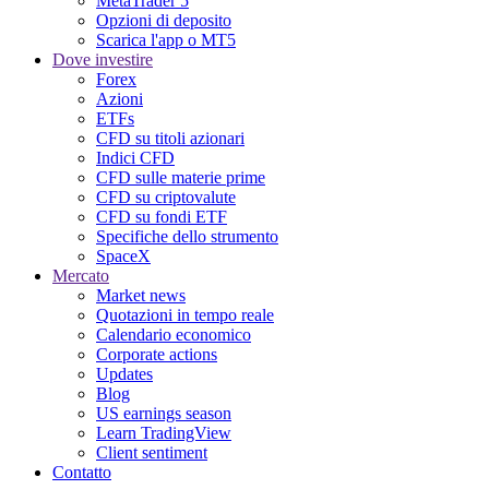
MetaTrader 5
Opzioni di deposito
Scarica l'app o MT5
Dove investire
Forex
Azioni
ETFs
CFD su titoli azionari
Indici CFD
CFD sulle materie prime
CFD su criptovalute
CFD su fondi ETF
Specifiche dello strumento
SpaceX
Mercato
Market news
Quotazioni in tempo reale
Calendario economico
Corporate actions
Updates
Blog
US earnings season
Learn TradingView
Client sentiment
Contatto