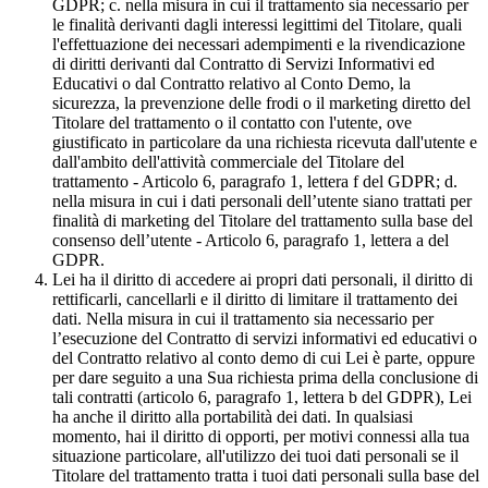
GDPR; c. nella misura in cui il trattamento sia necessario per
le finalità derivanti dagli interessi legittimi del Titolare, quali
l'effettuazione dei necessari adempimenti e la rivendicazione
di diritti derivanti dal Contratto di Servizi Informativi ed
Educativi o dal Contratto relativo al Conto Demo, la
sicurezza, la prevenzione delle frodi o il marketing diretto del
Titolare del trattamento o il contatto con l'utente, ove
giustificato in particolare da una richiesta ricevuta dall'utente e
dall'ambito dell'attività commerciale del Titolare del
trattamento - Articolo 6, paragrafo 1, lettera f del GDPR; d.
nella misura in cui i dati personali dell’utente siano trattati per
finalità di marketing del Titolare del trattamento sulla base del
consenso dell’utente - Articolo 6, paragrafo 1, lettera a del
GDPR.
Lei ha il diritto di accedere ai propri dati personali, il diritto di
rettificarli, cancellarli e il diritto di limitare il trattamento dei
dati. Nella misura in cui il trattamento sia necessario per
l’esecuzione del Contratto di servizi informativi ed educativi o
del Contratto relativo al conto demo di cui Lei è parte, oppure
per dare seguito a una Sua richiesta prima della conclusione di
tali contratti (articolo 6, paragrafo 1, lettera b del GDPR), Lei
ha anche il diritto alla portabilità dei dati. In qualsiasi
momento, hai il diritto di opporti, per motivi connessi alla tua
situazione particolare, all'utilizzo dei tuoi dati personali se il
Titolare del trattamento tratta i tuoi dati personali sulla base del