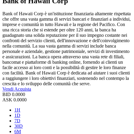
Bank of Hawaii Corp
Bank of Hawaii Corp è un'istituzione finanziaria altamente rispettata
che offre una vasta gamma di servizi bancari e finanziari a individui,
imprese e comunità in tutto Hawaii e la regione del Pacifico. Con
una ricca storia che si estende per oltre 120 anni, la banca ha
guadagnato una solida reputazione per il suo impegno costante nei
confronti del servizio clienti, dell'innovazione e dell'coinvolgimento
nella comunità. La sua vasta gamma di servizi include banca
personale e aziendale, gestione patrimoniale, servizi di investimento
e assicurazioni. La banca opera attraverso una vasta rete di filiali,
bancomat e piattaforme di banking online, fornendo ai clienti un
facile accesso ai loro conti e la possibilità di gestire le loro finanze
con facilità. Bank of Hawaii Corp è dedicata ad aiutare i suoi clienti
a raggiungere i loro obiettivi finanziari, sostenendo nel contempo la
crescita e lo sviluppo delle comunità che serve.
Vendi
Acquista
BID
0.0000
ASK
0.0000
1H
1D
7D
30D
6M