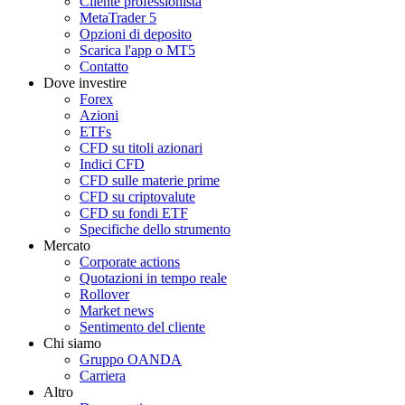
Cliente professionista
MetaTrader 5
Opzioni di deposito
Scarica l'app o MT5
Contatto
Dove investire
Forex
Azioni
ETFs
CFD su titoli azionari
Indici CFD
CFD sulle materie prime
CFD su criptovalute
CFD su fondi ETF
Specifiche dello strumento
Mercato
Corporate actions
Quotazioni in tempo reale
Rollover
Market news
Sentimento del cliente
Chi siamo
Gruppo OANDA
Carriera
Altro