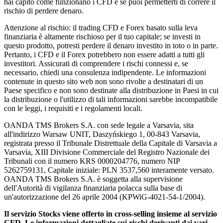
hai capito come funzionano i CFD e se puoi permetterti di correre il
rischio di perdere denaro.
Attenzione al rischio: il trading CFD e Forex basato sulla leva
finanziaria è altamente rischioso per il tuo capitale; se investi in
questo prodotto, potresti perdere il denaro investito in toto o in parte.
Pertanto, i CFD e il Forex potrebbero non essere adatti a tutti gli
investitori. Assicurati di comprendere i rischi connessi e, se
necessario, chiedi una consulenza indipendente. Le informazioni
contenute in questo sito web non sono rivolte a destinatari di un
Paese specifico e non sono destinate alla distribuzione in Paesi in cui
la distribuzione o l'utilizzo di tali informazioni sarebbe incompatibile
con le leggi, i requisiti e i regolamenti locali.
OANDA TMS Brokers S.A. con sede legale a Varsavia, sita
all'indirizzo Warsaw UNIT, Daszyńskiego 1, 00-843 Varsavia,
registrata presso il Tribunale Distrettuale della Capitale di Varsavia a
Varsavia, XIII Divisione Commerciale del Registro Nazionale dei
Tribunali con il numero KRS 0000204776, numero NIP
5262759131, Capitale iniziale: PLN 3537,560 interamente versato.
OANDA TMS Brokers S.A. è soggetta alla supervisione
dell'Autorità di vigilanza finanziaria polacca sulla base di
un'autorizzazione del 26 aprile 2004 (KPWiG-4021-54-1/2004).
Il servizio Stocks viene offerto in cross-selling insieme al servizio
CFD. Le informazioni dettagliate sui rischi derivanti dai vari