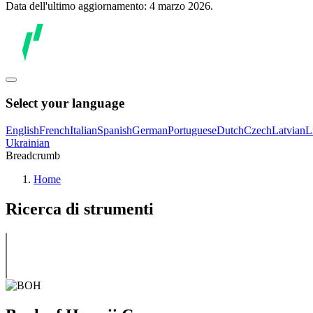
Data dell'ultimo aggiornamento: 4 marzo 2026.
Select your language
English
French
Italian
Spanish
German
Portuguese
Dutch
Czech
Latvian
L
Ukrainian
Breadcrumb
Home
Ricerca di strumenti