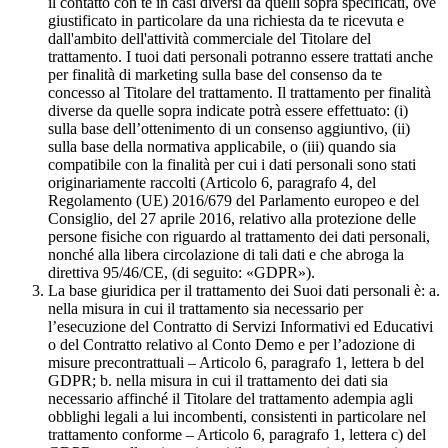
il contatto con te in casi diversi da quelli sopra specificati, ove
giustificato in particolare da una richiesta da te ricevuta e
dall'ambito dell'attività commerciale del Titolare del
trattamento. I tuoi dati personali potranno essere trattati anche
per finalità di marketing sulla base del consenso da te
concesso al Titolare del trattamento. Il trattamento per finalità
diverse da quelle sopra indicate potrà essere effettuato: (i)
sulla base dell’ottenimento di un consenso aggiuntivo, (ii)
sulla base della normativa applicabile, o (iii) quando sia
compatibile con la finalità per cui i dati personali sono stati
originariamente raccolti (Articolo 6, paragrafo 4, del
Regolamento (UE) 2016/679 del Parlamento europeo e del
Consiglio, del 27 aprile 2016, relativo alla protezione delle
persone fisiche con riguardo al trattamento dei dati personali,
nonché alla libera circolazione di tali dati e che abroga la
direttiva 95/46/CE, (di seguito: «GDPR»).
La base giuridica per il trattamento dei Suoi dati personali è: a.
nella misura in cui il trattamento sia necessario per
l’esecuzione del Contratto di Servizi Informativi ed Educativi
o del Contratto relativo al Conto Demo e per l’adozione di
misure precontrattuali – Articolo 6, paragrafo 1, lettera b del
GDPR; b. nella misura in cui il trattamento dei dati sia
necessario affinché il Titolare del trattamento adempia agli
obblighi legali a lui incombenti, consistenti in particolare nel
trattamento conforme – Articolo 6, paragrafo 1, lettera c) del