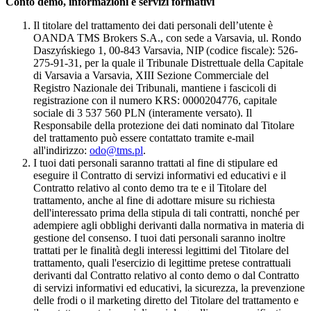
Conto demo, informazioni e servizi formativi
Il titolare del trattamento dei dati personali dell’utente è
OANDA TMS Brokers S.A., con sede a Varsavia, ul. Rondo
Daszyńskiego 1, 00-843 Varsavia, NIP (codice fiscale): 526-
275-91-31, per la quale il Tribunale Distrettuale della Capitale
di Varsavia a Varsavia, XIII Sezione Commerciale del
Registro Nazionale dei Tribunali, mantiene i fascicoli di
registrazione con il numero KRS: 0000204776, capitale
sociale di 3 537 560 PLN (interamente versato). Il
Responsabile della protezione dei dati nominato dal Titolare
del trattamento può essere contattato tramite e-mail
all'indirizzo:
odo@tms.pl
.
I tuoi dati personali saranno trattati al fine di stipulare ed
eseguire il Contratto di servizi informativi ed educativi e il
Contratto relativo al conto demo tra te e il Titolare del
trattamento, anche al fine di adottare misure su richiesta
dell'interessato prima della stipula di tali contratti, nonché per
adempiere agli obblighi derivanti dalla normativa in materia di
gestione del consenso. I tuoi dati personali saranno inoltre
trattati per le finalità degli interessi legittimi del Titolare del
trattamento, quali l'esercizio di legittime pretese contrattuali
derivanti dal Contratto relativo al conto demo o dal Contratto
di servizi informativi ed educativi, la sicurezza, la prevenzione
delle frodi o il marketing diretto del Titolare del trattamento e