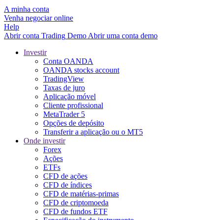
A minha conta
Venha negociar online
Help
Abrir conta
Trading
Demo
Abrir uma conta demo
Investir
Conta OANDA
OANDA stocks account
TradingView
Taxas de juro
Aplicação móvel
Cliente profissional
MetaTrader 5
Opções de depósito
Transferir a aplicação ou o MT5
Onde investir
Forex
Ações
ETFs
CFD de ações
CFD de índices
CFD de matérias-primas
CFD de criptomoeda
CFD de fundos ETF