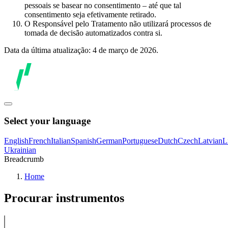
pessoais se basear no consentimento – até que tal
consentimento seja efetivamente retirado.
O Responsável pelo Tratamento não utilizará processos de
tomada de decisão automatizados contra si.
Data da última atualização: 4 de março de 2026.
Select your language
English
French
Italian
Spanish
German
Portuguese
Dutch
Czech
Latvian
L
Ukrainian
Breadcrumb
Home
Procurar instrumentos