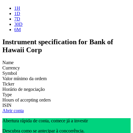
1H
1D
7D
30D
6M
Instrument specification for Bank of
Hawaii Corp
Name
Currency
Symbol
Valor mínimo da ordem
Ticker
Horário de negociação
Type
Hours of accepting orders
ISIN
Abrir conta
Abertura rápida de conta, comece já a investir
Descubra como se antecipar à concorrência.