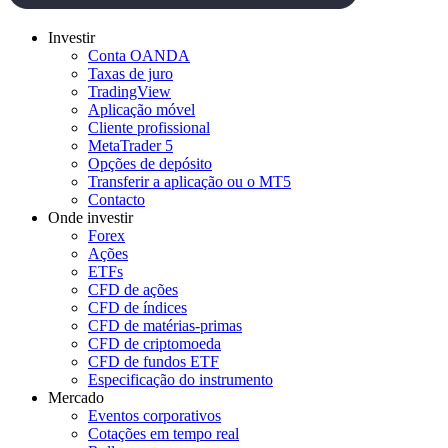
Investir
Conta OANDA
Taxas de juro
TradingView
Aplicação móvel
Cliente profissional
MetaTrader 5
Opções de depósito
Transferir a aplicação ou o MT5
Contacto
Onde investir
Forex
Ações
ETFs
CFD de ações
CFD de índices
CFD de matérias-primas
CFD de criptomoeda
CFD de fundos ETF
Especificação do instrumento
Mercado
Eventos corporativos
Cotações em tempo real