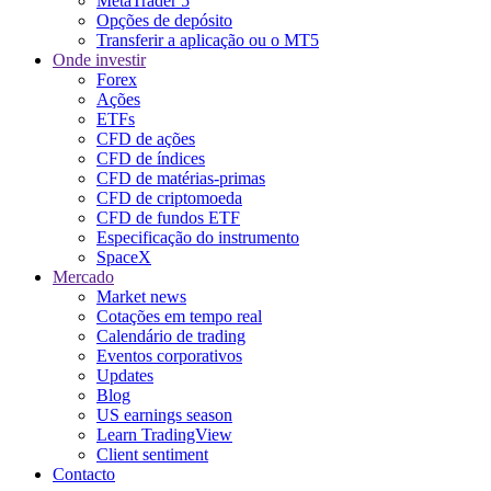
MetaTrader 5
Opções de depósito
Transferir a aplicação ou o MT5
Onde investir
Forex
Ações
ETFs
CFD de ações
CFD de índices
CFD de matérias-primas
CFD de criptomoeda
CFD de fundos ETF
Especificação do instrumento
SpaceX
Mercado
Market news
Cotações em tempo real
Calendário de trading
Eventos corporativos
Updates
Blog
US earnings season
Learn TradingView
Client sentiment
Contacto