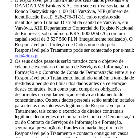
O responsável pelo tratamento dos seus dados pessoais é a
OANDA TMS Brokers S.A., com sede em Varsóvia, na ul.
Rondo Daszyńskiego 1, 00-843 Varsóvia, NIP (número de
identificação fiscal): 526-275-91-31, cujos registos são
mantidos pelo Tribunal Distrital da capital de Varsóvia, em
Varsóvia, XIII Departamento Comercial do Registo Nacional
de Empresas, sob o número KRS: 0000204776, com um
capital social de 3 537 560 PLN (integralmente realizado). O
Responsável pela Proteção de Dados nomeado pelo
Responsável pelo Tratamento pode ser contactado por e-mail:
odo@tms.pl
.
Os seus dados pessoais serão tratados com o objetivo de
celebrar e executar o Contrato de Serviços de Informação e
Formação e o Contrato de Conta de Demonstração entre si e o
Responsável pelo Tratamento, incluindo também a tomada de
medidas a pedido do titular dos dados antes da celebração
destes contratos, bem como para cumprir as obrigações
decorrentes da regulamentação relativa ao tratamento do
consentimento. Os seus dados pessoais serão também tratados
para efeitos dos interesses legítimos do Responsável pelo
Tratamento, tais como o exercício de direitos contratuais
legítimos decorrentes do Contrato de Conta de Demonstração
ou do Contrato de Serviços de Informação e Formação,
segurança, prevenção de fraudes ou marketing direto do
Responsável pelo Tratamento e contacto consigo em casos