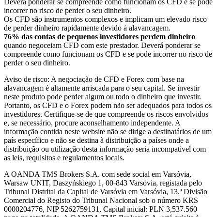
Deverá ponderar se compreende como funcionam os CFD e se pode
incorrer no risco de perder o seu dinheiro.
Os CFD são instrumentos complexos e implicam um elevado risco
de perder dinheiro rapidamente devido à alavancagem.
76% das contas de pequenos investidores perdem dinheiro
quando negoceiam CFD com este prestador. Deverá ponderar se
compreende como funcionam os CFD e se pode incorrer no risco de
perder o seu dinheiro.
Aviso de risco: A negociação de CFD e Forex com base na
alavancagem é altamente arriscada para o seu capital. Se investir
neste produto pode perder algum ou todo o dinheiro que investir.
Portanto, os CFD e o Forex podem não ser adequados para todos os
investidores. Certifique-se de que compreende os riscos envolvidos
e, se necessário, procure aconselhamento independente. A
informação contida neste website não se dirige a destinatários de um
país específico e não se destina à distribuição a países onde a
distribuição ou utilização desta informação seria incompatível com
as leis, requisitos e regulamentos locais.
A OANDA TMS Brokers S.A. com sede social em Varsóvia,
Warsaw UNIT, Daszyńskiego 1, 00-843 Varsóvia, registada pelo
Tribunal Distrital da Capital de Varsóvia em Varsóvia, 13.ª Divisão
Comercial do Registo do Tribunal Nacional sob o número KRS
0000204776, NIP 5262759131, Capital inicial: PLN 3,537.560