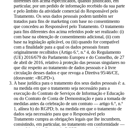
diferentes dos acima especificados, quando justificado, em
particular, por um pedido de informação recebido da sua parte
e pelo âmbito da atividade comercial do Responsável pelo
Tratamento. Os seus dados pessoais podem também ser
tratados para fins de marketing com base no consentimento
que concedeu ao Responsável pelo Tratamento. O tratamento
para fins diferentes dos acima referidos pode ser realizado: (i)
com base na obtenção de consentimento adicional, (ii) com
base na legislação aplicável, ou (iii) quando for compatível
com a finalidade para a qual os dados pessoais foram
originalmente recolhidos (Artigo 6.º, n.º 4, do Regulamento
(UE) 2016/679 do Parlamento Europeu e do Conselho, de 27
de abril de 2016, relativo à proteção das pessoas singulares no
que diz respeito ao tratamento de dados pessoais e à livre
circulação desses dados e que revoga a Diretiva 95/46/CE,
(doravante: «RGPD»).
A base jurídica para o tratamento dos seus dados pessoais é: a.
na medida em que o tratamento seja necessário para a
execução do Contrato de Serviços de Informação e Educação
ou do Contrato de Conta de Demonstração e para a tomada de
medidas antes da celebração de um contrato — artigo 6.º, n.º
1, alínea b) do RGPD; b. na medida em que o tratamento de
dados seja necessário para que o Responsável pelo
Tratamento cumpra as obrigações legais que lhe incumbem,
consistindo, em particular, no tratamento em conformidade —