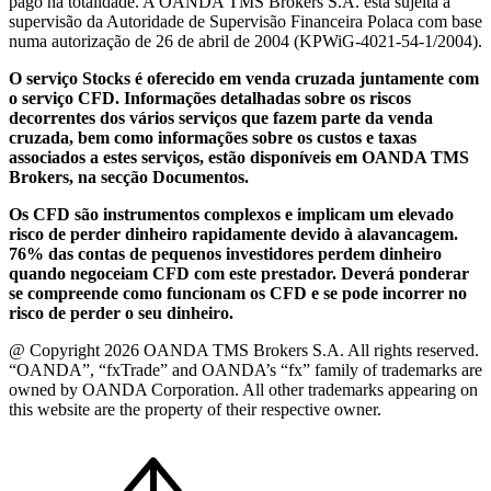
pago na totalidade. A OANDA TMS Brokers S.A. está sujeita à
supervisão da Autoridade de Supervisão Financeira Polaca com base
numa autorização de 26 de abril de 2004 (KPWiG-4021-54-1/2004).
O serviço Stocks é oferecido em venda cruzada juntamente com
o serviço CFD. Informações detalhadas sobre os riscos
decorrentes dos vários serviços que fazem parte da venda
cruzada, bem como informações sobre os custos e taxas
associados a estes serviços, estão disponíveis em OANDA TMS
Brokers, na secção Documentos.
Os CFD são instrumentos complexos e implicam um elevado
risco de perder dinheiro rapidamente devido à alavancagem.
76% das contas de pequenos investidores perdem dinheiro
quando negoceiam CFD com este prestador. Deverá ponderar
se compreende como funcionam os CFD e se pode incorrer no
risco de perder o seu dinheiro.
@ Copyright 2026 OANDA TMS Brokers S.A. All rights reserved.
“OANDA”, “fxTrade” and OANDA’s “fx” family of trademarks are
owned by OANDA Corporation. All other trademarks appearing on
this website are the property of their respective owner.