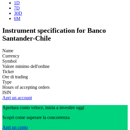
1D
7D
30D
6M
Instrument specification for Banco
Santander-Chile
Name
Currency
Symbol
Valore minimo dell'ordine
Ticker
Ore di trading
Type
Hours of accepting orders
ISIN
Apri un account
Apertura conto veloce, inizia a investire oggi
Scopri come superare la concorrenza
Apri un conto