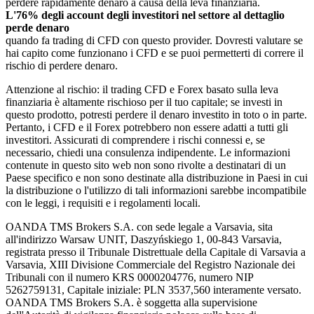
perdere rapidamente denaro a causa della leva finanziaria.
L'76% degli account degli investitori nel settore al dettaglio
perde denaro
quando fa trading di CFD con questo provider. Dovresti valutare se
hai capito come funzionano i CFD e se puoi permetterti di correre il
rischio di perdere denaro.
Attenzione al rischio: il trading CFD e Forex basato sulla leva
finanziaria è altamente rischioso per il tuo capitale; se investi in
questo prodotto, potresti perdere il denaro investito in toto o in parte.
Pertanto, i CFD e il Forex potrebbero non essere adatti a tutti gli
investitori. Assicurati di comprendere i rischi connessi e, se
necessario, chiedi una consulenza indipendente. Le informazioni
contenute in questo sito web non sono rivolte a destinatari di un
Paese specifico e non sono destinate alla distribuzione in Paesi in cui
la distribuzione o l'utilizzo di tali informazioni sarebbe incompatibile
con le leggi, i requisiti e i regolamenti locali.
OANDA TMS Brokers S.A. con sede legale a Varsavia, sita
all'indirizzo Warsaw UNIT, Daszyńskiego 1, 00-843 Varsavia,
registrata presso il Tribunale Distrettuale della Capitale di Varsavia a
Varsavia, XIII Divisione Commerciale del Registro Nazionale dei
Tribunali con il numero KRS 0000204776, numero NIP
5262759131, Capitale iniziale: PLN 3537,560 interamente versato.
OANDA TMS Brokers S.A. è soggetta alla supervisione