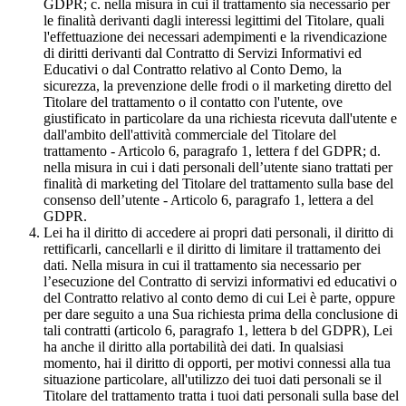
GDPR; c. nella misura in cui il trattamento sia necessario per
le finalità derivanti dagli interessi legittimi del Titolare, quali
l'effettuazione dei necessari adempimenti e la rivendicazione
di diritti derivanti dal Contratto di Servizi Informativi ed
Educativi o dal Contratto relativo al Conto Demo, la
sicurezza, la prevenzione delle frodi o il marketing diretto del
Titolare del trattamento o il contatto con l'utente, ove
giustificato in particolare da una richiesta ricevuta dall'utente e
dall'ambito dell'attività commerciale del Titolare del
trattamento - Articolo 6, paragrafo 1, lettera f del GDPR; d.
nella misura in cui i dati personali dell’utente siano trattati per
finalità di marketing del Titolare del trattamento sulla base del
consenso dell’utente - Articolo 6, paragrafo 1, lettera a del
GDPR.
Lei ha il diritto di accedere ai propri dati personali, il diritto di
rettificarli, cancellarli e il diritto di limitare il trattamento dei
dati. Nella misura in cui il trattamento sia necessario per
l’esecuzione del Contratto di servizi informativi ed educativi o
del Contratto relativo al conto demo di cui Lei è parte, oppure
per dare seguito a una Sua richiesta prima della conclusione di
tali contratti (articolo 6, paragrafo 1, lettera b del GDPR), Lei
ha anche il diritto alla portabilità dei dati. In qualsiasi
momento, hai il diritto di opporti, per motivi connessi alla tua
situazione particolare, all'utilizzo dei tuoi dati personali se il
Titolare del trattamento tratta i tuoi dati personali sulla base del