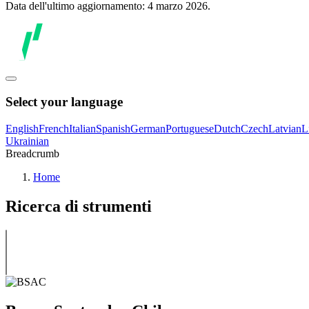
Data dell'ultimo aggiornamento: 4 marzo 2026.
Select your language
English
French
Italian
Spanish
German
Portuguese
Dutch
Czech
Latvian
L
Ukrainian
Breadcrumb
Home
Ricerca di strumenti