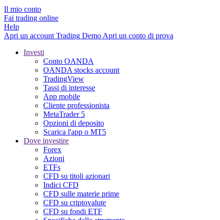
Il mio conto
Fai trading online
Help
Apri un account
Trading
Demo
Apri un conto di prova
Investi
Conto OANDA
OANDA stocks account
TradingView
Tassi di interesse
App mobile
Cliente professionista
MetaTrader 5
Opzioni di deposito
Scarica l'app o MT5
Dove investire
Forex
Azioni
ETFs
CFD su titoli azionari
Indici CFD
CFD sulle materie prime
CFD su criptovalute
CFD su fondi ETF