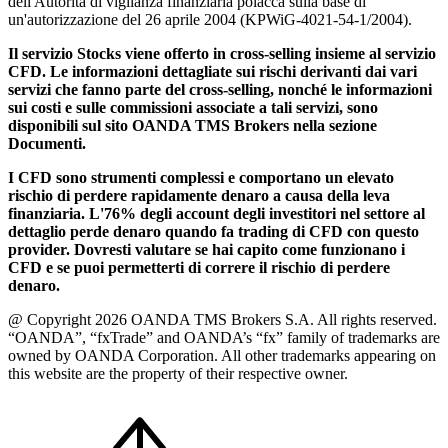
dell'Autorità di vigilanza finanziaria polacca sulla base di
un'autorizzazione del 26 aprile 2004 (KPWiG-4021-54-1/2004).
Il servizio Stocks viene offerto in cross-selling insieme al servizio
CFD. Le informazioni dettagliate sui rischi derivanti dai vari
servizi che fanno parte del cross-selling, nonché le informazioni
sui costi e sulle commissioni associate a tali servizi, sono
disponibili sul sito OANDA TMS Brokers nella sezione
Documenti.
I CFD sono strumenti complessi e comportano un elevato
rischio di perdere rapidamente denaro a causa della leva
finanziaria. L'76% degli account degli investitori nel settore al
dettaglio perde denaro quando fa trading di CFD con questo
provider. Dovresti valutare se hai capito come funzionano i
CFD e se puoi permetterti di correre il rischio di perdere
denaro.
@ Copyright 2026 OANDA TMS Brokers S.A. All rights reserved.
“OANDA”, “fxTrade” and OANDA’s “fx” family of trademarks are
owned by OANDA Corporation. All other trademarks appearing on
this website are the property of their respective owner.