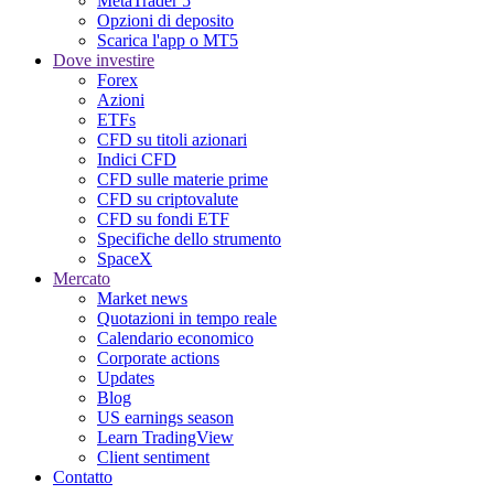
MetaTrader 5
Opzioni di deposito
Scarica l'app o MT5
Dove investire
Forex
Azioni
ETFs
CFD su titoli azionari
Indici CFD
CFD sulle materie prime
CFD su criptovalute
CFD su fondi ETF
Specifiche dello strumento
SpaceX
Mercato
Market news
Quotazioni in tempo reale
Calendario economico
Corporate actions
Updates
Blog
US earnings season
Learn TradingView
Client sentiment
Contatto