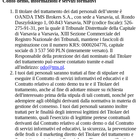
Conto demo, informazioni e servizi formativi
Il titolare del trattamento dei dati personali dell’utente è
OANDA TMS Brokers S.A., con sede a Varsavia, ul. Rondo
Daszyńskiego 1, 00-843 Varsavia, NIP (codice fiscale): 526-
275-91-31, per la quale il Tribunale Distrettuale della Capitale
di Varsavia a Varsavia, XIII Sezione Commerciale del
Registro Nazionale dei Tribunali, mantiene i fascicoli di
registrazione con il numero KRS: 0000204776, capitale
sociale di 3 537 560 PLN (interamente versato). Il
Responsabile della protezione dei dati nominato dal Titolare
del trattamento può essere contattato tramite e-mail
all'indirizzo:
odo@tms.pl
.
I tuoi dati personali saranno trattati al fine di stipulare ed
eseguire il Contratto di servizi informativi ed educativi e il
Contratto relativo al conto demo tra te e il Titolare del
trattamento, anche al fine di adottare misure su richiesta
dell'interessato prima della stipula di tali contratti, nonché per
adempiere agli obblighi derivanti dalla normativa in materia di
gestione del consenso. I tuoi dati personali saranno inoltre
trattati per le finalità degli interessi legittimi del Titolare del
trattamento, quali l'esercizio di legittime pretese contrattuali
derivanti dal Contratto relativo al conto demo o dal Contratto
di servizi informativi ed educativi, la sicurezza, la prevenzione
delle frodi o il marketing diretto del Titolare del trattamento e