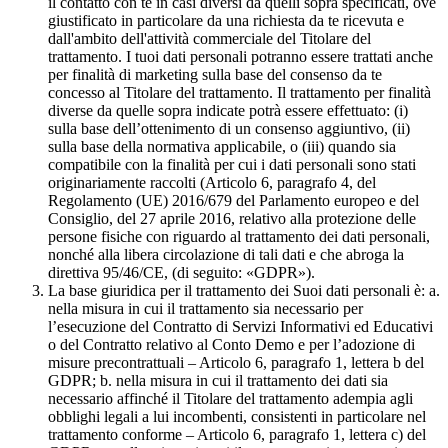
il contatto con te in casi diversi da quelli sopra specificati, ove
giustificato in particolare da una richiesta da te ricevuta e
dall'ambito dell'attività commerciale del Titolare del
trattamento. I tuoi dati personali potranno essere trattati anche
per finalità di marketing sulla base del consenso da te
concesso al Titolare del trattamento. Il trattamento per finalità
diverse da quelle sopra indicate potrà essere effettuato: (i)
sulla base dell’ottenimento di un consenso aggiuntivo, (ii)
sulla base della normativa applicabile, o (iii) quando sia
compatibile con la finalità per cui i dati personali sono stati
originariamente raccolti (Articolo 6, paragrafo 4, del
Regolamento (UE) 2016/679 del Parlamento europeo e del
Consiglio, del 27 aprile 2016, relativo alla protezione delle
persone fisiche con riguardo al trattamento dei dati personali,
nonché alla libera circolazione di tali dati e che abroga la
direttiva 95/46/CE, (di seguito: «GDPR»).
La base giuridica per il trattamento dei Suoi dati personali è: a.
nella misura in cui il trattamento sia necessario per
l’esecuzione del Contratto di Servizi Informativi ed Educativi
o del Contratto relativo al Conto Demo e per l’adozione di
misure precontrattuali – Articolo 6, paragrafo 1, lettera b del
GDPR; b. nella misura in cui il trattamento dei dati sia
necessario affinché il Titolare del trattamento adempia agli
obblighi legali a lui incombenti, consistenti in particolare nel
trattamento conforme – Articolo 6, paragrafo 1, lettera c) del