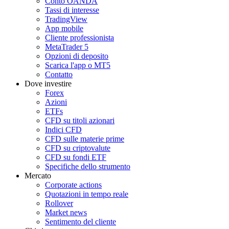
Conto OANDA
Tassi di interesse
TradingView
App mobile
Cliente professionista
MetaTrader 5
Opzioni di deposito
Scarica l'app o MT5
Contatto
Dove investire
Forex
Azioni
ETFs
CFD su titoli azionari
Indici CFD
CFD sulle materie prime
CFD su criptovalute
CFD su fondi ETF
Specifiche dello strumento
Mercato
Corporate actions
Quotazioni in tempo reale
Rollover
Market news
Sentimento del cliente