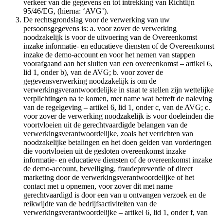
verkeer van die gegevens en tot intrekking van Richtlijn
95/46/EG, (hierna: ‘AVG’).
De rechtsgrondslag voor de verwerking van uw
persoonsgegevens is: a. voor zover de verwerking
noodzakelijk is voor de uitvoering van de Overeenkomst
inzake informatie- en educatieve diensten of de Overeenkomst
inzake de demo-account en voor het nemen van stappen
voorafgaand aan het sluiten van een overeenkomst – artikel 6,
lid 1, onder b), van de AVG; b. voor zover de
gegevensverwerking noodzakelijk is om de
verwerkingsverantwoordelijke in staat te stellen zijn wettelijke
verplichtingen na te komen, met name wat betreft de naleving
van de regelgeving – artikel 6, lid 1, onder c, van de AVG; c.
voor zover de verwerking noodzakelijk is voor doeleinden die
voortvloeien uit de gerechtvaardigde belangen van de
verwerkingsverantwoordelijke, zoals het verrichten van
noodzakelijke betalingen en het doen gelden van vorderingen
die voortvloeien uit de gesloten overeenkomst inzake
informatie- en educatieve diensten of de overeenkomst inzake
de demo-account, beveiliging, fraudepreventie of direct
marketing door de verwerkingsverantwoordelijke of het
contact met u opnemen, voor zover dit met name
gerechtvaardigd is door een van u ontvangen verzoek en de
reikwijdte van de bedrijfsactiviteiten van de
verwerkingsverantwoordelijke – artikel 6, lid 1, onder f, van