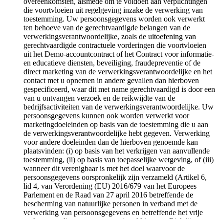
overeenkomsten, alsmede om te voldoen aan verplichtingen
die voortvloeien uit regelgeving inzake de verwerking van
toestemming. Uw persoonsgegevens worden ook verwerkt
ten behoeve van de gerechtvaardigde belangen van de
verwerkingsverantwoordelijke, zoals de uitoefening van
gerechtvaardigde contractuele vorderingen die voortvloeien
uit het Demo-accountcontract of het Contract voor informatie-
en educatieve diensten, beveiliging, fraudepreventie of de
direct marketing van de verwerkingsverantwoordelijke en het
contact met u opnemen in andere gevallen dan hierboven
gespecificeerd, waar dit met name gerechtvaardigd is door een
van u ontvangen verzoek en de reikwijdte van de
bedrijfsactiviteiten van de verwerkingsverantwoordelijke. Uw
persoonsgegevens kunnen ook worden verwerkt voor
marketingdoeleinden op basis van de toestemming die u aan
de verwerkingsverantwoordelijke hebt gegeven. Verwerking
voor andere doeleinden dan de hierboven genoemde kan
plaatsvinden: (i) op basis van het verkrijgen van aanvullende
toestemming, (ii) op basis van toepasselijke wetgeving, of (iii)
wanneer dit verenigbaar is met het doel waarvoor de
persoonsgegevens oorspronkelijk zijn verzameld (Artikel 6,
lid 4, van Verordening (EU) 2016/679 van het Europees
Parlement en de Raad van 27 april 2016 betreffende de
bescherming van natuurlijke personen in verband met de
verwerking van persoonsgegevens en betreffende het vrije