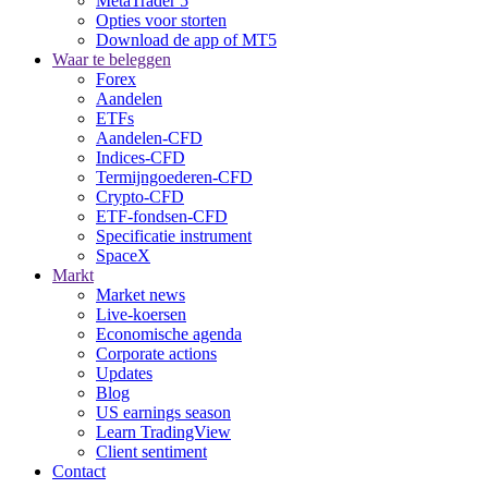
MetaTrader 5
Opties voor storten
Download de app of MT5
Waar te beleggen
Forex
Aandelen
ETFs
Aandelen-CFD
Indices-CFD
Termijngoederen-CFD
Crypto-CFD
ETF-fondsen-CFD
Specificatie instrument
SpaceX
Markt
Market news
Live-koersen
Economische agenda
Corporate actions
Updates
Blog
US earnings season
Learn TradingView
Client sentiment
Contact