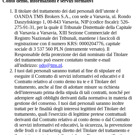
Conto demo, informazioni e servizi formativi
Il titolare del trattamento dei dati personali dell’utente è
OANDA TMS Brokers S.A., con sede a Varsavia, ul. Rondo
Daszyńskiego 1, 00-843 Varsavia, NIP (codice fiscale): 526-
275-91-31, per la quale il Tribunale Distrettuale della Capitale
di Varsavia a Varsavia, XIII Sezione Commerciale del
Registro Nazionale dei Tribunali, mantiene i fascicoli di
registrazione con il numero KRS: 0000204776, capitale
sociale di 3 537 560 PLN (interamente versato). Il
Responsabile della protezione dei dati nominato dal Titolare
del trattamento può essere contattato tramite e-mail
all'indirizzo:
odo@tms.pl
.
I tuoi dati personali saranno trattati al fine di stipulare ed
eseguire il Contratto di servizi informativi ed educativi e il
Contratto relativo al conto demo tra te e il Titolare del
trattamento, anche al fine di adottare misure su richiesta
dell'interessato prima della stipula di tali contratti, nonché per
adempiere agli obblighi derivanti dalla normativa in materia di
gestione del consenso. I tuoi dati personali saranno inoltre
trattati per le finalità degli interessi legittimi del Titolare del
trattamento, quali l'esercizio di legittime pretese contrattuali
derivanti dal Contratto relativo al conto demo o dal Contratto
di servizi informativi ed educativi, la sicurezza, la prevenzione
delle frodi o il marketing diretto del Titolare del trattamento e