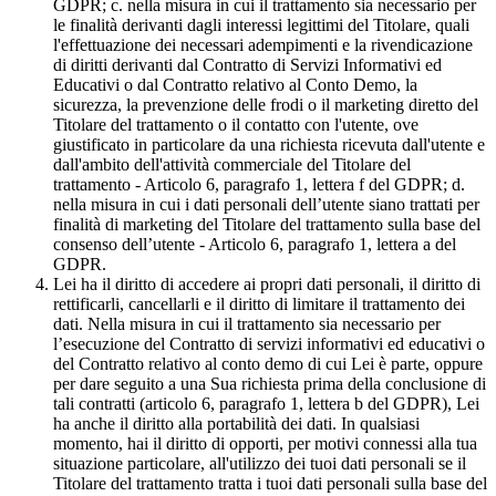
GDPR; c. nella misura in cui il trattamento sia necessario per
le finalità derivanti dagli interessi legittimi del Titolare, quali
l'effettuazione dei necessari adempimenti e la rivendicazione
di diritti derivanti dal Contratto di Servizi Informativi ed
Educativi o dal Contratto relativo al Conto Demo, la
sicurezza, la prevenzione delle frodi o il marketing diretto del
Titolare del trattamento o il contatto con l'utente, ove
giustificato in particolare da una richiesta ricevuta dall'utente e
dall'ambito dell'attività commerciale del Titolare del
trattamento - Articolo 6, paragrafo 1, lettera f del GDPR; d.
nella misura in cui i dati personali dell’utente siano trattati per
finalità di marketing del Titolare del trattamento sulla base del
consenso dell’utente - Articolo 6, paragrafo 1, lettera a del
GDPR.
Lei ha il diritto di accedere ai propri dati personali, il diritto di
rettificarli, cancellarli e il diritto di limitare il trattamento dei
dati. Nella misura in cui il trattamento sia necessario per
l’esecuzione del Contratto di servizi informativi ed educativi o
del Contratto relativo al conto demo di cui Lei è parte, oppure
per dare seguito a una Sua richiesta prima della conclusione di
tali contratti (articolo 6, paragrafo 1, lettera b del GDPR), Lei
ha anche il diritto alla portabilità dei dati. In qualsiasi
momento, hai il diritto di opporti, per motivi connessi alla tua
situazione particolare, all'utilizzo dei tuoi dati personali se il
Titolare del trattamento tratta i tuoi dati personali sulla base del