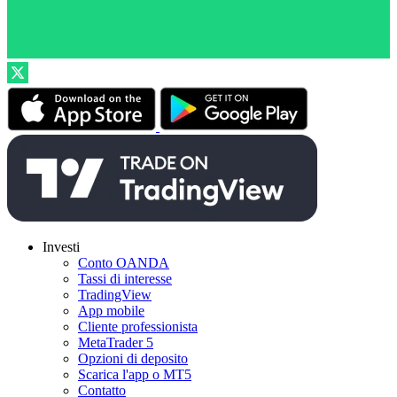
Investi
Conto OANDA
Tassi di interesse
TradingView
App mobile
Cliente professionista
MetaTrader 5
Opzioni di deposito
Scarica l'app o MT5
Contatto