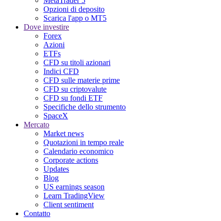
MetaTrader 5
Opzioni di deposito
Scarica l'app o MT5
Dove investire
Forex
Azioni
ETFs
CFD su titoli azionari
Indici CFD
CFD sulle materie prime
CFD su criptovalute
CFD su fondi ETF
Specifiche dello strumento
SpaceX
Mercato
Market news
Quotazioni in tempo reale
Calendario economico
Corporate actions
Updates
Blog
US earnings season
Learn TradingView
Client sentiment
Contatto