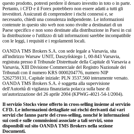
questo prodotto, potresti perdere il denaro investito in toto o in parte.
Pertanto, i CFD e il Forex potrebbero non essere adatti a tutti gli
investitori. Assicurati di comprendere i rischi connessi e, se
necessario, chiedi una consulenza indipendente. Le informazioni
contenute in questo sito web non sono rivolte a destinatari di un
Paese specifico e non sono destinate alla distribuzione in Paesi in cui
la distribuzione o l'utilizzo di tali informazioni sarebbe incompatibile
con le leggi, i requisiti e i regolamenti locali.
OANDA TMS Brokers S.A. con sede legale a Varsavia, sita
all'indirizzo Warsaw UNIT, Daszyńskiego 1, 00-843 Varsavia,
registrata presso il Tribunale Distrettuale della Capitale di Varsavia a
Varsavia, XIII Divisione Commerciale del Registro Nazionale dei
Tribunali con il numero KRS 0000204776, numero NIP
5262759131, Capitale iniziale: PLN 3537,560 interamente versato.
OANDA TMS Brokers S.A. è soggetta alla supervisione
dell'Autorità di vigilanza finanziaria polacca sulla base di
un'autorizzazione del 26 aprile 2004 (KPWiG-4021-54-1/2004).
Il servizio Stocks viene offerto in cross-selling insieme al servizio
CFD. Le informazioni dettagliate sui rischi derivanti dai vari
servizi che fanno parte del cross-selling, nonché le informazioni
sui costi e sulle commissioni associate a tali servizi, sono
disponibili sul sito OANDA TMS Brokers nella sezione
Documenti.