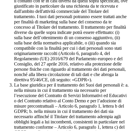
il contatto con te in casi diversi da quelli sopra specificati, ove
giustificato in particolare da una richiesta da te ricevuta e
dall'ambito dell'attività commerciale del Titolare del
trattamento. I tuoi dati personali potranno essere trattati anche
per finalità di marketing sulla base del consenso da te
concesso al Titolare del trattamento. Il trattamento per finalità
diverse da quelle sopra indicate potrà essere effettuato: (i)
sulla base dell’ottenimento di un consenso aggiuntivo, (ii)
sulla base della normativa applicabile, o (iii) quando sia
compatibile con la finalità per cui i dati personali sono stati
originariamente raccolti (Articolo 6, paragrafo 4, del
Regolamento (UE) 2016/679 del Parlamento europeo e del
Consiglio, del 27 aprile 2016, relativo alla protezione delle
persone fisiche con riguardo al trattamento dei dati personali,
nonché alla libera circolazione di tali dati e che abroga la
direttiva 95/46/CE, (di seguito: «GDPR»).
La base giuridica per il trattamento dei Suoi dati personali è: a.
nella misura in cui il trattamento sia necessario per
l’esecuzione del Contratto di Servizi Informativi ed Educativi
o del Contratto relativo al Conto Demo e per l’adozione di
misure precontrattuali – Articolo 6, paragrafo 1, lettera b del
GDPR; b. nella misura in cui il trattamento dei dati sia
necessario affinché il Titolare del trattamento adempia agli
obblighi legali a lui incombenti, consistenti in particolare nel
trattamento conforme – Articolo 6, paragrafo 1, lettera c) del