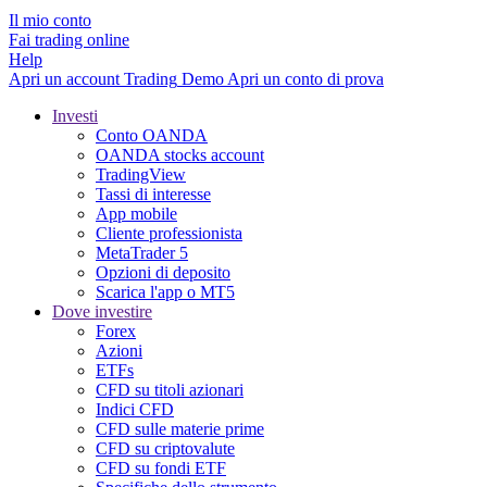
Il mio conto
Fai trading online
Help
Apri un account
Trading
Demo
Apri un conto di prova
Investi
Conto OANDA
OANDA stocks account
TradingView
Tassi di interesse
App mobile
Cliente professionista
MetaTrader 5
Opzioni di deposito
Scarica l'app o MT5
Dove investire
Forex
Azioni
ETFs
CFD su titoli azionari
Indici CFD
CFD sulle materie prime
CFD su criptovalute
CFD su fondi ETF