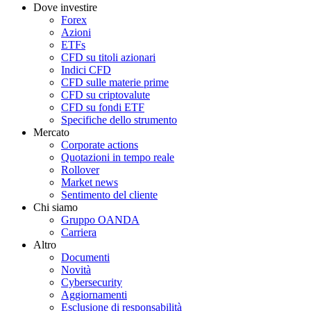
Dove investire
Forex
Azioni
ETFs
CFD su titoli azionari
Indici CFD
CFD sulle materie prime
CFD su criptovalute
CFD su fondi ETF
Specifiche dello strumento
Mercato
Corporate actions
Quotazioni in tempo reale
Rollover
Market news
Sentimento del cliente
Chi siamo
Gruppo OANDA
Carriera
Altro
Documenti
Novità
Cybersecurity
Aggiornamenti
Esclusione di responsabilità