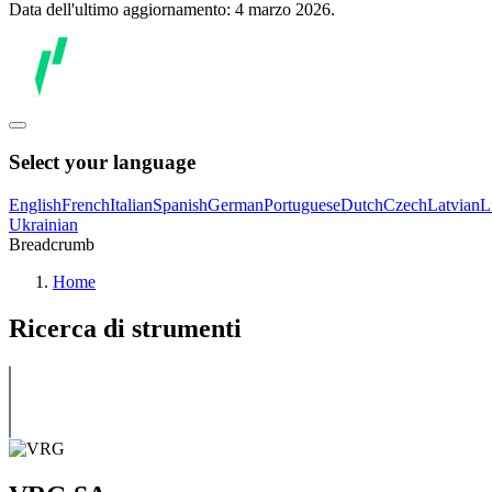
Data dell'ultimo aggiornamento: 4 marzo 2026.
Select your language
English
French
Italian
Spanish
German
Portuguese
Dutch
Czech
Latvian
L
Ukrainian
Breadcrumb
Home
Ricerca di strumenti