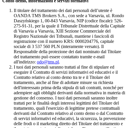
Conto demo, informazioni e servizi formativi
Il titolare del trattamento dei dati personali dell’utente è
OANDA TMS Brokers S.A., con sede a Varsavia, ul. Rondo
Daszyńskiego 1, 00-843 Varsavia, NIP (codice fiscale): 526-
275-91-31, per la quale il Tribunale Distrettuale della Capitale
di Varsavia a Varsavia, XIII Sezione Commerciale del
Registro Nazionale dei Tribunali, mantiene i fascicoli di
registrazione con il numero KRS: 0000204776, capitale
sociale di 3 537 560 PLN (interamente versato). Il
Responsabile della protezione dei dati nominato dal Titolare
del trattamento può essere contattato tramite e-mail
all'indirizzo:
odo@tms.pl
.
I tuoi dati personali saranno trattati al fine di stipulare ed
eseguire il Contratto di servizi informativi ed educativi e il
Contratto relativo al conto demo tra te e il Titolare del
trattamento, anche al fine di adottare misure su richiesta
dell'interessato prima della stipula di tali contratti, nonché per
adempiere agli obblighi derivanti dalla normativa in materia di
gestione del consenso. I tuoi dati personali saranno inoltre
trattati per le finalità degli interessi legittimi del Titolare del
trattamento, quali l'esercizio di legittime pretese contrattuali
derivanti dal Contratto relativo al conto demo o dal Contratto
di servizi informativi ed educativi, la sicurezza, la prevenzione
delle frodi o il marketing diretto del Titolare del trattamento e