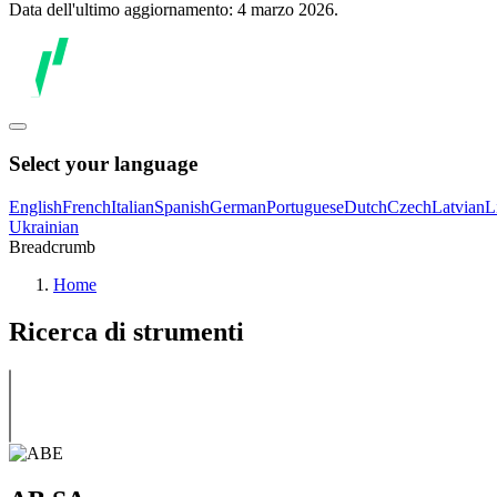
Data dell'ultimo aggiornamento: 4 marzo 2026.
Select your language
English
French
Italian
Spanish
German
Portuguese
Dutch
Czech
Latvian
L
Ukrainian
Breadcrumb
Home
Ricerca di strumenti