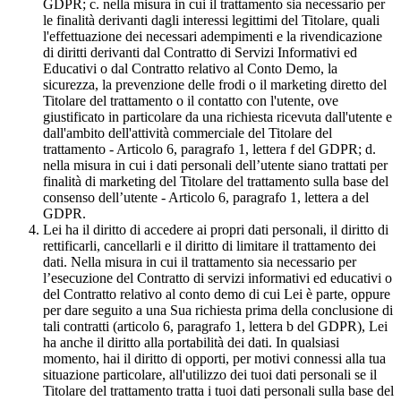
GDPR; c. nella misura in cui il trattamento sia necessario per
le finalità derivanti dagli interessi legittimi del Titolare, quali
l'effettuazione dei necessari adempimenti e la rivendicazione
di diritti derivanti dal Contratto di Servizi Informativi ed
Educativi o dal Contratto relativo al Conto Demo, la
sicurezza, la prevenzione delle frodi o il marketing diretto del
Titolare del trattamento o il contatto con l'utente, ove
giustificato in particolare da una richiesta ricevuta dall'utente e
dall'ambito dell'attività commerciale del Titolare del
trattamento - Articolo 6, paragrafo 1, lettera f del GDPR; d.
nella misura in cui i dati personali dell’utente siano trattati per
finalità di marketing del Titolare del trattamento sulla base del
consenso dell’utente - Articolo 6, paragrafo 1, lettera a del
GDPR.
Lei ha il diritto di accedere ai propri dati personali, il diritto di
rettificarli, cancellarli e il diritto di limitare il trattamento dei
dati. Nella misura in cui il trattamento sia necessario per
l’esecuzione del Contratto di servizi informativi ed educativi o
del Contratto relativo al conto demo di cui Lei è parte, oppure
per dare seguito a una Sua richiesta prima della conclusione di
tali contratti (articolo 6, paragrafo 1, lettera b del GDPR), Lei
ha anche il diritto alla portabilità dei dati. In qualsiasi
momento, hai il diritto di opporti, per motivi connessi alla tua
situazione particolare, all'utilizzo dei tuoi dati personali se il
Titolare del trattamento tratta i tuoi dati personali sulla base del