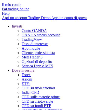
Il mio conto
Fai trading online
Help
Apri un account
Trading
Demo
Apri un conto di prova
Investi
Conto OANDA
OANDA stocks account
TradingView
Tassi di interesse
App mobile
Cliente professionista
MetaTrader 5
Opzioni di deposito
Scarica l'app o MT5
Dove investire
Forex
Azioni
ETFs
CFD su titoli azionari
Indici CFD
CFD sulle materie prime
CFD su criptovalute
CFD su fondi ETF