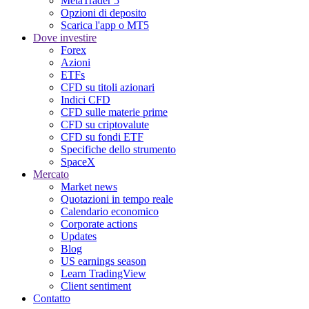
MetaTrader 5
Opzioni di deposito
Scarica l'app o MT5
Dove investire
Forex
Azioni
ETFs
CFD su titoli azionari
Indici CFD
CFD sulle materie prime
CFD su criptovalute
CFD su fondi ETF
Specifiche dello strumento
SpaceX
Mercato
Market news
Quotazioni in tempo reale
Calendario economico
Corporate actions
Updates
Blog
US earnings season
Learn TradingView
Client sentiment
Contatto