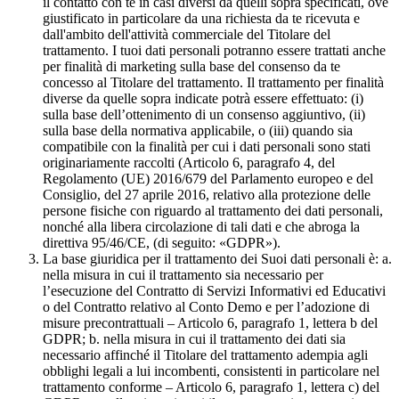
il contatto con te in casi diversi da quelli sopra specificati, ove
giustificato in particolare da una richiesta da te ricevuta e
dall'ambito dell'attività commerciale del Titolare del
trattamento. I tuoi dati personali potranno essere trattati anche
per finalità di marketing sulla base del consenso da te
concesso al Titolare del trattamento. Il trattamento per finalità
diverse da quelle sopra indicate potrà essere effettuato: (i)
sulla base dell’ottenimento di un consenso aggiuntivo, (ii)
sulla base della normativa applicabile, o (iii) quando sia
compatibile con la finalità per cui i dati personali sono stati
originariamente raccolti (Articolo 6, paragrafo 4, del
Regolamento (UE) 2016/679 del Parlamento europeo e del
Consiglio, del 27 aprile 2016, relativo alla protezione delle
persone fisiche con riguardo al trattamento dei dati personali,
nonché alla libera circolazione di tali dati e che abroga la
direttiva 95/46/CE, (di seguito: «GDPR»).
La base giuridica per il trattamento dei Suoi dati personali è: a.
nella misura in cui il trattamento sia necessario per
l’esecuzione del Contratto di Servizi Informativi ed Educativi
o del Contratto relativo al Conto Demo e per l’adozione di
misure precontrattuali – Articolo 6, paragrafo 1, lettera b del
GDPR; b. nella misura in cui il trattamento dei dati sia
necessario affinché il Titolare del trattamento adempia agli
obblighi legali a lui incombenti, consistenti in particolare nel
trattamento conforme – Articolo 6, paragrafo 1, lettera c) del