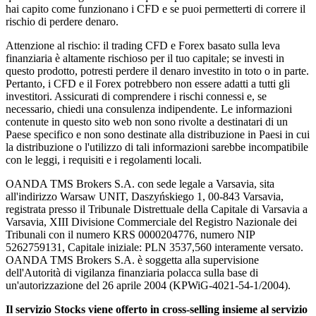
hai capito come funzionano i CFD e se puoi permetterti di correre il
rischio di perdere denaro.
Attenzione al rischio: il trading CFD e Forex basato sulla leva
finanziaria è altamente rischioso per il tuo capitale; se investi in
questo prodotto, potresti perdere il denaro investito in toto o in parte.
Pertanto, i CFD e il Forex potrebbero non essere adatti a tutti gli
investitori. Assicurati di comprendere i rischi connessi e, se
necessario, chiedi una consulenza indipendente. Le informazioni
contenute in questo sito web non sono rivolte a destinatari di un
Paese specifico e non sono destinate alla distribuzione in Paesi in cui
la distribuzione o l'utilizzo di tali informazioni sarebbe incompatibile
con le leggi, i requisiti e i regolamenti locali.
OANDA TMS Brokers S.A. con sede legale a Varsavia, sita
all'indirizzo Warsaw UNIT, Daszyńskiego 1, 00-843 Varsavia,
registrata presso il Tribunale Distrettuale della Capitale di Varsavia a
Varsavia, XIII Divisione Commerciale del Registro Nazionale dei
Tribunali con il numero KRS 0000204776, numero NIP
5262759131, Capitale iniziale: PLN 3537,560 interamente versato.
OANDA TMS Brokers S.A. è soggetta alla supervisione
dell'Autorità di vigilanza finanziaria polacca sulla base di
un'autorizzazione del 26 aprile 2004 (KPWiG-4021-54-1/2004).
Il servizio Stocks viene offerto in cross-selling insieme al servizio