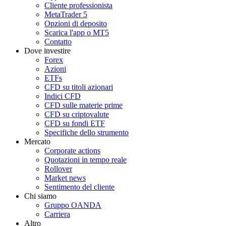
Cliente professionista
MetaTrader 5
Opzioni di deposito
Scarica l'app o MT5
Contatto
Dove investire
Forex
Azioni
ETFs
CFD su titoli azionari
Indici CFD
CFD sulle materie prime
CFD su criptovalute
CFD su fondi ETF
Specifiche dello strumento
Mercato
Corporate actions
Quotazioni in tempo reale
Rollover
Market news
Sentimento del cliente
Chi siamo
Gruppo OANDA
Carriera
Altro