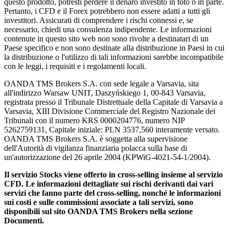
questo prodotto, potresti perdere il denaro investito in toto o in parte.
Pertanto, i CFD e il Forex potrebbero non essere adatti a tutti gli
investitori. Assicurati di comprendere i rischi connessi e, se
necessario, chiedi una consulenza indipendente. Le informazioni
contenute in questo sito web non sono rivolte a destinatari di un
Paese specifico e non sono destinate alla distribuzione in Paesi in cui
la distribuzione o l'utilizzo di tali informazioni sarebbe incompatibile
con le leggi, i requisiti e i regolamenti locali.
OANDA TMS Brokers S.A. con sede legale a Varsavia, sita
all'indirizzo Warsaw UNIT, Daszyńskiego 1, 00-843 Varsavia,
registrata presso il Tribunale Distrettuale della Capitale di Varsavia a
Varsavia, XIII Divisione Commerciale del Registro Nazionale dei
Tribunali con il numero KRS 0000204776, numero NIP
5262759131, Capitale iniziale: PLN 3537,560 interamente versato.
OANDA TMS Brokers S.A. è soggetta alla supervisione
dell'Autorità di vigilanza finanziaria polacca sulla base di
un'autorizzazione del 26 aprile 2004 (KPWiG-4021-54-1/2004).
Il servizio Stocks viene offerto in cross-selling insieme al servizio
CFD. Le informazioni dettagliate sui rischi derivanti dai vari
servizi che fanno parte del cross-selling, nonché le informazioni
sui costi e sulle commissioni associate a tali servizi, sono
disponibili sul sito OANDA TMS Brokers nella sezione
Documenti.