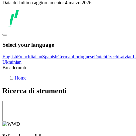
Data dell'ultimo aggiornamento: 4 marzo 2026.
Select your language
English
French
Italian
Spanish
German
Portuguese
Dutch
Czech
Latvian
L
Ukrainian
Breadcrumb
Home
Ricerca di strumenti