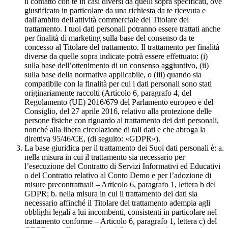
il contatto con te in casi diversi da quelli sopra specificati, ove
giustificato in particolare da una richiesta da te ricevuta e
dall'ambito dell'attività commerciale del Titolare del
trattamento. I tuoi dati personali potranno essere trattati anche
per finalità di marketing sulla base del consenso da te
concesso al Titolare del trattamento. Il trattamento per finalità
diverse da quelle sopra indicate potrà essere effettuato: (i)
sulla base dell’ottenimento di un consenso aggiuntivo, (ii)
sulla base della normativa applicabile, o (iii) quando sia
compatibile con la finalità per cui i dati personali sono stati
originariamente raccolti (Articolo 6, paragrafo 4, del
Regolamento (UE) 2016/679 del Parlamento europeo e del
Consiglio, del 27 aprile 2016, relativo alla protezione delle
persone fisiche con riguardo al trattamento dei dati personali,
nonché alla libera circolazione di tali dati e che abroga la
direttiva 95/46/CE, (di seguito: «GDPR»).
La base giuridica per il trattamento dei Suoi dati personali è: a.
nella misura in cui il trattamento sia necessario per
l’esecuzione del Contratto di Servizi Informativi ed Educativi
o del Contratto relativo al Conto Demo e per l’adozione di
misure precontrattuali – Articolo 6, paragrafo 1, lettera b del
GDPR; b. nella misura in cui il trattamento dei dati sia
necessario affinché il Titolare del trattamento adempia agli
obblighi legali a lui incombenti, consistenti in particolare nel
trattamento conforme – Articolo 6, paragrafo 1, lettera c) del