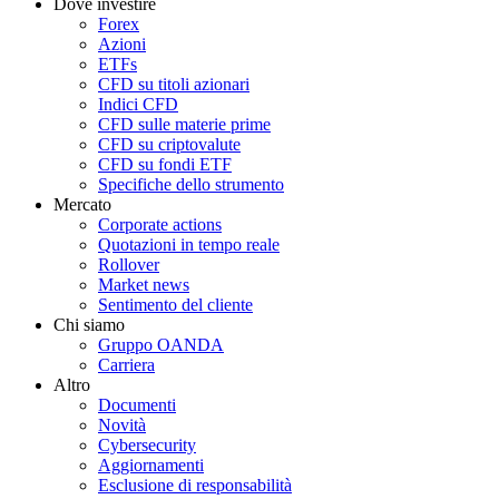
Dove investire
Forex
Azioni
ETFs
CFD su titoli azionari
Indici CFD
CFD sulle materie prime
CFD su criptovalute
CFD su fondi ETF
Specifiche dello strumento
Mercato
Corporate actions
Quotazioni in tempo reale
Rollover
Market news
Sentimento del cliente
Chi siamo
Gruppo OANDA
Carriera
Altro
Documenti
Novità
Cybersecurity
Aggiornamenti
Esclusione di responsabilità