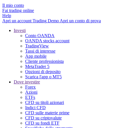
Il mio conto
Fai trading online
Help
Apri un account
Trading
Demo
Apri un conto di prova
Investi
Conto OANDA
OANDA stocks account
TradingView
Tassi di interesse
App mobile
Cliente professionista
MetaTrader 5
Opzioni di deposito
Scarica l'app o MT5
Dove investire
Forex
Azioni
ETFs
CFD su titoli azionari
Indici CFD
CFD sulle materie prime
CFD su criptovalute
CFD su fondi ETF