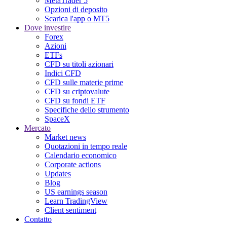
MetaTrader 5
Opzioni di deposito
Scarica l'app o MT5
Dove investire
Forex
Azioni
ETFs
CFD su titoli azionari
Indici CFD
CFD sulle materie prime
CFD su criptovalute
CFD su fondi ETF
Specifiche dello strumento
SpaceX
Mercato
Market news
Quotazioni in tempo reale
Calendario economico
Corporate actions
Updates
Blog
US earnings season
Learn TradingView
Client sentiment
Contatto