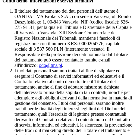
Conto demo, informazioni e servizi formativi
Il titolare del trattamento dei dati personali dell’utente è
OANDA TMS Brokers S.A., con sede a Varsavia, ul. Rondo
Daszyńskiego 1, 00-843 Varsavia, NIP (codice fiscale): 526-
275-91-31, per la quale il Tribunale Distrettuale della Capitale
di Varsavia a Varsavia, XIII Sezione Commerciale del
Registro Nazionale dei Tribunali, mantiene i fascicoli di
registrazione con il numero KRS: 0000204776, capitale
sociale di 3 537 560 PLN (interamente versato). Il
Responsabile della protezione dei dati nominato dal Titolare
del trattamento può essere contattato tramite e-mail
all'indirizzo:
odo@tms.pl
.
I tuoi dati personali saranno trattati al fine di stipulare ed
eseguire il Contratto di servizi informativi ed educativi e il
Contratto relativo al conto demo tra te e il Titolare del
trattamento, anche al fine di adottare misure su richiesta
dell'interessato prima della stipula di tali contratti, nonché per
adempiere agli obblighi derivanti dalla normativa in materia di
gestione del consenso. I tuoi dati personali saranno inoltre
trattati per le finalità degli interessi legittimi del Titolare del
trattamento, quali l'esercizio di legittime pretese contrattuali
derivanti dal Contratto relativo al conto demo o dal Contratto
di servizi informativi ed educativi, la sicurezza, la prevenzione
delle frodi o il marketing diretto del Titolare del trattamento e