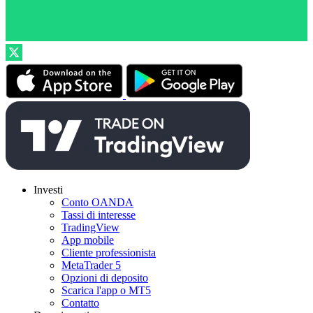
Investi
Conto OANDA
Tassi di interesse
TradingView
App mobile
Cliente professionista
MetaTrader 5
Opzioni di deposito
Scarica l'app o MT5
Contatto