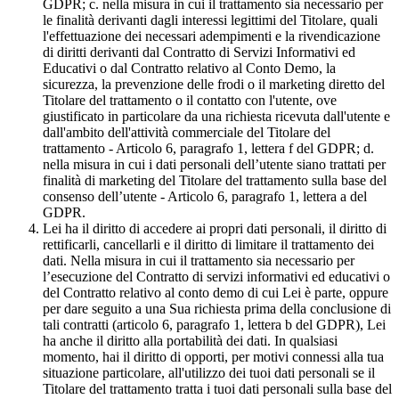
GDPR; c. nella misura in cui il trattamento sia necessario per
le finalità derivanti dagli interessi legittimi del Titolare, quali
l'effettuazione dei necessari adempimenti e la rivendicazione
di diritti derivanti dal Contratto di Servizi Informativi ed
Educativi o dal Contratto relativo al Conto Demo, la
sicurezza, la prevenzione delle frodi o il marketing diretto del
Titolare del trattamento o il contatto con l'utente, ove
giustificato in particolare da una richiesta ricevuta dall'utente e
dall'ambito dell'attività commerciale del Titolare del
trattamento - Articolo 6, paragrafo 1, lettera f del GDPR; d.
nella misura in cui i dati personali dell’utente siano trattati per
finalità di marketing del Titolare del trattamento sulla base del
consenso dell’utente - Articolo 6, paragrafo 1, lettera a del
GDPR.
Lei ha il diritto di accedere ai propri dati personali, il diritto di
rettificarli, cancellarli e il diritto di limitare il trattamento dei
dati. Nella misura in cui il trattamento sia necessario per
l’esecuzione del Contratto di servizi informativi ed educativi o
del Contratto relativo al conto demo di cui Lei è parte, oppure
per dare seguito a una Sua richiesta prima della conclusione di
tali contratti (articolo 6, paragrafo 1, lettera b del GDPR), Lei
ha anche il diritto alla portabilità dei dati. In qualsiasi
momento, hai il diritto di opporti, per motivi connessi alla tua
situazione particolare, all'utilizzo dei tuoi dati personali se il
Titolare del trattamento tratta i tuoi dati personali sulla base del