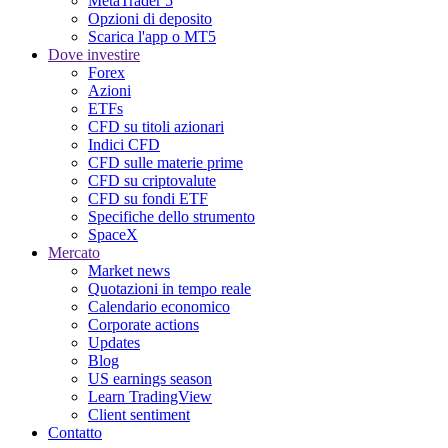
MetaTrader 5
Opzioni di deposito
Scarica l'app o MT5
Dove investire
Forex
Azioni
ETFs
CFD su titoli azionari
Indici CFD
CFD sulle materie prime
CFD su criptovalute
CFD su fondi ETF
Specifiche dello strumento
SpaceX
Mercato
Market news
Quotazioni in tempo reale
Calendario economico
Corporate actions
Updates
Blog
US earnings season
Learn TradingView
Client sentiment
Contatto