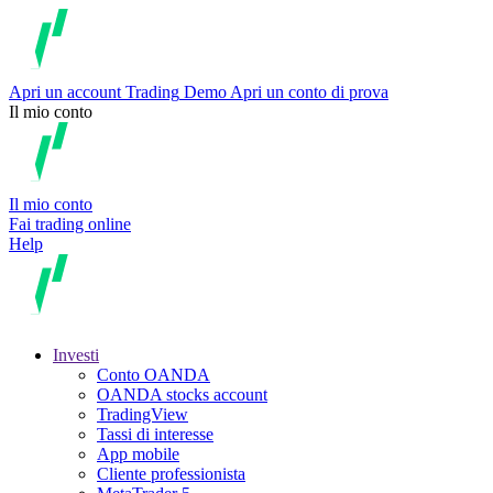
Apri un account
Trading
Demo
Apri un conto di prova
Il mio conto
Il mio conto
Fai trading online
Help
Investi
Conto OANDA
OANDA stocks account
TradingView
Tassi di interesse
App mobile
Cliente professionista