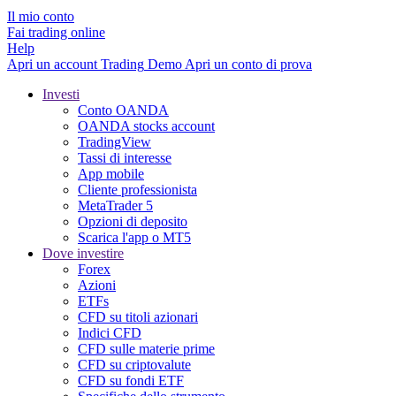
Il mio conto
Fai trading online
Help
Apri un account
Trading
Demo
Apri un conto di prova
Investi
Conto OANDA
OANDA stocks account
TradingView
Tassi di interesse
App mobile
Cliente professionista
MetaTrader 5
Opzioni di deposito
Scarica l'app o MT5
Dove investire
Forex
Azioni
ETFs
CFD su titoli azionari
Indici CFD
CFD sulle materie prime
CFD su criptovalute
CFD su fondi ETF