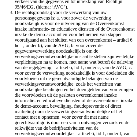
verkeer van die gegevens en tot intrekking van Richtlijn
95/46/EG, (hierna: ‘AVG’).
De rechtsgrondslag voor de verwerking van uw
persoonsgegevens is: a. voor zover de verwerking
noodzakelijk is voor de uitvoering van de Overeenkomst
inzake informatie- en educatieve diensten of de Overeenkomst
inzake de demo-account en voor het nemen van stappen
voorafgaand aan het sluiten van een overeenkomst – artikel 6,
lid 1, onder b), van de AVG; b. voor zover de
gegevensverwerking noodzakelijk is om de
verwerkingsverantwoordelijke in staat te stellen zijn wettelijke
verplichtingen na te komen, met name wat betreft de naleving
van de regelgeving – artikel 6, lid 1, onder c, van de AVG; c.
voor zover de verwerking noodzakelijk is voor doeleinden die
voortvloeien uit de gerechtvaardigde belangen van de
verwerkingsverantwoordelijke, zoals het verrichten van
noodzakelijke betalingen en het doen gelden van vorderingen
die voortvloeien uit de gesloten overeenkomst inzake
informatie- en educatieve diensten of de overeenkomst inzake
de demo-account, beveiliging, fraudepreventie of direct
marketing door de verwerkingsverantwoordelijke of het
contact met u opnemen, voor zover dit met name
gerechtvaardigd is door een van u ontvangen verzoek en de
reikwijdte van de bedrijfsactiviteiten van de
verwerkingsverantwoordelijke – artikel 6, lid 1, onder f, van