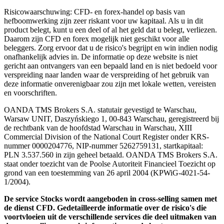
Risicowaarschuwing: CFD- en forex-handel op basis van
hefboomwerking zijn zeer riskant voor uw kapitaal. Als u in dit
product belegt, kunt u een deel of al het geld dat u belegt, verliezen.
Daarom zijn CFD en forex mogelijk niet geschikt voor alle
beleggers. Zorg ervoor dat u de risico's begrijpt en win indien nodig
onafhankelijk advies in. De informatie op deze website is niet
gericht aan ontvangers van een bepaald land en is niet bedoeld voor
verspreiding naar landen waar de verspreiding of het gebruik van
deze informatie onverenigbaar zou zijn met lokale wetten, vereisten
en voorschriften.
OANDA TMS Brokers S.A. statutair gevestigd te Warschau,
Warsaw UNIT, Daszyńskiego 1, 00-843 Warschau, geregistreerd bij
de rechtbank van de hoofdstad Warschau in Warschau, XIII
Commercial Division of the National Court Register onder KRS-
nummer 0000204776, NIP-nummer 5262759131, startkapitaal:
PLN 3.537.560 in zijn geheel betaald. OANDA TMS Brokers S.A.
staat onder toezicht van de Poolse Autoriteit Financieel Toezicht op
grond van een toestemming van 26 april 2004 (KPWiG-4021-54-
1/2004).
De service Stocks wordt aangeboden in cross-selling samen met
de dienst CFD. Gedetailleerde informatie over de risico's die
voortvloeien uit de verschillende services die deel uitmaken van