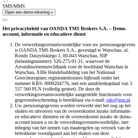
SMS/MMS
Open een demo-rekening »
Het privacybeleid van OANDA TMS Brokers S.A. – Demo-
account, informatie en educatieve dienst
De verwerkingsverantwoordelijke voor uw persoonsgegevens
is OANDA TMS Brokers S.A., gevestigd te Warschau, ul.
Rondo Daszyńskiego 1, 00-843 Warschau, NIP
(belastingnummer): 526-275-91-31, waarvoor de
Arrondissementsrechtbank voor de hoofdstad Warschau in
Warschau, XIIIe Handelsafdeling van het Nationaal
Gerechtsregister, registratiedossiers bijhoudt onder het
nummer KRS: 0000204776, met een aandelenkapitaal van 3
537 560 PLN (volledig gestort). De door de
verwerkingsverantwoordelijke aangestelde functionaris voor
gegevensbescherming is bereikbaar via e-mail:
odo@tms.pl
.
Uw persoonsgegevens worden verwerkt met het oog op het
sluiten en uitvoeren van de overeenkomst inzake informatie-
en educatieve diensten en de overeenkomst inzake de demo-
account tussen u en de verwerkingsverantwoordelijke, met
inbegrip van het nemen van maatregelen op verzoek van de
betrokkene voorafgaand aan het sluiten van deze