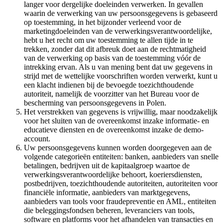
langer voor dergelijke doeleinden verwerken. In gevallen
waarin de verwerking van uw persoonsgegevens is gebaseerd
op toestemming, in het bijzonder verleend voor de
marketingdoeleinden van de verwerkingsverantwoordelijke,
hebt u het recht om uw toestemming te allen tijde in te
trekken, zonder dat dit afbreuk doet aan de rechtmatigheid
van de verwerking op basis van de toestemming vóór de
intrekking ervan. Als u van mening bent dat uw gegevens in
strijd met de wettelijke voorschriften worden verwerkt, kunt u
een klacht indienen bij de bevoegde toezichthoudende
autoriteit, namelijk de voorzitter van het Bureau voor de
bescherming van persoonsgegevens in Polen.
Het verstrekken van gegevens is vrijwillig, maar noodzakelijk
voor het sluiten van de overeenkomst inzake informatie- en
educatieve diensten en de overeenkomst inzake de demo-
account.
Uw persoonsgegevens kunnen worden doorgegeven aan de
volgende categorieën entiteiten: banken, aanbieders van snelle
betalingen, bedrijven uit de kapitaalgroep waartoe de
verwerkingsverantwoordelijke behoort, koeriersdiensten,
postbedrijven, toezichthoudende autoriteiten, autoriteiten voor
financiële informatie, aanbieders van marktgegevens,
aanbieders van tools voor fraudepreventie en AML, entiteiten
die beleggingsfondsen beheren, leveranciers van tools,
software en platforms voor het afhandelen van transacties en