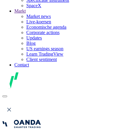
Specificatie instrument
SpaceX
Markt
Market news
Live-koersen
Economische agenda
Corporate actions
Updates
Blog
US earnings season
Learn TradingView
Client sentiment
Contact