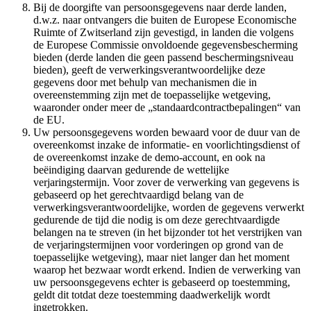
Bij de doorgifte van persoonsgegevens naar derde landen,
d.w.z. naar ontvangers die buiten de Europese Economische
Ruimte of Zwitserland zijn gevestigd, in landen die volgens
de Europese Commissie onvoldoende gegevensbescherming
bieden (derde landen die geen passend beschermingsniveau
bieden), geeft de verwerkingsverantwoordelijke deze
gegevens door met behulp van mechanismen die in
overeenstemming zijn met de toepasselijke wetgeving,
waaronder onder meer de „standaardcontractbepalingen“ van
de EU.
Uw persoonsgegevens worden bewaard voor de duur van de
overeenkomst inzake de informatie- en voorlichtingsdienst of
de overeenkomst inzake de demo-account, en ook na
beëindiging daarvan gedurende de wettelijke
verjaringstermijn. Voor zover de verwerking van gegevens is
gebaseerd op het gerechtvaardigd belang van de
verwerkingsverantwoordelijke, worden de gegevens verwerkt
gedurende de tijd die nodig is om deze gerechtvaardigde
belangen na te streven (in het bijzonder tot het verstrijken van
de verjaringstermijnen voor vorderingen op grond van de
toepasselijke wetgeving), maar niet langer dan het moment
waarop het bezwaar wordt erkend. Indien de verwerking van
uw persoonsgegevens echter is gebaseerd op toestemming,
geldt dit totdat deze toestemming daadwerkelijk wordt
ingetrokken.