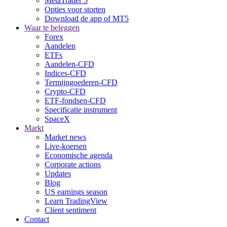
MetaTrader 5
Opties voor storten
Download de app of MT5
Waar te beleggen
Forex
Aandelen
ETFs
Aandelen-CFD
Indices-CFD
Termijngoederen-CFD
Crypto-CFD
ETF-fondsen-CFD
Specificatie instrument
SpaceX
Markt
Market news
Live-koersen
Economische agenda
Corporate actions
Updates
Blog
US earnings season
Learn TradingView
Client sentiment
Contact