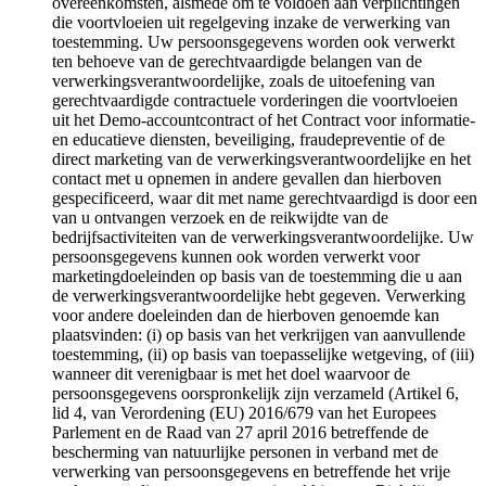
overeenkomsten, alsmede om te voldoen aan verplichtingen
die voortvloeien uit regelgeving inzake de verwerking van
toestemming. Uw persoonsgegevens worden ook verwerkt
ten behoeve van de gerechtvaardigde belangen van de
verwerkingsverantwoordelijke, zoals de uitoefening van
gerechtvaardigde contractuele vorderingen die voortvloeien
uit het Demo-accountcontract of het Contract voor informatie-
en educatieve diensten, beveiliging, fraudepreventie of de
direct marketing van de verwerkingsverantwoordelijke en het
contact met u opnemen in andere gevallen dan hierboven
gespecificeerd, waar dit met name gerechtvaardigd is door een
van u ontvangen verzoek en de reikwijdte van de
bedrijfsactiviteiten van de verwerkingsverantwoordelijke. Uw
persoonsgegevens kunnen ook worden verwerkt voor
marketingdoeleinden op basis van de toestemming die u aan
de verwerkingsverantwoordelijke hebt gegeven. Verwerking
voor andere doeleinden dan de hierboven genoemde kan
plaatsvinden: (i) op basis van het verkrijgen van aanvullende
toestemming, (ii) op basis van toepasselijke wetgeving, of (iii)
wanneer dit verenigbaar is met het doel waarvoor de
persoonsgegevens oorspronkelijk zijn verzameld (Artikel 6,
lid 4, van Verordening (EU) 2016/679 van het Europees
Parlement en de Raad van 27 april 2016 betreffende de
bescherming van natuurlijke personen in verband met de
verwerking van persoonsgegevens en betreffende het vrije