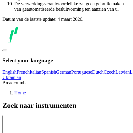
De verwerkingsverantwoordelijke zal geen gebruik maken
van geautomatiseerde besluitvorming ten aanzien van u.
Datum van de laatste update: 4 maart 2026.
Select your language
English
French
Italian
Spanish
German
Portuguese
Dutch
Czech
Latvian
L
Ukrainian
Breadcrumb
Home
Zoek naar instrumenten