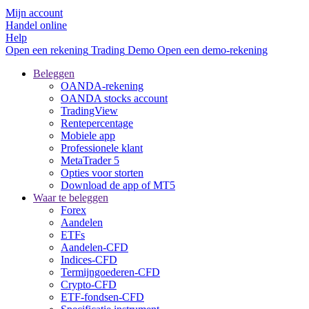
Mijn account
Handel online
Help
Open een rekening
Trading
Demo
Open een demo-rekening
Beleggen
OANDA-rekening
OANDA stocks account
TradingView
Rentepercentage
Mobiele app
Professionele klant
MetaTrader 5
Opties voor storten
Download de app of MT5
Waar te beleggen
Forex
Aandelen
ETFs
Aandelen-CFD
Indices-CFD
Termijngoederen-CFD
Crypto-CFD
ETF-fondsen-CFD