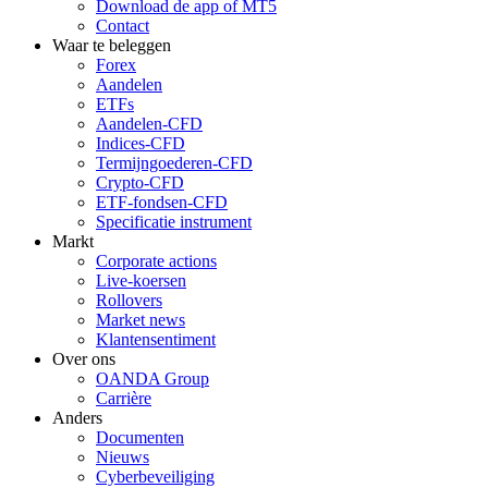
Download de app of MT5
Contact
Waar te beleggen
Forex
Aandelen
ETFs
Aandelen-CFD
Indices-CFD
Termijngoederen-CFD
Crypto-CFD
ETF-fondsen-CFD
Specificatie instrument
Markt
Corporate actions
Live-koersen
Rollovers
Market news
Klantensentiment
Over ons
OANDA Group
Carrière
Anders
Documenten
Nieuws
Cyberbeveiliging