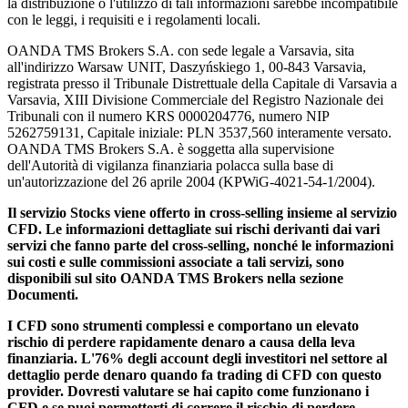
la distribuzione o l'utilizzo di tali informazioni sarebbe incompatibile
con le leggi, i requisiti e i regolamenti locali.
OANDA TMS Brokers S.A. con sede legale a Varsavia, sita
all'indirizzo Warsaw UNIT, Daszyńskiego 1, 00-843 Varsavia,
registrata presso il Tribunale Distrettuale della Capitale di Varsavia a
Varsavia, XIII Divisione Commerciale del Registro Nazionale dei
Tribunali con il numero KRS 0000204776, numero NIP
5262759131, Capitale iniziale: PLN 3537,560 interamente versato.
OANDA TMS Brokers S.A. è soggetta alla supervisione
dell'Autorità di vigilanza finanziaria polacca sulla base di
un'autorizzazione del 26 aprile 2004 (KPWiG-4021-54-1/2004).
Il servizio Stocks viene offerto in cross-selling insieme al servizio
CFD. Le informazioni dettagliate sui rischi derivanti dai vari
servizi che fanno parte del cross-selling, nonché le informazioni
sui costi e sulle commissioni associate a tali servizi, sono
disponibili sul sito OANDA TMS Brokers nella sezione
Documenti.
I CFD sono strumenti complessi e comportano un elevato
rischio di perdere rapidamente denaro a causa della leva
finanziaria. L'76% degli account degli investitori nel settore al
dettaglio perde denaro quando fa trading di CFD con questo
provider. Dovresti valutare se hai capito come funzionano i
CFD e se puoi permetterti di correre il rischio di perdere