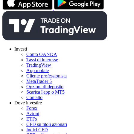
Investi
Conto OANDA
Tassi di interesse
TradingView
App mobile
Cliente professionista
MetaTrader 5
Opzioni di deposito
Scarica l'app o MT5
Contatto
Dove investire
Forex
Azioni
ETFs
CFD su titoli azionari
Indici CFD