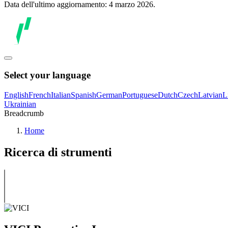
Data dell'ultimo aggiornamento: 4 marzo 2026.
Select your language
English
French
Italian
Spanish
German
Portuguese
Dutch
Czech
Latvian
L
Ukrainian
Breadcrumb
Home
Ricerca di strumenti