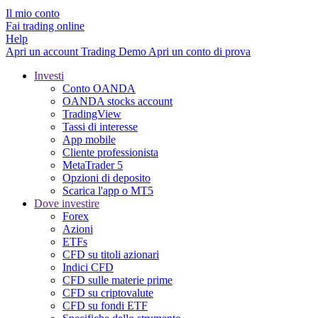
Il mio conto
Fai trading online
Help
Apri un account
Trading
Demo
Apri un conto di prova
Investi
Conto OANDA
OANDA stocks account
TradingView
Tassi di interesse
App mobile
Cliente professionista
MetaTrader 5
Opzioni di deposito
Scarica l'app o MT5
Dove investire
Forex
Azioni
ETFs
CFD su titoli azionari
Indici CFD
CFD sulle materie prime
CFD su criptovalute
CFD su fondi ETF