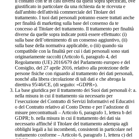
il contatto con te in casi diversi da quelli sopra specificati, ove
giustificato in particolare da una richiesta da te ricevuta e
dall'ambito dell'attività commerciale del Titolare del
trattamento. I tuoi dati personali potranno essere trattati anche
per finalità di marketing sulla base del consenso da te
concesso al Titolare del trattamento. Il trattamento per finalità
diverse da quelle sopra indicate potrà essere effettuato: (i)
sulla base dell’ottenimento di un consenso aggiuntivo, (ii)
sulla base della normativa applicabile, o (iii) quando sia
compatibile con la finalità per cui i dati personali sono stati
originariamente raccolti (Articolo 6, paragrafo 4, del
Regolamento (UE) 2016/679 del Parlamento europeo e del
Consiglio, del 27 aprile 2016, relativo alla protezione delle
persone fisiche con riguardo al trattamento dei dati personali,
nonché alla libera circolazione di tali dati e che abroga la
direttiva 95/46/CE, (di seguito: «GDPR»).
La base giuridica per il trattamento dei Suoi dati personali è: a.
nella misura in cui il trattamento sia necessario per
l’esecuzione del Contratto di Servizi Informativi ed Educativi
o del Contratto relativo al Conto Demo e per l’adozione di
misure precontrattuali – Articolo 6, paragrafo 1, lettera b del
GDPR; b. nella misura in cui il trattamento dei dati sia
necessario affinché il Titolare del trattamento adempia agli
obblighi legali a lui incombenti, consistenti in particolare nel
trattamento conforme – Articolo 6, paragrafo 1, lettera c) del