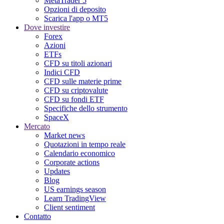
MetaTrader 5
Opzioni di deposito
Scarica l'app o MT5
Dove investire
Forex
Azioni
ETFs
CFD su titoli azionari
Indici CFD
CFD sulle materie prime
CFD su criptovalute
CFD su fondi ETF
Specifiche dello strumento
SpaceX
Mercato
Market news
Quotazioni in tempo reale
Calendario economico
Corporate actions
Updates
Blog
US earnings season
Learn TradingView
Client sentiment
Contatto