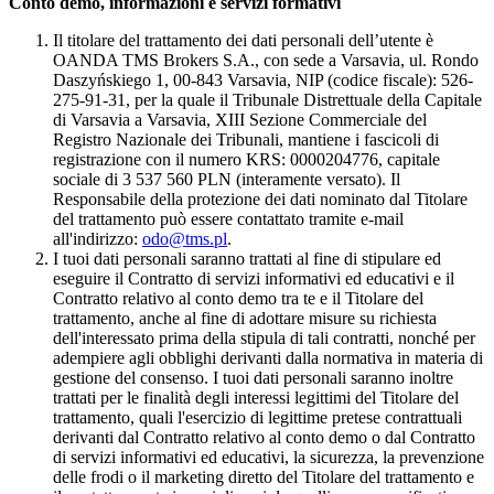
Conto demo, informazioni e servizi formativi
Il titolare del trattamento dei dati personali dell’utente è
OANDA TMS Brokers S.A., con sede a Varsavia, ul. Rondo
Daszyńskiego 1, 00-843 Varsavia, NIP (codice fiscale): 526-
275-91-31, per la quale il Tribunale Distrettuale della Capitale
di Varsavia a Varsavia, XIII Sezione Commerciale del
Registro Nazionale dei Tribunali, mantiene i fascicoli di
registrazione con il numero KRS: 0000204776, capitale
sociale di 3 537 560 PLN (interamente versato). Il
Responsabile della protezione dei dati nominato dal Titolare
del trattamento può essere contattato tramite e-mail
all'indirizzo:
odo@tms.pl
.
I tuoi dati personali saranno trattati al fine di stipulare ed
eseguire il Contratto di servizi informativi ed educativi e il
Contratto relativo al conto demo tra te e il Titolare del
trattamento, anche al fine di adottare misure su richiesta
dell'interessato prima della stipula di tali contratti, nonché per
adempiere agli obblighi derivanti dalla normativa in materia di
gestione del consenso. I tuoi dati personali saranno inoltre
trattati per le finalità degli interessi legittimi del Titolare del
trattamento, quali l'esercizio di legittime pretese contrattuali
derivanti dal Contratto relativo al conto demo o dal Contratto
di servizi informativi ed educativi, la sicurezza, la prevenzione
delle frodi o il marketing diretto del Titolare del trattamento e