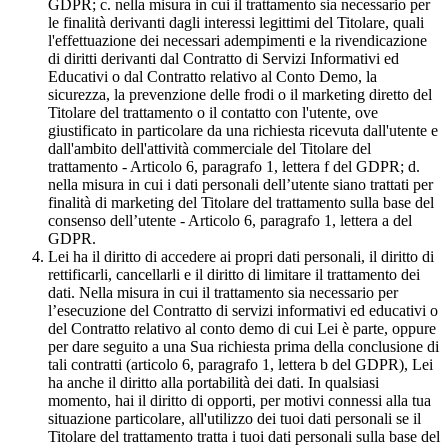
GDPR; c. nella misura in cui il trattamento sia necessario per
le finalità derivanti dagli interessi legittimi del Titolare, quali
l'effettuazione dei necessari adempimenti e la rivendicazione
di diritti derivanti dal Contratto di Servizi Informativi ed
Educativi o dal Contratto relativo al Conto Demo, la
sicurezza, la prevenzione delle frodi o il marketing diretto del
Titolare del trattamento o il contatto con l'utente, ove
giustificato in particolare da una richiesta ricevuta dall'utente e
dall'ambito dell'attività commerciale del Titolare del
trattamento - Articolo 6, paragrafo 1, lettera f del GDPR; d.
nella misura in cui i dati personali dell’utente siano trattati per
finalità di marketing del Titolare del trattamento sulla base del
consenso dell’utente - Articolo 6, paragrafo 1, lettera a del
GDPR.
Lei ha il diritto di accedere ai propri dati personali, il diritto di
rettificarli, cancellarli e il diritto di limitare il trattamento dei
dati. Nella misura in cui il trattamento sia necessario per
l’esecuzione del Contratto di servizi informativi ed educativi o
del Contratto relativo al conto demo di cui Lei è parte, oppure
per dare seguito a una Sua richiesta prima della conclusione di
tali contratti (articolo 6, paragrafo 1, lettera b del GDPR), Lei
ha anche il diritto alla portabilità dei dati. In qualsiasi
momento, hai il diritto di opporti, per motivi connessi alla tua
situazione particolare, all'utilizzo dei tuoi dati personali se il
Titolare del trattamento tratta i tuoi dati personali sulla base del