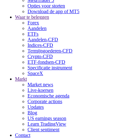
MetaTrader 5
Opties voor storten
Download de app of MT5
Waar te beleggen
Forex
Aandelen
ETFs
Aandelen-CFD
Indices-CFD
Termijngoederen-CFD
Crypto-CFD
ETF-fondsen-CFD
Specificatie instrument
SpaceX
Markt
Market news
Live-koersen
Economische agenda
Corporate actions
Updates
Blog
US earnings season
Learn TradingView
Client sentiment
Contact