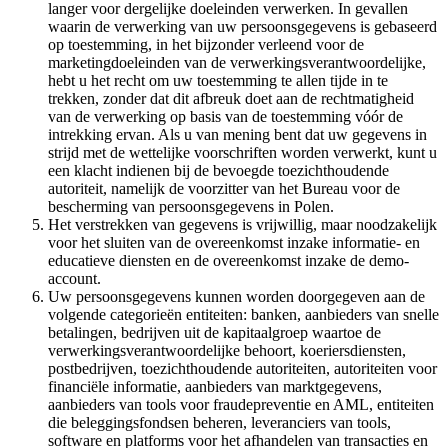
langer voor dergelijke doeleinden verwerken. In gevallen
waarin de verwerking van uw persoonsgegevens is gebaseerd
op toestemming, in het bijzonder verleend voor de
marketingdoeleinden van de verwerkingsverantwoordelijke,
hebt u het recht om uw toestemming te allen tijde in te
trekken, zonder dat dit afbreuk doet aan de rechtmatigheid
van de verwerking op basis van de toestemming vóór de
intrekking ervan. Als u van mening bent dat uw gegevens in
strijd met de wettelijke voorschriften worden verwerkt, kunt u
een klacht indienen bij de bevoegde toezichthoudende
autoriteit, namelijk de voorzitter van het Bureau voor de
bescherming van persoonsgegevens in Polen.
Het verstrekken van gegevens is vrijwillig, maar noodzakelijk
voor het sluiten van de overeenkomst inzake informatie- en
educatieve diensten en de overeenkomst inzake de demo-
account.
Uw persoonsgegevens kunnen worden doorgegeven aan de
volgende categorieën entiteiten: banken, aanbieders van snelle
betalingen, bedrijven uit de kapitaalgroep waartoe de
verwerkingsverantwoordelijke behoort, koeriersdiensten,
postbedrijven, toezichthoudende autoriteiten, autoriteiten voor
financiële informatie, aanbieders van marktgegevens,
aanbieders van tools voor fraudepreventie en AML, entiteiten
die beleggingsfondsen beheren, leveranciers van tools,
software en platforms voor het afhandelen van transacties en