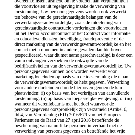
overeenkomsten, alsmede om te voldoen aan verplichtingen
die voortvloeien uit regelgeving inzake de verwerking van
toestemming. Uw persoonsgegevens worden ook verwerkt
ten behoeve van de gerechtvaardigde belangen van de
verwerkingsverantwoordelijke, zoals de uitoefening van
gerechtvaardigde contractuele vorderingen die voortvloeien
uit het Demo-accountcontract of het Contract voor informatie-
en educatieve diensten, beveiliging, fraudepreventie of de
direct marketing van de verwerkingsverantwoordelijke en het
contact met u opnemen in andere gevallen dan hierboven
gespecificeerd, waar dit met name gerechtvaardigd is door een
van u ontvangen verzoek en de reikwijdte van de
bedrijfsactiviteiten van de verwerkingsverantwoordelijke. Uw
persoonsgegevens kunnen ook worden verwerkt voor
marketingdoeleinden op basis van de toestemming die u aan
de verwerkingsverantwoordelijke hebt gegeven. Verwerking
voor andere doeleinden dan de hierboven genoemde kan
plaatsvinden: (i) op basis van het verkrijgen van aanvullende
toestemming, (ii) op basis van toepasselijke wetgeving, of (iii)
wanneer dit verenigbaar is met het doel waarvoor de
persoonsgegevens oorspronkelijk zijn verzameld (Artikel 6,
lid 4, van Verordening (EU) 2016/679 van het Europees
Parlement en de Raad van 27 april 2016 betreffende de
bescherming van natuurlijke personen in verband met de
verwerking van persoonsgegevens en betreffende het vrije