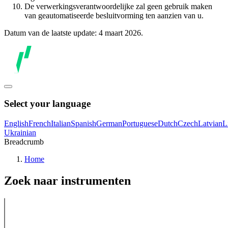
De verwerkingsverantwoordelijke zal geen gebruik maken
van geautomatiseerde besluitvorming ten aanzien van u.
Datum van de laatste update: 4 maart 2026.
Select your language
English
French
Italian
Spanish
German
Portuguese
Dutch
Czech
Latvian
L
Ukrainian
Breadcrumb
Home
Zoek naar instrumenten