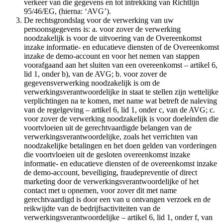
verkeer van die gegevens en tot intrekking van Richtlijn
95/46/EG, (hierna: ‘AVG’).
De rechtsgrondslag voor de verwerking van uw
persoonsgegevens is: a. voor zover de verwerking
noodzakelijk is voor de uitvoering van de Overeenkomst
inzake informatie- en educatieve diensten of de Overeenkomst
inzake de demo-account en voor het nemen van stappen
voorafgaand aan het sluiten van een overeenkomst – artikel 6,
lid 1, onder b), van de AVG; b. voor zover de
gegevensverwerking noodzakelijk is om de
verwerkingsverantwoordelijke in staat te stellen zijn wettelijke
verplichtingen na te komen, met name wat betreft de naleving
van de regelgeving – artikel 6, lid 1, onder c, van de AVG; c.
voor zover de verwerking noodzakelijk is voor doeleinden die
voortvloeien uit de gerechtvaardigde belangen van de
verwerkingsverantwoordelijke, zoals het verrichten van
noodzakelijke betalingen en het doen gelden van vorderingen
die voortvloeien uit de gesloten overeenkomst inzake
informatie- en educatieve diensten of de overeenkomst inzake
de demo-account, beveiliging, fraudepreventie of direct
marketing door de verwerkingsverantwoordelijke of het
contact met u opnemen, voor zover dit met name
gerechtvaardigd is door een van u ontvangen verzoek en de
reikwijdte van de bedrijfsactiviteiten van de
verwerkingsverantwoordelijke – artikel 6, lid 1, onder f, van