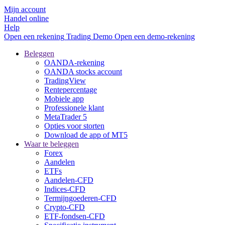
Mijn account
Handel online
Help
Open een rekening
Trading
Demo
Open een demo-rekening
Beleggen
OANDA-rekening
OANDA stocks account
TradingView
Rentepercentage
Mobiele app
Professionele klant
MetaTrader 5
Opties voor storten
Download de app of MT5
Waar te beleggen
Forex
Aandelen
ETFs
Aandelen-CFD
Indices-CFD
Termijngoederen-CFD
Crypto-CFD
ETF-fondsen-CFD