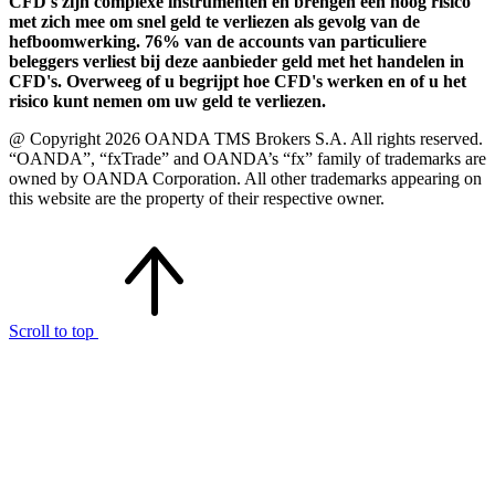
CFD's zijn complexe instrumenten en brengen een hoog risico
met zich mee om snel geld te verliezen als gevolg van de
hefboomwerking. 76% van de accounts van particuliere
beleggers verliest bij deze aanbieder geld met het handelen in
CFD's. Overweeg of u begrijpt hoe CFD's werken en of u het
risico kunt nemen om uw geld te verliezen.
@ Copyright 2026 OANDA TMS Brokers S.A. All rights reserved.
“OANDA”, “fxTrade” and OANDA’s “fx” family of trademarks are
owned by OANDA Corporation. All other trademarks appearing on
this website are the property of their respective owner.
Scroll to top