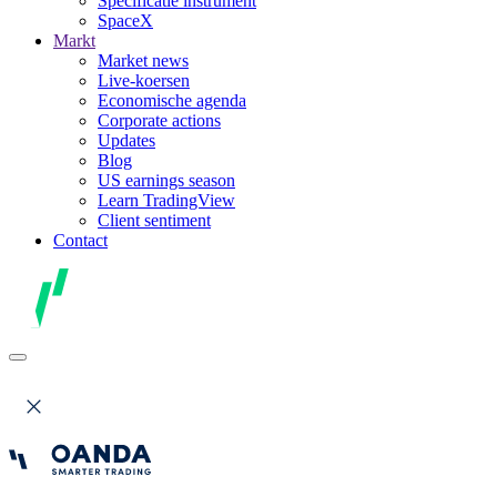
Specificatie instrument
SpaceX
Markt
Market news
Live-koersen
Economische agenda
Corporate actions
Updates
Blog
US earnings season
Learn TradingView
Client sentiment
Contact