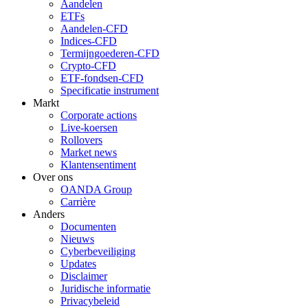
Aandelen
ETFs
Aandelen-CFD
Indices-CFD
Termijngoederen-CFD
Crypto-CFD
ETF-fondsen-CFD
Specificatie instrument
Markt
Corporate actions
Live-koersen
Rollovers
Market news
Klantensentiment
Over ons
OANDA Group
Carrière
Anders
Documenten
Nieuws
Cyberbeveiliging
Updates
Disclaimer
Juridische informatie
Privacybeleid