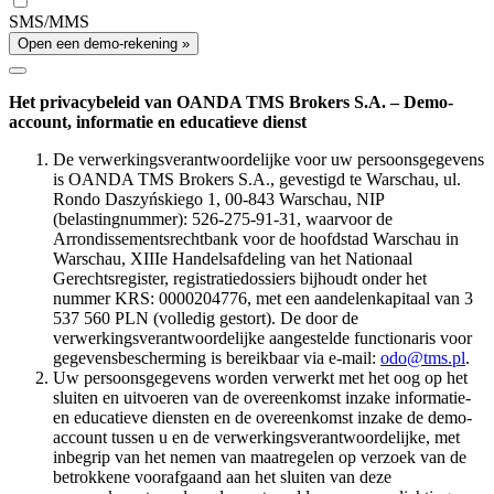
SMS/MMS
Open een demo-rekening »
Het privacybeleid van OANDA TMS Brokers S.A. – Demo-
account, informatie en educatieve dienst
De verwerkingsverantwoordelijke voor uw persoonsgegevens
is OANDA TMS Brokers S.A., gevestigd te Warschau, ul.
Rondo Daszyńskiego 1, 00-843 Warschau, NIP
(belastingnummer): 526-275-91-31, waarvoor de
Arrondissementsrechtbank voor de hoofdstad Warschau in
Warschau, XIIIe Handelsafdeling van het Nationaal
Gerechtsregister, registratiedossiers bijhoudt onder het
nummer KRS: 0000204776, met een aandelenkapitaal van 3
537 560 PLN (volledig gestort). De door de
verwerkingsverantwoordelijke aangestelde functionaris voor
gegevensbescherming is bereikbaar via e-mail:
odo@tms.pl
.
Uw persoonsgegevens worden verwerkt met het oog op het
sluiten en uitvoeren van de overeenkomst inzake informatie-
en educatieve diensten en de overeenkomst inzake de demo-
account tussen u en de verwerkingsverantwoordelijke, met
inbegrip van het nemen van maatregelen op verzoek van de
betrokkene voorafgaand aan het sluiten van deze