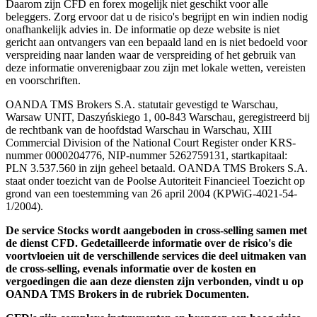
Daarom zijn CFD en forex mogelijk niet geschikt voor alle
beleggers. Zorg ervoor dat u de risico's begrijpt en win indien nodig
onafhankelijk advies in. De informatie op deze website is niet
gericht aan ontvangers van een bepaald land en is niet bedoeld voor
verspreiding naar landen waar de verspreiding of het gebruik van
deze informatie onverenigbaar zou zijn met lokale wetten, vereisten
en voorschriften.
OANDA TMS Brokers S.A. statutair gevestigd te Warschau,
Warsaw UNIT, Daszyńskiego 1, 00-843 Warschau, geregistreerd bij
de rechtbank van de hoofdstad Warschau in Warschau, XIII
Commercial Division of the National Court Register onder KRS-
nummer 0000204776, NIP-nummer 5262759131, startkapitaal:
PLN 3.537.560 in zijn geheel betaald. OANDA TMS Brokers S.A.
staat onder toezicht van de Poolse Autoriteit Financieel Toezicht op
grond van een toestemming van 26 april 2004 (KPWiG-4021-54-
1/2004).
De service Stocks wordt aangeboden in cross-selling samen met
de dienst CFD. Gedetailleerde informatie over de risico's die
voortvloeien uit de verschillende services die deel uitmaken van
de cross-selling, evenals informatie over de kosten en
vergoedingen die aan deze diensten zijn verbonden, vindt u op
OANDA TMS Brokers in de rubriek Documenten.