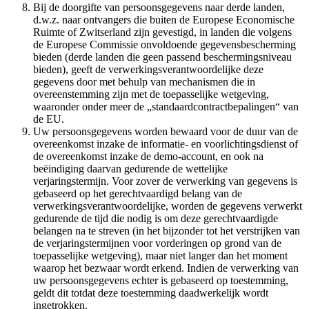
Bij de doorgifte van persoonsgegevens naar derde landen,
d.w.z. naar ontvangers die buiten de Europese Economische
Ruimte of Zwitserland zijn gevestigd, in landen die volgens
de Europese Commissie onvoldoende gegevensbescherming
bieden (derde landen die geen passend beschermingsniveau
bieden), geeft de verwerkingsverantwoordelijke deze
gegevens door met behulp van mechanismen die in
overeenstemming zijn met de toepasselijke wetgeving,
waaronder onder meer de „standaardcontractbepalingen“ van
de EU.
Uw persoonsgegevens worden bewaard voor de duur van de
overeenkomst inzake de informatie- en voorlichtingsdienst of
de overeenkomst inzake de demo-account, en ook na
beëindiging daarvan gedurende de wettelijke
verjaringstermijn. Voor zover de verwerking van gegevens is
gebaseerd op het gerechtvaardigd belang van de
verwerkingsverantwoordelijke, worden de gegevens verwerkt
gedurende de tijd die nodig is om deze gerechtvaardigde
belangen na te streven (in het bijzonder tot het verstrijken van
de verjaringstermijnen voor vorderingen op grond van de
toepasselijke wetgeving), maar niet langer dan het moment
waarop het bezwaar wordt erkend. Indien de verwerking van
uw persoonsgegevens echter is gebaseerd op toestemming,
geldt dit totdat deze toestemming daadwerkelijk wordt
ingetrokken.