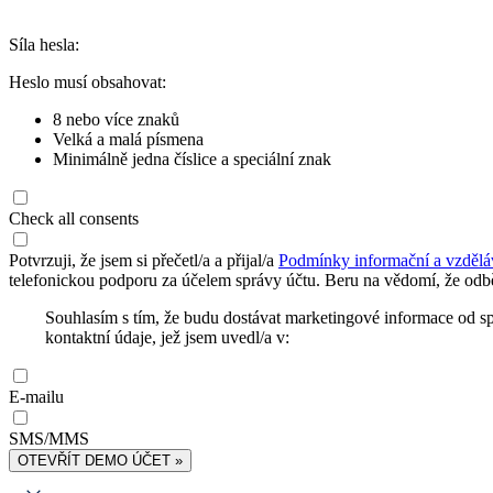
Síla hesla:
Heslo musí obsahovat:
8 nebo více znaků
Velká a malá písmena
Minimálně jedna číslice a speciální znak
Check all consents
Potvrzuji, že jsem si přečetl/a a přijal/a
Podmínky informační a vzdělá
telefonickou podporu za účelem správy účtu. Beru na vědomí, že odbě
Souhlasím s tím, že budu dostávat marketingové informace od s
kontaktní údaje, jež jsem uvedl/a v:
E-mailu
SMS/MMS
OTEVŘÍT DEMO ÚČET »