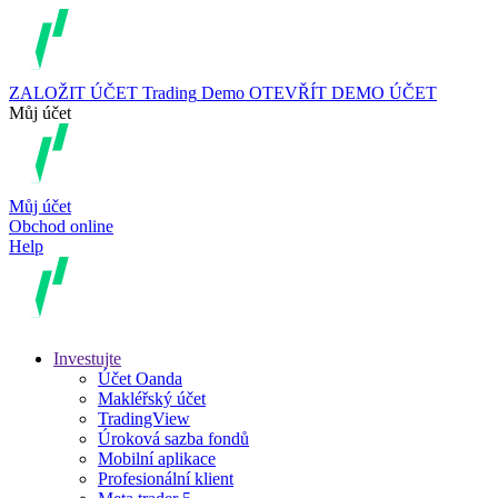
ZALOŽIT ÚČET
Trading
Demo
OTEVŘÍT DEMO ÚČET
Můj účet
Můj účet
Obchod online
Help
Investujte
Účet Oanda
Makléřský účet
TradingView
Úroková sazba fondů
Mobilní aplikace
Profesionální klient