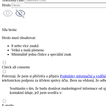
Telefonní číslo
Heslo
Síla hesla:
Heslo musí obsahovat:
8 nebo více znaků
Velká a malá písmena
Minimálně jedna číslice a speciální znak
Check all consents
Potvrzuji, že jsem si přečetl/a a přijal/a
Podmínky informační a vzdělá
telefonickou podporu za účelem správy účtu. Beru na vědomí, že odbě
Souhlasím s tím, že budu dostávat marketingové informace od s
kontaktní údaje, jež jsem uvedl/a v:
E-mailu