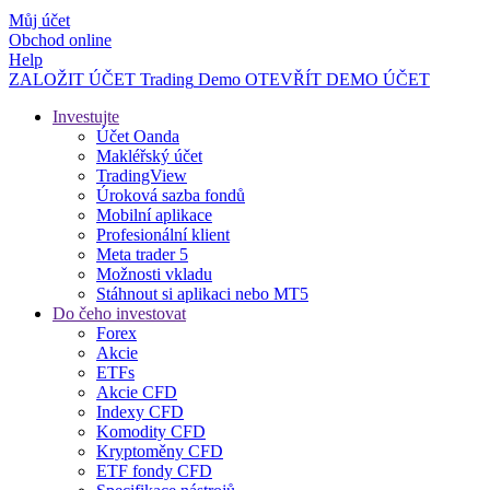
Můj účet
Obchod online
Help
ZALOŽIT ÚČET
Trading
Demo
OTEVŘÍT DEMO ÚČET
Investujte
Účet Oanda
Makléřský účet
TradingView
Úroková sazba fondů
Mobilní aplikace
Profesionální klient
Meta trader 5
Možnosti vkladu
Stáhnout si aplikaci nebo MT5
Do čeho investovat
Forex
Akcie
ETFs
Akcie CFD
Indexy CFD
Komodity CFD
Kryptoměny CFD
ETF fondy CFD