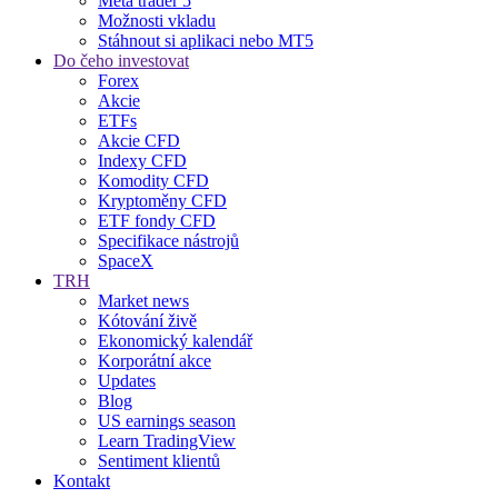
Meta trader 5
Možnosti vkladu
Stáhnout si aplikaci nebo MT5
Do čeho investovat
Forex
Akcie
ETFs
Akcie CFD
Indexy CFD
Komodity CFD
Kryptoměny CFD
ETF fondy CFD
Specifikace nástrojů
SpaceX
TRH
Market news
Kótování živě
Ekonomický kalendář
Korporátní akce
Updates
Blog
US earnings season
Learn TradingView
Sentiment klientů
Kontakt