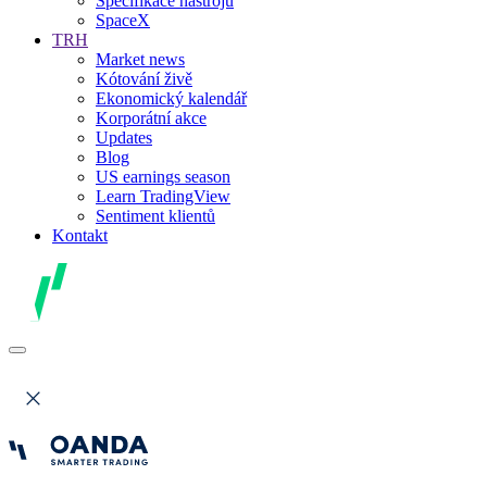
Specifikace nástrojů
SpaceX
TRH
Market news
Kótování živě
Ekonomický kalendář
Korporátní akce
Updates
Blog
US earnings season
Learn TradingView
Sentiment klientů
Kontakt