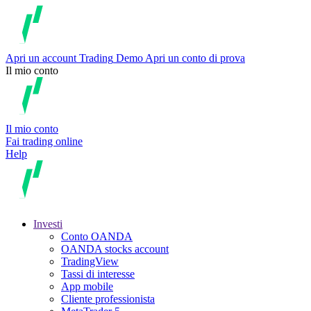
Apri un account
Trading
Demo
Apri un conto di prova
Il mio conto
Il mio conto
Fai trading online
Help
Investi
Conto OANDA
OANDA stocks account
TradingView
Tassi di interesse
App mobile
Cliente professionista