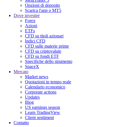
MetaTrader 5
Opzioni di deposito
Scarica l'app o MT5
Dove investire
Forex
Azioni
ETFs
CFD su titoli azionari
Indici CFD
CFD sulle materie prime
CFD su criptovalute
CFD su fondi ETF
Specifiche dello strumento
SpaceX
Mercato
Market news
Quotazioni in tempo reale
Calendario economico
Corporate actions
Updates
Blog
US earnings season
Learn TradingView
Client sentiment
Contatto