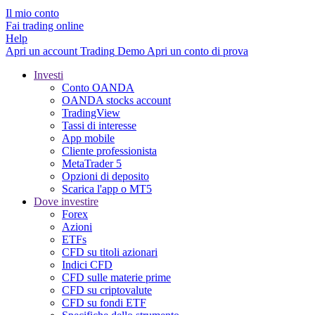
Il mio conto
Fai trading online
Help
Apri un account
Trading
Demo
Apri un conto di prova
Investi
Conto OANDA
OANDA stocks account
TradingView
Tassi di interesse
App mobile
Cliente professionista
MetaTrader 5
Opzioni di deposito
Scarica l'app o MT5
Dove investire
Forex
Azioni
ETFs
CFD su titoli azionari
Indici CFD
CFD sulle materie prime
CFD su criptovalute
CFD su fondi ETF