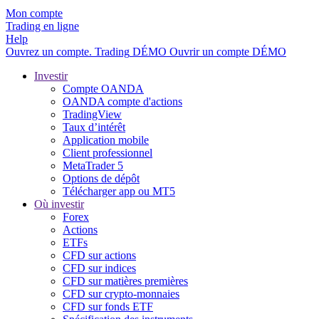
Mon compte
Trading en ligne
Help
Ouvrez un compte.
Trading
DÉMO
Ouvrir un compte DÉMO
Investir
Compte OANDA
OANDA compte d'actions
TradingView
Taux d’intérêt
Application mobile
Client professionnel
MetaTrader 5
Options de dépôt
Télécharger app ou MT5
Où investir
Forex
Actions
ETFs
CFD sur actions
CFD sur indices
CFD sur matières premières
CFD sur crypto-monnaies
CFD sur fonds ETF