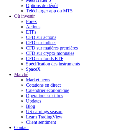
MetaTrader 5
Options de dépôt
Télécharger app ou MT5
Où investir
Forex
Actions
ETFs
CFD sur actions
CFD sur indices
CFD sur matières premières
CFD sur crypto-monnaies
CFD sur fonds ETF
Spécification des instruments
SpaceX
Marché
Market news
Cotations en direct
Calendrier économique
Opérations sur titres
Updates
Blog
US earnings season
Learn TradingView
Client sentiment
Contact