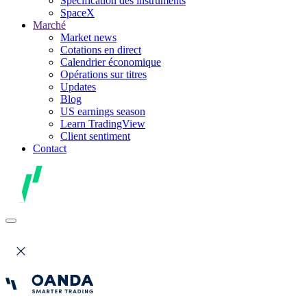
Spécification des instruments
SpaceX
Marché
Market news
Cotations en direct
Calendrier économique
Opérations sur titres
Updates
Blog
US earnings season
Learn TradingView
Client sentiment
Contact