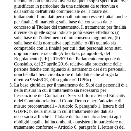
il contatto con te in casi diversi da quelli sopra specificati, ove
giustificato in particolare da una richiesta da te ricevuta e
dall'ambito dell'attività commerciale del Titolare del
trattamento. I tuoi dati personali potranno essere trattati anche
per finalità di marketing sulla base del consenso da te
concesso al Titolare del trattamento. Il trattamento per finalità
diverse da quelle sopra indicate potrà essere effettuato: (i)
sulla base dell’ottenimento di un consenso aggiuntivo, (ii)
sulla base della normativa applicabile, o (iii) quando sia
compatibile con la finalità per cui i dati personali sono stati
originariamente raccolti (Articolo 6, paragrafo 4, del
Regolamento (UE) 2016/679 del Parlamento europeo e del
Consiglio, del 27 aprile 2016, relativo alla protezione delle
persone fisiche con riguardo al trattamento dei dati personali,
nonché alla libera circolazione di tali dati e che abroga la
direttiva 95/46/CE, (di seguito: «GDPR»).
La base giuridica per il trattamento dei Suoi dati personali è: a.
nella misura in cui il trattamento sia necessario per
l’esecuzione del Contratto di Servizi Informativi ed Educativi
o del Contratto relativo al Conto Demo e per l’adozione di
misure precontrattuali – Articolo 6, paragrafo 1, lettera b del
GDPR; b. nella misura in cui il trattamento dei dati sia
necessario affinché il Titolare del trattamento adempia agli
obblighi legali a lui incombenti, consistenti in particolare nel
trattamento conforme – Articolo 6, paragrafo 1, lettera c) del