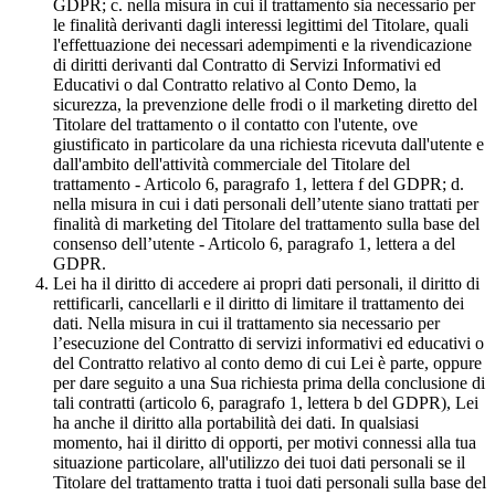
GDPR; c. nella misura in cui il trattamento sia necessario per
le finalità derivanti dagli interessi legittimi del Titolare, quali
l'effettuazione dei necessari adempimenti e la rivendicazione
di diritti derivanti dal Contratto di Servizi Informativi ed
Educativi o dal Contratto relativo al Conto Demo, la
sicurezza, la prevenzione delle frodi o il marketing diretto del
Titolare del trattamento o il contatto con l'utente, ove
giustificato in particolare da una richiesta ricevuta dall'utente e
dall'ambito dell'attività commerciale del Titolare del
trattamento - Articolo 6, paragrafo 1, lettera f del GDPR; d.
nella misura in cui i dati personali dell’utente siano trattati per
finalità di marketing del Titolare del trattamento sulla base del
consenso dell’utente - Articolo 6, paragrafo 1, lettera a del
GDPR.
Lei ha il diritto di accedere ai propri dati personali, il diritto di
rettificarli, cancellarli e il diritto di limitare il trattamento dei
dati. Nella misura in cui il trattamento sia necessario per
l’esecuzione del Contratto di servizi informativi ed educativi o
del Contratto relativo al conto demo di cui Lei è parte, oppure
per dare seguito a una Sua richiesta prima della conclusione di
tali contratti (articolo 6, paragrafo 1, lettera b del GDPR), Lei
ha anche il diritto alla portabilità dei dati. In qualsiasi
momento, hai il diritto di opporti, per motivi connessi alla tua
situazione particolare, all'utilizzo dei tuoi dati personali se il
Titolare del trattamento tratta i tuoi dati personali sulla base del