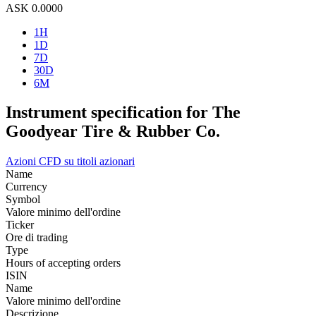
ASK
0.0000
1H
1D
7D
30D
6M
Instrument specification for The
Goodyear Tire & Rubber Co.
Azioni
CFD su titoli azionari
Name
Currency
Symbol
Valore minimo dell'ordine
Ticker
Ore di trading
Type
Hours of accepting orders
ISIN
Name
Valore minimo dell'ordine
Descrizione