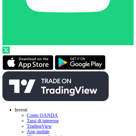
Investi
Conto OANDA
Tassi di interesse
TradingView
App mobile