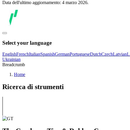
Data dell'ultimo aggiornamento: 4 marzo 2026.
Select your language
English
French
Italian
Spanish
German
Portuguese
Dutch
Czech
Latvian
L
Ukrainian
Breadcrumb
Home
Ricerca di strumenti