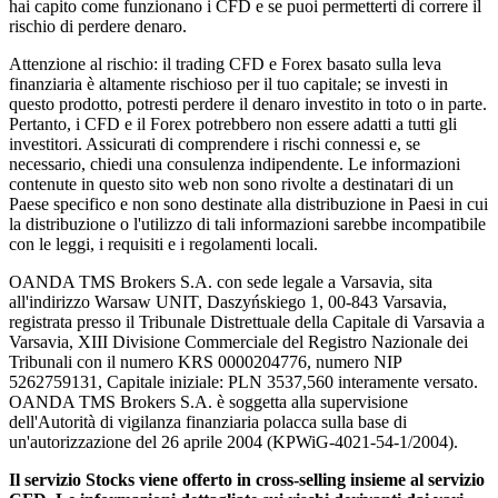
hai capito come funzionano i CFD e se puoi permetterti di correre il
rischio di perdere denaro.
Attenzione al rischio: il trading CFD e Forex basato sulla leva
finanziaria è altamente rischioso per il tuo capitale; se investi in
questo prodotto, potresti perdere il denaro investito in toto o in parte.
Pertanto, i CFD e il Forex potrebbero non essere adatti a tutti gli
investitori. Assicurati di comprendere i rischi connessi e, se
necessario, chiedi una consulenza indipendente. Le informazioni
contenute in questo sito web non sono rivolte a destinatari di un
Paese specifico e non sono destinate alla distribuzione in Paesi in cui
la distribuzione o l'utilizzo di tali informazioni sarebbe incompatibile
con le leggi, i requisiti e i regolamenti locali.
OANDA TMS Brokers S.A. con sede legale a Varsavia, sita
all'indirizzo Warsaw UNIT, Daszyńskiego 1, 00-843 Varsavia,
registrata presso il Tribunale Distrettuale della Capitale di Varsavia a
Varsavia, XIII Divisione Commerciale del Registro Nazionale dei
Tribunali con il numero KRS 0000204776, numero NIP
5262759131, Capitale iniziale: PLN 3537,560 interamente versato.
OANDA TMS Brokers S.A. è soggetta alla supervisione
dell'Autorità di vigilanza finanziaria polacca sulla base di
un'autorizzazione del 26 aprile 2004 (KPWiG-4021-54-1/2004).
Il servizio Stocks viene offerto in cross-selling insieme al servizio