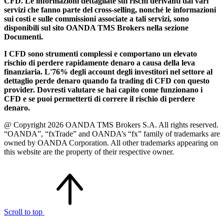
CFD. Le informazioni dettagliate sui rischi derivanti dai vari
servizi che fanno parte del cross-selling, nonché le informazioni
sui costi e sulle commissioni associate a tali servizi, sono
disponibili sul sito OANDA TMS Brokers nella sezione
Documenti.
I CFD sono strumenti complessi e comportano un elevato
rischio di perdere rapidamente denaro a causa della leva
finanziaria. L'76% degli account degli investitori nel settore al
dettaglio perde denaro quando fa trading di CFD con questo
provider. Dovresti valutare se hai capito come funzionano i
CFD e se puoi permetterti di correre il rischio di perdere
denaro.
@ Copyright 2026 OANDA TMS Brokers S.A. All rights reserved.
“OANDA”, “fxTrade” and OANDA’s “fx” family of trademarks are
owned by OANDA Corporation. All other trademarks appearing on
this website are the property of their respective owner.
Scroll to top