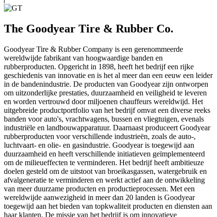
The Goodyear Tire & Rubber Co.
Goodyear Tire & Rubber Company is een gerenommeerde
wereldwijde fabrikant van hoogwaardige banden en
rubberproducten. Opgericht in 1898, heeft het bedrijf een rijke
geschiedenis van innovatie en is het al meer dan een eeuw een leider
in de bandenindustrie. De producten van Goodyear zijn ontworpen
om uitzonderlijke prestaties, duurzaamheid en veiligheid te leveren
en worden vertrouwd door miljoenen chauffeurs wereldwijd. Het
uitgebreide productportfolio van het bedrijf omvat een diverse reeks
banden voor auto's, vrachtwagens, bussen en vliegtuigen, evenals
industriële en landbouwapparatuur. Daarnaast produceert Goodyear
rubberproducten voor verschillende industrieën, zoals de auto-,
luchtvaart- en olie- en gasindustrie. Goodyear is toegewijd aan
duurzaamheid en heeft verschillende initiatieven geïmplementeerd
om de milieueffecten te verminderen. Het bedrijf heeft ambitieuze
doelen gesteld om de uitstoot van broeikasgassen, watergebruik en
afvalgeneratie te verminderen en werkt actief aan de ontwikkeling
van meer duurzame producten en productieprocessen. Met een
wereldwijde aanwezigheid in meer dan 20 landen is Goodyear
toegewijd aan het bieden van topkwaliteit producten en diensten aan
haar klanten. De missie van het bedrijf is om innovatieve