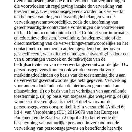
overeenkomsten, alsmede om te voldoen aan verplichtingen
die voortvloeien uit regelgeving inzake de verwerking van
toestemming. Uw persoonsgegevens worden ook verwerkt
ten behoeve van de gerechtvaardigde belangen van de
verwerkingsverantwoordelijke, zoals de uitoefening van
gerechtvaardigde contractuele vorderingen die voortvloeien
uit het Demo-accountcontract of het Contract voor informatie-
en educatieve diensten, beveiliging, fraudepreventie of de
direct marketing van de verwerkingsverantwoordelijke en het
contact met u opnemen in andere gevallen dan hierboven
gespecificeerd, waar dit met name gerechtvaardigd is door een
van u ontvangen verzoek en de reikwijdte van de
bedrijfsactiviteiten van de verwerkingsverantwoordelijke. Uw
persoonsgegevens kunnen ook worden verwerkt voor
marketingdoeleinden op basis van de toestemming die u aan
de verwerkingsverantwoordelijke hebt gegeven. Verwerking
voor andere doeleinden dan de hierboven genoemde kan
plaatsvinden: (i) op basis van het verkrijgen van aanvullende
toestemming, (ii) op basis van toepasselijke wetgeving, of (iii)
wanneer dit verenigbaar is met het doel waarvoor de
persoonsgegevens oorspronkelijk zijn verzameld (Artikel 6,
lid 4, van Verordening (EU) 2016/679 van het Europees
Parlement en de Raad van 27 april 2016 betreffende de
bescherming van natuurlijke personen in verband met de
verwerking van persoonsgegevens en betreffende het vrije