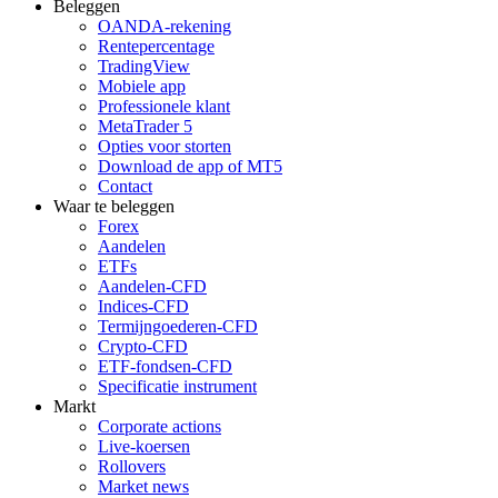
Beleggen
OANDA-rekening
Rentepercentage
TradingView
Mobiele app
Professionele klant
MetaTrader 5
Opties voor storten
Download de app of MT5
Contact
Waar te beleggen
Forex
Aandelen
ETFs
Aandelen-CFD
Indices-CFD
Termijngoederen-CFD
Crypto-CFD
ETF-fondsen-CFD
Specificatie instrument
Markt
Corporate actions
Live-koersen
Rollovers
Market news