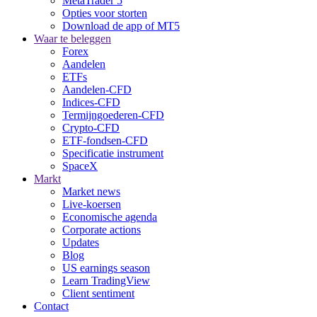
MetaTrader 5
Opties voor storten
Download de app of MT5
Waar te beleggen
Forex
Aandelen
ETFs
Aandelen-CFD
Indices-CFD
Termijngoederen-CFD
Crypto-CFD
ETF-fondsen-CFD
Specificatie instrument
SpaceX
Markt
Market news
Live-koersen
Economische agenda
Corporate actions
Updates
Blog
US earnings season
Learn TradingView
Client sentiment
Contact