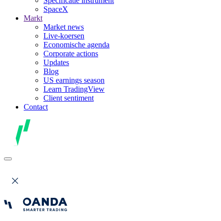
Specificatie instrument
SpaceX
Markt
Market news
Live-koersen
Economische agenda
Corporate actions
Updates
Blog
US earnings season
Learn TradingView
Client sentiment
Contact