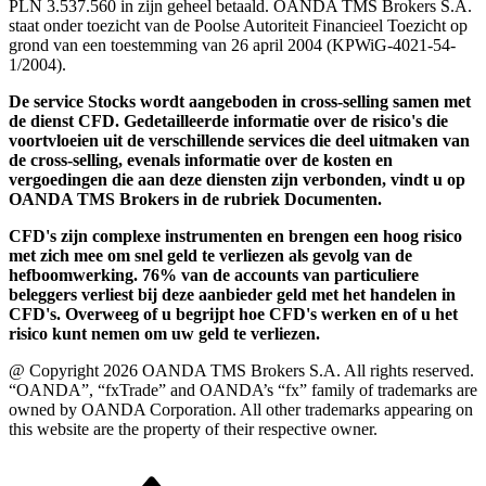
PLN 3.537.560 in zijn geheel betaald. OANDA TMS Brokers S.A.
staat onder toezicht van de Poolse Autoriteit Financieel Toezicht op
grond van een toestemming van 26 april 2004 (KPWiG-4021-54-
1/2004).
De service Stocks wordt aangeboden in cross-selling samen met
de dienst CFD. Gedetailleerde informatie over de risico's die
voortvloeien uit de verschillende services die deel uitmaken van
de cross-selling, evenals informatie over de kosten en
vergoedingen die aan deze diensten zijn verbonden, vindt u op
OANDA TMS Brokers in de rubriek Documenten.
CFD's zijn complexe instrumenten en brengen een hoog risico
met zich mee om snel geld te verliezen als gevolg van de
hefboomwerking. 76% van de accounts van particuliere
beleggers verliest bij deze aanbieder geld met het handelen in
CFD's. Overweeg of u begrijpt hoe CFD's werken en of u het
risico kunt nemen om uw geld te verliezen.
@ Copyright 2026 OANDA TMS Brokers S.A. All rights reserved.
“OANDA”, “fxTrade” and OANDA’s “fx” family of trademarks are
owned by OANDA Corporation. All other trademarks appearing on
this website are the property of their respective owner.