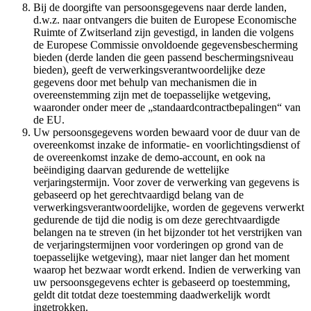
Bij de doorgifte van persoonsgegevens naar derde landen,
d.w.z. naar ontvangers die buiten de Europese Economische
Ruimte of Zwitserland zijn gevestigd, in landen die volgens
de Europese Commissie onvoldoende gegevensbescherming
bieden (derde landen die geen passend beschermingsniveau
bieden), geeft de verwerkingsverantwoordelijke deze
gegevens door met behulp van mechanismen die in
overeenstemming zijn met de toepasselijke wetgeving,
waaronder onder meer de „standaardcontractbepalingen“ van
de EU.
Uw persoonsgegevens worden bewaard voor de duur van de
overeenkomst inzake de informatie- en voorlichtingsdienst of
de overeenkomst inzake de demo-account, en ook na
beëindiging daarvan gedurende de wettelijke
verjaringstermijn. Voor zover de verwerking van gegevens is
gebaseerd op het gerechtvaardigd belang van de
verwerkingsverantwoordelijke, worden de gegevens verwerkt
gedurende de tijd die nodig is om deze gerechtvaardigde
belangen na te streven (in het bijzonder tot het verstrijken van
de verjaringstermijnen voor vorderingen op grond van de
toepasselijke wetgeving), maar niet langer dan het moment
waarop het bezwaar wordt erkend. Indien de verwerking van
uw persoonsgegevens echter is gebaseerd op toestemming,
geldt dit totdat deze toestemming daadwerkelijk wordt
ingetrokken.