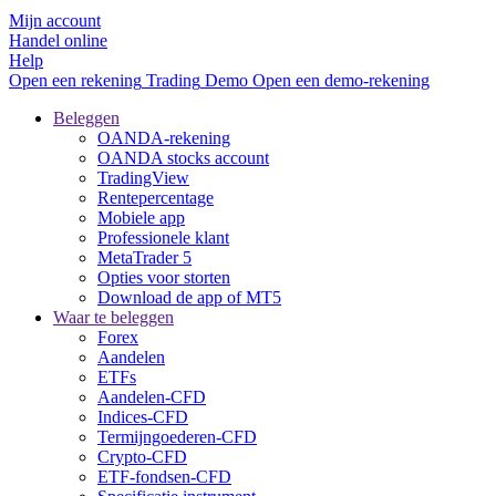
Mijn account
Handel online
Help
Open een rekening
Trading
Demo
Open een demo-rekening
Beleggen
OANDA-rekening
OANDA stocks account
TradingView
Rentepercentage
Mobiele app
Professionele klant
MetaTrader 5
Opties voor storten
Download de app of MT5
Waar te beleggen
Forex
Aandelen
ETFs
Aandelen-CFD
Indices-CFD
Termijngoederen-CFD
Crypto-CFD
ETF-fondsen-CFD