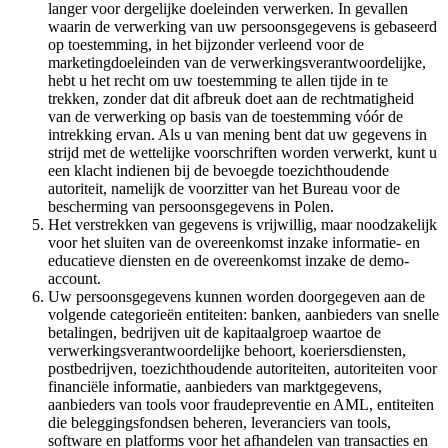
langer voor dergelijke doeleinden verwerken. In gevallen
waarin de verwerking van uw persoonsgegevens is gebaseerd
op toestemming, in het bijzonder verleend voor de
marketingdoeleinden van de verwerkingsverantwoordelijke,
hebt u het recht om uw toestemming te allen tijde in te
trekken, zonder dat dit afbreuk doet aan de rechtmatigheid
van de verwerking op basis van de toestemming vóór de
intrekking ervan. Als u van mening bent dat uw gegevens in
strijd met de wettelijke voorschriften worden verwerkt, kunt u
een klacht indienen bij de bevoegde toezichthoudende
autoriteit, namelijk de voorzitter van het Bureau voor de
bescherming van persoonsgegevens in Polen.
Het verstrekken van gegevens is vrijwillig, maar noodzakelijk
voor het sluiten van de overeenkomst inzake informatie- en
educatieve diensten en de overeenkomst inzake de demo-
account.
Uw persoonsgegevens kunnen worden doorgegeven aan de
volgende categorieën entiteiten: banken, aanbieders van snelle
betalingen, bedrijven uit de kapitaalgroep waartoe de
verwerkingsverantwoordelijke behoort, koeriersdiensten,
postbedrijven, toezichthoudende autoriteiten, autoriteiten voor
financiële informatie, aanbieders van marktgegevens,
aanbieders van tools voor fraudepreventie en AML, entiteiten
die beleggingsfondsen beheren, leveranciers van tools,
software en platforms voor het afhandelen van transacties en