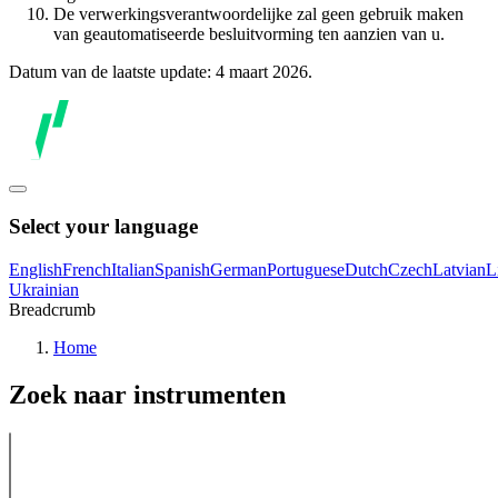
De verwerkingsverantwoordelijke zal geen gebruik maken
van geautomatiseerde besluitvorming ten aanzien van u.
Datum van de laatste update: 4 maart 2026.
Select your language
English
French
Italian
Spanish
German
Portuguese
Dutch
Czech
Latvian
L
Ukrainian
Breadcrumb
Home
Zoek naar instrumenten