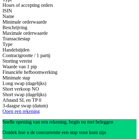
Hours of accepting orders
ISIN
Name
Minimale orderwaarde
Beschrijving
Maximale orderwaarde
Transactiestap
Type
Handelstijden
Contractgrootte / 1 partij
Storting vereist
Waarde van 1 pip
Financiële hefboomwerking
Minimale stap
Long swap (dagelijks)
Short verkoop
NO
Short swap (dagelijks)
Afstand SL en TP
0
3-daagse swap (datum)
Open een rekening
Snelle opening van een rekening, begin nu met beleggen
Ontdek hoe u de concurrentie een stap voor kunt zijn