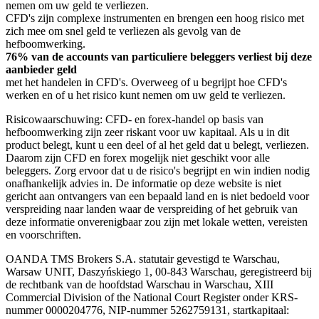
nemen om uw geld te verliezen.
CFD's zijn complexe instrumenten en brengen een hoog risico met
zich mee om snel geld te verliezen als gevolg van de
hefboomwerking.
76% van de accounts van particuliere beleggers verliest bij deze
aanbieder geld
met het handelen in CFD's. Overweeg of u begrijpt hoe CFD's
werken en of u het risico kunt nemen om uw geld te verliezen.
Risicowaarschuwing: CFD- en forex-handel op basis van
hefboomwerking zijn zeer riskant voor uw kapitaal. Als u in dit
product belegt, kunt u een deel of al het geld dat u belegt, verliezen.
Daarom zijn CFD en forex mogelijk niet geschikt voor alle
beleggers. Zorg ervoor dat u de risico's begrijpt en win indien nodig
onafhankelijk advies in. De informatie op deze website is niet
gericht aan ontvangers van een bepaald land en is niet bedoeld voor
verspreiding naar landen waar de verspreiding of het gebruik van
deze informatie onverenigbaar zou zijn met lokale wetten, vereisten
en voorschriften.
OANDA TMS Brokers S.A. statutair gevestigd te Warschau,
Warsaw UNIT, Daszyńskiego 1, 00-843 Warschau, geregistreerd bij
de rechtbank van de hoofdstad Warschau in Warschau, XIII
Commercial Division of the National Court Register onder KRS-
nummer 0000204776, NIP-nummer 5262759131, startkapitaal: