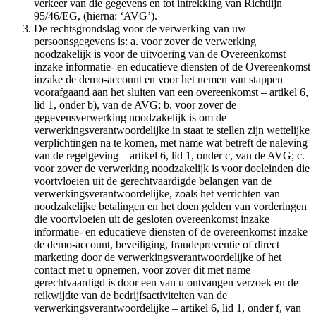
verkeer van die gegevens en tot intrekking van Richtlijn
95/46/EG, (hierna: ‘AVG’).
De rechtsgrondslag voor de verwerking van uw
persoonsgegevens is: a. voor zover de verwerking
noodzakelijk is voor de uitvoering van de Overeenkomst
inzake informatie- en educatieve diensten of de Overeenkomst
inzake de demo-account en voor het nemen van stappen
voorafgaand aan het sluiten van een overeenkomst – artikel 6,
lid 1, onder b), van de AVG; b. voor zover de
gegevensverwerking noodzakelijk is om de
verwerkingsverantwoordelijke in staat te stellen zijn wettelijke
verplichtingen na te komen, met name wat betreft de naleving
van de regelgeving – artikel 6, lid 1, onder c, van de AVG; c.
voor zover de verwerking noodzakelijk is voor doeleinden die
voortvloeien uit de gerechtvaardigde belangen van de
verwerkingsverantwoordelijke, zoals het verrichten van
noodzakelijke betalingen en het doen gelden van vorderingen
die voortvloeien uit de gesloten overeenkomst inzake
informatie- en educatieve diensten of de overeenkomst inzake
de demo-account, beveiliging, fraudepreventie of direct
marketing door de verwerkingsverantwoordelijke of het
contact met u opnemen, voor zover dit met name
gerechtvaardigd is door een van u ontvangen verzoek en de
reikwijdte van de bedrijfsactiviteiten van de
verwerkingsverantwoordelijke – artikel 6, lid 1, onder f, van