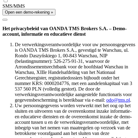
SMS/MMS
Open een demo-rekening »
Het privacybeleid van OANDA TMS Brokers S.A. – Demo-
account, informatie en educatieve dienst
De verwerkingsverantwoordelijke voor uw persoonsgegevens
is OANDA TMS Brokers S.A., gevestigd te Warschau, ul.
Rondo Daszyńskiego 1, 00-843 Warschau, NIP
(belastingnummer): 526-275-91-31, waarvoor de
Arrondissementsrechtbank voor de hoofdstad Warschau in
Warschau, XIIIe Handelsafdeling van het Nationaal
Gerechtsregister, registratiedossiers bijhoudt onder het
nummer KRS: 0000204776, met een aandelenkapitaal van 3
537 560 PLN (volledig gestort). De door de
verwerkingsverantwoordelijke aangestelde functionaris voor
gegevensbescherming is bereikbaar via e-mail:
odo@tms.pl
.
Uw persoonsgegevens worden verwerkt met het oog op het
sluiten en uitvoeren van de overeenkomst inzake informatie-
en educatieve diensten en de overeenkomst inzake de demo-
account tussen u en de verwerkingsverantwoordelijke, met
inbegrip van het nemen van maatregelen op verzoek van de
betrokkene voorafgaand aan het sluiten van deze