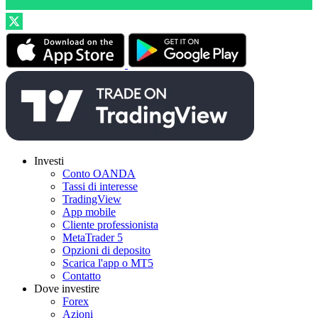
Investi
Conto OANDA
Tassi di interesse
TradingView
App mobile
Cliente professionista
MetaTrader 5
Opzioni di deposito
Scarica l'app o MT5
Contatto
Dove investire
Forex
Azioni