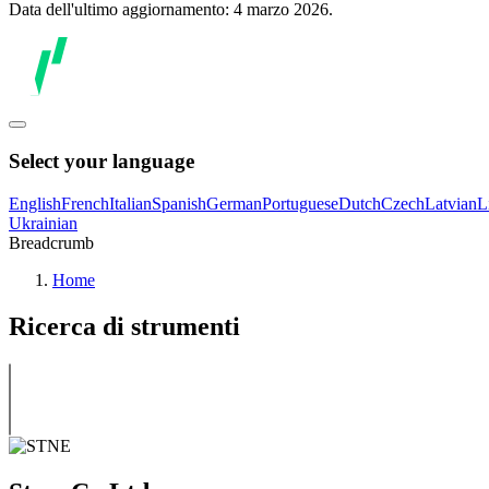
Data dell'ultimo aggiornamento: 4 marzo 2026.
Select your language
English
French
Italian
Spanish
German
Portuguese
Dutch
Czech
Latvian
L
Ukrainian
Breadcrumb
Home
Ricerca di strumenti