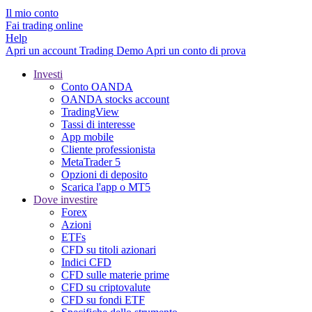
Il mio conto
Fai trading online
Help
Apri un account
Trading
Demo
Apri un conto di prova
Investi
Conto OANDA
OANDA stocks account
TradingView
Tassi di interesse
App mobile
Cliente professionista
MetaTrader 5
Opzioni di deposito
Scarica l'app o MT5
Dove investire
Forex
Azioni
ETFs
CFD su titoli azionari
Indici CFD
CFD sulle materie prime
CFD su criptovalute
CFD su fondi ETF