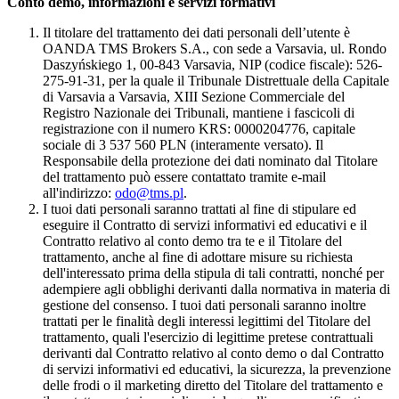
Conto demo, informazioni e servizi formativi
Il titolare del trattamento dei dati personali dell’utente è
OANDA TMS Brokers S.A., con sede a Varsavia, ul. Rondo
Daszyńskiego 1, 00-843 Varsavia, NIP (codice fiscale): 526-
275-91-31, per la quale il Tribunale Distrettuale della Capitale
di Varsavia a Varsavia, XIII Sezione Commerciale del
Registro Nazionale dei Tribunali, mantiene i fascicoli di
registrazione con il numero KRS: 0000204776, capitale
sociale di 3 537 560 PLN (interamente versato). Il
Responsabile della protezione dei dati nominato dal Titolare
del trattamento può essere contattato tramite e-mail
all'indirizzo:
odo@tms.pl
.
I tuoi dati personali saranno trattati al fine di stipulare ed
eseguire il Contratto di servizi informativi ed educativi e il
Contratto relativo al conto demo tra te e il Titolare del
trattamento, anche al fine di adottare misure su richiesta
dell'interessato prima della stipula di tali contratti, nonché per
adempiere agli obblighi derivanti dalla normativa in materia di
gestione del consenso. I tuoi dati personali saranno inoltre
trattati per le finalità degli interessi legittimi del Titolare del
trattamento, quali l'esercizio di legittime pretese contrattuali
derivanti dal Contratto relativo al conto demo o dal Contratto
di servizi informativi ed educativi, la sicurezza, la prevenzione
delle frodi o il marketing diretto del Titolare del trattamento e