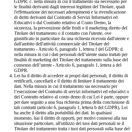
GDPR; c. nella misura in cui il trattamento sia necessario per
le finalità derivanti dagli interessi legittimi del Titolare, quali
l'effettuazione dei necessari adempimenti e la rivendicazione
di diritti derivanti dal Contratto di Servizi Informativi ed
Educativi o dal Contratto relativo al Conto Demo, la
sicurezza, la prevenzione delle frodi o il marketing diretto del
Titolare del trattamento o il contatto con l'utente, ove
giustificato in particolare da una richiesta ricevuta dall'utente e
dall'ambito dell'attività commerciale del Titolare del
trattamento - Articolo 6, paragrafo 1, lettera f del GDPR; d.
nella misura in cui i dati personali dell’utente siano trattati per
finalità di marketing del Titolare del trattamento sulla base del
consenso dell’utente - Articolo 6, paragrafo 1, lettera a del
GDPR.
Lei ha il diritto di accedere ai propri dati personali, il diritto di
rettificarli, cancellarli e il diritto di limitare il trattamento dei
dati. Nella misura in cui il trattamento sia necessario per
l’esecuzione del Contratto di servizi informativi ed educativi o
del Contratto relativo al conto demo di cui Lei è parte, oppure
per dare seguito a una Sua richiesta prima della conclusione di
tali contratti (articolo 6, paragrafo 1, lettera b del GDPR), Lei
ha anche il diritto alla portabilità dei dati. In qualsiasi
momento, hai il diritto di opporti, per motivi connessi alla tua
situazione particolare, all'utilizzo dei tuoi dati personali se il
Titolare del trattamento tratta i tuoi dati personali sulla base del