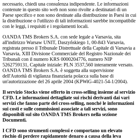
necessario, chiedi una consulenza indipendente. Le informazioni
contenute in questo sito web non sono rivolte a destinatari di un
Paese specifico e non sono destinate alla distribuzione in Paesi in cui
la distribuzione o l'utilizzo di tali informazioni sarebbe incompatibile
con le leggi, i requisiti e i regolamenti locali.
OANDA TMS Brokers S.A. con sede legale a Varsavia, sita
all'indirizzo Warsaw UNIT, Daszyńskiego 1, 00-843 Varsavia,
registrata presso il Tribunale Distrettuale della Capitale di Varsavia a
Varsavia, XIII Divisione Commerciale del Registro Nazionale dei
Tribunali con il numero KRS 0000204776, numero NIP
5262759131, Capitale iniziale: PLN 3537,560 interamente versato.
OANDA TMS Brokers S.A. è soggetta alla supervisione
dell'Autorità di vigilanza finanziaria polacca sulla base di
un'autorizzazione del 26 aprile 2004 (KPWiG-4021-54-1/2004).
Il servizio Stocks viene offerto in cross-selling insieme al servizio
CFD. Le informazioni dettagliate sui rischi derivanti dai vari
servizi che fanno parte del cross-selling, nonché le informazioni
sui costi e sulle commissioni associate a tali servizi, sono
disponibili sul sito OANDA TMS Brokers nella sezione
Documenti.
I CFD sono strumenti complessi e comportano un elevato
rischio di perdere rapidamente denaro a causa della leva