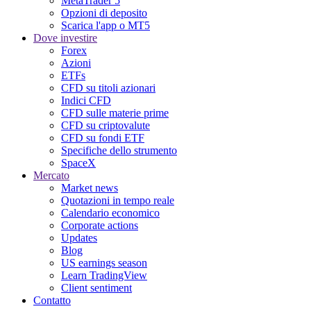
MetaTrader 5
Opzioni di deposito
Scarica l'app o MT5
Dove investire
Forex
Azioni
ETFs
CFD su titoli azionari
Indici CFD
CFD sulle materie prime
CFD su criptovalute
CFD su fondi ETF
Specifiche dello strumento
SpaceX
Mercato
Market news
Quotazioni in tempo reale
Calendario economico
Corporate actions
Updates
Blog
US earnings season
Learn TradingView
Client sentiment
Contatto