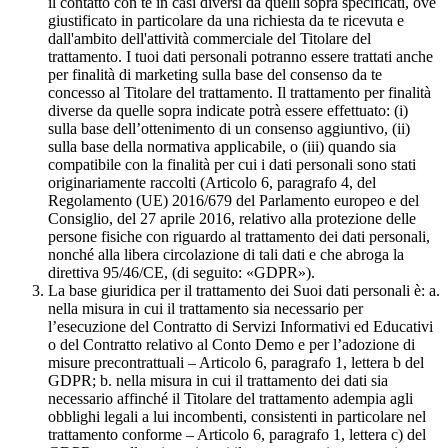
il contatto con te in casi diversi da quelli sopra specificati, ove
giustificato in particolare da una richiesta da te ricevuta e
dall'ambito dell'attività commerciale del Titolare del
trattamento. I tuoi dati personali potranno essere trattati anche
per finalità di marketing sulla base del consenso da te
concesso al Titolare del trattamento. Il trattamento per finalità
diverse da quelle sopra indicate potrà essere effettuato: (i)
sulla base dell’ottenimento di un consenso aggiuntivo, (ii)
sulla base della normativa applicabile, o (iii) quando sia
compatibile con la finalità per cui i dati personali sono stati
originariamente raccolti (Articolo 6, paragrafo 4, del
Regolamento (UE) 2016/679 del Parlamento europeo e del
Consiglio, del 27 aprile 2016, relativo alla protezione delle
persone fisiche con riguardo al trattamento dei dati personali,
nonché alla libera circolazione di tali dati e che abroga la
direttiva 95/46/CE, (di seguito: «GDPR»).
La base giuridica per il trattamento dei Suoi dati personali è: a.
nella misura in cui il trattamento sia necessario per
l’esecuzione del Contratto di Servizi Informativi ed Educativi
o del Contratto relativo al Conto Demo e per l’adozione di
misure precontrattuali – Articolo 6, paragrafo 1, lettera b del
GDPR; b. nella misura in cui il trattamento dei dati sia
necessario affinché il Titolare del trattamento adempia agli
obblighi legali a lui incombenti, consistenti in particolare nel
trattamento conforme – Articolo 6, paragrafo 1, lettera c) del