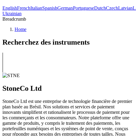
English
French
Italian
Spanish
German
Portuguese
Dutch
Czech
Latvian
L
Ukrainian
Breadcrumb
Home
Recherchez des instruments
StoneCo Ltd
StoneCo Ltd est une entreprise de technologie financière de premier
plan basée au Brésil. Nos solutions et services de paiement
innovants simplifient et rationalisent le processus de paiement pour
les commerçants et les consommateurs. Notre plateforme offre une
gamme de produits, y compris le traitement des paiements, les
portefeuilles numériques et les systèmes de point de vente, conçus
pour répondre aux besoins des entreprises de toutes tailles. Nous