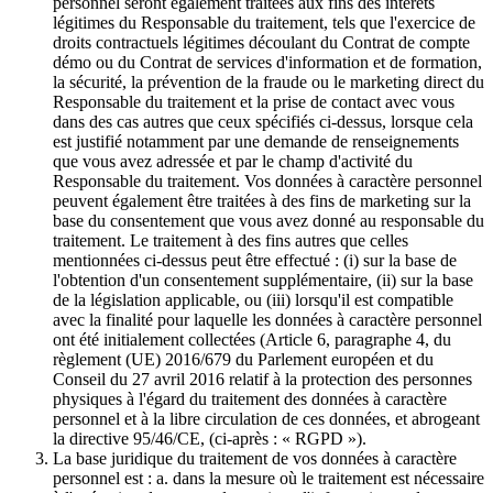
personnel seront également traitées aux fins des intérêts
légitimes du Responsable du traitement, tels que l'exercice de
droits contractuels légitimes découlant du Contrat de compte
démo ou du Contrat de services d'information et de formation,
la sécurité, la prévention de la fraude ou le marketing direct du
Responsable du traitement et la prise de contact avec vous
dans des cas autres que ceux spécifiés ci-dessus, lorsque cela
est justifié notamment par une demande de renseignements
que vous avez adressée et par le champ d'activité du
Responsable du traitement. Vos données à caractère personnel
peuvent également être traitées à des fins de marketing sur la
base du consentement que vous avez donné au responsable du
traitement. Le traitement à des fins autres que celles
mentionnées ci-dessus peut être effectué : (i) sur la base de
l'obtention d'un consentement supplémentaire, (ii) sur la base
de la législation applicable, ou (iii) lorsqu'il est compatible
avec la finalité pour laquelle les données à caractère personnel
ont été initialement collectées (Article 6, paragraphe 4, du
règlement (UE) 2016/679 du Parlement européen et du
Conseil du 27 avril 2016 relatif à la protection des personnes
physiques à l'égard du traitement des données à caractère
personnel et à la libre circulation de ces données, et abrogeant
la directive 95/46/CE, (ci-après : « RGPD »).
La base juridique du traitement de vos données à caractère
personnel est : a. dans la mesure où le traitement est nécessaire