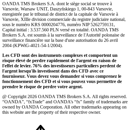
OANDA TMS Brokers S.A. dont le siège social se trouve à
Varsovie, Warsaw UNIT, Daszyńskiego 1, 00-843 Varsovie,
enregistrée par le tribunal de district de la capitale de Varsovie à
Varsovie, XIIIe division commerciale du registre judiciaire national,
sous le numéro KRS 0000204776, numéro NIP 5262759131,
Capital initial : 3.537.560 PLN versé en totalité. OANDA TMS
Brokers S.A. est soumis à la surveillance de l'Autorité polonaise de
surveillance financière sur la base d'une autorisation du 26 avril
2004 (KPWiG-4021-54-1/2004).
Les CFD sont des instruments complexes et comportent un
risque élevé de perdre rapidement de l'argent en raison de
l'effet de levier. 76% des investisseurs particuliers perdent de
l'argent lorsqu'ils investissent dans des CFD avec ce
fournisseur. Vous devez vous demander si vous comprenez le
fonctionnement des CFD et si vous pouvez vous permettre de
prendre le risque de perdre votre argent.
@ Copyright 2026 OANDA TMS Brokers S.A. All rights reserved.
“OANDA”, “fxTrade” and OANDA’s “fx” family of trademarks are
owned by OANDA Corporation. All other trademarks appearing on
this website are the property of their respective owner.