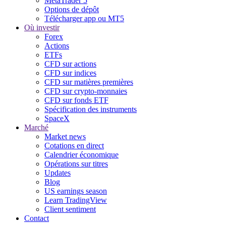
MetaTrader 5
Options de dépôt
Télécharger app ou MT5
Où investir
Forex
Actions
ETFs
CFD sur actions
CFD sur indices
CFD sur matières premières
CFD sur crypto-monnaies
CFD sur fonds ETF
Spécification des instruments
SpaceX
Marché
Market news
Cotations en direct
Calendrier économique
Opérations sur titres
Updates
Blog
US earnings season
Learn TradingView
Client sentiment
Contact