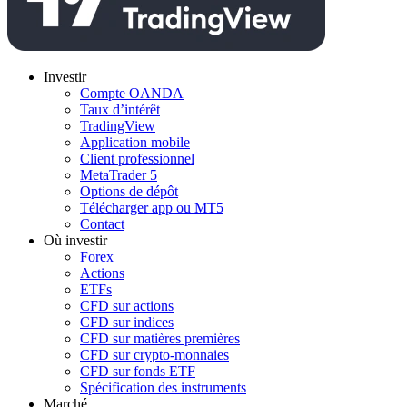
Investir
Compte OANDA
Taux d’intérêt
TradingView
Application mobile
Client professionnel
MetaTrader 5
Options de dépôt
Télécharger app ou MT5
Contact
Où investir
Forex
Actions
ETFs
CFD sur actions
CFD sur indices
CFD sur matières premières
CFD sur crypto-monnaies
CFD sur fonds ETF
Spécification des instruments
Marché