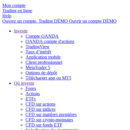
Mon compte
Trading en ligne
Help
Ouvrez un compte.
Trading
DÉMO
Ouvrir un compte DÉMO
Investir
Compte OANDA
OANDA compte d'actions
TradingView
Taux d’intérêt
Application mobile
Client professionnel
MetaTrader 5
Options de dépôt
Télécharger app ou MT5
Où investir
Forex
Actions
ETFs
CFD sur actions
CFD sur indices
CFD sur matières premières
CFD sur crypto-monnaies
CFD sur fonds ETF