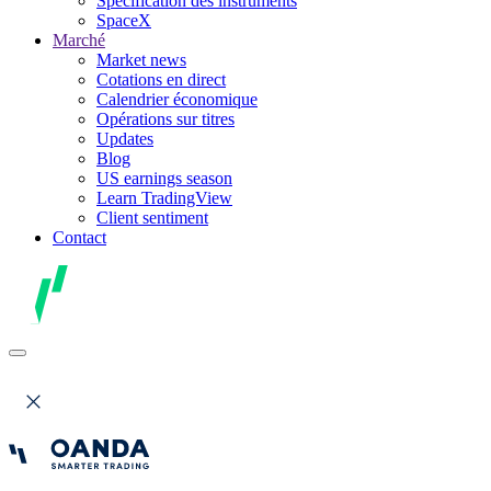
Spécification des instruments
SpaceX
Marché
Market news
Cotations en direct
Calendrier économique
Opérations sur titres
Updates
Blog
US earnings season
Learn TradingView
Client sentiment
Contact