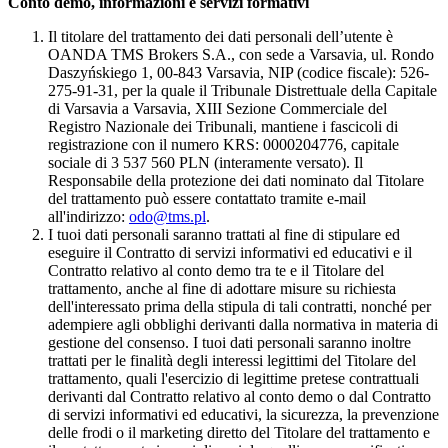
Conto demo, informazioni e servizi formativi
Il titolare del trattamento dei dati personali dell’utente è
OANDA TMS Brokers S.A., con sede a Varsavia, ul. Rondo
Daszyńskiego 1, 00-843 Varsavia, NIP (codice fiscale): 526-
275-91-31, per la quale il Tribunale Distrettuale della Capitale
di Varsavia a Varsavia, XIII Sezione Commerciale del
Registro Nazionale dei Tribunali, mantiene i fascicoli di
registrazione con il numero KRS: 0000204776, capitale
sociale di 3 537 560 PLN (interamente versato). Il
Responsabile della protezione dei dati nominato dal Titolare
del trattamento può essere contattato tramite e-mail
all'indirizzo:
odo@tms.pl
.
I tuoi dati personali saranno trattati al fine di stipulare ed
eseguire il Contratto di servizi informativi ed educativi e il
Contratto relativo al conto demo tra te e il Titolare del
trattamento, anche al fine di adottare misure su richiesta
dell'interessato prima della stipula di tali contratti, nonché per
adempiere agli obblighi derivanti dalla normativa in materia di
gestione del consenso. I tuoi dati personali saranno inoltre
trattati per le finalità degli interessi legittimi del Titolare del
trattamento, quali l'esercizio di legittime pretese contrattuali
derivanti dal Contratto relativo al conto demo o dal Contratto
di servizi informativi ed educativi, la sicurezza, la prevenzione
delle frodi o il marketing diretto del Titolare del trattamento e