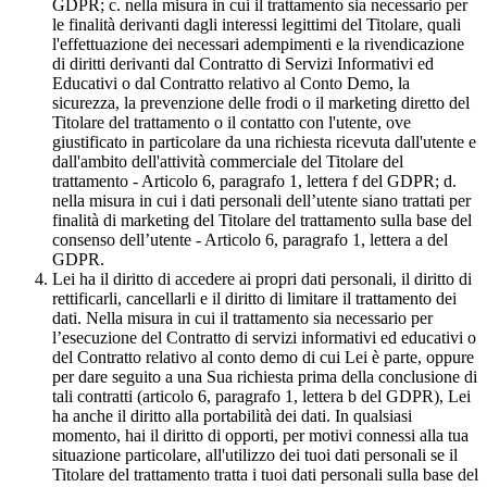
GDPR; c. nella misura in cui il trattamento sia necessario per
le finalità derivanti dagli interessi legittimi del Titolare, quali
l'effettuazione dei necessari adempimenti e la rivendicazione
di diritti derivanti dal Contratto di Servizi Informativi ed
Educativi o dal Contratto relativo al Conto Demo, la
sicurezza, la prevenzione delle frodi o il marketing diretto del
Titolare del trattamento o il contatto con l'utente, ove
giustificato in particolare da una richiesta ricevuta dall'utente e
dall'ambito dell'attività commerciale del Titolare del
trattamento - Articolo 6, paragrafo 1, lettera f del GDPR; d.
nella misura in cui i dati personali dell’utente siano trattati per
finalità di marketing del Titolare del trattamento sulla base del
consenso dell’utente - Articolo 6, paragrafo 1, lettera a del
GDPR.
Lei ha il diritto di accedere ai propri dati personali, il diritto di
rettificarli, cancellarli e il diritto di limitare il trattamento dei
dati. Nella misura in cui il trattamento sia necessario per
l’esecuzione del Contratto di servizi informativi ed educativi o
del Contratto relativo al conto demo di cui Lei è parte, oppure
per dare seguito a una Sua richiesta prima della conclusione di
tali contratti (articolo 6, paragrafo 1, lettera b del GDPR), Lei
ha anche il diritto alla portabilità dei dati. In qualsiasi
momento, hai il diritto di opporti, per motivi connessi alla tua
situazione particolare, all'utilizzo dei tuoi dati personali se il
Titolare del trattamento tratta i tuoi dati personali sulla base del