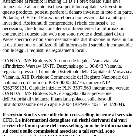
Attenzione al rischio: il trading CFD e Forex basato sulla leva
finanziaria è altamente rischioso per il tuo capitale; se investi in
questo prodotto, potresti perdere il denaro investito in toto o in parte.
Pertanto, i CFD e il Forex potrebbero non essere adatti a tutti gli
investitori. Assicurati di comprendere i rischi connessi e, se
necessario, chiedi una consulenza indipendente. Le informazioni
contenute in questo sito web non sono rivolte a destinatari di un
Paese specifico e non sono destinate alla distribuzione in Paesi in cui
la distribuzione o l'utilizzo di tali informazioni sarebbe incompatibile
con le leggi, i requisiti e i regolamenti locali.
OANDA TMS Brokers S.A. con sede legale a Varsavia, sita
all'indirizzo Warsaw UNIT, Daszyńskiego 1, 00-843 Varsavia,
registrata presso il Tribunale Distrettuale della Capitale di Varsavia a
Varsavia, XIII Divisione Commerciale del Registro Nazionale dei
Tribunali con il numero KRS 0000204776, numero NIP
5262759131, Capitale iniziale: PLN 3537,560 interamente versato.
OANDA TMS Brokers S.A. è soggetta alla supervisione
dell'Autorità di vigilanza finanziaria polacca sulla base di
un'autorizzazione del 26 aprile 2004 (KPWiG-4021-54-1/2004).
Il servizio Stocks viene offerto in cross-selling insieme al servizio
CFD. Le informazioni dettagliate sui rischi derivanti dai vari
servizi che fanno parte del cross-selling, nonché le informazioni
sui costi e sulle commissioni associate a tali servizi, sono