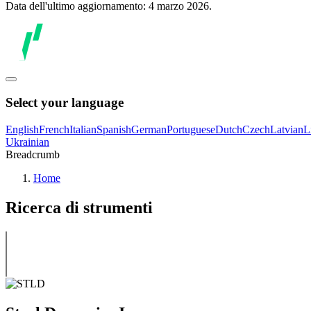
Data dell'ultimo aggiornamento: 4 marzo 2026.
Select your language
English
French
Italian
Spanish
German
Portuguese
Dutch
Czech
Latvian
L
Ukrainian
Breadcrumb
Home
Ricerca di strumenti