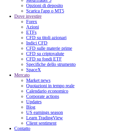
MetaTrader 5
Opzioni di deposito
Scarica l'app o MT5
Dove investire
Forex
Azioni
ETFs
CFD su titoli azionari
Indici CFD
CFD sulle materie prime
CFD su criptovalute
CFD su fondi ETF
Specifiche dello strumento
SpaceX
Mercato
Market news
Quotazioni in tempo reale
Calendario economico
Corporate actions
Updates
Blog
US earnings season
Learn TradingView
Client sentiment
Contatto