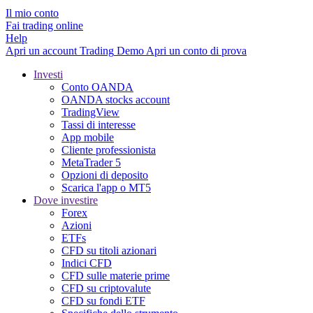
Il mio conto
Fai trading online
Help
Apri un account
Trading
Demo
Apri un conto di prova
Investi
Conto OANDA
OANDA stocks account
TradingView
Tassi di interesse
App mobile
Cliente professionista
MetaTrader 5
Opzioni di deposito
Scarica l'app o MT5
Dove investire
Forex
Azioni
ETFs
CFD su titoli azionari
Indici CFD
CFD sulle materie prime
CFD su criptovalute
CFD su fondi ETF