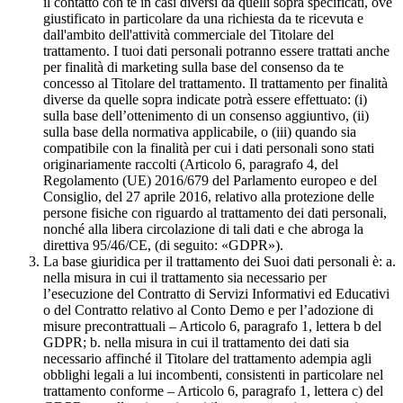
il contatto con te in casi diversi da quelli sopra specificati, ove
giustificato in particolare da una richiesta da te ricevuta e
dall'ambito dell'attività commerciale del Titolare del
trattamento. I tuoi dati personali potranno essere trattati anche
per finalità di marketing sulla base del consenso da te
concesso al Titolare del trattamento. Il trattamento per finalità
diverse da quelle sopra indicate potrà essere effettuato: (i)
sulla base dell’ottenimento di un consenso aggiuntivo, (ii)
sulla base della normativa applicabile, o (iii) quando sia
compatibile con la finalità per cui i dati personali sono stati
originariamente raccolti (Articolo 6, paragrafo 4, del
Regolamento (UE) 2016/679 del Parlamento europeo e del
Consiglio, del 27 aprile 2016, relativo alla protezione delle
persone fisiche con riguardo al trattamento dei dati personali,
nonché alla libera circolazione di tali dati e che abroga la
direttiva 95/46/CE, (di seguito: «GDPR»).
La base giuridica per il trattamento dei Suoi dati personali è: a.
nella misura in cui il trattamento sia necessario per
l’esecuzione del Contratto di Servizi Informativi ed Educativi
o del Contratto relativo al Conto Demo e per l’adozione di
misure precontrattuali – Articolo 6, paragrafo 1, lettera b del
GDPR; b. nella misura in cui il trattamento dei dati sia
necessario affinché il Titolare del trattamento adempia agli
obblighi legali a lui incombenti, consistenti in particolare nel
trattamento conforme – Articolo 6, paragrafo 1, lettera c) del