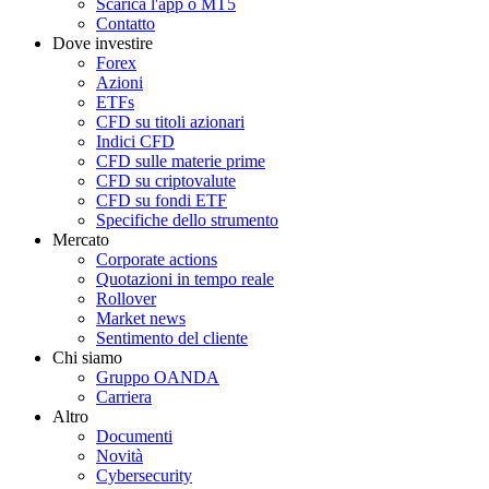
Scarica l'app o MT5
Contatto
Dove investire
Forex
Azioni
ETFs
CFD su titoli azionari
Indici CFD
CFD sulle materie prime
CFD su criptovalute
CFD su fondi ETF
Specifiche dello strumento
Mercato
Corporate actions
Quotazioni in tempo reale
Rollover
Market news
Sentimento del cliente
Chi siamo
Gruppo OANDA
Carriera
Altro
Documenti
Novità
Cybersecurity