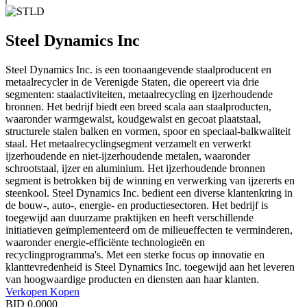
Steel Dynamics Inc
Steel Dynamics Inc. is een toonaangevende staalproducent en
metaalrecycler in de Verenigde Staten, die opereert via drie
segmenten: staalactiviteiten, metaalrecycling en ijzerhoudende
bronnen. Het bedrijf biedt een breed scala aan staalproducten,
waaronder warmgewalst, koudgewalst en gecoat plaatstaal,
structurele stalen balken en vormen, spoor en speciaal-balkwaliteit
staal. Het metaalrecyclingsegment verzamelt en verwerkt
ijzerhoudende en niet-ijzerhoudende metalen, waaronder
schrootstaal, ijzer en aluminium. Het ijzerhoudende bronnen
segment is betrokken bij de winning en verwerking van ijzererts en
steenkool. Steel Dynamics Inc. bedient een diverse klantenkring in
de bouw-, auto-, energie- en productiesectoren. Het bedrijf is
toegewijd aan duurzame praktijken en heeft verschillende
initiatieven geïmplementeerd om de milieueffecten te verminderen,
waaronder energie-efficiënte technologieën en
recyclingprogramma's. Met een sterke focus op innovatie en
klanttevredenheid is Steel Dynamics Inc. toegewijd aan het leveren
van hoogwaardige producten en diensten aan haar klanten.
Verkopen
Kopen
BID
0.0000