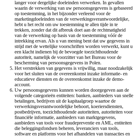
langer voor dergelijke doeleinden verwerken. In gevallen
waarin de verwerking van uw persoonsgegevens is gebaseerd
op toestemming, in het bijzonder verleend voor de
marketingdoeleinden van de verwerkingsverantwoordelijke,
hebt u het recht om uw toestemming te allen tijde in te
trekken, zonder dat dit afbreuk doet aan de rechtmatigheid
van de verwerking op basis van de toestemming vóór de
intrekking ervan. Als u van mening bent dat uw gegevens in
strijd met de wettelijke voorschriften worden verwerkt, kunt u
een klacht indienen bij de bevoegde toezichthoudende
autoriteit, namelijk de voorzitter van het Bureau voor de
bescherming van persoonsgegevens in Polen.
Het verstrekken van gegevens is vrijwillig, maar noodzakelijk
voor het sluiten van de overeenkomst inzake informatie- en
educatieve diensten en de overeenkomst inzake de demo-
account.
Uw persoonsgegevens kunnen worden doorgegeven aan de
volgende categorieën entiteiten: banken, aanbieders van snelle
betalingen, bedrijven uit de kapitaalgroep waartoe de
verwerkingsverantwoordelijke behoort, koeriersdiensten,
postbedrijven, toezichthoudende autoriteiten, autoriteiten voor
financiële informatie, aanbieders van marktgegevens,
aanbieders van tools voor fraudepreventie en AML, entiteiten
die beleggingsfondsen beheren, leveranciers van tools,
software en platforms voor het afhandelen van transacties en