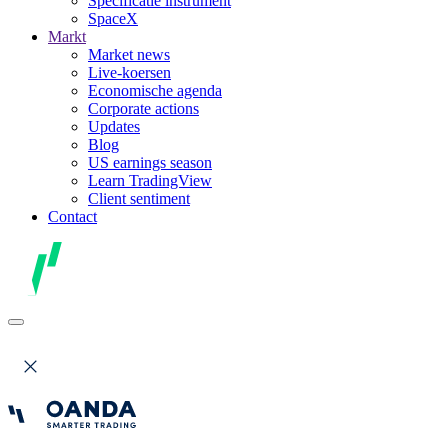
Specificatie instrument
SpaceX
Markt
Market news
Live-koersen
Economische agenda
Corporate actions
Updates
Blog
US earnings season
Learn TradingView
Client sentiment
Contact