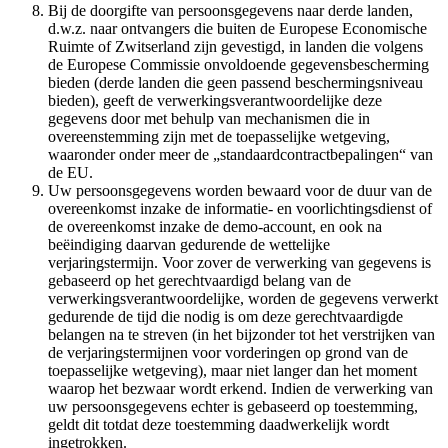
Bij de doorgifte van persoonsgegevens naar derde landen,
d.w.z. naar ontvangers die buiten de Europese Economische
Ruimte of Zwitserland zijn gevestigd, in landen die volgens
de Europese Commissie onvoldoende gegevensbescherming
bieden (derde landen die geen passend beschermingsniveau
bieden), geeft de verwerkingsverantwoordelijke deze
gegevens door met behulp van mechanismen die in
overeenstemming zijn met de toepasselijke wetgeving,
waaronder onder meer de „standaardcontractbepalingen“ van
de EU.
Uw persoonsgegevens worden bewaard voor de duur van de
overeenkomst inzake de informatie- en voorlichtingsdienst of
de overeenkomst inzake de demo-account, en ook na
beëindiging daarvan gedurende de wettelijke
verjaringstermijn. Voor zover de verwerking van gegevens is
gebaseerd op het gerechtvaardigd belang van de
verwerkingsverantwoordelijke, worden de gegevens verwerkt
gedurende de tijd die nodig is om deze gerechtvaardigde
belangen na te streven (in het bijzonder tot het verstrijken van
de verjaringstermijnen voor vorderingen op grond van de
toepasselijke wetgeving), maar niet langer dan het moment
waarop het bezwaar wordt erkend. Indien de verwerking van
uw persoonsgegevens echter is gebaseerd op toestemming,
geldt dit totdat deze toestemming daadwerkelijk wordt
ingetrokken.