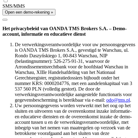
SMS/MMS
Open een demo-rekening »
Het privacybeleid van OANDA TMS Brokers S.A. – Demo-
account, informatie en educatieve dienst
De verwerkingsverantwoordelijke voor uw persoonsgegevens
is OANDA TMS Brokers S.A., gevestigd te Warschau, ul.
Rondo Daszyńskiego 1, 00-843 Warschau, NIP
(belastingnummer): 526-275-91-31, waarvoor de
Arrondissementsrechtbank voor de hoofdstad Warschau in
Warschau, XIIIe Handelsafdeling van het Nationaal
Gerechtsregister, registratiedossiers bijhoudt onder het
nummer KRS: 0000204776, met een aandelenkapitaal van 3
537 560 PLN (volledig gestort). De door de
verwerkingsverantwoordelijke aangestelde functionaris voor
gegevensbescherming is bereikbaar via e-mail:
odo@tms.pl
.
Uw persoonsgegevens worden verwerkt met het oog op het
sluiten en uitvoeren van de overeenkomst inzake informatie-
en educatieve diensten en de overeenkomst inzake de demo-
account tussen u en de verwerkingsverantwoordelijke, met
inbegrip van het nemen van maatregelen op verzoek van de
betrokkene voorafgaand aan het sluiten van deze