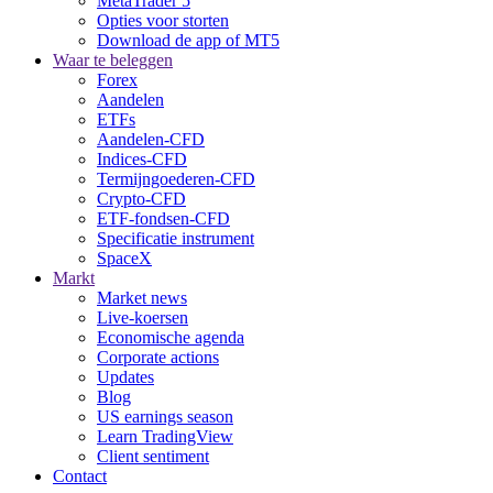
MetaTrader 5
Opties voor storten
Download de app of MT5
Waar te beleggen
Forex
Aandelen
ETFs
Aandelen-CFD
Indices-CFD
Termijngoederen-CFD
Crypto-CFD
ETF-fondsen-CFD
Specificatie instrument
SpaceX
Markt
Market news
Live-koersen
Economische agenda
Corporate actions
Updates
Blog
US earnings season
Learn TradingView
Client sentiment
Contact