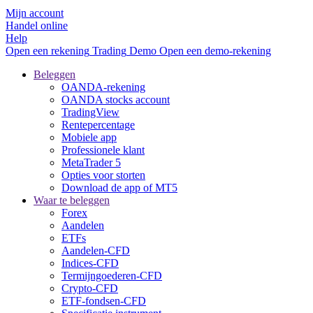
Mijn account
Handel online
Help
Open een rekening
Trading
Demo
Open een demo-rekening
Beleggen
OANDA-rekening
OANDA stocks account
TradingView
Rentepercentage
Mobiele app
Professionele klant
MetaTrader 5
Opties voor storten
Download de app of MT5
Waar te beleggen
Forex
Aandelen
ETFs
Aandelen-CFD
Indices-CFD
Termijngoederen-CFD
Crypto-CFD
ETF-fondsen-CFD