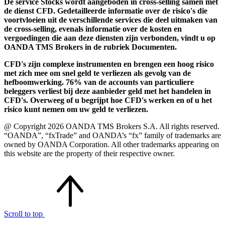
De service Stocks wordt aangeboden in cross-selling samen met
de dienst CFD. Gedetailleerde informatie over de risico's die
voortvloeien uit de verschillende services die deel uitmaken van
de cross-selling, evenals informatie over de kosten en
vergoedingen die aan deze diensten zijn verbonden, vindt u op
OANDA TMS Brokers in de rubriek Documenten.
CFD's zijn complexe instrumenten en brengen een hoog risico
met zich mee om snel geld te verliezen als gevolg van de
hefboomwerking. 76% van de accounts van particuliere
beleggers verliest bij deze aanbieder geld met het handelen in
CFD's. Overweeg of u begrijpt hoe CFD's werken en of u het
risico kunt nemen om uw geld te verliezen.
@ Copyright 2026 OANDA TMS Brokers S.A. All rights reserved.
“OANDA”, “fxTrade” and OANDA’s “fx” family of trademarks are
owned by OANDA Corporation. All other trademarks appearing on
this website are the property of their respective owner.
Scroll to top