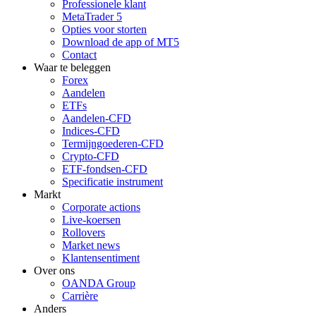
Professionele klant
MetaTrader 5
Opties voor storten
Download de app of MT5
Contact
Waar te beleggen
Forex
Aandelen
ETFs
Aandelen-CFD
Indices-CFD
Termijngoederen-CFD
Crypto-CFD
ETF-fondsen-CFD
Specificatie instrument
Markt
Corporate actions
Live-koersen
Rollovers
Market news
Klantensentiment
Over ons
OANDA Group
Carrière
Anders