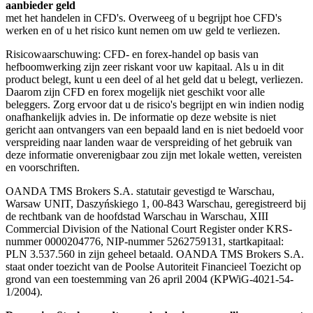
aanbieder geld
met het handelen in CFD's. Overweeg of u begrijpt hoe CFD's
werken en of u het risico kunt nemen om uw geld te verliezen.
Risicowaarschuwing: CFD- en forex-handel op basis van
hefboomwerking zijn zeer riskant voor uw kapitaal. Als u in dit
product belegt, kunt u een deel of al het geld dat u belegt, verliezen.
Daarom zijn CFD en forex mogelijk niet geschikt voor alle
beleggers. Zorg ervoor dat u de risico's begrijpt en win indien nodig
onafhankelijk advies in. De informatie op deze website is niet
gericht aan ontvangers van een bepaald land en is niet bedoeld voor
verspreiding naar landen waar de verspreiding of het gebruik van
deze informatie onverenigbaar zou zijn met lokale wetten, vereisten
en voorschriften.
OANDA TMS Brokers S.A. statutair gevestigd te Warschau,
Warsaw UNIT, Daszyńskiego 1, 00-843 Warschau, geregistreerd bij
de rechtbank van de hoofdstad Warschau in Warschau, XIII
Commercial Division of the National Court Register onder KRS-
nummer 0000204776, NIP-nummer 5262759131, startkapitaal:
PLN 3.537.560 in zijn geheel betaald. OANDA TMS Brokers S.A.
staat onder toezicht van de Poolse Autoriteit Financieel Toezicht op
grond van een toestemming van 26 april 2004 (KPWiG-4021-54-
1/2004).