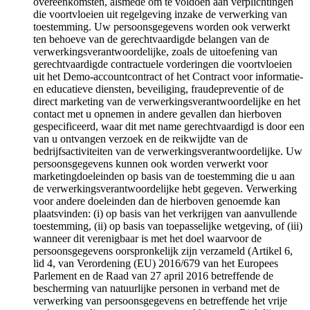
overeenkomsten, alsmede om te voldoen aan verplichtingen
die voortvloeien uit regelgeving inzake de verwerking van
toestemming. Uw persoonsgegevens worden ook verwerkt
ten behoeve van de gerechtvaardigde belangen van de
verwerkingsverantwoordelijke, zoals de uitoefening van
gerechtvaardigde contractuele vorderingen die voortvloeien
uit het Demo-accountcontract of het Contract voor informatie-
en educatieve diensten, beveiliging, fraudepreventie of de
direct marketing van de verwerkingsverantwoordelijke en het
contact met u opnemen in andere gevallen dan hierboven
gespecificeerd, waar dit met name gerechtvaardigd is door een
van u ontvangen verzoek en de reikwijdte van de
bedrijfsactiviteiten van de verwerkingsverantwoordelijke. Uw
persoonsgegevens kunnen ook worden verwerkt voor
marketingdoeleinden op basis van de toestemming die u aan
de verwerkingsverantwoordelijke hebt gegeven. Verwerking
voor andere doeleinden dan de hierboven genoemde kan
plaatsvinden: (i) op basis van het verkrijgen van aanvullende
toestemming, (ii) op basis van toepasselijke wetgeving, of (iii)
wanneer dit verenigbaar is met het doel waarvoor de
persoonsgegevens oorspronkelijk zijn verzameld (Artikel 6,
lid 4, van Verordening (EU) 2016/679 van het Europees
Parlement en de Raad van 27 april 2016 betreffende de
bescherming van natuurlijke personen in verband met de
verwerking van persoonsgegevens en betreffende het vrije