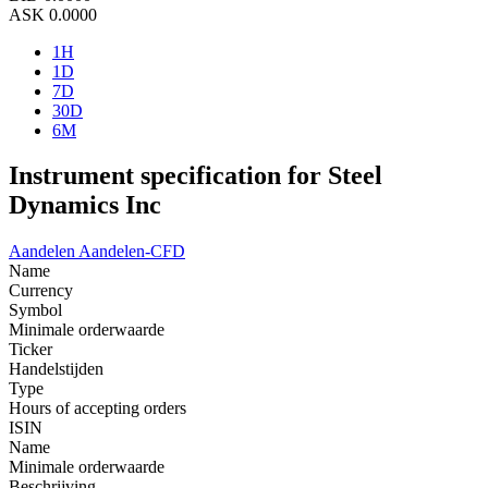
ASK
0.0000
1H
1D
7D
30D
6M
Instrument specification for Steel
Dynamics Inc
Aandelen
Aandelen-CFD
Name
Currency
Symbol
Minimale orderwaarde
Ticker
Handelstijden
Type
Hours of accepting orders
ISIN
Name
Minimale orderwaarde
Beschrijving