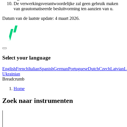
De verwerkingsverantwoordelijke zal geen gebruik maken
van geautomatiseerde besluitvorming ten aanzien van u.
Datum van de laatste update: 4 maart 2026.
Select your language
English
French
Italian
Spanish
German
Portuguese
Dutch
Czech
Latvian
L
Ukrainian
Breadcrumb
Home
Zoek naar instrumenten