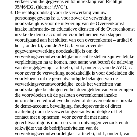
verkeer van die gegevens en tot intrekking van Richtlijn
95/46/EG, (hierna: ‘AVG’).
De rechtsgrondslag voor de verwerking van uw
persoonsgegevens is: a. voor zover de verwerking
noodzakelijk is voor de uitvoering van de Overeenkomst
inzake informatie- en educatieve diensten of de Overeenkomst
inzake de demo-account en voor het nemen van stappen
voorafgaand aan het sluiten van een overeenkomst – artikel 6,
lid 1, onder b), van de AVG; b. voor zover de
gegevensverwerking noodzakelijk is om de
verwerkingsverantwoordelijke in staat te stellen zijn wettelijke
verplichtingen na te komen, met name wat betreft de naleving
van de regelgeving – artikel 6, lid 1, onder c, van de AVG; c.
voor zover de verwerking noodzakelijk is voor doeleinden die
voortvloeien uit de gerechtvaardigde belangen van de
verwerkingsverantwoordelijke, zoals het verrichten van
noodzakelijke betalingen en het doen gelden van vorderingen
die voortvloeien uit de gesloten overeenkomst inzake
informatie- en educatieve diensten of de overeenkomst inzake
de demo-account, beveiliging, fraudepreventie of direct
marketing door de verwerkingsverantwoordelijke of het
contact met u opnemen, voor zover dit met name
gerechtvaardigd is door een van u ontvangen verzoek en de
reikwijdte van de bedrijfsactiviteiten van de
verwerkingsverantwoordelijke – artikel 6, lid 1, onder f, van