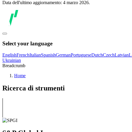
Data dell'ultimo aggiornamento: 4 marzo 2026.
Select your language
English
French
Italian
Spanish
German
Portuguese
Dutch
Czech
Latvian
L
Ukrainian
Breadcrumb
Home
Ricerca di strumenti