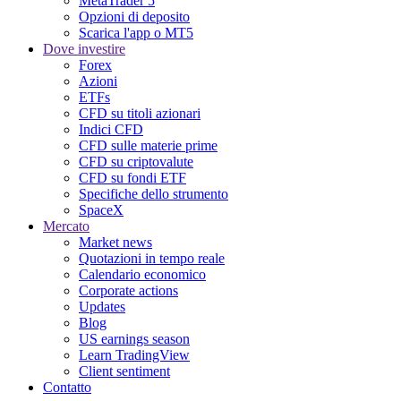
MetaTrader 5
Opzioni di deposito
Scarica l'app o MT5
Dove investire
Forex
Azioni
ETFs
CFD su titoli azionari
Indici CFD
CFD sulle materie prime
CFD su criptovalute
CFD su fondi ETF
Specifiche dello strumento
SpaceX
Mercato
Market news
Quotazioni in tempo reale
Calendario economico
Corporate actions
Updates
Blog
US earnings season
Learn TradingView
Client sentiment
Contatto