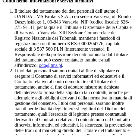
Conto demo, informazioni e servizi formativi
Il titolare del trattamento dei dati personali dell’utente è
OANDA TMS Brokers S.A., con sede a Varsavia, ul. Rondo
Daszyńskiego 1, 00-843 Varsavia, NIP (codice fiscale): 526-
275-91-31, per la quale il Tribunale Distrettuale della Capitale
di Varsavia a Varsavia, XIII Sezione Commerciale del
Registro Nazionale dei Tribunali, mantiene i fascicoli di
registrazione con il numero KRS: 0000204776, capitale
sociale di 3 537 560 PLN (interamente versato). Il
Responsabile della protezione dei dati nominato dal Titolare
del trattamento può essere contattato tramite e-mail
all'indirizzo:
odo@tms.pl
.
I tuoi dati personali saranno trattati al fine di stipulare ed
eseguire il Contratto di servizi informativi ed educativi e il
Contratto relativo al conto demo tra te e il Titolare del
trattamento, anche al fine di adottare misure su richiesta
dell'interessato prima della stipula di tali contratti, nonché per
adempiere agli obblighi derivanti dalla normativa in materia di
gestione del consenso. I tuoi dati personali saranno inoltre
trattati per le finalità degli interessi legittimi del Titolare del
trattamento, quali l'esercizio di legittime pretese contrattuali
derivanti dal Contratto relativo al conto demo o dal Contratto
di servizi informativi ed educativi, la sicurezza, la prevenzione
delle frodi o il marketing diretto del Titolare del trattamento e