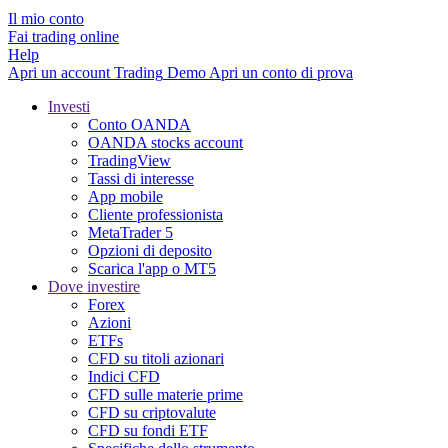
Il mio conto
Fai trading online
Help
Apri un account
Trading
Demo
Apri un conto di prova
Investi
Conto OANDA
OANDA stocks account
TradingView
Tassi di interesse
App mobile
Cliente professionista
MetaTrader 5
Opzioni di deposito
Scarica l'app o MT5
Dove investire
Forex
Azioni
ETFs
CFD su titoli azionari
Indici CFD
CFD sulle materie prime
CFD su criptovalute
CFD su fondi ETF