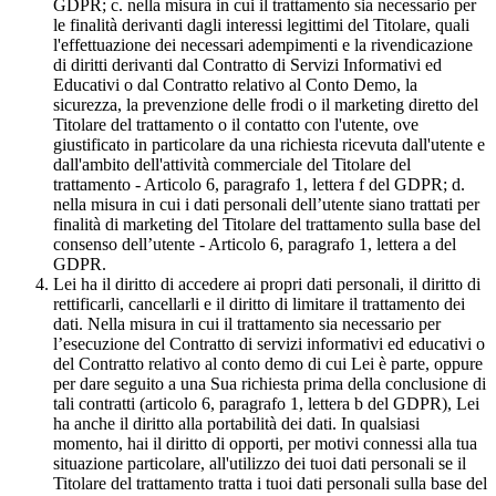
GDPR; c. nella misura in cui il trattamento sia necessario per
le finalità derivanti dagli interessi legittimi del Titolare, quali
l'effettuazione dei necessari adempimenti e la rivendicazione
di diritti derivanti dal Contratto di Servizi Informativi ed
Educativi o dal Contratto relativo al Conto Demo, la
sicurezza, la prevenzione delle frodi o il marketing diretto del
Titolare del trattamento o il contatto con l'utente, ove
giustificato in particolare da una richiesta ricevuta dall'utente e
dall'ambito dell'attività commerciale del Titolare del
trattamento - Articolo 6, paragrafo 1, lettera f del GDPR; d.
nella misura in cui i dati personali dell’utente siano trattati per
finalità di marketing del Titolare del trattamento sulla base del
consenso dell’utente - Articolo 6, paragrafo 1, lettera a del
GDPR.
Lei ha il diritto di accedere ai propri dati personali, il diritto di
rettificarli, cancellarli e il diritto di limitare il trattamento dei
dati. Nella misura in cui il trattamento sia necessario per
l’esecuzione del Contratto di servizi informativi ed educativi o
del Contratto relativo al conto demo di cui Lei è parte, oppure
per dare seguito a una Sua richiesta prima della conclusione di
tali contratti (articolo 6, paragrafo 1, lettera b del GDPR), Lei
ha anche il diritto alla portabilità dei dati. In qualsiasi
momento, hai il diritto di opporti, per motivi connessi alla tua
situazione particolare, all'utilizzo dei tuoi dati personali se il
Titolare del trattamento tratta i tuoi dati personali sulla base del