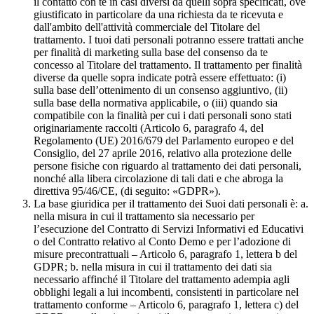
il contatto con te in casi diversi da quelli sopra specificati, ove
giustificato in particolare da una richiesta da te ricevuta e
dall'ambito dell'attività commerciale del Titolare del
trattamento. I tuoi dati personali potranno essere trattati anche
per finalità di marketing sulla base del consenso da te
concesso al Titolare del trattamento. Il trattamento per finalità
diverse da quelle sopra indicate potrà essere effettuato: (i)
sulla base dell’ottenimento di un consenso aggiuntivo, (ii)
sulla base della normativa applicabile, o (iii) quando sia
compatibile con la finalità per cui i dati personali sono stati
originariamente raccolti (Articolo 6, paragrafo 4, del
Regolamento (UE) 2016/679 del Parlamento europeo e del
Consiglio, del 27 aprile 2016, relativo alla protezione delle
persone fisiche con riguardo al trattamento dei dati personali,
nonché alla libera circolazione di tali dati e che abroga la
direttiva 95/46/CE, (di seguito: «GDPR»).
La base giuridica per il trattamento dei Suoi dati personali è: a.
nella misura in cui il trattamento sia necessario per
l’esecuzione del Contratto di Servizi Informativi ed Educativi
o del Contratto relativo al Conto Demo e per l’adozione di
misure precontrattuali – Articolo 6, paragrafo 1, lettera b del
GDPR; b. nella misura in cui il trattamento dei dati sia
necessario affinché il Titolare del trattamento adempia agli
obblighi legali a lui incombenti, consistenti in particolare nel
trattamento conforme – Articolo 6, paragrafo 1, lettera c) del