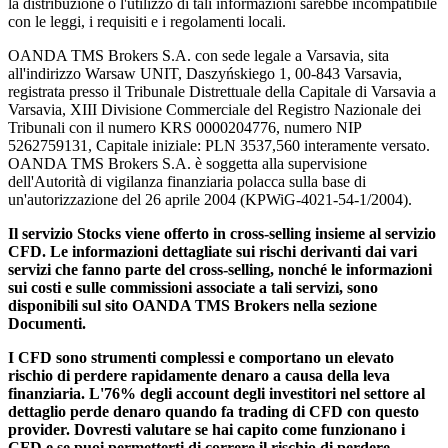
la distribuzione o l'utilizzo di tali informazioni sarebbe incompatibile
con le leggi, i requisiti e i regolamenti locali.
OANDA TMS Brokers S.A. con sede legale a Varsavia, sita
all'indirizzo Warsaw UNIT, Daszyńskiego 1, 00-843 Varsavia,
registrata presso il Tribunale Distrettuale della Capitale di Varsavia a
Varsavia, XIII Divisione Commerciale del Registro Nazionale dei
Tribunali con il numero KRS 0000204776, numero NIP
5262759131, Capitale iniziale: PLN 3537,560 interamente versato.
OANDA TMS Brokers S.A. è soggetta alla supervisione
dell'Autorità di vigilanza finanziaria polacca sulla base di
un'autorizzazione del 26 aprile 2004 (KPWiG-4021-54-1/2004).
Il servizio Stocks viene offerto in cross-selling insieme al servizio
CFD. Le informazioni dettagliate sui rischi derivanti dai vari
servizi che fanno parte del cross-selling, nonché le informazioni
sui costi e sulle commissioni associate a tali servizi, sono
disponibili sul sito OANDA TMS Brokers nella sezione
Documenti.
I CFD sono strumenti complessi e comportano un elevato
rischio di perdere rapidamente denaro a causa della leva
finanziaria. L'76% degli account degli investitori nel settore al
dettaglio perde denaro quando fa trading di CFD con questo
provider. Dovresti valutare se hai capito come funzionano i
CFD e se puoi permetterti di correre il rischio di perdere