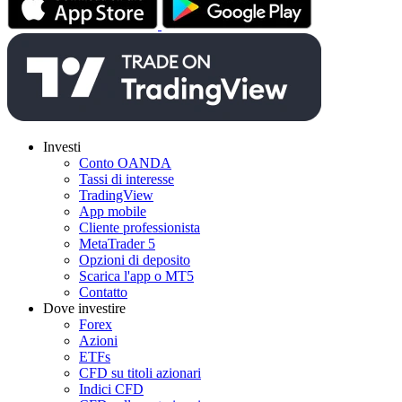
Investi
Conto OANDA
Tassi di interesse
TradingView
App mobile
Cliente professionista
MetaTrader 5
Opzioni di deposito
Scarica l'app o MT5
Contatto
Dove investire
Forex
Azioni
ETFs
CFD su titoli azionari
Indici CFD