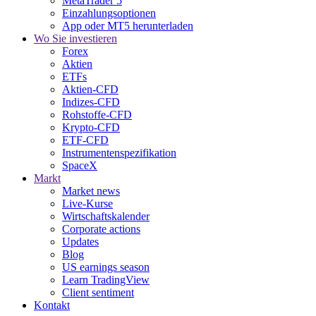
MetaTrader 5
Einzahlungsoptionen
App oder MT5 herunterladen
Wo Sie investieren
Forex
Aktien
ETFs
Aktien-CFD
Indizes-CFD
Rohstoffe-CFD
Krypto-CFD
ETF-CFD
Instrumentenspezifikation
SpaceX
Markt
Market news
Live-Kurse
Wirtschaftskalender
Corporate actions
Updates
Blog
US earnings season
Learn TradingView
Client sentiment
Kontakt