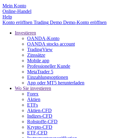
Mein Konto
Online-Handel
Help
Konto eröffnen
Trading
Demo
Demo-Konto eröffnen
Investieren
OANDA-Konto
OANDA stocks account
TradingView
Zinssätze
Mobile app
Professioneller Kunde
MetaTrader 5
Einzahlungsoptionen
App oder MT5 herunterladen
Wo Sie investieren
Forex
Aktien
ETFs
Aktien-CFD
Indizes-CFD
Rohstoffe-CFD
Krypto-CFD
ETF-CFD