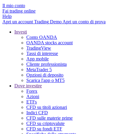
Il mio conto
Fai trading online
Help
Apri un account
Trading
Demo
Apri un conto di prova
Investi
Conto OANDA
OANDA stocks account
TradingView
Tassi di interesse
App mobile
Cliente professionista
MetaTrader 5
Opzioni di deposito
Scarica l'app o MT5
Dove investire
Forex
Azioni
ETFs
CFD su titoli azionari
Indici CFD
CFD sulle materie prime
CFD su criptovalute
CFD su fondi ETF