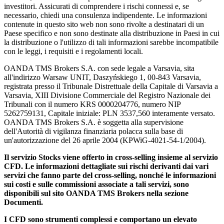
investitori. Assicurati di comprendere i rischi connessi e, se
necessario, chiedi una consulenza indipendente. Le informazioni
contenute in questo sito web non sono rivolte a destinatari di un
Paese specifico e non sono destinate alla distribuzione in Paesi in cui
la distribuzione o l'utilizzo di tali informazioni sarebbe incompatibile
con le leggi, i requisiti e i regolamenti locali.
OANDA TMS Brokers S.A. con sede legale a Varsavia, sita
all'indirizzo Warsaw UNIT, Daszyńskiego 1, 00-843 Varsavia,
registrata presso il Tribunale Distrettuale della Capitale di Varsavia a
Varsavia, XIII Divisione Commerciale del Registro Nazionale dei
Tribunali con il numero KRS 0000204776, numero NIP
5262759131, Capitale iniziale: PLN 3537,560 interamente versato.
OANDA TMS Brokers S.A. è soggetta alla supervisione
dell'Autorità di vigilanza finanziaria polacca sulla base di
un'autorizzazione del 26 aprile 2004 (KPWiG-4021-54-1/2004).
Il servizio Stocks viene offerto in cross-selling insieme al servizio
CFD. Le informazioni dettagliate sui rischi derivanti dai vari
servizi che fanno parte del cross-selling, nonché le informazioni
sui costi e sulle commissioni associate a tali servizi, sono
disponibili sul sito OANDA TMS Brokers nella sezione
Documenti.
I CFD sono strumenti complessi e comportano un elevato