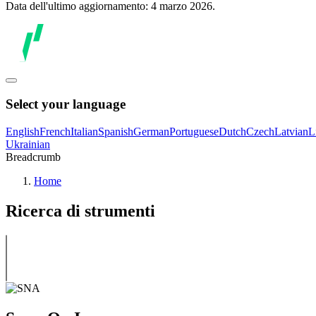
Data dell'ultimo aggiornamento: 4 marzo 2026.
Select your language
English
French
Italian
Spanish
German
Portuguese
Dutch
Czech
Latvian
L
Ukrainian
Breadcrumb
Home
Ricerca di strumenti