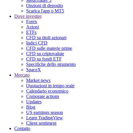
MetaTrader 5
Opzioni di deposito
Scarica l'app o MT5
Dove investire
Forex
Azioni
ETFs
CFD su titoli azionari
Indici CFD
CFD sulle materie prime
CFD su criptovalute
CFD su fondi ETF
Specifiche dello strumento
SpaceX
Mercato
Market news
Quotazioni in tempo reale
Calendario economico
Corporate actions
Updates
Blog
US earnings season
Learn TradingView
Client sentiment
Contatto