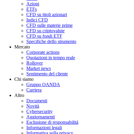
Azioni
ETFs
CFD su titoli azionari
Indici CFD
CFD sulle materie prime
CFD su criptovalute
CFD su fondi ETF
Specifiche dello strumento
Mercato
Corporate actions
Quotazioni in tempo reale
Rollover
Market news
Sentimento del cliente
Chi siamo
Gruppo OANDA
Carriera
Altro
Documenti
Novità
Cybersecurity
Aggiornamenti
Esclusione di responsabilità
Informazioni legali
Informativa sulla privacy