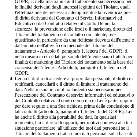
GDPR; c. nella misura in cui il trattamento sia necessario per
le finalità derivanti dagli interessi legittimi del Titolare, quali
l'effettuazione dei necessari adempimenti e la rivendicazione
di diritti derivanti dal Contratto di Servizi Informativi ed
Educativi o dal Contratto relativo al Conto Demo, la
sicurezza, la prevenzione delle frodi o il marketing diretto del
Titolare del trattamento o il contatto con l'utente, ove
giustificato in particolare da una richiesta ricevuta dall'utente e
dall'ambito dell'attività commerciale del Titolare del
trattamento - Articolo 6, paragrafo 1, lettera f del GDPR; d.
nella misura in cui i dati personali dell’utente siano trattati per
finalità di marketing del Titolare del trattamento sulla base del
consenso dell’utente - Articolo 6, paragrafo 1, lettera a del
GDPR.
Lei ha il diritto di accedere ai propri dati personali, il diritto di
rettificarli, cancellarli e il diritto di limitare il trattamento dei
dati. Nella misura in cui il trattamento sia necessario per
l’esecuzione del Contratto di servizi informativi ed educativi o
del Contratto relativo al conto demo di cui Lei è parte, oppure
per dare seguito a una Sua richiesta prima della conclusione di
tali contratti (articolo 6, paragrafo 1, lettera b del GDPR), Lei
ha anche il diritto alla portabilità dei dati. In qualsiasi
momento, hai il diritto di opporti, per motivi connessi alla tua
situazione particolare, all'utilizzo dei tuoi dati personali se il
Titolare del trattamento tratta i tuoi dati personali sulla base del