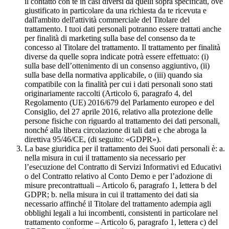
il contatto con te in casi diversi da quelli sopra specificati, ove
giustificato in particolare da una richiesta da te ricevuta e
dall'ambito dell'attività commerciale del Titolare del
trattamento. I tuoi dati personali potranno essere trattati anche
per finalità di marketing sulla base del consenso da te
concesso al Titolare del trattamento. Il trattamento per finalità
diverse da quelle sopra indicate potrà essere effettuato: (i)
sulla base dell’ottenimento di un consenso aggiuntivo, (ii)
sulla base della normativa applicabile, o (iii) quando sia
compatibile con la finalità per cui i dati personali sono stati
originariamente raccolti (Articolo 6, paragrafo 4, del
Regolamento (UE) 2016/679 del Parlamento europeo e del
Consiglio, del 27 aprile 2016, relativo alla protezione delle
persone fisiche con riguardo al trattamento dei dati personali,
nonché alla libera circolazione di tali dati e che abroga la
direttiva 95/46/CE, (di seguito: «GDPR»).
La base giuridica per il trattamento dei Suoi dati personali è: a.
nella misura in cui il trattamento sia necessario per
l’esecuzione del Contratto di Servizi Informativi ed Educativi
o del Contratto relativo al Conto Demo e per l’adozione di
misure precontrattuali – Articolo 6, paragrafo 1, lettera b del
GDPR; b. nella misura in cui il trattamento dei dati sia
necessario affinché il Titolare del trattamento adempia agli
obblighi legali a lui incombenti, consistenti in particolare nel
trattamento conforme – Articolo 6, paragrafo 1, lettera c) del