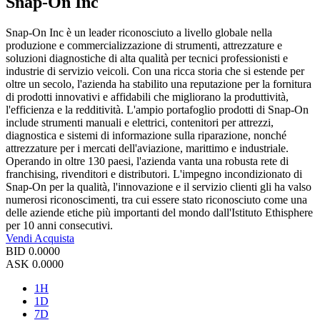
Snap-On Inc
Snap-On Inc è un leader riconosciuto a livello globale nella
produzione e commercializzazione di strumenti, attrezzature e
soluzioni diagnostiche di alta qualità per tecnici professionisti e
industrie di servizio veicoli. Con una ricca storia che si estende per
oltre un secolo, l'azienda ha stabilito una reputazione per la fornitura
di prodotti innovativi e affidabili che migliorano la produttività,
l'efficienza e la redditività. L'ampio portafoglio prodotti di Snap-On
include strumenti manuali e elettrici, contenitori per attrezzi,
diagnostica e sistemi di informazione sulla riparazione, nonché
attrezzature per i mercati dell'aviazione, marittimo e industriale.
Operando in oltre 130 paesi, l'azienda vanta una robusta rete di
franchising, rivenditori e distributori. L'impegno incondizionato di
Snap-On per la qualità, l'innovazione e il servizio clienti gli ha valso
numerosi riconoscimenti, tra cui essere stato riconosciuto come una
delle aziende etiche più importanti del mondo dall'Istituto Ethisphere
per 10 anni consecutivi.
Vendi
Acquista
BID
0.0000
ASK
0.0000
1H
1D
7D