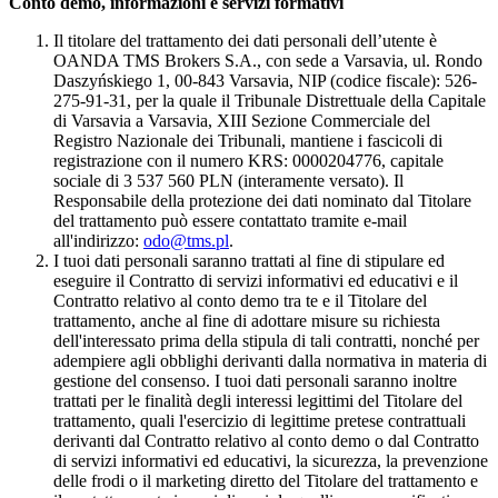
Conto demo, informazioni e servizi formativi
Il titolare del trattamento dei dati personali dell’utente è
OANDA TMS Brokers S.A., con sede a Varsavia, ul. Rondo
Daszyńskiego 1, 00-843 Varsavia, NIP (codice fiscale): 526-
275-91-31, per la quale il Tribunale Distrettuale della Capitale
di Varsavia a Varsavia, XIII Sezione Commerciale del
Registro Nazionale dei Tribunali, mantiene i fascicoli di
registrazione con il numero KRS: 0000204776, capitale
sociale di 3 537 560 PLN (interamente versato). Il
Responsabile della protezione dei dati nominato dal Titolare
del trattamento può essere contattato tramite e-mail
all'indirizzo:
odo@tms.pl
.
I tuoi dati personali saranno trattati al fine di stipulare ed
eseguire il Contratto di servizi informativi ed educativi e il
Contratto relativo al conto demo tra te e il Titolare del
trattamento, anche al fine di adottare misure su richiesta
dell'interessato prima della stipula di tali contratti, nonché per
adempiere agli obblighi derivanti dalla normativa in materia di
gestione del consenso. I tuoi dati personali saranno inoltre
trattati per le finalità degli interessi legittimi del Titolare del
trattamento, quali l'esercizio di legittime pretese contrattuali
derivanti dal Contratto relativo al conto demo o dal Contratto
di servizi informativi ed educativi, la sicurezza, la prevenzione
delle frodi o il marketing diretto del Titolare del trattamento e