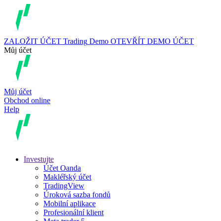
ZALOŽIT ÚČET
Trading
Demo
OTEVŘÍT DEMO ÚČET
Můj účet
Můj účet
Obchod online
Help
Investujte
Účet Oanda
Makléřský účet
TradingView
Úroková sazba fondů
Mobilní aplikace
Profesionální klient