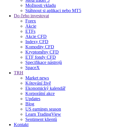
Meta trader 5
Možnosti vkladu
Stáhnout si aplikaci nebo MT5
Do čeho investovat
Forex
Akcie
ETFs
Akcie CFD
Indexy CFD
Komodity CFD
Kryptoměny CFD
ETF fondy CFD
Specifikace nástrojů
SpaceX
TRH
Market news
Kótování živě
Ekonomický kalendář
Korporátní akce
Updates
Blog
US earnings season
Learn TradingView
Sentiment klientů
Kontakt