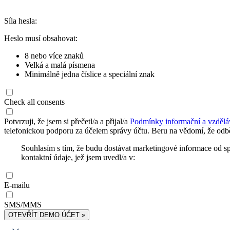
Síla hesla:
Heslo musí obsahovat:
8 nebo více znaků
Velká a malá písmena
Minimálně jedna číslice a speciální znak
Check all consents
Potvrzuji, že jsem si přečetl/a a přijal/a
Podmínky informační a vzdělá
telefonickou podporu za účelem správy účtu. Beru na vědomí, že odbě
Souhlasím s tím, že budu dostávat marketingové informace od s
kontaktní údaje, jež jsem uvedl/a v:
E-mailu
SMS/MMS
OTEVŘÍT DEMO ÚČET »