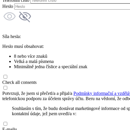
Telefonní číslo
Heslo
Síla hesla:
Heslo musí obsahovat:
8 nebo více znaků
Velká a malá písmena
Minimálně jedna číslice a speciální znak
Check all consents
Potvrzuji, že jsem si přečetl/a a přijal/a
Podmínky informační a vzdělá
telefonickou podporu za účelem správy účtu. Beru na vědomí, že odbě
Souhlasím s tím, že budu dostávat marketingové informace od s
kontaktní údaje, jež jsem uvedl/a v:
E-mailu