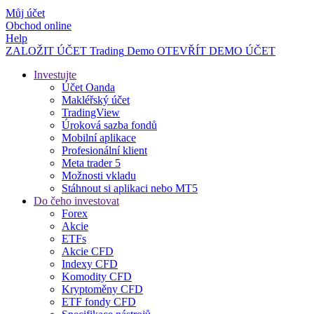
Můj účet
Obchod online
Help
ZALOŽIT ÚČET
Trading
Demo
OTEVŘÍT DEMO ÚČET
Investujte
Účet Oanda
Makléřský účet
TradingView
Úroková sazba fondů
Mobilní aplikace
Profesionální klient
Meta trader 5
Možnosti vkladu
Stáhnout si aplikaci nebo MT5
Do čeho investovat
Forex
Akcie
ETFs
Akcie CFD
Indexy CFD
Komodity CFD
Kryptoměny CFD
ETF fondy CFD