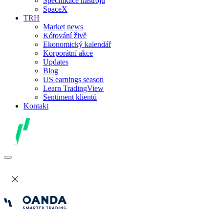
Specifikace nástrojů
SpaceX
TRH
Market news
Kótování živě
Ekonomický kalendář
Korporátní akce
Updates
Blog
US earnings season
Learn TradingView
Sentiment klientů
Kontakt