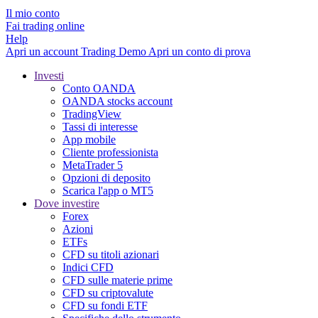
Il mio conto
Fai trading online
Help
Apri un account
Trading
Demo
Apri un conto di prova
Investi
Conto OANDA
OANDA stocks account
TradingView
Tassi di interesse
App mobile
Cliente professionista
MetaTrader 5
Opzioni di deposito
Scarica l'app o MT5
Dove investire
Forex
Azioni
ETFs
CFD su titoli azionari
Indici CFD
CFD sulle materie prime
CFD su criptovalute
CFD su fondi ETF