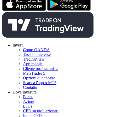
Investi
Conto OANDA
Tassi di interesse
TradingView
App mobile
Cliente professionista
MetaTrader 5
Opzioni di deposito
Scarica l'app o MT5
Contatto
Dove investire
Forex
Azioni
ETFs
CFD su titoli azionari
Indici CFD