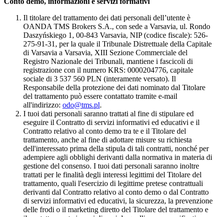
Conto demo, informazioni e servizi formativi
Il titolare del trattamento dei dati personali dell’utente è
OANDA TMS Brokers S.A., con sede a Varsavia, ul. Rondo
Daszyńskiego 1, 00-843 Varsavia, NIP (codice fiscale): 526-
275-91-31, per la quale il Tribunale Distrettuale della Capitale
di Varsavia a Varsavia, XIII Sezione Commerciale del
Registro Nazionale dei Tribunali, mantiene i fascicoli di
registrazione con il numero KRS: 0000204776, capitale
sociale di 3 537 560 PLN (interamente versato). Il
Responsabile della protezione dei dati nominato dal Titolare
del trattamento può essere contattato tramite e-mail
all'indirizzo:
odo@tms.pl
.
I tuoi dati personali saranno trattati al fine di stipulare ed
eseguire il Contratto di servizi informativi ed educativi e il
Contratto relativo al conto demo tra te e il Titolare del
trattamento, anche al fine di adottare misure su richiesta
dell'interessato prima della stipula di tali contratti, nonché per
adempiere agli obblighi derivanti dalla normativa in materia di
gestione del consenso. I tuoi dati personali saranno inoltre
trattati per le finalità degli interessi legittimi del Titolare del
trattamento, quali l'esercizio di legittime pretese contrattuali
derivanti dal Contratto relativo al conto demo o dal Contratto
di servizi informativi ed educativi, la sicurezza, la prevenzione
delle frodi o il marketing diretto del Titolare del trattamento e