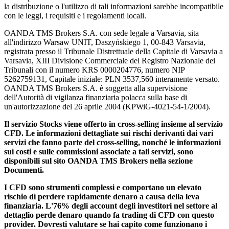
la distribuzione o l'utilizzo di tali informazioni sarebbe incompatibile
con le leggi, i requisiti e i regolamenti locali.
OANDA TMS Brokers S.A. con sede legale a Varsavia, sita
all'indirizzo Warsaw UNIT, Daszyńskiego 1, 00-843 Varsavia,
registrata presso il Tribunale Distrettuale della Capitale di Varsavia a
Varsavia, XIII Divisione Commerciale del Registro Nazionale dei
Tribunali con il numero KRS 0000204776, numero NIP
5262759131, Capitale iniziale: PLN 3537,560 interamente versato.
OANDA TMS Brokers S.A. è soggetta alla supervisione
dell'Autorità di vigilanza finanziaria polacca sulla base di
un'autorizzazione del 26 aprile 2004 (KPWiG-4021-54-1/2004).
Il servizio Stocks viene offerto in cross-selling insieme al servizio
CFD. Le informazioni dettagliate sui rischi derivanti dai vari
servizi che fanno parte del cross-selling, nonché le informazioni
sui costi e sulle commissioni associate a tali servizi, sono
disponibili sul sito OANDA TMS Brokers nella sezione
Documenti.
I CFD sono strumenti complessi e comportano un elevato
rischio di perdere rapidamente denaro a causa della leva
finanziaria. L'76% degli account degli investitori nel settore al
dettaglio perde denaro quando fa trading di CFD con questo
provider. Dovresti valutare se hai capito come funzionano i