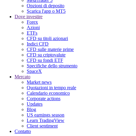
MetaTrader 5
Opzioni di deposito
Scarica l'app o MT5
Dove investire
Forex
Azioni
ETFs
CFD su titoli azionari
Indici CFD
CFD sulle materie prime
CFD su criptovalute
CFD su fondi ETF
Specifiche dello strumento
SpaceX
Mercato
Market news
Quotazioni in tempo reale
Calendario economico
Corporate actions
Updates
Blog
US earnings season
Learn TradingView
Client sentiment
Contatto