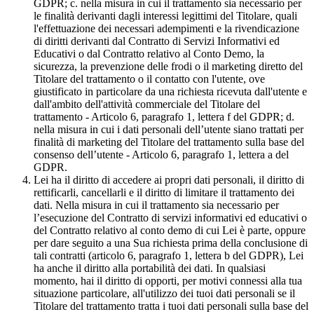
GDPR; c. nella misura in cui il trattamento sia necessario per
le finalità derivanti dagli interessi legittimi del Titolare, quali
l'effettuazione dei necessari adempimenti e la rivendicazione
di diritti derivanti dal Contratto di Servizi Informativi ed
Educativi o dal Contratto relativo al Conto Demo, la
sicurezza, la prevenzione delle frodi o il marketing diretto del
Titolare del trattamento o il contatto con l'utente, ove
giustificato in particolare da una richiesta ricevuta dall'utente e
dall'ambito dell'attività commerciale del Titolare del
trattamento - Articolo 6, paragrafo 1, lettera f del GDPR; d.
nella misura in cui i dati personali dell’utente siano trattati per
finalità di marketing del Titolare del trattamento sulla base del
consenso dell’utente - Articolo 6, paragrafo 1, lettera a del
GDPR.
Lei ha il diritto di accedere ai propri dati personali, il diritto di
rettificarli, cancellarli e il diritto di limitare il trattamento dei
dati. Nella misura in cui il trattamento sia necessario per
l’esecuzione del Contratto di servizi informativi ed educativi o
del Contratto relativo al conto demo di cui Lei è parte, oppure
per dare seguito a una Sua richiesta prima della conclusione di
tali contratti (articolo 6, paragrafo 1, lettera b del GDPR), Lei
ha anche il diritto alla portabilità dei dati. In qualsiasi
momento, hai il diritto di opporti, per motivi connessi alla tua
situazione particolare, all'utilizzo dei tuoi dati personali se il
Titolare del trattamento tratta i tuoi dati personali sulla base del