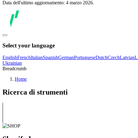
Data dell'ultimo aggiornamento: 4 marzo 2026.
Select your language
English
French
Italian
Spanish
German
Portuguese
Dutch
Czech
Latvian
L
Ukrainian
Breadcrumb
Home
Ricerca di strumenti