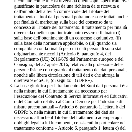
il contatto con te in casi diversi da quelli sopra specificati, ove
giustificato in particolare da una richiesta da te ricevuta e
dall'ambito dell'attività commerciale del Titolare del
trattamento. I tuoi dati personali potranno essere trattati anche
per finalità di marketing sulla base del consenso da te
concesso al Titolare del trattamento. Il trattamento per finalità
diverse da quelle sopra indicate potrà essere effettuato: (i)
sulla base dell’ottenimento di un consenso aggiuntivo, (ii)
sulla base della normativa applicabile, o (iii) quando sia
compatibile con la finalità per cui i dati personali sono stati
originariamente raccolti (Articolo 6, paragrafo 4, del
Regolamento (UE) 2016/679 del Parlamento europeo e del
Consiglio, del 27 aprile 2016, relativo alla protezione delle
persone fisiche con riguardo al trattamento dei dati personali,
nonché alla libera circolazione di tali dati e che abroga la
direttiva 95/46/CE, (di seguito: «GDPR»).
La base giuridica per il trattamento dei Suoi dati personali è: a.
nella misura in cui il trattamento sia necessario per
l’esecuzione del Contratto di Servizi Informativi ed Educativi
o del Contratto relativo al Conto Demo e per l’adozione di
misure precontrattuali – Articolo 6, paragrafo 1, lettera b del
GDPR; b. nella misura in cui il trattamento dei dati sia
necessario affinché il Titolare del trattamento adempia agli
obblighi legali a lui incombenti, consistenti in particolare nel
trattamento conforme – Articolo 6, paragrafo 1, lettera c) del