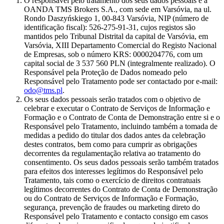
O responsável pelo tratamento dos seus dados pessoais é a
OANDA TMS Brokers S.A., com sede em Varsóvia, na ul.
Rondo Daszyńskiego 1, 00-843 Varsóvia, NIP (número de
identificação fiscal): 526-275-91-31, cujos registos são
mantidos pelo Tribunal Distrital da capital de Varsóvia, em
Varsóvia, XIII Departamento Comercial do Registo Nacional
de Empresas, sob o número KRS: 0000204776, com um
capital social de 3 537 560 PLN (integralmente realizado). O
Responsável pela Proteção de Dados nomeado pelo
Responsável pelo Tratamento pode ser contactado por e-mail:
odo@tms.pl
.
Os seus dados pessoais serão tratados com o objetivo de
celebrar e executar o Contrato de Serviços de Informação e
Formação e o Contrato de Conta de Demonstração entre si e o
Responsável pelo Tratamento, incluindo também a tomada de
medidas a pedido do titular dos dados antes da celebração
destes contratos, bem como para cumprir as obrigações
decorrentes da regulamentação relativa ao tratamento do
consentimento. Os seus dados pessoais serão também tratados
para efeitos dos interesses legítimos do Responsável pelo
Tratamento, tais como o exercício de direitos contratuais
legítimos decorrentes do Contrato de Conta de Demonstração
ou do Contrato de Serviços de Informação e Formação,
segurança, prevenção de fraudes ou marketing direto do
Responsável pelo Tratamento e contacto consigo em casos