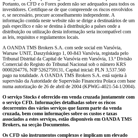
Portanto, os CFD e o Forex podem não ser adequados para todos os
investidores. Certifique-se de que compreende os riscos envolvidos
e, se necessário, procure aconselhamento independente. A
informação contida neste website não se dirige a destinatários de um
país específico e não se destina à distribuição a países onde a
distribuição ou utilização desta informação seria incompatível com
as leis, requisitos e regulamentos locais.
A OANDA TMS Brokers S.A. com sede social em Varsóvia,
Warsaw UNIT, Daszyńskiego 1, 00-843 Varsóvia, registada pelo
Tribunal Distrital da Capital de Varsóvia em Varsóvia, 13.ª Divisão
Comercial do Registo do Tribunal Nacional sob o número KRS
0000204776, NIP 5262759131, Capital inicial: PLN 3,537.560
pago na totalidade. A OANDA TMS Brokers S.A. está sujeita à
supervisão da Autoridade de Supervisão Financeira Polaca com base
numa autorização de 26 de abril de 2004 (KPWiG-4021-54-1/2004).
O serviço Stocks é oferecido em venda cruzada juntamente com
o serviço CFD. Informações detalhadas sobre os riscos
decorrentes dos vários serviços que fazem parte da venda
cruzada, bem como informações sobre os custos e taxas
associados a estes serviços, estão disponíveis em OANDA TMS
Brokers, na secção Documentos.
Os CFD são instrumentos complexos e implicam um elevado