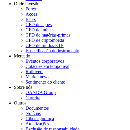
Onde investir
Forex
Ações
ETFs
CFD de ações
CFD de índices
CFD de matérias-primas
CFD de criptomoeda
CFD de fundos ETF
Especificação do instrumento
Mercado
Eventos corporativos
Cotações em tempo real
Rollovers
Market news
Sentimento do cliente
Sobre nós
OANDA Group
Carreira
Outros
Documentos
Notícias
Cibersegurança
Atualizações
Exclusão de responsabilidade