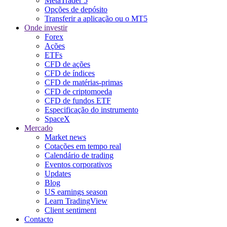
MetaTrader 5
Opções de depósito
Transferir a aplicação ou o MT5
Onde investir
Forex
Ações
ETFs
CFD de ações
CFD de índices
CFD de matérias-primas
CFD de criptomoeda
CFD de fundos ETF
Especificação do instrumento
SpaceX
Mercado
Market news
Cotações em tempo real
Calendário de trading
Eventos corporativos
Updates
Blog
US earnings season
Learn TradingView
Client sentiment
Contacto