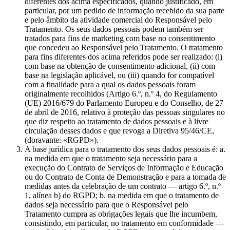
diferentes dos acima especificados, quando justificado, em
particular, por um pedido de informação recebido da sua parte
e pelo âmbito da atividade comercial do Responsável pelo
Tratamento. Os seus dados pessoais podem também ser
tratados para fins de marketing com base no consentimento
que concedeu ao Responsável pelo Tratamento. O tratamento
para fins diferentes dos acima referidos pode ser realizado: (i)
com base na obtenção de consentimento adicional, (ii) com
base na legislação aplicável, ou (iii) quando for compatível
com a finalidade para a qual os dados pessoais foram
originalmente recolhidos (Artigo 6.º, n.º 4, do Regulamento
(UE) 2016/679 do Parlamento Europeu e do Conselho, de 27
de abril de 2016, relativo à proteção das pessoas singulares no
que diz respeito ao tratamento de dados pessoais e à livre
circulação desses dados e que revoga a Diretiva 95/46/CE,
(doravante: «RGPD»).
A base jurídica para o tratamento dos seus dados pessoais é: a.
na medida em que o tratamento seja necessário para a
execução do Contrato de Serviços de Informação e Educação
ou do Contrato de Conta de Demonstração e para a tomada de
medidas antes da celebração de um contrato — artigo 6.º, n.º
1, alínea b) do RGPD; b. na medida em que o tratamento de
dados seja necessário para que o Responsável pelo
Tratamento cumpra as obrigações legais que lhe incumbem,
consistindo, em particular, no tratamento em conformidade —