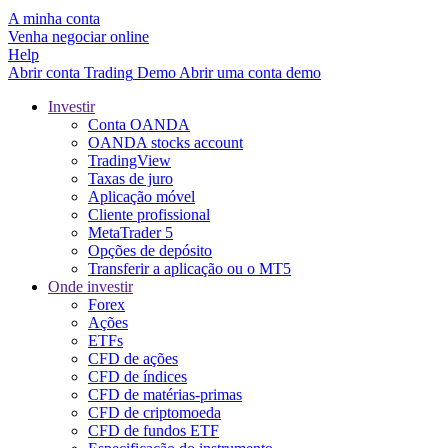
A minha conta
Venha negociar online
Help
Abrir conta
Trading
Demo
Abrir uma conta demo
Investir
Conta OANDA
OANDA stocks account
TradingView
Taxas de juro
Aplicação móvel
Cliente profissional
MetaTrader 5
Opções de depósito
Transferir a aplicação ou o MT5
Onde investir
Forex
Ações
ETFs
CFD de ações
CFD de índices
CFD de matérias-primas
CFD de criptomoeda
CFD de fundos ETF