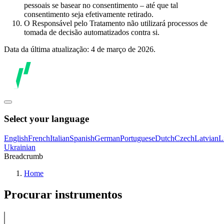
pessoais se basear no consentimento – até que tal
consentimento seja efetivamente retirado.
O Responsável pelo Tratamento não utilizará processos de
tomada de decisão automatizados contra si.
Data da última atualização: 4 de março de 2026.
Select your language
English
French
Italian
Spanish
German
Portuguese
Dutch
Czech
Latvian
L
Ukrainian
Breadcrumb
Home
Procurar instrumentos