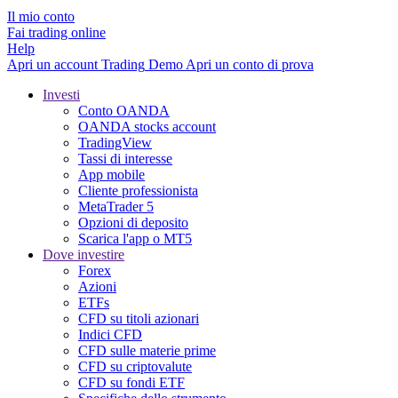
Il mio conto
Fai trading online
Help
Apri un account
Trading
Demo
Apri un conto di prova
Investi
Conto OANDA
OANDA stocks account
TradingView
Tassi di interesse
App mobile
Cliente professionista
MetaTrader 5
Opzioni di deposito
Scarica l'app o MT5
Dove investire
Forex
Azioni
ETFs
CFD su titoli azionari
Indici CFD
CFD sulle materie prime
CFD su criptovalute
CFD su fondi ETF