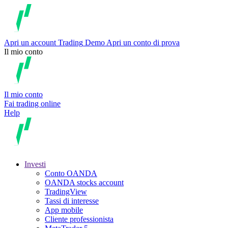
Apri un account
Trading
Demo
Apri un conto di prova
Il mio conto
Il mio conto
Fai trading online
Help
Investi
Conto OANDA
OANDA stocks account
TradingView
Tassi di interesse
App mobile
Cliente professionista