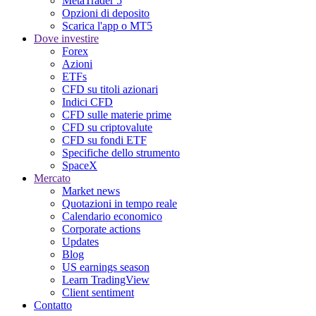
MetaTrader 5
Opzioni di deposito
Scarica l'app o MT5
Dove investire
Forex
Azioni
ETFs
CFD su titoli azionari
Indici CFD
CFD sulle materie prime
CFD su criptovalute
CFD su fondi ETF
Specifiche dello strumento
SpaceX
Mercato
Market news
Quotazioni in tempo reale
Calendario economico
Corporate actions
Updates
Blog
US earnings season
Learn TradingView
Client sentiment
Contatto