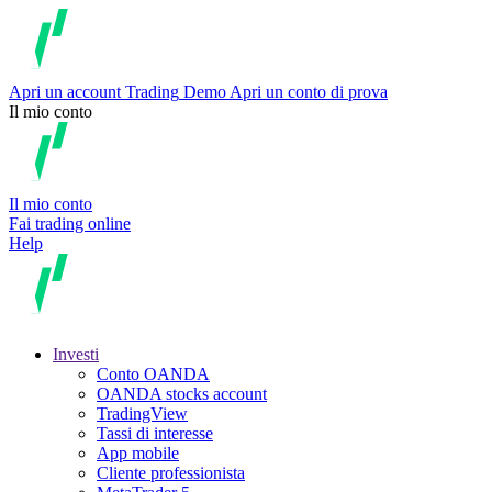
Apri un account
Trading
Demo
Apri un conto di prova
Il mio conto
Il mio conto
Fai trading online
Help
Investi
Conto OANDA
OANDA stocks account
TradingView
Tassi di interesse
App mobile
Cliente professionista