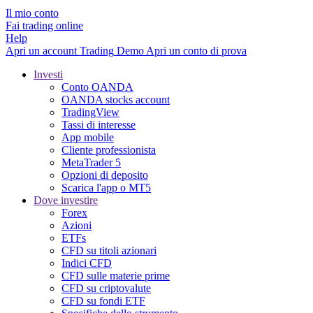
Il mio conto
Fai trading online
Help
Apri un account
Trading
Demo
Apri un conto di prova
Investi
Conto OANDA
OANDA stocks account
TradingView
Tassi di interesse
App mobile
Cliente professionista
MetaTrader 5
Opzioni di deposito
Scarica l'app o MT5
Dove investire
Forex
Azioni
ETFs
CFD su titoli azionari
Indici CFD
CFD sulle materie prime
CFD su criptovalute
CFD su fondi ETF