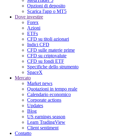
MetaTrader 5
Opzioni di deposito
Scarica l'app o MT5
Dove investire
Forex
Azioni
ETFs
CFD su titoli azionari
Indici CFD
CFD sulle materie prime
CFD su criptovalute
CFD su fondi ETF
Specifiche dello strumento
SpaceX
Mercato
Market news
Quotazioni in tempo reale
Calendario economico
Corporate actions
Updates
Blog
US earnings season
Learn TradingView
Client sentiment
Contatto