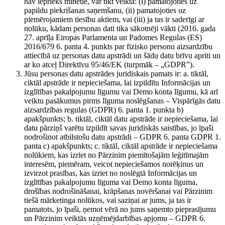
nav iepriekš minētie, var tikt veikta: (i) pamatojoties uz
papildu piekrišanas saņemšanu, (ii) pamatojoties uz
piemērojamiem tiesību aktiem, vai (iii) ja tas ir saderīgi ar
nolūku, kādam personas dati tika sākotnēji vākti (2016. gada
27. aprīļa Eiropas Parlamenta un Padomes Regulas (ES)
2016/679 6. panta 4. punkts par fizisko personu aizsardzību
attiecībā uz personas datu apstrādi un šādu datu brīvu apriti un
ar ko atceļ Direktīvu 95/46/EK (turpmāk – „GDPR”).
Jūsu personas datu apstrādes juridiskais pamats ir: a. tiktāl,
ciktāl apstrāde ir nepieciešama, lai izpildītu Informācijas un
izglītības pakalpojumu līgumu vai Demo konta līgumu, kā arī
veiktu pasākumus pirms līguma noslēgšanas – Vispārīgās datu
aizsardzības regulas (GDPR) 6. panta 1. punkta b)
apakšpunkts; b. tiktāl, ciktāl datu apstrāde ir nepieciešama, lai
datu pārziņš varētu izpildīt savas juridiskās saistības, jo īpaši
nodrošinot atbilstošu datu apstrādi – GDPR 6. panta GDPR 1.
panta c) apakšpunkts; c. tiktāl, ciktāl apstrāde ir nepieciešama
nolūkiem, kas izriet no Pārzinim piemītošajām leģitīmajām
interesēm, piemēram, veicot nepieciešamos norēķinus un
izvirzot prasības, kas izriet no noslēgtā Informācijas un
izglītības pakalpojumu līguma vai Demo konta līguma,
drošības nodrošināšanai, krāpšanas novēršanai vai Pārzinim
tiešā mārketinga nolūkos, vai saziņai ar jums, ja tas ir
pamatots, jo īpaši, ņemot vērā no jums saņemto pieprasījumu
un Pārzinim veiktās uzņēmējdarbības apjomu – GDPR 6.