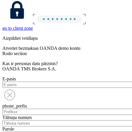
go to client zone
Aizpildiet veidlapu
Atveriet bezmaksas OANDA demo kontu
Rodo section
Kas ir personas datu pārzinis?
OANDA TMS Brokers S.A.
E-pasts
phone_prefix
Tālruņa numurs
Parole