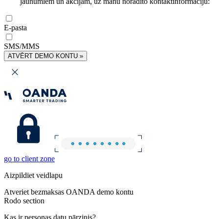
jaunumiem un akcijām, uz manu norādīto kontaktinformāciju:
E-pasta
SMS/MMS
ATVĒRT DEMO KONTU »
go to client zone
Aizpildiet veidlapu
Atveriet bezmaksas OANDA demo kontu
Rodo section
Kas ir personas datu pārzinis?