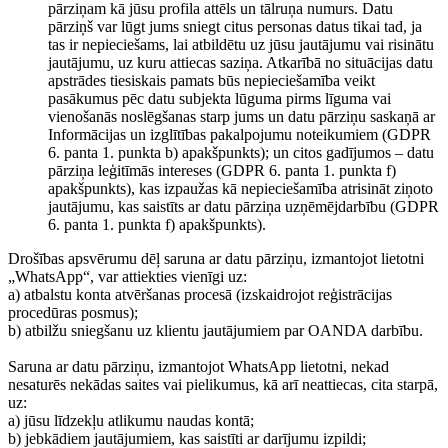
pārziņam kā jūsu profila attēls un tālruņa numurs. Datu
pārziņš var lūgt jums sniegt citus personas datus tikai tad, ja
tas ir nepieciešams, lai atbildētu uz jūsu jautājumu vai risinātu
jautājumu, uz kuru attiecas saziņa. Atkarībā no situācijas datu
apstrādes tiesiskais pamats būs nepieciešamība veikt
pasākumus pēc datu subjekta lūguma pirms līguma vai
vienošanās noslēgšanas starp jums un datu pārziņu saskaņā ar
Informācijas un izglītības pakalpojumu noteikumiem (GDPR
6. panta 1. punkta b) apakšpunkts); un citos gadījumos – datu
pārziņa leģitīmās intereses (GDPR 6. panta 1. punkta f)
apakšpunkts), kas izpaužas kā nepieciešamība atrisināt ziņoto
jautājumu, kas saistīts ar datu pārziņa uzņēmējdarbību (GDPR
6. panta 1. punkta f) apakšpunkts).
Drošības apsvērumu dēļ saruna ar datu pārziņu, izmantojot lietotni
„WhatsApp“, var attiekties vienīgi uz:
a) atbalstu konta atvēršanas procesā (izskaidrojot reģistrācijas
procedūras posmus);
b) atbilžu sniegšanu uz klientu jautājumiem par OANDA darbību.
Saruna ar datu pārziņu, izmantojot WhatsApp lietotni, nekad
nesaturēs nekādas saites vai pielikumus, kā arī neattiecas, cita starpā,
uz:
a) jūsu līdzekļu atlikumu naudas kontā;
b) jebkādiem jautājumiem, kas saistīti ar darījumu izpildi;