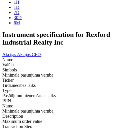
1H
1D
7D
30D
6M
Instrument specification for Rexford
Industrial Realty Inc
Akcijas
Akcijas CFD
Name
Valūta
Simbols
Minimālā pasūtījuma vērtība
Ticker
Tirdzniecības laiks
Type
Pasūtījumu pieņemšanas laiks
ISIN
Name
Minimālā pasūtījuma vērtība
Description
Maximum order value
Transaction Step