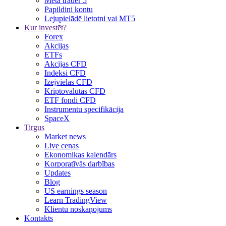
Meta trader 5
Papildini kontu
Lejupielādē lietotni vai MT5
Kur investēt?
Forex
Akcijas
ETFs
Akcijas CFD
Indeksi CFD
Izejvielas CFD
Kriptovalūtas CFD
ETF fondi CFD
Instrumentu specifikācija
SpaceX
Tirgus
Market news
Live cenas
Ekonomikas kalendārs
Korporatīvās darbības
Updates
Blog
US earnings season
Learn TradingView
Klientu noskaņojums
Kontakts