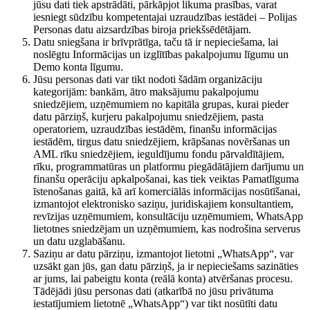
jūsu dati tiek apstrādāti, pārkāpjot likuma prasības, varat
iesniegt sūdzību kompetentajai uzraudzības iestādei – Polijas
Personas datu aizsardzības biroja priekšsēdētājam.
Datu sniegšana ir brīvprātīga, taču tā ir nepieciešama, lai
noslēgtu Informācijas un izglītības pakalpojumu līgumu un
Demo konta līgumu.
Jūsu personas dati var tikt nodoti šādām organizāciju
kategorijām: bankām, ātro maksājumu pakalpojumu
sniedzējiem, uzņēmumiem no kapitāla grupas, kurai pieder
datu pārziņš, kurjeru pakalpojumu sniedzējiem, pasta
operatoriem, uzraudzības iestādēm, finanšu informācijas
iestādēm, tirgus datu sniedzējiem, krāpšanas novēršanas un
AML rīku sniedzējiem, ieguldījumu fondu pārvaldītājiem,
rīku, programmatūras un platformu piegādātājiem darījumu un
finanšu operāciju apkalpošanai, kas tiek veiktas Pamatlīguma
īstenošanas gaitā, kā arī komerciālās informācijas nosūtīšanai,
izmantojot elektronisko saziņu, juridiskajiem konsultantiem,
revīzijas uzņēmumiem, konsultāciju uzņēmumiem, WhatsApp
lietotnes sniedzējam un uzņēmumiem, kas nodrošina serverus
un datu uzglabāšanu.
Saziņu ar datu pārziņu, izmantojot lietotni „WhatsApp“, var
uzsākt gan jūs, gan datu pārziņš, ja ir nepieciešams sazināties
ar jums, lai pabeigtu konta (reālā konta) atvēršanas procesu.
Tādējādi jūsu personas dati (atkarībā no jūsu privātuma
iestatījumiem lietotnē „WhatsApp“) var tikt nosūtīti datu