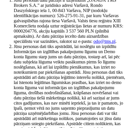
Jūsu personas datu pārziņš ir uzņēmums „OANDA TMS
Brokers S.A.” ar juridisko adresi Varšavā, Rondo
Daszyńskiego iela 1, 00-843 Varšava, NIP (nodokļu
identifikācijas numurs): 526-275-91-31, par kuru Varšavas
galvaspilsētas rajona tiesa Varšavā, Valsts tiesu reģistra XIII
Komerclietu nodaļa uztur reģistrācijas lietas ar numuru KRS:
0000204776, akciju kapitāls 3 537 560 PLN (pilnībā
apmaksāts). Ar datu pārziņa iecelto datu aizsardzības
speciālistu var sazināties, rakstot uz e-pastu:
odo@tms.pl
.
Jūsu personas dati tiks apstrādāti, lai noslēgtu un izpildītu
Informācijas un izglītības pakalpojumu līgumu un Demo
konta līgumu starp jums un datu pārziņu, tostarp arī, lai pēc
datu subjekta lūguma veiktu pasākumus pirms šo līgumu
noslēgšanas, kā arī lai izpildītu pienākumus, kas izriet no
noteikumiem par piekrišanas apstrādi. Jūsu personas dati tiks
apstrādāti arī datu pārziņa leģitīmo interešu nolūkā, piemēram,
lai īstenotu leģitīmas līgumiskas prasības, kas izriet no demo
konta līguma vai informācijas un izglītības pakalpojumu
līguma, drošības nodrošināšanai, krāpšanas novēršanai vai
datu pārziņa tiešā mārketinga nolūkā, kā arī saziņai ar jums
citos gadījumos, kas nav minēti iepriekš, ja tas ir pamatots, jo
īpaši, ņemot vērā no jums saņemto pieprasījumu un datu
pārziņa uzņēmējdarbības jomu. Jūsu personas dati var tikt
apstrādāti arī mārketinga nolūkos, pamatojoties uz jūsu datu
pārziņam sniegto piekrišanu. Apstrāde citiem nolūkiem, kas