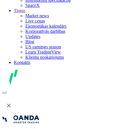
Instrumentu specifikācija
SpaceX
Tirgus
Market news
Live cenas
Ekonomikas kalendārs
Korporatīvās darbības
Updates
Blog
US earnings season
Learn TradingView
Klientu noskaņojums
Kontakts