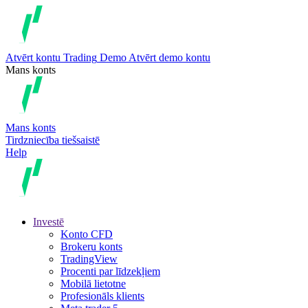
Atvērt kontu
Trading
Demo
Atvērt demo kontu
Mans konts
Mans konts
Tirdzniecība tiešsaistē
Help
Investē
Konto CFD
Brokeru konts
TradingView
Procenti par līdzekļiem
Mobilā lietotne
Profesionāls klients