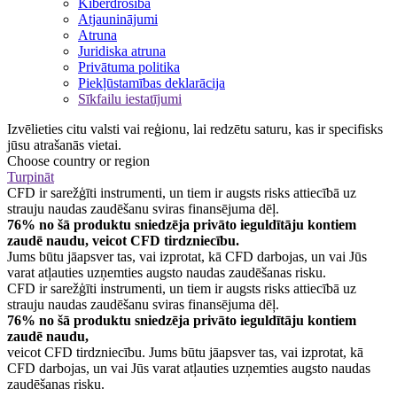
Kiberdrošība
Atjauninājumi
Atruna
Juridiska atruna
Privātuma politika
Piekļūstamības deklarācija
Sīkfailu iestatījumi
Izvēlieties citu valsti vai reģionu, lai redzētu saturu, kas ir specifisks
jūsu atrašanās vietai.
Choose country or region
Turpināt
CFD ir sarežģīti instrumenti, un tiem ir augsts risks attiecībā uz
strauju naudas zaudēšanu sviras finansējuma dēļ.
76% no šā produktu sniedzēja privāto ieguldītāju kontiem
zaudē naudu, veicot CFD tirdzniecību.
Jums būtu jāapsver tas, vai izprotat, kā CFD darbojas, un vai Jūs
varat atļauties uzņemties augsto naudas zaudēšanas risku.
CFD ir sarežģīti instrumenti, un tiem ir augsts risks attiecībā uz
strauju naudas zaudēšanu sviras finansējuma dēļ.
76% no šā produktu sniedzēja privāto ieguldītāju kontiem
zaudē naudu,
veicot CFD tirdzniecību. Jums būtu jāapsver tas, vai izprotat, kā
CFD darbojas, un vai Jūs varat atļauties uzņemties augsto naudas
zaudēšanas risku.