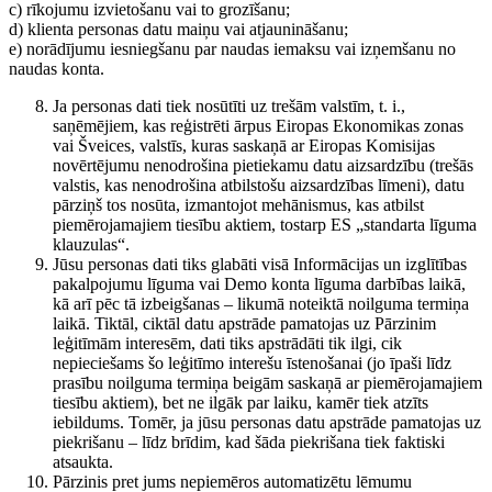
c) rīkojumu izvietošanu vai to grozīšanu;
d) klienta personas datu maiņu vai atjaunināšanu;
e) norādījumu iesniegšanu par naudas iemaksu vai izņemšanu no
naudas konta.
Ja personas dati tiek nosūtīti uz trešām valstīm, t. i.,
saņēmējiem, kas reģistrēti ārpus Eiropas Ekonomikas zonas
vai Šveices, valstīs, kuras saskaņā ar Eiropas Komisijas
novērtējumu nenodrošina pietiekamu datu aizsardzību (trešās
valstis, kas nenodrošina atbilstošu aizsardzības līmeni), datu
pārziņš tos nosūta, izmantojot mehānismus, kas atbilst
piemērojamajiem tiesību aktiem, tostarp ES „standarta līguma
klauzulas“.
Jūsu personas dati tiks glabāti visā Informācijas un izglītības
pakalpojumu līguma vai Demo konta līguma darbības laikā,
kā arī pēc tā izbeigšanas – likumā noteiktā noilguma termiņa
laikā. Tiktāl, ciktāl datu apstrāde pamatojas uz Pārzinim
leģitīmām interesēm, dati tiks apstrādāti tik ilgi, cik
nepieciešams šo leģitīmo interešu īstenošanai (jo īpaši līdz
prasību noilguma termiņa beigām saskaņā ar piemērojamajiem
tiesību aktiem), bet ne ilgāk par laiku, kamēr tiek atzīts
iebildums. Tomēr, ja jūsu personas datu apstrāde pamatojas uz
piekrišanu – līdz brīdim, kad šāda piekrišana tiek faktiski
atsaukta.
Pārzinis pret jums nepiemēros automatizētu lēmumu