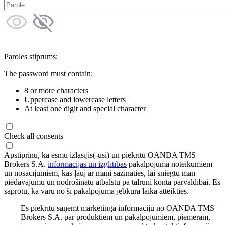
Paroles stiprums:
The password must contain:
8 or more characters
Uppercase and lowercase letters
At least one digit and special character
Check all consents
Apstiprinu, ka esmu izlasījis(-usi) un piekrītu OANDA TMS
Brokers S.A.
informācijas un izglītības
pakalpojuma noteikumiem
un nosacījumiem, kas ļauj ar mani sazināties, lai sniegtu man
piedāvājumu un nodrošinātu atbalstu pa tālruni konta pārvaldībai. Es
saprotu, ka varu no šī pakalpojuma jebkurā laikā atteikties.
Es piekrītu saņemt mārketinga informāciju no OANDA TMS
Brokers S.A. par produktiem un pakalpojumiem, piemēram,