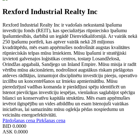
Rexford Industrial Realty Inc
Rexford Industrial Realty Inc ir vadošais nekustamā īpašuma
investīciju fonds (REIT), kas specializējas rūpniecisko īpašumu
īpašumtiesībās, darbībā un iegādē Dienvidkalifornijā. Ar vairāk nekā
250 īpašumu portfeli, kas aptver vairāk nekā 28 miljonus
kvadrātpēdu, mēs esam apņēmušies nodrošināt augstas kvalitātes
rūpnieciskās telpas mūsu īrniekiem. Mūsu īpašumi ir stratēģiski
izvietoti galvenajos loģistikas centros, tostarp Losandželosā,
Orindžas apgabalā, Sandjego un Inland Empire. Mūsu misija ir radīt
vērtību mūsu akcionāriem, nodrošinot augstākus riskam pielāgotus
atdeves rādītājus, izmantojot disciplinētu investīciju pieeju, operatīvo
izcilību un koncentrēšanos uz īrnieku apmierinātību. Mūsu
pieredzējusī vadības komanda ir pierādījusi spēju identificēt un
īstenot pievilcīgas investīciju iespējas, vienlaikus saglabājot spēcīgu
bilanci un konservatīvu kapitāla struktūru. Mēs esam apņēmušies
ievērot ilgtspējību un vides atbildību un esam īstenojuši vairākas
iniciatīvas, lai samazinātu mūsu oglekļa pēdas nospiedumu un
veicinātu energoefektivitāti.
Pārdošanas cena
Pirkšanas cena
BID
0.0000
ASK
0.0000