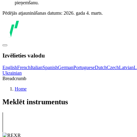
pieņemšanu.
Pēdējās atjaunināšanas datums: 2026. gada 4. marts.
Izvēlieties valodu
English
French
Italian
Spanish
German
Portuguese
Dutch
Czech
Latvian
L
Ukrainian
Breadcrumb
Home
Meklēt instrumentus