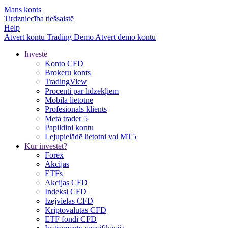
Mans konts
Tirdzniecība tiešsaistē
Help
Atvērt kontu
Trading
Demo
Atvērt demo kontu
Investē
Konto CFD
Brokeru konts
TradingView
Procenti par līdzekļiem
Mobilā lietotne
Profesionāls klients
Meta trader 5
Papildini kontu
Lejupielādē lietotni vai MT5
Kur investēt?
Forex
Akcijas
ETFs
Akcijas CFD
Indeksi CFD
Izejvielas CFD
Kriptovalūtas CFD
ETF fondi CFD