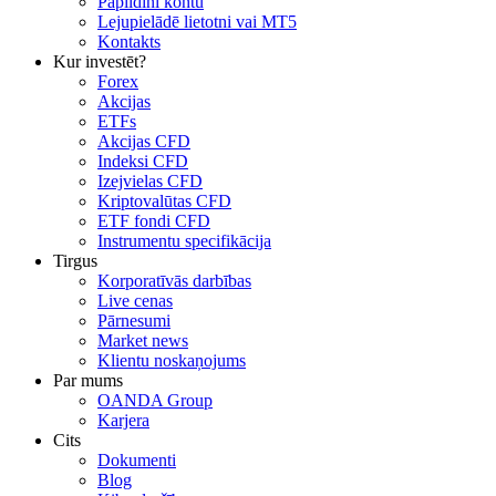
Papildini kontu
Lejupielādē lietotni vai MT5
Kontakts
Kur investēt?
Forex
Akcijas
ETFs
Akcijas CFD
Indeksi CFD
Izejvielas CFD
Kriptovalūtas CFD
ETF fondi CFD
Instrumentu specifikācija
Tirgus
Korporatīvās darbības
Live cenas
Pārnesumi
Market news
Klientu noskaņojums
Par mums
OANDA Group
Karjera
Cits
Dokumenti
Blog