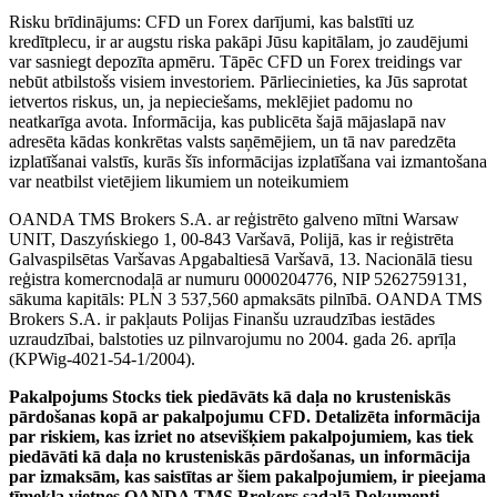
Risku brīdinājums: CFD un Forex darījumi, kas balstīti uz
kredītplecu, ir ar augstu riska pakāpi Jūsu kapitālam, jo zaudējumi
var sasniegt depozīta apmēru. Tāpēc CFD un Forex treidings var
nebūt atbilstošs visiem investoriem. Pārliecinieties, ka Jūs saprotat
ietvertos riskus, un, ja nepieciešams, meklējiet padomu no
neatkarīga avota. Informācija, kas publicēta šajā mājaslapā nav
adresēta kādas konkrētas valsts saņēmējiem, un tā nav paredzēta
izplatīšanai valstīs, kurās šīs informācijas izplatīšana vai izmantošana
var neatbilst vietējiem likumiem un noteikumiem
OANDA TMS Brokers S.A. ar reģistrēto galveno mītni Warsaw
UNIT, Daszyńskiego 1, 00-843 Varšavā, Polijā, kas ir reģistrēta
Galvaspilsētas Varšavas Apgabaltiesā Varšavā, 13. Nacionālā tiesu
reģistra komercnodaļā ar numuru 0000204776, NIP 5262759131,
sākuma kapitāls: PLN 3 537,560 apmaksāts pilnībā. OANDA TMS
Brokers S.A. ir pakļauts Polijas Finanšu uzraudzības iestādes
uzraudzībai, balstoties uz pilnvarojumu no 2004. gada 26. aprīļa
(KPWig-4021-54-1/2004).
Pakalpojums Stocks tiek piedāvāts kā daļa no krusteniskās
pārdošanas kopā ar pakalpojumu CFD. Detalizēta informācija
par riskiem, kas izriet no atsevišķiem pakalpojumiem, kas tiek
piedāvāti kā daļa no krusteniskās pārdošanas, un informācija
par izmaksām, kas saistītas ar šiem pakalpojumiem, ir pieejama
tīmekļa vietnes OANDA TMS Brokers sadaļā Dokumenti.