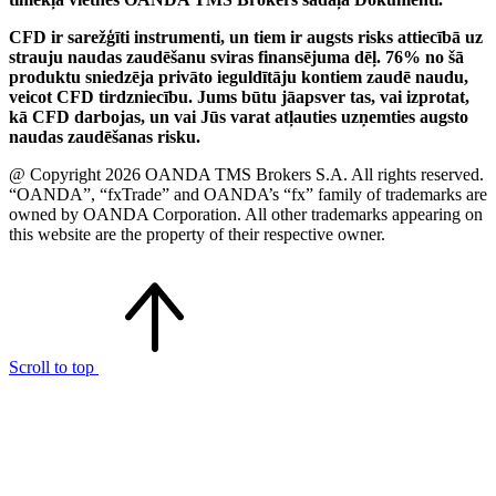
CFD ir sarežģīti instrumenti, un tiem ir augsts risks attiecībā uz
strauju naudas zaudēšanu sviras finansējuma dēļ. 76% no šā
produktu sniedzēja privāto ieguldītāju kontiem zaudē naudu,
veicot CFD tirdzniecību. Jums būtu jāapsver tas, vai izprotat,
kā CFD darbojas, un vai Jūs varat atļauties uzņemties augsto
naudas zaudēšanas risku.
@ Copyright 2026 OANDA TMS Brokers S.A. All rights reserved.
“OANDA”, “fxTrade” and OANDA’s “fx” family of trademarks are
owned by OANDA Corporation. All other trademarks appearing on
this website are the property of their respective owner.
Scroll to top