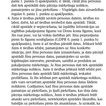
panta 1. punkta f) apakšpunkts; d. tiktāl, ciktāl jūsu personas
dati tiek apstrādāti datu pārziņa mārketinga nolūkos,
pamatojoties uz jūsu piekrišanu – Vispārīgās datu aizsardzības
regulas 6. panta 1. punkta a) apakšpunkts.
Jums ir tiesības piekļūt saviem personas datiem, tiesības tos
labot, dzēst, kā arī tiesības ierobežot datu apstrādi. Tiktāl,
ciktāl apstrāde ir nepieciešama, lai izpildītu Informācijas un
izglītības pakalpojumu līgumu vai Demo konta līgumu, kurā
Jūs esat puse, vai lai veiktu darbības pēc Jūsu pieprasījuma
pirms šo līgumu noslēgšanas (GDPR 6. panta 1. punkta b)
apakšpunkts), Jums ir arī tiesības pārsūtīt datus. Jebkurā brīdī
Jums ir tiesības iebilst, pamatojoties uz Jūsu konkrēto
situāciju, pret Jūsu personas datu izmantošanu, ja datu pārziņš
apstrādā Jūsu personas datus, pamatojoties uz savām
leģitīmajām interesēm, piemēram, saistībā ar produktu un
pakalpojumu mārketingu. Ja Jūsu personas dati tiek apstrādāti
mārketinga nolūkos, Jums ir tiesības jebkurā brīdī iebilst pret
Jūsu personas datu apstrādi šādā mārketingā, ieskaitot
profilēšanu. Ja Jūs iebilstat pret apstrādi mārketinga nolūkos,
mēs vairs nevarēsim apstrādāt Jūsu personas datus šādiem
nolūkiem. Gadījumos, kad Jūsu personas datu apstrāde
pamatojas uz piekrišanu, jo īpaši piekrišanu, kas dota datu
pārziņa mārketinga nolūkos, Jums ir tiesības jebkurā brīdī
atsaukt savu piekrišanu, neietekmējot apstrādes likumību, kas
balstījās uz piekrišanu pirms tās atsaukšanas. Ja uzskatāt, ka