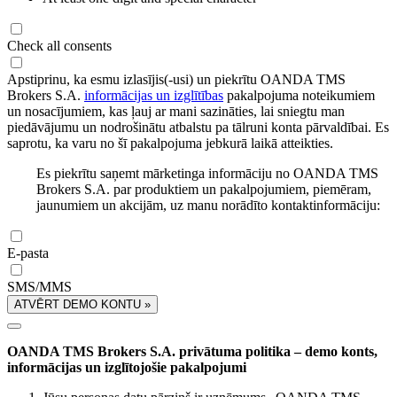
Check all consents
Apstiprinu, ka esmu izlasījis(-usi) un piekrītu OANDA TMS
Brokers S.A.
informācijas un izglītības
pakalpojuma noteikumiem
un nosacījumiem, kas ļauj ar mani sazināties, lai sniegtu man
piedāvājumu un nodrošinātu atbalstu pa tālruni konta pārvaldībai. Es
saprotu, ka varu no šī pakalpojuma jebkurā laikā atteikties.
Es piekrītu saņemt mārketinga informāciju no OANDA TMS
Brokers S.A. par produktiem un pakalpojumiem, piemēram,
jaunumiem un akcijām, uz manu norādīto kontaktinformāciju:
E-pasta
SMS/MMS
ATVĒRT DEMO KONTU »
OANDA TMS Brokers S.A. privātuma politika – demo konts,
informācijas un izglītojošie pakalpojumi