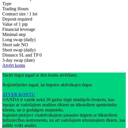
Type
Trading Hours
Contract size / 1 lot
Deposit required
Value of 1 pip
Financial leverage
Minimal step
Long swap (daily)
Short sale
NO
Short swap (daily)
Distance SL and TP
0
3-day swap (date)
Atvērt kontu
Sāciet tirgot tagad ar ātru konta atvēršanu.
Reģistrējieties tagad, lai tirgotos aktīvākajos tirgos
ATVER KONTU
OANDA ir vairāk nekā 20 gadus tirgū strādājošs brokeris, kas
lepojas ar vadošajiem analīzes rīkiem un tūkstošiem apmierinātu
klientu, un ir godalgots starpnieks.
Iegūstiet piekļuvi visaktīvākajiem pasaules tirgiem ar tūkstošiem
tirdzniecības instrumentu, kā arī vadošajiem tehniskajiem rīkiem, kas
palīdz veikt analīzi.