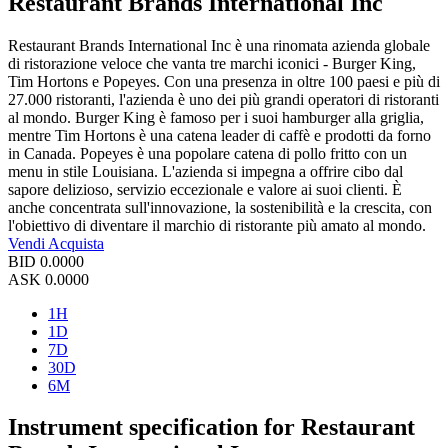
Restaurant Brands International Inc
Restaurant Brands International Inc è una rinomata azienda globale
di ristorazione veloce che vanta tre marchi iconici - Burger King,
Tim Hortons e Popeyes. Con una presenza in oltre 100 paesi e più di
27.000 ristoranti, l'azienda è uno dei più grandi operatori di ristoranti
al mondo. Burger King è famoso per i suoi hamburger alla griglia,
mentre Tim Hortons è una catena leader di caffè e prodotti da forno
in Canada. Popeyes è una popolare catena di pollo fritto con un
menu in stile Louisiana. L'azienda si impegna a offrire cibo dal
sapore delizioso, servizio eccezionale e valore ai suoi clienti. È
anche concentrata sull'innovazione, la sostenibilità e la crescita, con
l'obiettivo di diventare il marchio di ristorante più amato al mondo.
Vendi
Acquista
BID
0.0000
ASK
0.0000
1H
1D
7D
30D
6M
Instrument specification for Restaurant