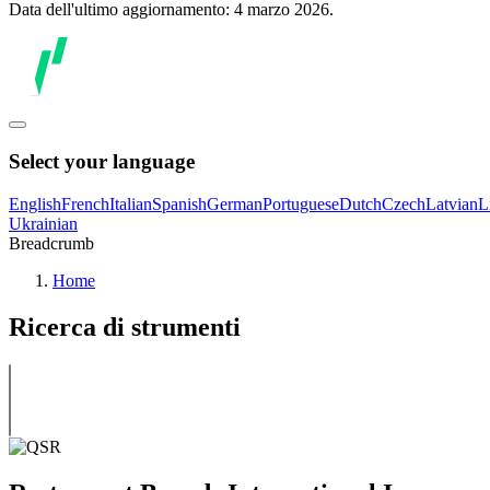
Data dell'ultimo aggiornamento: 4 marzo 2026.
Select your language
English
French
Italian
Spanish
German
Portuguese
Dutch
Czech
Latvian
L
Ukrainian
Breadcrumb
Home
Ricerca di strumenti