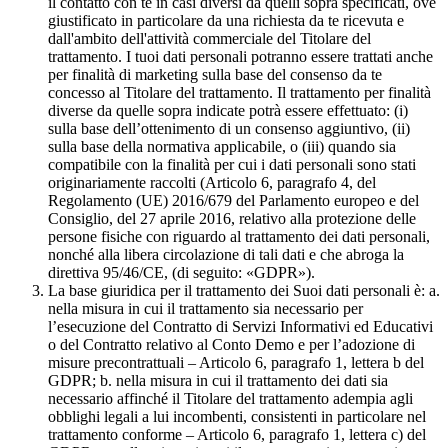
il contatto con te in casi diversi da quelli sopra specificati, ove
giustificato in particolare da una richiesta da te ricevuta e
dall'ambito dell'attività commerciale del Titolare del
trattamento. I tuoi dati personali potranno essere trattati anche
per finalità di marketing sulla base del consenso da te
concesso al Titolare del trattamento. Il trattamento per finalità
diverse da quelle sopra indicate potrà essere effettuato: (i)
sulla base dell’ottenimento di un consenso aggiuntivo, (ii)
sulla base della normativa applicabile, o (iii) quando sia
compatibile con la finalità per cui i dati personali sono stati
originariamente raccolti (Articolo 6, paragrafo 4, del
Regolamento (UE) 2016/679 del Parlamento europeo e del
Consiglio, del 27 aprile 2016, relativo alla protezione delle
persone fisiche con riguardo al trattamento dei dati personali,
nonché alla libera circolazione di tali dati e che abroga la
direttiva 95/46/CE, (di seguito: «GDPR»).
La base giuridica per il trattamento dei Suoi dati personali è: a.
nella misura in cui il trattamento sia necessario per
l’esecuzione del Contratto di Servizi Informativi ed Educativi
o del Contratto relativo al Conto Demo e per l’adozione di
misure precontrattuali – Articolo 6, paragrafo 1, lettera b del
GDPR; b. nella misura in cui il trattamento dei dati sia
necessario affinché il Titolare del trattamento adempia agli
obblighi legali a lui incombenti, consistenti in particolare nel
trattamento conforme – Articolo 6, paragrafo 1, lettera c) del