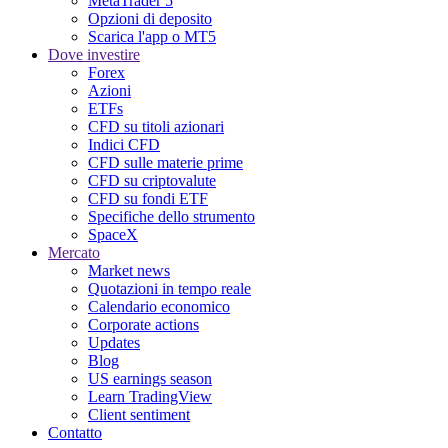
MetaTrader 5
Opzioni di deposito
Scarica l'app o MT5
Dove investire
Forex
Azioni
ETFs
CFD su titoli azionari
Indici CFD
CFD sulle materie prime
CFD su criptovalute
CFD su fondi ETF
Specifiche dello strumento
SpaceX
Mercato
Market news
Quotazioni in tempo reale
Calendario economico
Corporate actions
Updates
Blog
US earnings season
Learn TradingView
Client sentiment
Contatto