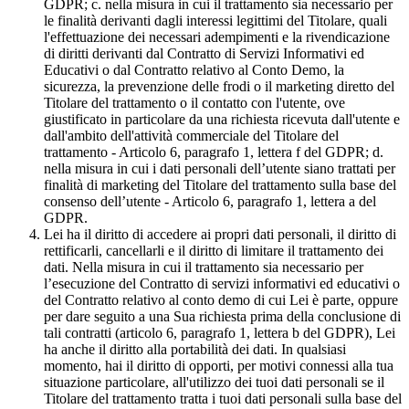
GDPR; c. nella misura in cui il trattamento sia necessario per
le finalità derivanti dagli interessi legittimi del Titolare, quali
l'effettuazione dei necessari adempimenti e la rivendicazione
di diritti derivanti dal Contratto di Servizi Informativi ed
Educativi o dal Contratto relativo al Conto Demo, la
sicurezza, la prevenzione delle frodi o il marketing diretto del
Titolare del trattamento o il contatto con l'utente, ove
giustificato in particolare da una richiesta ricevuta dall'utente e
dall'ambito dell'attività commerciale del Titolare del
trattamento - Articolo 6, paragrafo 1, lettera f del GDPR; d.
nella misura in cui i dati personali dell’utente siano trattati per
finalità di marketing del Titolare del trattamento sulla base del
consenso dell’utente - Articolo 6, paragrafo 1, lettera a del
GDPR.
Lei ha il diritto di accedere ai propri dati personali, il diritto di
rettificarli, cancellarli e il diritto di limitare il trattamento dei
dati. Nella misura in cui il trattamento sia necessario per
l’esecuzione del Contratto di servizi informativi ed educativi o
del Contratto relativo al conto demo di cui Lei è parte, oppure
per dare seguito a una Sua richiesta prima della conclusione di
tali contratti (articolo 6, paragrafo 1, lettera b del GDPR), Lei
ha anche il diritto alla portabilità dei dati. In qualsiasi
momento, hai il diritto di opporti, per motivi connessi alla tua
situazione particolare, all'utilizzo dei tuoi dati personali se il
Titolare del trattamento tratta i tuoi dati personali sulla base del