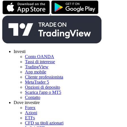
Investi
Conto OANDA
Tassi di interesse
TradingView
App mobile
Cliente professionista
MetaTrader 5
Opzioni di deposito
Scarica l'app o MT5
Contatto
Dove investire
Forex
Azioni
ETFs
CFD su titoli azionari