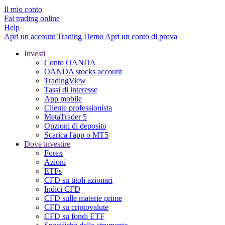
Il mio conto
Fai trading online
Help
Apri un account
Trading
Demo
Apri un conto di prova
Investi
Conto OANDA
OANDA stocks account
TradingView
Tassi di interesse
App mobile
Cliente professionista
MetaTrader 5
Opzioni di deposito
Scarica l'app o MT5
Dove investire
Forex
Azioni
ETFs
CFD su titoli azionari
Indici CFD
CFD sulle materie prime
CFD su criptovalute
CFD su fondi ETF