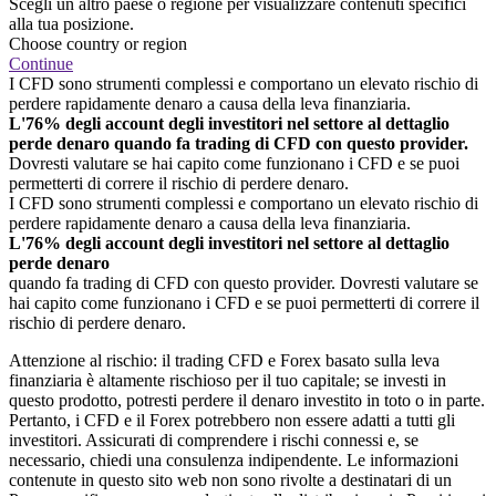
Scegli un altro paese o regione per visualizzare contenuti specifici
alla tua posizione.
Choose country or region
Continue
I CFD sono strumenti complessi e comportano un elevato rischio di
perdere rapidamente denaro a causa della leva finanziaria.
L'76% degli account degli investitori nel settore al dettaglio
perde denaro quando fa trading di CFD con questo provider.
Dovresti valutare se hai capito come funzionano i CFD e se puoi
permetterti di correre il rischio di perdere denaro.
I CFD sono strumenti complessi e comportano un elevato rischio di
perdere rapidamente denaro a causa della leva finanziaria.
L'76% degli account degli investitori nel settore al dettaglio
perde denaro
quando fa trading di CFD con questo provider. Dovresti valutare se
hai capito come funzionano i CFD e se puoi permetterti di correre il
rischio di perdere denaro.
Attenzione al rischio: il trading CFD e Forex basato sulla leva
finanziaria è altamente rischioso per il tuo capitale; se investi in
questo prodotto, potresti perdere il denaro investito in toto o in parte.
Pertanto, i CFD e il Forex potrebbero non essere adatti a tutti gli
investitori. Assicurati di comprendere i rischi connessi e, se
necessario, chiedi una consulenza indipendente. Le informazioni
contenute in questo sito web non sono rivolte a destinatari di un