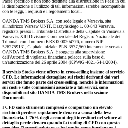
Paese specifico e non sono destinate alla distribuzione in Paesi in cui
la distribuzione o l'utilizzo di tali informazioni sarebbe incompatibile
con le leggi, i requisiti e i regolamenti locali.
OANDA TMS Brokers S.A. con sede legale a Varsavia, sita
all'indirizzo Warsaw UNIT, Daszyńskiego 1, 00-843 Varsavia,
registrata presso il Tribunale Distrettuale della Capitale di Varsavia a
Varsavia, XIII Divisione Commerciale del Registro Nazionale dei
Tribunali con il numero KRS 0000204776, numero NIP
5262759131, Capitale iniziale: PLN 3537,560 interamente versato.
OANDA TMS Brokers S.A. è soggetta alla supervisione
dell'Autorità di vigilanza finanziaria polacca sulla base di
un'autorizzazione del 26 aprile 2004 (KPWiG-4021-54-1/2004).
Il servizio Stocks viene offerto in cross-selling insieme al servizio
CFD. Le informazioni dettagliate sui rischi derivanti dai vari
servizi che fanno parte del cross-selling, nonché le informazioni
sui costi e sulle commissioni associate a tali servizi, sono
disponibili sul sito OANDA TMS Brokers nella sezione
Documenti.
I CFD sono strumenti complessi e comportano un elevato
rischio di perdere rapidamente denaro a causa della leva
finanziaria. L'76% degli account degli investitori nel settore al
dettaglio perde denaro quando fa trading di CFD con questo
provider. Dovresti valutare se hai capito come funzionano i