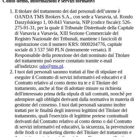
Conto demo, informazioni e servizi formativi
Il titolare del trattamento dei dati personali dell’utente è
OANDA TMS Brokers S.A., con sede a Varsavia, ul. Rondo
Daszyńskiego 1, 00-843 Varsavia, NIP (codice fiscale): 526-
275-91-31, per la quale il Tribunale Distrettuale della Capitale
di Varsavia a Varsavia, XIII Sezione Commerciale del
Registro Nazionale dei Tribunali, mantiene i fascicoli di
registrazione con il numero KRS: 0000204776, capitale
sociale di 3 537 560 PLN (interamente versato). Il
Responsabile della protezione dei dati nominato dal Titolare
del trattamento può essere contattato tramite e-mail
all'indirizzo:
odo@tms.pl
.
I tuoi dati personali saranno trattati al fine di stipulare ed
eseguire il Contratto di servizi informativi ed educativi e il
Contratto relativo al conto demo tra te e il Titolare del
trattamento, anche al fine di adottare misure su richiesta
dell'interessato prima della stipula di tali contratti, nonché per
adempiere agli obblighi derivanti dalla normativa in materia di
gestione del consenso. I tuoi dati personali saranno inoltre
trattati per le finalità degli interessi legittimi del Titolare del
trattamento, quali l'esercizio di legittime pretese contrattuali
derivanti dal Contratto relativo al conto demo o dal Contratto
di servizi informativi ed educativi, la sicurezza, la prevenzione
delle frodi o il marketing diretto del Titolare del trattamento e