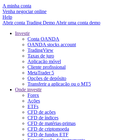
A minha conta
Venha negociar online
Help
Abrir conta
Trading
Demo
Abrir uma conta demo
Investir
Conta OANDA
OANDA stocks account
TradingView
Taxas de juro
Aplicação móvel
Cliente profissional
MetaTrader 5
Opções de depósito
Transferir a aplicação ou o MT5
Onde investir
Forex
Ações
ETFs
CFD de ações
CFD de índices
CFD de matérias-primas
CFD de criptomoeda
CFD de fundos ETF