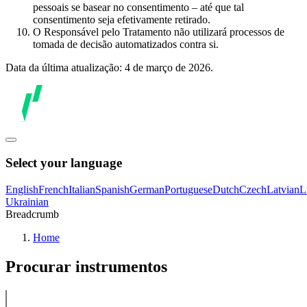
pessoais se basear no consentimento – até que tal
consentimento seja efetivamente retirado.
O Responsável pelo Tratamento não utilizará processos de
tomada de decisão automatizados contra si.
Data da última atualização: 4 de março de 2026.
Select your language
English
French
Italian
Spanish
German
Portuguese
Dutch
Czech
Latvian
L
Ukrainian
Breadcrumb
Home
Procurar instrumentos