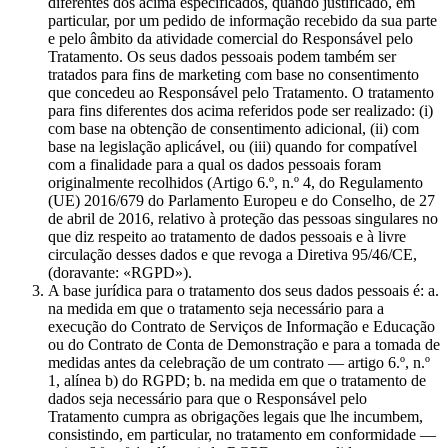
diferentes dos acima especificados, quando justificado, em
particular, por um pedido de informação recebido da sua parte
e pelo âmbito da atividade comercial do Responsável pelo
Tratamento. Os seus dados pessoais podem também ser
tratados para fins de marketing com base no consentimento
que concedeu ao Responsável pelo Tratamento. O tratamento
para fins diferentes dos acima referidos pode ser realizado: (i)
com base na obtenção de consentimento adicional, (ii) com
base na legislação aplicável, ou (iii) quando for compatível
com a finalidade para a qual os dados pessoais foram
originalmente recolhidos (Artigo 6.º, n.º 4, do Regulamento
(UE) 2016/679 do Parlamento Europeu e do Conselho, de 27
de abril de 2016, relativo à proteção das pessoas singulares no
que diz respeito ao tratamento de dados pessoais e à livre
circulação desses dados e que revoga a Diretiva 95/46/CE,
(doravante: «RGPD»).
A base jurídica para o tratamento dos seus dados pessoais é: a.
na medida em que o tratamento seja necessário para a
execução do Contrato de Serviços de Informação e Educação
ou do Contrato de Conta de Demonstração e para a tomada de
medidas antes da celebração de um contrato — artigo 6.º, n.º
1, alínea b) do RGPD; b. na medida em que o tratamento de
dados seja necessário para que o Responsável pelo
Tratamento cumpra as obrigações legais que lhe incumbem,
consistindo, em particular, no tratamento em conformidade —