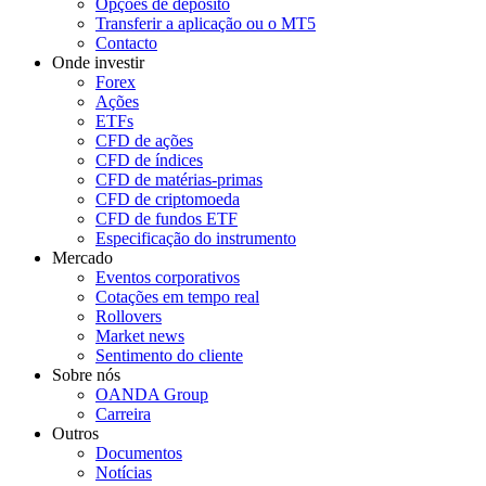
Opções de depósito
Transferir a aplicação ou o MT5
Contacto
Onde investir
Forex
Ações
ETFs
CFD de ações
CFD de índices
CFD de matérias-primas
CFD de criptomoeda
CFD de fundos ETF
Especificação do instrumento
Mercado
Eventos corporativos
Cotações em tempo real
Rollovers
Market news
Sentimento do cliente
Sobre nós
OANDA Group
Carreira
Outros
Documentos
Notícias