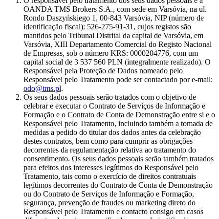
O responsável pelo tratamento dos seus dados pessoais é a
OANDA TMS Brokers S.A., com sede em Varsóvia, na ul.
Rondo Daszyńskiego 1, 00-843 Varsóvia, NIP (número de
identificação fiscal): 526-275-91-31, cujos registos são
mantidos pelo Tribunal Distrital da capital de Varsóvia, em
Varsóvia, XIII Departamento Comercial do Registo Nacional
de Empresas, sob o número KRS: 0000204776, com um
capital social de 3 537 560 PLN (integralmente realizado). O
Responsável pela Proteção de Dados nomeado pelo
Responsável pelo Tratamento pode ser contactado por e-mail:
odo@tms.pl
.
Os seus dados pessoais serão tratados com o objetivo de
celebrar e executar o Contrato de Serviços de Informação e
Formação e o Contrato de Conta de Demonstração entre si e o
Responsável pelo Tratamento, incluindo também a tomada de
medidas a pedido do titular dos dados antes da celebração
destes contratos, bem como para cumprir as obrigações
decorrentes da regulamentação relativa ao tratamento do
consentimento. Os seus dados pessoais serão também tratados
para efeitos dos interesses legítimos do Responsável pelo
Tratamento, tais como o exercício de direitos contratuais
legítimos decorrentes do Contrato de Conta de Demonstração
ou do Contrato de Serviços de Informação e Formação,
segurança, prevenção de fraudes ou marketing direto do
Responsável pelo Tratamento e contacto consigo em casos