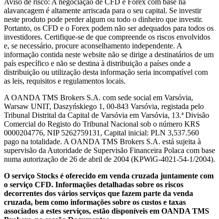
Aviso de risco: A negociação de CFD e Forex com base na
alavancagem é altamente arriscada para o seu capital. Se investir
neste produto pode perder algum ou todo o dinheiro que investir.
Portanto, os CFD e o Forex podem não ser adequados para todos os
investidores. Certifique-se de que compreende os riscos envolvidos
e, se necessário, procure aconselhamento independente. A
informação contida neste website não se dirige a destinatários de um
país específico e não se destina à distribuição a países onde a
distribuição ou utilização desta informação seria incompatível com
as leis, requisitos e regulamentos locais.
A OANDA TMS Brokers S.A. com sede social em Varsóvia,
Warsaw UNIT, Daszyńskiego 1, 00-843 Varsóvia, registada pelo
Tribunal Distrital da Capital de Varsóvia em Varsóvia, 13.ª Divisão
Comercial do Registo do Tribunal Nacional sob o número KRS
0000204776, NIP 5262759131, Capital inicial: PLN 3,537.560
pago na totalidade. A OANDA TMS Brokers S.A. está sujeita à
supervisão da Autoridade de Supervisão Financeira Polaca com base
numa autorização de 26 de abril de 2004 (KPWiG-4021-54-1/2004).
O serviço Stocks é oferecido em venda cruzada juntamente com
o serviço CFD. Informações detalhadas sobre os riscos
decorrentes dos vários serviços que fazem parte da venda
cruzada, bem como informações sobre os custos e taxas
associados a estes serviços, estão disponíveis em OANDA TMS