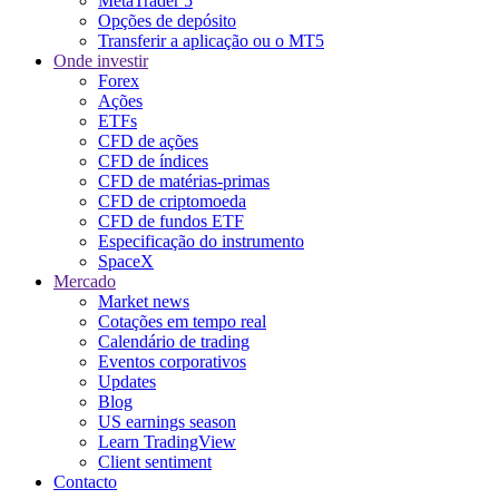
MetaTrader 5
Opções de depósito
Transferir a aplicação ou o MT5
Onde investir
Forex
Ações
ETFs
CFD de ações
CFD de índices
CFD de matérias-primas
CFD de criptomoeda
CFD de fundos ETF
Especificação do instrumento
SpaceX
Mercado
Market news
Cotações em tempo real
Calendário de trading
Eventos corporativos
Updates
Blog
US earnings season
Learn TradingView
Client sentiment
Contacto