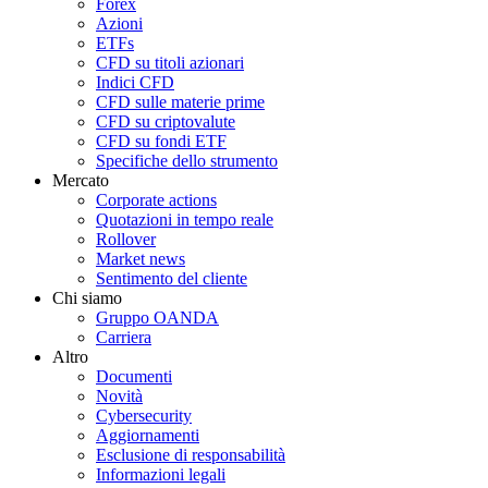
Forex
Azioni
ETFs
CFD su titoli azionari
Indici CFD
CFD sulle materie prime
CFD su criptovalute
CFD su fondi ETF
Specifiche dello strumento
Mercato
Corporate actions
Quotazioni in tempo reale
Rollover
Market news
Sentimento del cliente
Chi siamo
Gruppo OANDA
Carriera
Altro
Documenti
Novità
Cybersecurity
Aggiornamenti
Esclusione di responsabilità
Informazioni legali