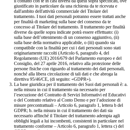
il contatto con te in casi diversi da quelli sopra specificati, ove
giustificato in particolare da una richiesta da te ricevuta e
dall'ambito dell'attività commerciale del Titolare del
trattamento. I tuoi dati personali potranno essere trattati anche
per finalità di marketing sulla base del consenso da te
concesso al Titolare del trattamento. Il trattamento per finalità
diverse da quelle sopra indicate potrà essere effettuato: (i)
sulla base dell’ottenimento di un consenso aggiuntivo, (ii)
sulla base della normativa applicabile, o (iii) quando sia
compatibile con la finalità per cui i dati personali sono stati
originariamente raccolti (Articolo 6, paragrafo 4, del
Regolamento (UE) 2016/679 del Parlamento europeo e del
Consiglio, del 27 aprile 2016, relativo alla protezione delle
persone fisiche con riguardo al trattamento dei dati personali,
nonché alla libera circolazione di tali dati e che abroga la
direttiva 95/46/CE, (di seguito: «GDPR»).
La base giuridica per il trattamento dei Suoi dati personali è: a.
nella misura in cui il trattamento sia necessario per
l’esecuzione del Contratto di Servizi Informativi ed Educativi
o del Contratto relativo al Conto Demo e per l’adozione di
misure precontrattuali – Articolo 6, paragrafo 1, lettera b del
GDPR; b. nella misura in cui il trattamento dei dati sia
necessario affinché il Titolare del trattamento adempia agli
obblighi legali a lui incombenti, consistenti in particolare nel
trattamento conforme – Articolo 6, paragrafo 1, lettera c) del