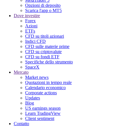
MetaTrader 5
Opzioni di deposito
Scarica l'app o MT5
Dove investire
Forex
Azioni
ETFs
CFD su titoli azionari
Indici CFD
CFD sulle materie prime
CFD su criptovalute
CFD su fondi ETF
Specifiche dello strumento
SpaceX
Mercato
Market news
Quotazioni in tempo reale
Calendario economico
Corporate actions
Updates
Blog
US earnings season
Learn TradingView
Client sentiment
Contatto