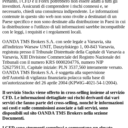
Pertanto, i CFD e il Forex potrebbero non essere adatti a tutti gli
investitori. Assicurati di comprendere i rischi connessi e, se
necessario, chiedi una consulenza indipendente. Le informazioni
contenute in questo sito web non sono rivolte a destinatari di un
Paese specifico e non sono destinate alla distribuzione in Paesi in cui
la distribuzione o l'utilizzo di tali informazioni sarebbe incompatibile
con le leggi, i requisiti e i regolamenti locali.
OANDA TMS Brokers S.A. con sede legale a Varsavia, sita
all'indirizzo Warsaw UNIT, Daszyńskiego 1, 00-843 Varsavia,
registrata presso il Tribunale Distrettuale della Capitale di Varsavia a
Varsavia, XIII Divisione Commerciale del Registro Nazionale dei
Tribunali con il numero KRS 0000204776, numero NIP
5262759131, Capitale iniziale: PLN 3537,560 interamente versato.
OANDA TMS Brokers S.A. è soggetta alla supervisione
dell'Autorità di vigilanza finanziaria polacca sulla base di
un'autorizzazione del 26 aprile 2004 (KPWiG-4021-54-1/2004).
Il servizio Stocks viene offerto in cross-selling insieme al servizio
CFD. Le informazioni dettagliate sui rischi derivanti dai vari
servizi che fanno parte del cross-selling, nonché le informazioni
sui costi e sulle commissioni associate a tali servizi, sono
disponibili sul sito OANDA TMS Brokers nella sezione
Documenti.
I CFD sono strumenti complessi e comportano un elevato