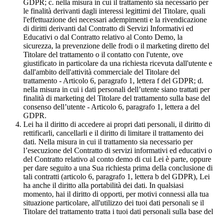
GDPR; c. nella misura in cui il trattamento sia necessario per
le finalità derivanti dagli interessi legittimi del Titolare, quali
l'effettuazione dei necessari adempimenti e la rivendicazione
di diritti derivanti dal Contratto di Servizi Informativi ed
Educativi o dal Contratto relativo al Conto Demo, la
sicurezza, la prevenzione delle frodi o il marketing diretto del
Titolare del trattamento o il contatto con l'utente, ove
giustificato in particolare da una richiesta ricevuta dall'utente e
dall'ambito dell'attività commerciale del Titolare del
trattamento - Articolo 6, paragrafo 1, lettera f del GDPR; d.
nella misura in cui i dati personali dell’utente siano trattati per
finalità di marketing del Titolare del trattamento sulla base del
consenso dell’utente - Articolo 6, paragrafo 1, lettera a del
GDPR.
Lei ha il diritto di accedere ai propri dati personali, il diritto di
rettificarli, cancellarli e il diritto di limitare il trattamento dei
dati. Nella misura in cui il trattamento sia necessario per
l’esecuzione del Contratto di servizi informativi ed educativi o
del Contratto relativo al conto demo di cui Lei è parte, oppure
per dare seguito a una Sua richiesta prima della conclusione di
tali contratti (articolo 6, paragrafo 1, lettera b del GDPR), Lei
ha anche il diritto alla portabilità dei dati. In qualsiasi
momento, hai il diritto di opporti, per motivi connessi alla tua
situazione particolare, all'utilizzo dei tuoi dati personali se il
Titolare del trattamento tratta i tuoi dati personali sulla base del