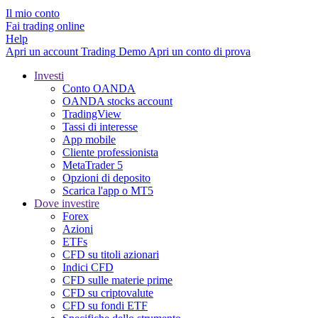
Il mio conto
Fai trading online
Help
Apri un account
Trading
Demo
Apri un conto di prova
Investi
Conto OANDA
OANDA stocks account
TradingView
Tassi di interesse
App mobile
Cliente professionista
MetaTrader 5
Opzioni di deposito
Scarica l'app o MT5
Dove investire
Forex
Azioni
ETFs
CFD su titoli azionari
Indici CFD
CFD sulle materie prime
CFD su criptovalute
CFD su fondi ETF