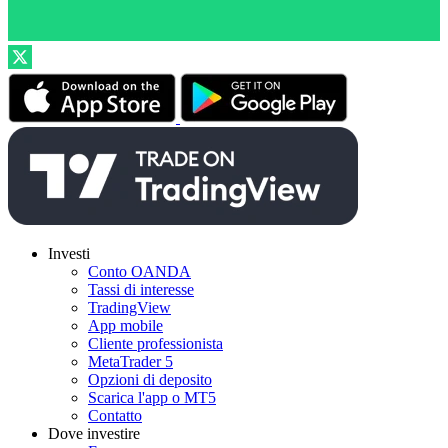
Investi
Conto OANDA
Tassi di interesse
TradingView
App mobile
Cliente professionista
MetaTrader 5
Opzioni di deposito
Scarica l'app o MT5
Contatto
Dove investire