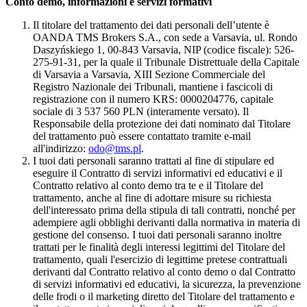
Conto demo, informazioni e servizi formativi
Il titolare del trattamento dei dati personali dell’utente è
OANDA TMS Brokers S.A., con sede a Varsavia, ul. Rondo
Daszyńskiego 1, 00-843 Varsavia, NIP (codice fiscale): 526-
275-91-31, per la quale il Tribunale Distrettuale della Capitale
di Varsavia a Varsavia, XIII Sezione Commerciale del
Registro Nazionale dei Tribunali, mantiene i fascicoli di
registrazione con il numero KRS: 0000204776, capitale
sociale di 3 537 560 PLN (interamente versato). Il
Responsabile della protezione dei dati nominato dal Titolare
del trattamento può essere contattato tramite e-mail
all'indirizzo:
odo@tms.pl
.
I tuoi dati personali saranno trattati al fine di stipulare ed
eseguire il Contratto di servizi informativi ed educativi e il
Contratto relativo al conto demo tra te e il Titolare del
trattamento, anche al fine di adottare misure su richiesta
dell'interessato prima della stipula di tali contratti, nonché per
adempiere agli obblighi derivanti dalla normativa in materia di
gestione del consenso. I tuoi dati personali saranno inoltre
trattati per le finalità degli interessi legittimi del Titolare del
trattamento, quali l'esercizio di legittime pretese contrattuali
derivanti dal Contratto relativo al conto demo o dal Contratto
di servizi informativi ed educativi, la sicurezza, la prevenzione
delle frodi o il marketing diretto del Titolare del trattamento e