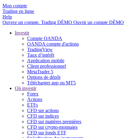
Mon compte
Trading en ligne
Help
Ouvrez un compte.
Trading
DÉMO
Ouvrir un compte DÉMO
Investir
Compte OANDA
OANDA compte d'actions
TradingView
Taux d’intérêt
Application mobile
Client professionnel
MetaTrader 5
Options de dépôt
Télécharger app ou MT5
Où investir
Forex
Actions
ETFs
CFD sur actions
CFD sur indices
CFD sur matières premières
CFD sur crypto-monnaies
CFD sur fonds ETF