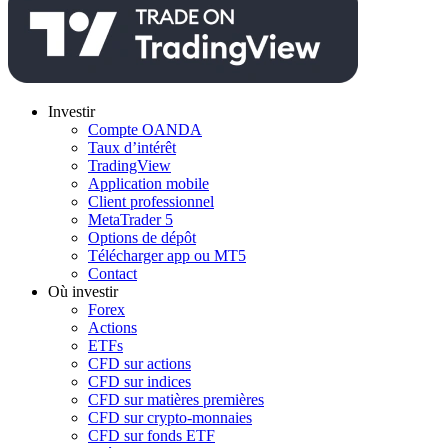
Investir
Compte OANDA
Taux d’intérêt
TradingView
Application mobile
Client professionnel
MetaTrader 5
Options de dépôt
Télécharger app ou MT5
Contact
Où investir
Forex
Actions
ETFs
CFD sur actions
CFD sur indices
CFD sur matières premières
CFD sur crypto-monnaies
CFD sur fonds ETF