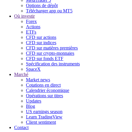
MetaTrader 5
Options de dépôt
Télécharger app ou MT5
Où investir
Forex
Actions
ETFs
CFD sur actions
CFD sur indices
CFD sur matières premières
CFD sur crypto-monnaies
CFD sur fonds ETF
Spécification des instruments
SpaceX
Marché
Market news
Cotations en direct
Calendrier économique
Opérations sur titres
Updates
Blog
US earnings season
Learn TradingView
Client sentiment
Contact