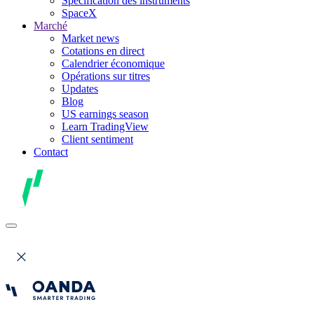
Spécification des instruments
SpaceX
Marché
Market news
Cotations en direct
Calendrier économique
Opérations sur titres
Updates
Blog
US earnings season
Learn TradingView
Client sentiment
Contact