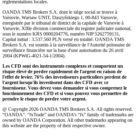
réglementations locales.
OANDA TMS Brokers S.A. dont le siège social se trouve à
Varsovie, Warsaw UNIT, Daszyńskiego 1, 00-843 Varsovie,
enregistrée par le tribunal de district de la capitale de Varsovie à
Varsovie, XIIIe division commerciale du registre judiciaire national,
sous le numéro KRS 0000204776, numéro NIP 5262759131,
Capital initial : 3.537.560 PLN versé en totalité. OANDA TMS
Brokers S.A. est soumis à la surveillance de l'Autorité polonaise de
surveillance financière sur la base d'une autorisation du 26 avril
2004 (KPWiG-4021-54-1/2004).
Les CFD sont des instruments complexes et comportent un
risque élevé de perdre rapidement de l'argent en raison de
l'effet de levier. 76% des investisseurs particuliers perdent de
l'argent lorsqu'ils investissent dans des CFD avec ce
fournisseur. Vous devez vous demander si vous comprenez le
fonctionnement des CFD et si vous pouvez vous permettre de
prendre le risque de perdre votre argent.
@ Copyright 2026 OANDA TMS Brokers S.A. All rights reserved.
“OANDA”, “fxTrade” and OANDA’s “fx” family of trademarks are
owned by OANDA Corporation. All other trademarks appearing on
this website are the property of their respective owner.