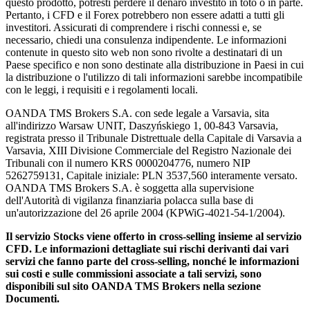
questo prodotto, potresti perdere il denaro investito in toto o in parte.
Pertanto, i CFD e il Forex potrebbero non essere adatti a tutti gli
investitori. Assicurati di comprendere i rischi connessi e, se
necessario, chiedi una consulenza indipendente. Le informazioni
contenute in questo sito web non sono rivolte a destinatari di un
Paese specifico e non sono destinate alla distribuzione in Paesi in cui
la distribuzione o l'utilizzo di tali informazioni sarebbe incompatibile
con le leggi, i requisiti e i regolamenti locali.
OANDA TMS Brokers S.A. con sede legale a Varsavia, sita
all'indirizzo Warsaw UNIT, Daszyńskiego 1, 00-843 Varsavia,
registrata presso il Tribunale Distrettuale della Capitale di Varsavia a
Varsavia, XIII Divisione Commerciale del Registro Nazionale dei
Tribunali con il numero KRS 0000204776, numero NIP
5262759131, Capitale iniziale: PLN 3537,560 interamente versato.
OANDA TMS Brokers S.A. è soggetta alla supervisione
dell'Autorità di vigilanza finanziaria polacca sulla base di
un'autorizzazione del 26 aprile 2004 (KPWiG-4021-54-1/2004).
Il servizio Stocks viene offerto in cross-selling insieme al servizio
CFD. Le informazioni dettagliate sui rischi derivanti dai vari
servizi che fanno parte del cross-selling, nonché le informazioni
sui costi e sulle commissioni associate a tali servizi, sono
disponibili sul sito OANDA TMS Brokers nella sezione
Documenti.