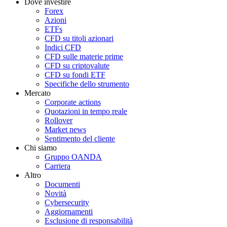
Dove investire
Forex
Azioni
ETFs
CFD su titoli azionari
Indici CFD
CFD sulle materie prime
CFD su criptovalute
CFD su fondi ETF
Specifiche dello strumento
Mercato
Corporate actions
Quotazioni in tempo reale
Rollover
Market news
Sentimento del cliente
Chi siamo
Gruppo OANDA
Carriera
Altro
Documenti
Novità
Cybersecurity
Aggiornamenti
Esclusione di responsabilità