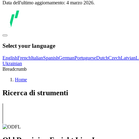
Data dell'ultimo aggiornamento: 4 marzo 2026.
Select your language
English
French
Italian
Spanish
German
Portuguese
Dutch
Czech
Latvian
L
Ukrainian
Breadcrumb
Home
Ricerca di strumenti