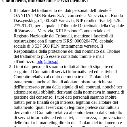
Conto demo, informazioni e servizi formativi
Il titolare del trattamento dei dati personali dell’utente è
OANDA TMS Brokers S.A., con sede a Varsavia, ul. Rondo
Daszyńskiego 1, 00-843 Varsavia, NIP (codice fiscale): 526-
275-91-31, per la quale il Tribunale Distrettuale della Capitale
di Varsavia a Varsavia, XIII Sezione Commerciale del
Registro Nazionale dei Tribunali, mantiene i fascicoli di
registrazione con il numero KRS: 0000204776, capitale
sociale di 3 537 560 PLN (interamente versato). Il
Responsabile della protezione dei dati nominato dal Titolare
del trattamento può essere contattato tramite e-mail
all'indirizzo:
odo@tms.pl
.
I tuoi dati personali saranno trattati al fine di stipulare ed
eseguire il Contratto di servizi informativi ed educativi e il
Contratto relativo al conto demo tra te e il Titolare del
trattamento, anche al fine di adottare misure su richiesta
dell'interessato prima della stipula di tali contratti, nonché per
adempiere agli obblighi derivanti dalla normativa in materia di
gestione del consenso. I tuoi dati personali saranno inoltre
trattati per le finalità degli interessi legittimi del Titolare del
trattamento, quali l'esercizio di legittime pretese contrattuali
derivanti dal Contratto relativo al conto demo o dal Contratto
di servizi informativi ed educativi, la sicurezza, la prevenzione
delle frodi o il marketing diretto del Titolare del trattamento e