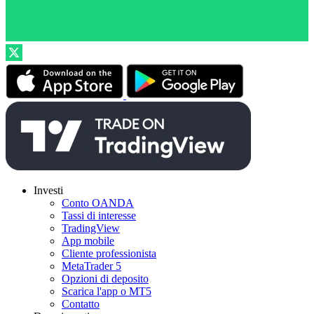
Investi
Conto OANDA
Tassi di interesse
TradingView
App mobile
Cliente professionista
MetaTrader 5
Opzioni di deposito
Scarica l'app o MT5
Contatto