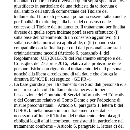
il contatto con te in casi diversi da quelli sopra specificati, ove
giustificato in particolare da una richiesta da te ricevuta e
dall'ambito dell'attività commerciale del Titolare del
trattamento. I tuoi dati personali potranno essere trattati anche
per finalità di marketing sulla base del consenso da te
concesso al Titolare del trattamento. Il trattamento per finalità
diverse da quelle sopra indicate potrà essere effettuato: (i)
sulla base dell’ottenimento di un consenso aggiuntivo, (ii)
sulla base della normativa applicabile, o (iii) quando sia
compatibile con la finalità per cui i dati personali sono stati
originariamente raccolti (Articolo 6, paragrafo 4, del
Regolamento (UE) 2016/679 del Parlamento europeo e del
Consiglio, del 27 aprile 2016, relativo alla protezione delle
persone fisiche con riguardo al trattamento dei dati personali,
nonché alla libera circolazione di tali dati e che abroga la
direttiva 95/46/CE, (di seguito: «GDPR»).
La base giuridica per il trattamento dei Suoi dati personali è: a.
nella misura in cui il trattamento sia necessario per
l’esecuzione del Contratto di Servizi Informativi ed Educativi
o del Contratto relativo al Conto Demo e per l’adozione di
misure precontrattuali – Articolo 6, paragrafo 1, lettera b del
GDPR; b. nella misura in cui il trattamento dei dati sia
necessario affinché il Titolare del trattamento adempia agli
obblighi legali a lui incombenti, consistenti in particolare nel
trattamento conforme – Articolo 6, paragrafo 1, lettera c) del