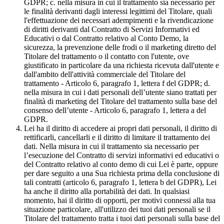
GDPR; c. nella misura in cui il trattamento sia necessario per
le finalità derivanti dagli interessi legittimi del Titolare, quali
l'effettuazione dei necessari adempimenti e la rivendicazione
di diritti derivanti dal Contratto di Servizi Informativi ed
Educativi o dal Contratto relativo al Conto Demo, la
sicurezza, la prevenzione delle frodi o il marketing diretto del
Titolare del trattamento o il contatto con l'utente, ove
giustificato in particolare da una richiesta ricevuta dall'utente e
dall'ambito dell'attività commerciale del Titolare del
trattamento - Articolo 6, paragrafo 1, lettera f del GDPR; d.
nella misura in cui i dati personali dell’utente siano trattati per
finalità di marketing del Titolare del trattamento sulla base del
consenso dell’utente - Articolo 6, paragrafo 1, lettera a del
GDPR.
Lei ha il diritto di accedere ai propri dati personali, il diritto di
rettificarli, cancellarli e il diritto di limitare il trattamento dei
dati. Nella misura in cui il trattamento sia necessario per
l’esecuzione del Contratto di servizi informativi ed educativi o
del Contratto relativo al conto demo di cui Lei è parte, oppure
per dare seguito a una Sua richiesta prima della conclusione di
tali contratti (articolo 6, paragrafo 1, lettera b del GDPR), Lei
ha anche il diritto alla portabilità dei dati. In qualsiasi
momento, hai il diritto di opporti, per motivi connessi alla tua
situazione particolare, all'utilizzo dei tuoi dati personali se il
Titolare del trattamento tratta i tuoi dati personali sulla base del