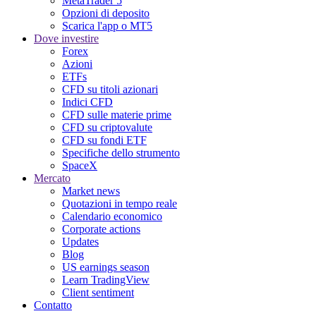
MetaTrader 5
Opzioni di deposito
Scarica l'app o MT5
Dove investire
Forex
Azioni
ETFs
CFD su titoli azionari
Indici CFD
CFD sulle materie prime
CFD su criptovalute
CFD su fondi ETF
Specifiche dello strumento
SpaceX
Mercato
Market news
Quotazioni in tempo reale
Calendario economico
Corporate actions
Updates
Blog
US earnings season
Learn TradingView
Client sentiment
Contatto