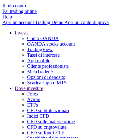
Il mio conto
Fai trading online
Help
Apri un account
Trading
Demo
Apri un conto di prova
Investi
Conto OANDA
OANDA stocks account
TradingView
Tassi di interesse
App mobile
Cliente professionista
MetaTrader 5
Opzioni di deposito
Scarica l'app o MT5
Dove investire
Forex
Azioni
ETFs
CFD su titoli azionari
Indici CFD
CFD sulle materie prime
CFD su criptovalute
CFD su fondi ETF