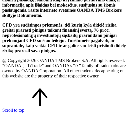
informaciją apie išlaidas bei mokesčius, susijusius su šiomis
paslaugomis, rasite interneto svetainės OANDA TMS Brokers
skiltyje Dokumentai.
CFD yra sudėtingos priemonės, dėl kurių kyla didelė rizika
greitai prarasti pinigus taikant finansinį svertą. 76 proc.
neprofesionaliųjų investuotojų sąskaitų prarandami pinigai
prekiaujant CFD su šiuo teikėju. Turėtumėte pagalvoti, ar
suprantate, kaip veikia CFD ir ar galite sau leisti prisiimti didelę
riziką prarasti savo pinigus.
@ Copyright 2026 OANDA TMS Brokers S.A. All rights reserved.
“OANDA”, “fxTrade” and OANDA’s “fx” family of trademarks are
owned by OANDA Corporation. All other trademarks appearing on
this website are the property of their respective owner.
Scroll to top