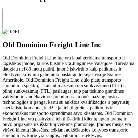
Old Dominion Freight Line Inc
Old Dominion Freight Line Inc yra labai gerbiama transporto ir
logistikos įmonė, kurios būstinė yra Jungtinėse Valstijose. Turėdama
daugiau nei 80 metų patirtį, įmonė įsitvirtino kaip patikimas ir
efektyvus krovinių gabenimo paslaugų teikėjas visoje Šiaurės
Amerikoje. Old Dominion Freight Line siūlo platų transporto
sprendimų spektrą, įskaitant mažesnių nei sunkvežimio (LTL) ir
pilnų sunkvežimių (FTL) paslaugas, taip pat tiekimo grandinės
valdymo ir sandėliavimo sprendimus. Įmonės pažangiausios
technologijos ir įranga, kartu su aukštos kvalifikacijos ir patyrusių
specialistų komanda, leidžia jai teikti greitus, patikimus ir
ekonomiškus transporto sprendimus savo klientams. Old Dominion
Freight Line yra pasiryžusi teikti išskirtinį klientų aptarnavimą ir
buvo pripažinta už išskirtinį veikimą pramonėje. Įmonės misija yra
viršyti klientų lūkesčius, teikiant aukščiausios kokybės transporto
sprendimus, kurie yra saugūs, patikimi ir efektyvūs.