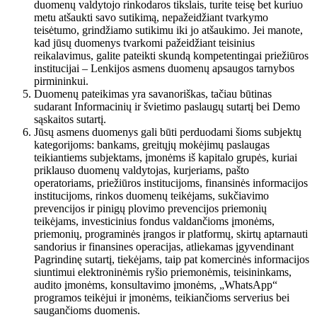
duomenų valdytojo rinkodaros tikslais, turite teisę bet kuriuo
metu atšaukti savo sutikimą, nepažeidžiant tvarkymo
teisėtumo, grindžiamo sutikimu iki jo atšaukimo. Jei manote,
kad jūsų duomenys tvarkomi pažeidžiant teisinius
reikalavimus, galite pateikti skundą kompetentingai priežiūros
institucijai – Lenkijos asmens duomenų apsaugos tarnybos
pirmininkui.
Duomenų pateikimas yra savanoriškas, tačiau būtinas
sudarant Informacinių ir švietimo paslaugų sutartį bei Demo
sąskaitos sutartį.
Jūsų asmens duomenys gali būti perduodami šioms subjektų
kategorijoms: bankams, greitųjų mokėjimų paslaugas
teikiantiems subjektams, įmonėms iš kapitalo grupės, kuriai
priklauso duomenų valdytojas, kurjeriams, pašto
operatoriams, priežiūros institucijoms, finansinės informacijos
institucijoms, rinkos duomenų teikėjams, sukčiavimo
prevencijos ir pinigų plovimo prevencijos priemonių
teikėjams, investicinius fondus valdančioms įmonėms,
priemonių, programinės įrangos ir platformų, skirtų aptarnauti
sandorius ir finansines operacijas, atliekamas įgyvendinant
Pagrindinę sutartį, tiekėjams, taip pat komercinės informacijos
siuntimui elektroninėmis ryšio priemonėmis, teisininkams,
audito įmonėms, konsultavimo įmonėms, „WhatsApp“
programos teikėjui ir įmonėms, teikiančioms serverius bei
saugančioms duomenis.