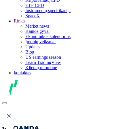
Kriptovaliutų CFD
ETF CFD
Instrumentų specifikacija
SpaceX
Rinka
Market news
Kainos gyvai
Ekonomikos kalendorius
Įmonių veiksmai
Updates
Blog
US earnings season
Learn TradingView
Klientų nuomonė
kontaktas