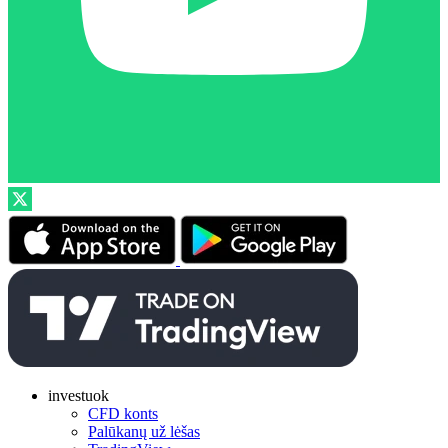
investuok
CFD konts
Palūkanų už lėšas