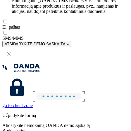
Sutinku gauti „OANDA TMS Brokers S.A.” rinkodaros
informaciją apie produktus ir paslaugas, pvz., naujienas ir
akcijas, naudojant pateiktus kontaktinius duomenis:
El. paštas
SMS/MMS
ATSIDARYKITE DEMO SĄSKAITĄ »
go to client zone
Užpildykite formą
Atidarykite nemokamą OANDA demo sąskaitą
Rodo section