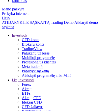
kontaktas
Mano paskyra
Prekyba internetu
Help
ATIDARYKITE SĄSKAITĄ
Trading
Demo
Atidaryti demo
sąskaitą
Investuok
CFD konts
Brokeru konts
TradingView
Palūkanų už lėšas
Mobilioji programėlė
Profesionalus klientas
Meta trader 5
Papildyk sąskaitą
Atsisiųsti programėlę arba MT5
į ką investuoti
Forex
Akcijų
ETFs
Akcijų CFD
Ideksai CFD
CFD žaliavos