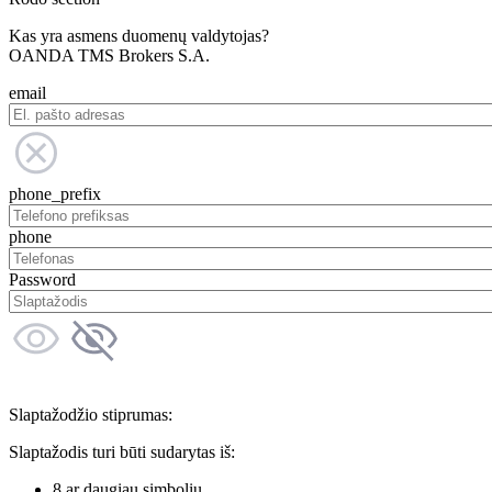
Kas yra asmens duomenų valdytojas?
OANDA TMS Brokers S.A.
email
phone_prefix
phone
Password
Slaptažodžio stiprumas:
Slaptažodis turi būti sudarytas iš:
8 ar daugiau simbolių