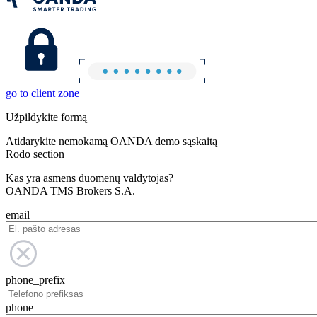
go to client zone
Užpildykite formą
Atidarykite nemokamą OANDA demo sąskaitą
Rodo section
Kas yra asmens duomenų valdytojas?
OANDA TMS Brokers S.A.
email
phone_prefix
phone