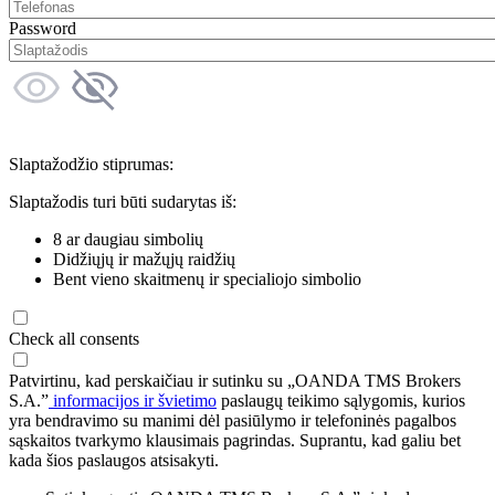
Password
Slaptažodžio stiprumas:
Slaptažodis turi būti sudarytas iš:
8 ar daugiau simbolių
Didžiųjų ir mažųjų raidžių
Bent vieno skaitmenų ir specialiojo simbolio
Check all consents
Patvirtinu, kad perskaičiau ir sutinku su „OANDA TMS Brokers
S.A.”
informacijos ir švietimo
paslaugų teikimo sąlygomis, kurios
yra bendravimo su manimi dėl pasiūlymo ir telefoninės pagalbos
sąskaitos tvarkymo klausimais pagrindas. Suprantu, kad galiu bet
kada šios paslaugos atsisakyti.