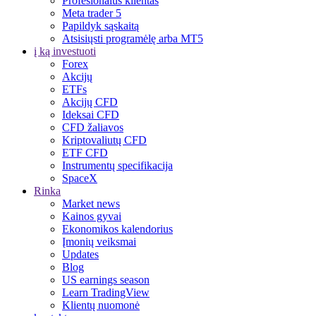
Profesionalus klientas
Meta trader 5
Papildyk sąskaitą
Atsisiųsti programėlę arba MT5
į ką investuoti
Forex
Akcijų
ETFs
Akcijų CFD
Ideksai CFD
CFD žaliavos
Kriptovaliutų CFD
ETF CFD
Instrumentų specifikacija
SpaceX
Rinka
Market news
Kainos gyvai
Ekonomikos kalendorius
Įmonių veiksmai
Updates
Blog
US earnings season
Learn TradingView
Klientų nuomonė