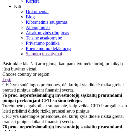
Karjera
Kiti
Dokumentai
Blog
Kibernetinis saugumas
Atnaujinimai
Atsakomybės ribojimas
Teisinė atsakomybė
Privatumo politika
Prieinamumo deklaracija
Slapukų nustatymai
Pasirinkite kitą šalį ar regioną, kad pamatytumėte turinį, pritaikytą
jūsų buvimo vietai.
Choose country or region
Tęsti
CFD yra sudėtingos priemonės, dėl kurių kyla didelė rizika greitai
prarasti pinigus taikant finansinį svertą.
76 proc. neprofesionaliųjų investuotojų sąskaitų prarandami
pinigai prekiaujant CFD su šiuo teikėju.
Turėtumėte pagalvoti, ar suprantate, kaip veikia CFD ir ar galite sau
leisti prisiimti didelę riziką prarasti savo pinigus.
CFD yra sudėtingos priemonės, dėl kurių kyla didelė rizika greitai
prarasti pinigus taikant finansinį svertą.
76 proc. neprofesionaliųjų investuotojų sąskaitų prarandami