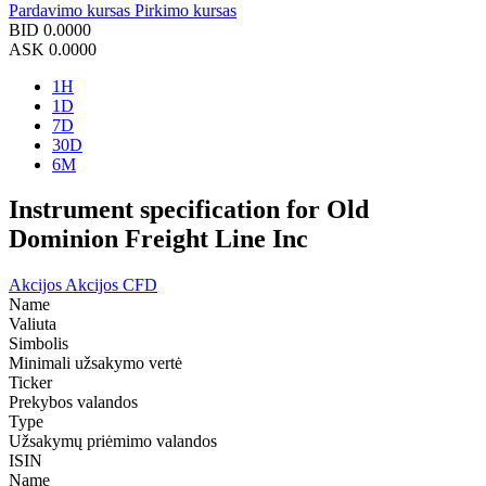
Pardavimo kursas
Pirkimo kursas
BID
0.0000
ASK
0.0000
1H
1D
7D
30D
6M
Instrument specification for Old
Dominion Freight Line Inc
Akcijos
Akcijos CFD
Name
Valiuta
Simbolis
Minimali užsakymo vertė
Ticker
Prekybos valandos
Type
Užsakymų priėmimo valandos
ISIN
Name