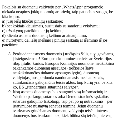
Pokalbis su duomenų valdytoju per „WhatsApp“ programėlę
niekada neapims jokių nuorodų ar priedų, taip pat nebus susijęs, be
kita ko, su:
a) jūsų lėšų likučiu pinigų sąskaitoje;
b) bet kokiais klausimais, susijusiais su sandorių vykdymu;
c) užsakymų pateikimu ar jų keitimu;
d) kliento asmens duomenų keitimu ar atnaujinimu;
e) nurodymų dėl lėšų įnešimo į pinigų sąskaitą ar išėmimo iš jos
pateikimu.
Perduodant asmens duomenis į trečiąsias šalis, t. y. gavėjams,
įsisteigusiems už Europos ekonominės erdvės ar Šveicarijos
ribų, į šalis, kurios, Europos Komisijos nuomone, neužtikrina
pakankamos duomenų apsaugos (trečiosios šalys,
neužtikrinančios tinkamo apsaugos lygio), duomenų
valdytojas juos perduoda naudodamasis mechanizmais,
atitinkančiais galiojančius teisės aktus, tarp kurių yra, be kita
ko, ES „standartinės sutartinės sąlygos“.
Jūsų asmens duomenys bus saugomi visą Informacinių ir
švietimo paslaugų sutarties arba Demonstracinės sąskaitos
sutarties galiojimo laikotarpį, taip pat po jų nutraukimo – per
įstatymuose nustatytą senaties terminą. Jeigu duomenų
tvarkymas grindžiamas duomenų valdytojo teisėtu interesu,
duomenys bus tvarkomi tiek, kiek būtina šių teisėtų interesų