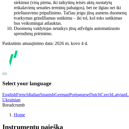
siekimui (visų pirma, iki taikytinų teisės aktų nustatytų
reikalavimų senaties terminų pabaigos), bet ne ilgiau nei iki
prieštaravimo pripažinimo. Tačiau jeigu jūsų asmens duomenų
tvarkymas grindžiamas sutikimu – iki tol, kol toks sutikimas
bus veiksmingai atšauktas.
Duomenų valdytojas netaikys jūsų atžvilgiu automatizuoto
sprendimų priėmimo.
Paskutinio atnaujinimo data: 2026 m. kovo 4 d.
Select your language
English
French
Italian
Spanish
German
Portuguese
Dutch
Czech
Latvian
L
Ukrainian
Breadcrumb
Home
Instrumentų paieška