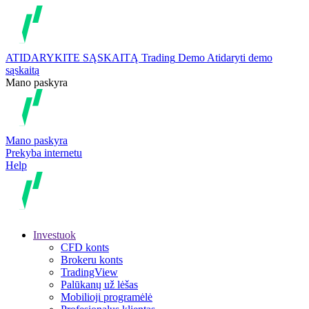
ATIDARYKITE SĄSKAITĄ
Trading
Demo
Atidaryti demo
sąskaitą
Mano paskyra
Mano paskyra
Prekyba internetu
Help
Investuok
CFD konts
Brokeru konts
TradingView
Palūkanų už lėšas
Mobilioji programėlė