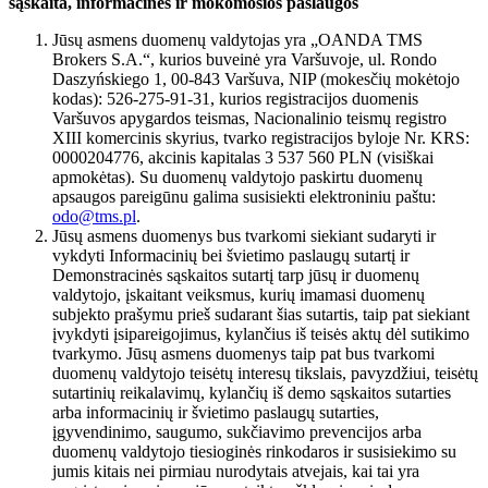
sąskaita, informacinės ir mokomosios paslaugos
Jūsų asmens duomenų valdytojas yra „OANDA TMS
Brokers S.A.“, kurios buveinė yra Varšuvoje, ul. Rondo
Daszyńskiego 1, 00-843 Varšuva, NIP (mokesčių mokėtojo
kodas): 526-275-91-31, kurios registracijos duomenis
Varšuvos apygardos teismas, Nacionalinio teismų registro
XIII komercinis skyrius, tvarko registracijos byloje Nr. KRS:
0000204776, akcinis kapitalas 3 537 560 PLN (visiškai
apmokėtas). Su duomenų valdytojo paskirtu duomenų
apsaugos pareigūnu galima susisiekti elektroniniu paštu:
odo@tms.pl
.
Jūsų asmens duomenys bus tvarkomi siekiant sudaryti ir
vykdyti Informacinių bei švietimo paslaugų sutartį ir
Demonstracinės sąskaitos sutartį tarp jūsų ir duomenų
valdytojo, įskaitant veiksmus, kurių imamasi duomenų
subjekto prašymu prieš sudarant šias sutartis, taip pat siekiant
įvykdyti įsipareigojimus, kylančius iš teisės aktų dėl sutikimo
tvarkymo. Jūsų asmens duomenys taip pat bus tvarkomi
duomenų valdytojo teisėtų interesų tikslais, pavyzdžiui, teisėtų
sutartinių reikalavimų, kylančių iš demo sąskaitos sutarties
arba informacinių ir švietimo paslaugų sutarties,
įgyvendinimo, saugumo, sukčiavimo prevencijos arba
duomenų valdytojo tiesioginės rinkodaros ir susisiekimo su
jumis kitais nei pirmiau nurodytais atvejais, kai tai yra