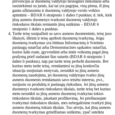
prevencijai ar duomenų valdytojo tiesioginei rinkodarai arba
susisiekimui su jumis, kai tai yra pagrįsta, visų pirma, iš jūsų
gautu užklausimu ir duomenų valdytojo verslo veiklos
apimtimi – BDAR 6 straipsnio 1 dalies f punktas; d. tiek, kiek
jūsų asmens duomenys tvarkomi duomenų valdytojo
rinkodaros tikslais remiantis jūsų sutikimu – BDAR 6
straipsnio 1 dalies a punktas.
Turite teisę susipažinti su savo asmens duomenimis, teisę juos
ištaisyti, ištrinti ir teisę apriboti duomenų tvarkymą. Jeigu
duomenų tvarkymas yra būtinas Informacinių ir švietimo
paslaugų sutarčiai arba Demonstracinės sąskaitos sutarčiai,
kurios šalis esate, įgyvendinti arba imtis veiksmų pagal jūsų
prašymą prieš sudarant šias sutartis (BDAR 6 straipsnio 1
dalies b punktas), taip pat turite teisę perkelti duomenis. Bet
kuriuo metu turite teisę, remdamiesi su jūsų konkrečia
situacija susijusiais motyvais, nesutikti su jūsų asmens
duomenų naudojimu, jei duomenų valdytojas tvarko jūsų
asmens duomenis remdamasis savo teisėtu interesu, pvz.,
susijusiu su produktų ir paslaugų rinkodara. Jei jūsų asmens
duomenys tvarkomi rinkodaros tikslais, turite teisę bet kuriuo
metu nesutikti su jūsų asmens duomenų tvarkymu tokios
rinkodaros tikslais, įskaitant profiliavimą. Jei prieštaraujate
tvarkymui rinkodaros tikslais, mes nebegalėsime tvarkyti jūsų
asmens duomenų tokiais tikslais. Tuo atveju, kai jūsų asmens
duomenų tvarkymas grindžiamas sutikimu, ypač suteiktu