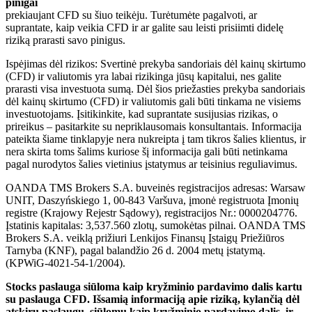
pinigai
prekiaujant CFD su šiuo teikėju. Turėtumėte pagalvoti, ar
suprantate, kaip veikia CFD ir ar galite sau leisti prisiimti didelę
riziką prarasti savo pinigus.
Ispėjimas dėl rizikos: Svertinė prekyba sandoriais dėl kainų skirtumo
(CFD) ir valiutomis yra labai rizikinga jūsų kapitalui, nes galite
prarasti visa investuota sumą. Dėl šios priežasties prekyba sandoriais
dėl kainų skirtumo (CFD) ir valiutomis gali būti tinkama ne visiems
investuotojams. Įsitikinkite, kad suprantate susijusias rizikas, o
prireikus – pasitarkite su nepriklausomais konsultantais. Informacija
pateikta šiame tinklapyje nera nukreipta į tam tikros šalies klientus, ir
nera skirta toms šalims kuriose šį informacija gali būti netinkama
pagal nurodytos šalies vietinius įstatymus ar teisinius reguliavimus.
OANDA TMS Brokers S.A. buveinės registracijos adresas: Warsaw
UNIT, Daszyńskiego 1, 00-843 Varšuva, įmonė registruota Įmonių
registre (Krajowy Rejestr Sądowy), registracijos Nr.: 0000204776.
Įstatinis kapitalas: 3,537.560 zlotų, sumokėtas pilnai. OANDA TMS
Brokers S.A. veiklą prižiuri Lenkijos Finansų Įstaigų Priežiūros
Tarnyba (KNF), pagal balandžio 26 d. 2004 metų įstatymą.
(KPWiG-4021-54-1/2004).
Stocks paslauga siūloma kaip kryžminio pardavimo dalis kartu
su paslauga CFD. Išsamią informaciją apie riziką, kylančią dėl
atskirų paslaugų, siūlomų kaip kryžminio pardavimo dalis, ir