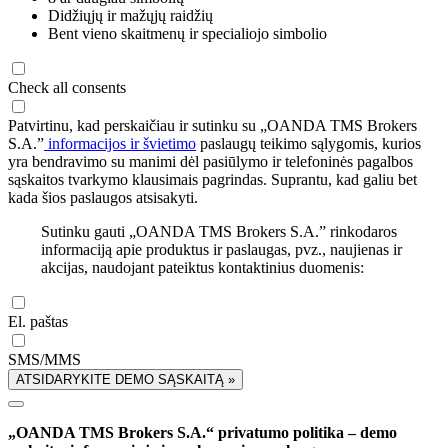
Didžiųjų ir mažųjų raidžių
Bent vieno skaitmenų ir specialiojo simbolio
Check all consents
Patvirtinu, kad perskaičiau ir sutinku su „OANDA TMS Brokers
S.A.”
informacijos ir švietimo
paslaugų teikimo sąlygomis, kurios
yra bendravimo su manimi dėl pasiūlymo ir telefoninės pagalbos
sąskaitos tvarkymo klausimais pagrindas. Suprantu, kad galiu bet
kada šios paslaugos atsisakyti.
Sutinku gauti „OANDA TMS Brokers S.A.” rinkodaros
informaciją apie produktus ir paslaugas, pvz., naujienas ir
akcijas, naudojant pateiktus kontaktinius duomenis:
El. paštas
SMS/MMS
ATSIDARYKITE DEMO SĄSKAITĄ »
„OANDA TMS Brokers S.A.“ privatumo politika – demo