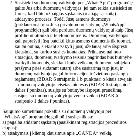
Susisiekti su duomenų valdytoju per „WhatsApp“ programėlę
galite Jūs arba duomenų valdytojas, jei tam reikia susisiekti su
Jumis, kad būtų užbaigtas sąskaitos (realiąją sąskaitą)
atidarymo procesas. Todėl Jūsų asmens duomenys
(priklausomai nuo Jūsų privatumo nustatymų „WhatsApp“
programėlėje) gali būti perduoti duomenų valdytojui kaip Jūsų
profilio nuotrauka ir telefono numeris. Duomenų valdytojas
gali paprašyti jūsų pateikti kitus asmens duomenis tik tuomet,
kai tai būtina, siekiant atsakyti į jūsų užklausą arba išspręsti
klausimą, su kuriuo susijęs kontaktas. Priklausomai nuo
situacijos, duomenų tvarkymo teisinis pagrindas bus būtinybė
tvarkyti duomenis, siekiant imtis veiksmų duomenų subjekto
prašymu prieš sudarant sutartį arba susitarimą tarp jūsų ir
duomenų valdytojo pagal Informacijos ir švietimo paslaugų
reglamentą (BDAR 6 straipsnio 1 b punktas); o kitais atvejais
– duomenų valdytojo teisėtas interesas (BDAR 6 straipsnio 1
dalies f punktas), susijęs su būtinybe išspręsti pranešimą,
susijusį su duomenų valdytojo verslo veikla (BDAR 6
straipsnio 1 dalies f punktas).
Saugumo sumetimais pokalbis su duomenų valdytoju per
„WhatsApp“ programėlę gali būti susijęs tik su:
a) pagalba atidarant sąskaitą (paaiškinant registracijos procedūros
etapus);
b) atsakymais į klientų klausimus apie „OANDA“ veiklą.