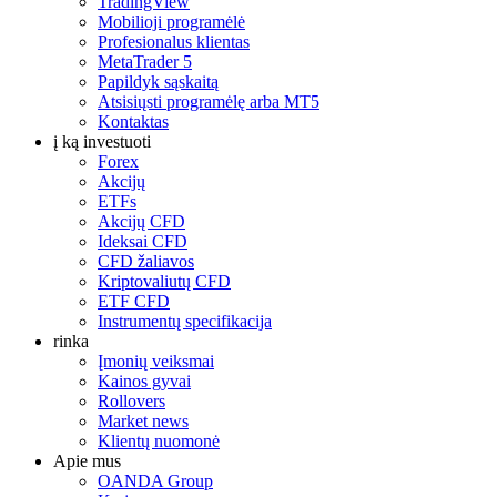
TradingView
Mobilioji programėlė
Profesionalus klientas
MetaTrader 5
Papildyk sąskaitą
Atsisiųsti programėlę arba MT5
Kontaktas
į ką investuoti
Forex
Akcijų
ETFs
Akcijų CFD
Ideksai CFD
CFD žaliavos
Kriptovaliutų CFD
ETF CFD
Instrumentų specifikacija
rinka
Įmonių veiksmai
Kainos gyvai
Rollovers
Market news
Klientų nuomonė
Apie mus
OANDA Group