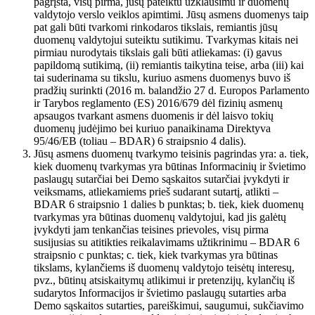
pagrįsta, visų pirma, jūsų pateiktu užklausimu ir duomenų
valdytojo verslo veiklos apimtimi. Jūsų asmens duomenys taip
pat gali būti tvarkomi rinkodaros tikslais, remiantis jūsų
duomenų valdytojui suteiktu sutikimu. Tvarkymas kitais nei
pirmiau nurodytais tikslais gali būti atliekamas: (i) gavus
papildomą sutikimą, (ii) remiantis taikytina teise, arba (iii) kai
tai suderinama su tikslu, kuriuo asmens duomenys buvo iš
pradžių surinkti (2016 m. balandžio 27 d. Europos Parlamento
ir Tarybos reglamento (ES) 2016/679 dėl fizinių asmenų
apsaugos tvarkant asmens duomenis ir dėl laisvo tokių
duomenų judėjimo bei kuriuo panaikinama Direktyva
95/46/EB (toliau – BDAR) 6 straipsnio 4 dalis).
Jūsų asmens duomenų tvarkymo teisinis pagrindas yra: a. tiek,
kiek duomenų tvarkymas yra būtinas Informacinių ir švietimo
paslaugų sutarčiai bei Demo sąskaitos sutarčiai įvykdyti ir
veiksmams, atliekamiems prieš sudarant sutartį, atlikti –
BDAR 6 straipsnio 1 dalies b punktas; b. tiek, kiek duomenų
tvarkymas yra būtinas duomenų valdytojui, kad jis galėtų
įvykdyti jam tenkančias teisines prievoles, visų pirma
susijusias su atitikties reikalavimams užtikrinimu – BDAR 6
straipsnio c punktas; c. tiek, kiek tvarkymas yra būtinas
tikslams, kylančiems iš duomenų valdytojo teisėtų interesų,
pvz., būtinų atsiskaitymų atlikimui ir pretenzijų, kylančių iš
sudarytos Informacijos ir švietimo paslaugų sutarties arba
Demo sąskaitos sutarties, pareiškimui, saugumui, sukčiavimo