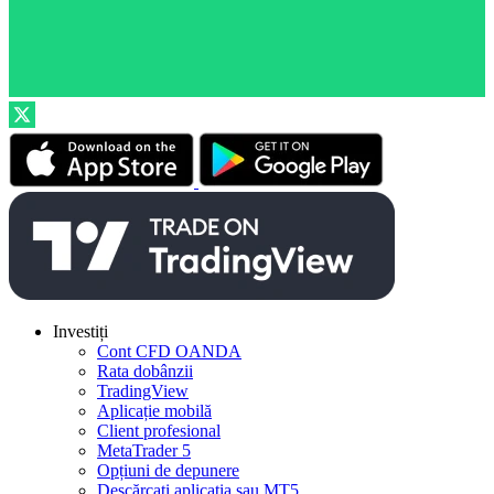
Investiți
Cont CFD OANDA
Rata dobânzii
TradingView
Aplicație mobilă
Client profesional
MetaTrader 5
Opțiuni de depunere
Descărcați aplicația sau MT5