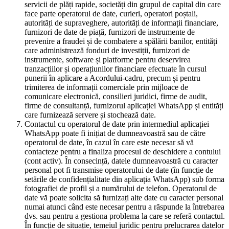
servicii de plăți rapide, societăți din grupul de capital din care
face parte operatorul de date, curieri, operatori poștali,
autorități de supraveghere, autorități de informații financiare,
furnizori de date de piață, furnizori de instrumente de
prevenire a fraudei și de combatere a spălării banilor, entități
care administrează fonduri de investiții, furnizori de
instrumente, software și platforme pentru deservirea
tranzacțiilor și operațiunilor financiare efectuate în cursul
punerii în aplicare a Acordului-cadru, precum și pentru
trimiterea de informații comerciale prin mijloace de
comunicare electronică, consilieri juridici, firme de audit,
firme de consultanță, furnizorul aplicației WhatsApp și entități
care furnizează servere și stochează date.
Contactul cu operatorul de date prin intermediul aplicației
WhatsApp poate fi inițiat de dumneavoastră sau de către
operatorul de date, în cazul în care este necesar să vă
contacteze pentru a finaliza procesul de deschidere a contului
(cont activ). În consecință, datele dumneavoastră cu caracter
personal pot fi transmise operatorului de date (în funcție de
setările de confidențialitate din aplicația WhatsApp) sub forma
fotografiei de profil și a numărului de telefon. Operatorul de
date vă poate solicita să furnizați alte date cu caracter personal
numai atunci când este necesar pentru a răspunde la întrebarea
dvs. sau pentru a gestiona problema la care se referă contactul.
În funcție de situație, temeiul juridic pentru prelucrarea datelor