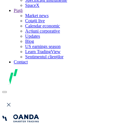
Specificații instrumente
SpaceX
Piață
Market news
Cotații live
Calendar economic
Acțiuni corporative
Updates
Blog
US earnings season
Learn TradingView
Sentimentul clienților
Contact