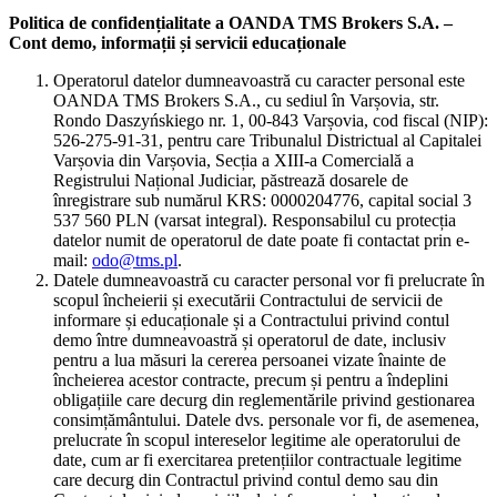
Politica de confidențialitate a OANDA TMS Brokers S.A. –
Cont demo, informații și servicii educaționale
Operatorul datelor dumneavoastră cu caracter personal este
OANDA TMS Brokers S.A., cu sediul în Varșovia, str.
Rondo Daszyńskiego nr. 1, 00-843 Varșovia, cod fiscal (NIP):
526-275-91-31, pentru care Tribunalul Districtual al Capitalei
Varșovia din Varșovia, Secția a XIII-a Comercială a
Registrului Național Judiciar, păstrează dosarele de
înregistrare sub numărul KRS: 0000204776, capital social 3
537 560 PLN (varsat integral). Responsabilul cu protecția
datelor numit de operatorul de date poate fi contactat prin e-
mail:
odo@tms.pl
.
Datele dumneavoastră cu caracter personal vor fi prelucrate în
scopul încheierii și executării Contractului de servicii de
informare și educaționale și a Contractului privind contul
demo între dumneavoastră și operatorul de date, inclusiv
pentru a lua măsuri la cererea persoanei vizate înainte de
încheierea acestor contracte, precum și pentru a îndeplini
obligațiile care decurg din reglementările privind gestionarea
consimțământului. Datele dvs. personale vor fi, de asemenea,
prelucrate în scopul intereselor legitime ale operatorului de
date, cum ar fi exercitarea pretențiilor contractuale legitime
care decurg din Contractul privind contul demo sau din