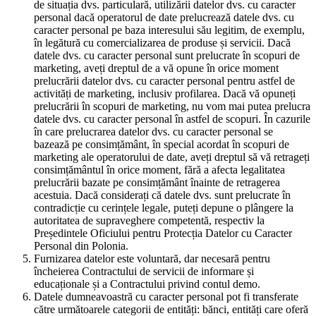
de situația dvs. particulară, utilizării datelor dvs. cu caracter
personal dacă operatorul de date prelucrează datele dvs. cu
caracter personal pe baza interesului său legitim, de exemplu,
în legătură cu comercializarea de produse și servicii. Dacă
datele dvs. cu caracter personal sunt prelucrate în scopuri de
marketing, aveți dreptul de a vă opune în orice moment
prelucrării datelor dvs. cu caracter personal pentru astfel de
activități de marketing, inclusiv profilarea. Dacă vă opuneți
prelucrării în scopuri de marketing, nu vom mai putea prelucra
datele dvs. cu caracter personal în astfel de scopuri. În cazurile
în care prelucrarea datelor dvs. cu caracter personal se
bazează pe consimțământ, în special acordat în scopuri de
marketing ale operatorului de date, aveți dreptul să vă retrageți
consimțământul în orice moment, fără a afecta legalitatea
prelucrării bazate pe consimțământ înainte de retragerea
acestuia. Dacă considerați că datele dvs. sunt prelucrate în
contradicție cu cerințele legale, puteți depune o plângere la
autoritatea de supraveghere competentă, respectiv la
Președintele Oficiului pentru Protecția Datelor cu Caracter
Personal din Polonia.
Furnizarea datelor este voluntară, dar necesară pentru
încheierea Contractului de servicii de informare și
educaționale și a Contractului privind contul demo.
Datele dumneavoastră cu caracter personal pot fi transferate
către următoarele categorii de entități: bănci, entități care oferă