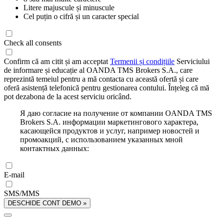
Litere majuscule și minuscule
Cel puțin o cifră și un caracter special
Check all consents
Confirm că am citit și am acceptat
Termenii și condițiile
Serviciului
de informare și educație al OANDA TMS Brokers S.A., care
reprezintă temeiul pentru a mă contacta cu această ofertă și care
oferă asistență telefonică pentru gestionarea contului. Înțeleg că mă
pot dezabona de la acest serviciu oricând.
Я даю согласие на получение от компании OANDA TMS
Brokers S.A. информации маркетингового характера,
касающейся продуктов и услуг, например новостей и
промоакций, с использованием указанных мной
контактных данных:
E-mail
SMS/MMS
DESCHIDE CONT DEMO »