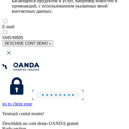
касающейся продуктов и услуг, например новостей и
промоакций, с использованием указанных мной
контактных данных:
E-mail
SMS/MMS
DESCHIDE CONT DEMO »
go to client zone
Testează contul nostru!
Deschideți un cont demo OANDA gratuit
Rodo section