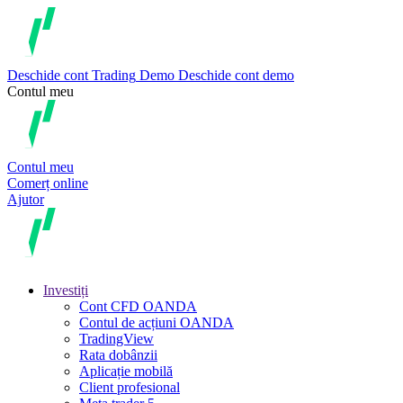
Deschide cont
Trading
Demo
Deschide cont demo
Contul meu
Contul meu
Comerț online
Ajutor
Investiți
Cont CFD OANDA
Contul de acțiuni OANDA
TradingView
Rata dobânzii
Aplicație mobilă
Client profesional