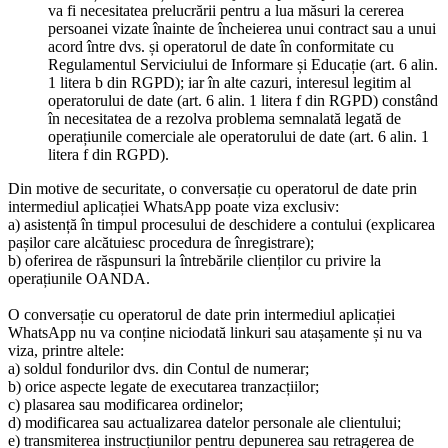
va fi necesitatea prelucrării pentru a lua măsuri la cererea
persoanei vizate înainte de încheierea unui contract sau a unui
acord între dvs. și operatorul de date în conformitate cu
Regulamentul Serviciului de Informare și Educație (art. 6 alin.
1 litera b din RGPD); iar în alte cazuri, interesul legitim al
operatorului de date (art. 6 alin. 1 litera f din RGPD) constând
în necesitatea de a rezolva problema semnalată legată de
operațiunile comerciale ale operatorului de date (art. 6 alin. 1
litera f din RGPD).
Din motive de securitate, o conversație cu operatorul de date prin
intermediul aplicației WhatsApp poate viza exclusiv:
a) asistență în timpul procesului de deschidere a contului (explicarea
pașilor care alcătuiesc procedura de înregistrare);
b) oferirea de răspunsuri la întrebările clienților cu privire la
operațiunile OANDA.
O conversație cu operatorul de date prin intermediul aplicației
WhatsApp nu va conține niciodată linkuri sau atașamente și nu va
viza, printre altele:
a) soldul fondurilor dvs. din Contul de numerar;
b) orice aspecte legate de executarea tranzacțiilor;
c) plasarea sau modificarea ordinelor;
d) modificarea sau actualizarea datelor personale ale clientului;
e) transmiterea instrucțiunilor pentru depunerea sau retragerea de