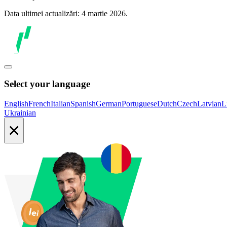
Data ultimei actualizări: 4 martie 2026.
Select your language
English
French
Italian
Spanish
German
Portuguese
Dutch
Czech
Latvian
L
Ukrainian
×