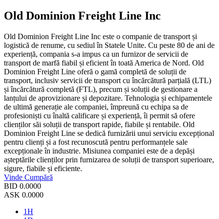
Old Dominion Freight Line Inc
Old Dominion Freight Line Inc este o companie de transport și
logistică de renume, cu sediul în Statele Unite. Cu peste 80 de ani de
experiență, compania s-a impus ca un furnizor de servicii de
transport de marfă fiabil și eficient în toată America de Nord. Old
Dominion Freight Line oferă o gamă completă de soluții de
transport, inclusiv servicii de transport cu încărcătură parțială (LTL)
și încărcătură completă (FTL), precum și soluții de gestionare a
lanțului de aprovizionare și depozitare. Tehnologia și echipamentele
de ultimă generație ale companiei, împreună cu echipa sa de
profesioniști cu înaltă calificare și experiență, îi permit să ofere
clienților săi soluții de transport rapide, fiabile și rentabile. Old
Dominion Freight Line se dedică furnizării unui serviciu excepțional
pentru clienți și a fost recunoscută pentru performanțele sale
excepționale în industrie. Misiunea companiei este de a depăși
așteptările clienților prin furnizarea de soluții de transport superioare,
sigure, fiabile și eficiente.
Vinde
Cumpără
BID
0.0000
ASK
0.0000
1H