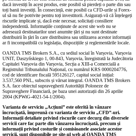
dacă investiți în acest produs, este posibil să pierdeți o parte din sau
toți banii investiți. În consecință, este posibil ca CFD-urile și Forex-
ul să nu fie potrivite pentru toți investitorii. Asigurați-vă că înțelegeți
riscurile implicate și, dacă este necesar, solicitați consiliere
independentă. Informațiile conținute de acest site web nu se
adresează destinatarilor unei anumite țări și nu sunt destinate
distribuirii în țări în care distribuirea sau utilizarea acestor informații
ar fi incompatibilă cu legislația, dispozițiile și reglementările locale.
OANDA TMS Brokers S.A., cu sediul social în Varșovia, Varșovia
UNIT, Daszyńskiego 1, 00-843, Varșovia, înregistrată la Judecătoria
Capitalei Varșovia din Varșovia, Secția a XIII-a Comercială a
Registrului Tribunalului Național, cu numărul KRS 0000204776,
cod de identificare fiscală 595126127, capital social inițial:
3.537,560 PNL, subscris și vărsat integral. OANDA TMS Brokers
S.A. face obiectul supravegherii Autorității Poloneze de
Supraveghere Financiară, pe baza unei autorizații din 26 aprilie
2004 (KPWiG-4021-54-1/2004).
Varianta de serviciu „Acțiuni” este oferită în vânzare
încrucișată, împreună cu varianta de serviciu „CFD”-uri.
Informații detaliate privind riscurile care decurg din diversele
servicii care fac parte din vânzarea încrucișată, precum și
informații privind costurile și comisioanele asociate acestor
servicii, sunt disponibile pe site-ul web al OANDA TMS