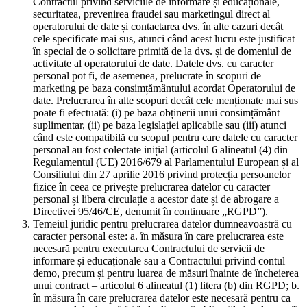
Contractul privind serviciile de informare și educaționale,
securitatea, prevenirea fraudei sau marketingul direct al
operatorului de date și contactarea dvs. în alte cazuri decât
cele specificate mai sus, atunci când acest lucru este justificat
în special de o solicitare primită de la dvs. și de domeniul de
activitate al operatorului de date. Datele dvs. cu caracter
personal pot fi, de asemenea, prelucrate în scopuri de
marketing pe baza consimțământului acordat Operatorului de
date. Prelucrarea în alte scopuri decât cele menționate mai sus
poate fi efectuată: (i) pe baza obținerii unui consimțământ
suplimentar, (ii) pe baza legislației aplicabile sau (iii) atunci
când este compatibilă cu scopul pentru care datele cu caracter
personal au fost colectate inițial (articolul 6 alineatul (4) din
Regulamentul (UE) 2016/679 al Parlamentului European și al
Consiliului din 27 aprilie 2016 privind protecția persoanelor
fizice în ceea ce privește prelucrarea datelor cu caracter
personal și libera circulație a acestor date și de abrogare a
Directivei 95/46/CE, denumit în continuare „RGPD”).
Temeiul juridic pentru prelucrarea datelor dumneavoastră cu
caracter personal este: a. în măsura în care prelucrarea este
necesară pentru executarea Contractului de servicii de
informare și educaționale sau a Contractului privind contul
demo, precum și pentru luarea de măsuri înainte de încheierea
unui contract – articolul 6 alineatul (1) litera (b) din RGPD; b.
în măsura în care prelucrarea datelor este necesară pentru ca