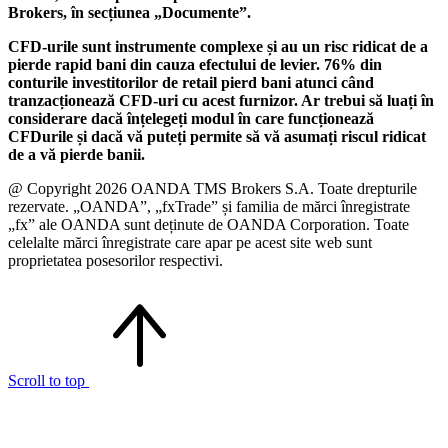
Brokers, în secțiunea „Documente”.
CFD-urile sunt instrumente complexe și au un risc ridicat de a
pierde rapid bani din cauza efectului de levier. 76% din
conturile investitorilor de retail pierd bani atunci când
tranzacționează CFD-uri cu acest furnizor. Ar trebui să luați în
considerare dacă înțelegeți modul în care funcționează
CFDurile și dacă vă puteți permite să vă asumați riscul ridicat
de a vă pierde banii.
@ Copyright 2026 OANDA TMS Brokers S.A. Toate drepturile
rezervate. „OANDA”, „fxTrade” și familia de mărci înregistrate
„fx” ale OANDA sunt deținute de OANDA Corporation. Toate
celelalte mărci înregistrate care apar pe acest site web sunt
proprietatea posesorilor respectivi.
Scroll to top