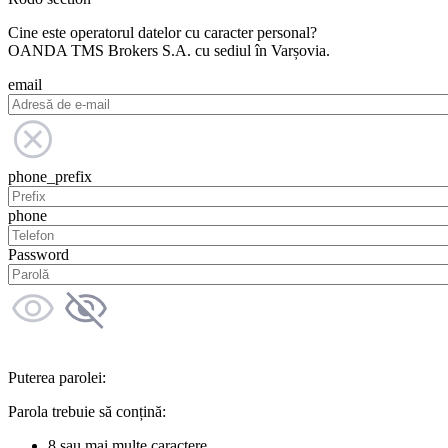
Cine este operatorul datelor cu caracter personal?
OANDA TMS Brokers S.A. cu sediul în Varșovia.
email
phone_prefix
phone
Password
Puterea parolei:
Parola trebuie să conțină:
8 sau mai multe caractere