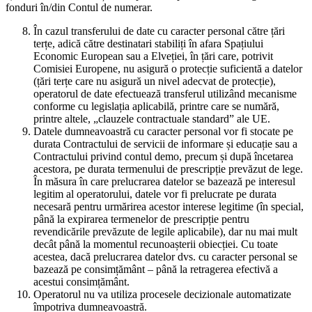
fonduri în/din Contul de numerar.
În cazul transferului de date cu caracter personal către țări
terțe, adică către destinatari stabiliți în afara Spațiului
Economic European sau a Elveției, în țări care, potrivit
Comisiei Europene, nu asigură o protecție suficientă a datelor
(țări terțe care nu asigură un nivel adecvat de protecție),
operatorul de date efectuează transferul utilizând mecanisme
conforme cu legislația aplicabilă, printre care se numără,
printre altele, „clauzele contractuale standard” ale UE.
Datele dumneavoastră cu caracter personal vor fi stocate pe
durata Contractului de servicii de informare și educație sau a
Contractului privind contul demo, precum și după încetarea
acestora, pe durata termenului de prescripție prevăzut de lege.
În măsura în care prelucrarea datelor se bazează pe interesul
legitim al operatorului, datele vor fi prelucrate pe durata
necesară pentru urmărirea acestor interese legitime (în special,
până la expirarea termenelor de prescripție pentru
revendicările prevăzute de legile aplicabile), dar nu mai mult
decât până la momentul recunoașterii obiecției. Cu toate
acestea, dacă prelucrarea datelor dvs. cu caracter personal se
bazează pe consimțământ – până la retragerea efectivă a
acestui consimțământ.
Operatorul nu va utiliza procesele decizionale automatizate
împotriva dumneavoastră.