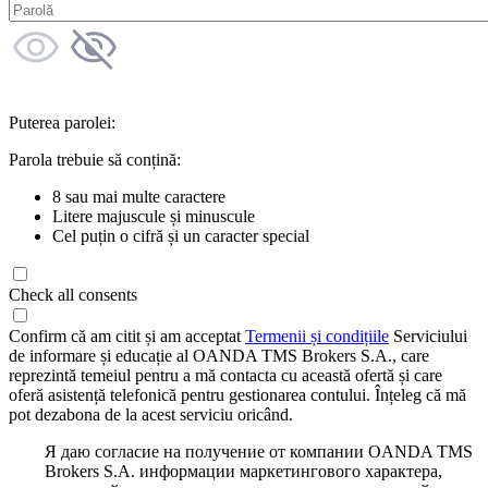
Puterea parolei:
Parola trebuie să conțină:
8 sau mai multe caractere
Litere majuscule și minuscule
Cel puțin o cifră și un caracter special
Check all consents
Confirm că am citit și am acceptat
Termenii și condițiile
Serviciului
de informare și educație al OANDA TMS Brokers S.A., care
reprezintă temeiul pentru a mă contacta cu această ofertă și care
oferă asistență telefonică pentru gestionarea contului. Înțeleg că mă
pot dezabona de la acest serviciu oricând.
Я даю согласие на получение от компании OANDA TMS
Brokers S.A. информации маркетингового характера,