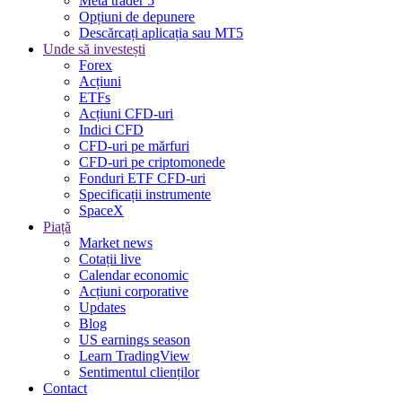
Meta trader 5
Opțiuni de depunere
Descărcați aplicația sau MT5
Unde să investești
Forex
Acțiuni
ETFs
Acțiuni CFD-uri
Indici CFD
CFD-uri pe mărfuri
CFD-uri pe criptomonede
Fonduri ETF CFD-uri
Specificații instrumente
SpaceX
Piață
Market news
Cotații live
Calendar economic
Acțiuni corporative
Updates
Blog
US earnings season
Learn TradingView
Sentimentul clienților
Contact