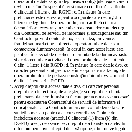
operatorul de date să își îndeplinească obligațiile legale care îi
revin, constând în special în gestionarea conformă – articolul
6 alineatul 1 litera c din RGPD; c. în măsura în care
prelucrarea este necesară pentru scopurile care decurg din
interesele legitime ale operatorului, cum ar fi efectuarea
decontărilor necesare și revendicarea creanțelor care decurg
din Contractul de servicii de informare și educaționale sau din
Contractul privind contul demo, securitatea, prevenirea
fraudei sau marketingul direct al operatorului de date sau
contactarea dumneavoastră, în cazul în care acest lucru este
justificat în special de o solicitare primită de la dumneavoastră
și de domeniul de activitate al operatorului de date – articolul
6 alin. 1 litera f din RGPD; d. în măsura în care datele dvs. cu
caracter personal sunt prelucrate în scopuri de marketing ale
operatorului de date pe baza consimțământului dvs. - articolul
6 alin. 1 litera a din RGPD.
Aveți dreptul de a accesa datele dvs. cu caracter personal,
dreptul de a le rectifica, de a le șterge și dreptul de a limita
prelucrarea datelor. În măsura în care prelucrarea este necesară
pentru executarea Contractului de servicii de informare și
educaționale sau a Contractului privind contul demo la care
sunteți parte sau pentru a da curs cererii dvs. înainte de
încheierea acestora (articolul 6 alineatul (1) litera (b) din
RGPD), aveți, de asemenea, dreptul de a transfera datele. În
orice moment, aveți dreptul de a vă opune, din motive legate