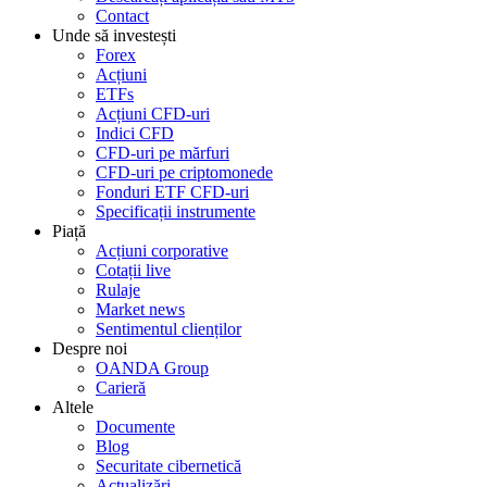
Contact
Unde să investești
Forex
Acțiuni
ETFs
Acțiuni CFD-uri
Indici CFD
CFD-uri pe mărfuri
CFD-uri pe criptomonede
Fonduri ETF CFD-uri
Specificații instrumente
Piață
Acțiuni corporative
Cotații live
Rulaje
Market news
Sentimentul clienților
Despre noi
OANDA Group
Carieră
Altele
Documente
Blog
Securitate cibernetică
Actualizări