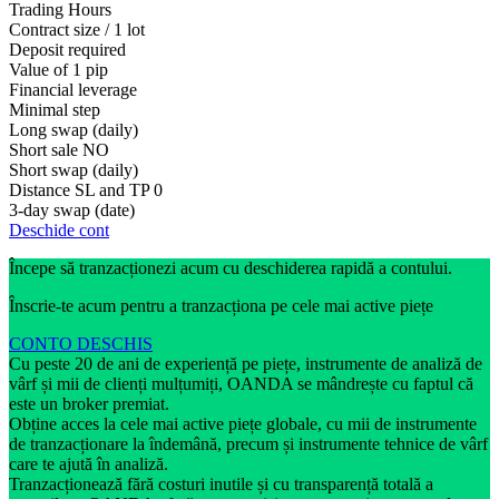
Trading Hours
Contract size / 1 lot
Deposit required
Value of 1 pip
Financial leverage
Minimal step
Long swap (daily)
Short sale
NO
Short swap (daily)
Distance SL and TP
0
3-day swap (date)
Deschide cont
Începe să tranzacționezi acum cu deschiderea rapidă a contului.
Înscrie-te acum pentru a tranzacționa pe cele mai active piețe
CONTO DESCHIS
Cu peste 20 de ani de experiență pe piețe, instrumente de analiză de
vârf și mii de clienți mulțumiți, OANDA se mândrește cu faptul că
este un broker premiat.
Obține acces la cele mai active piețe globale, cu mii de instrumente
de tranzacționare la îndemână, precum și instrumente tehnice de vârf
care te ajută în analiză.
Tranzacționează fără costuri inutile și cu transparență totală a