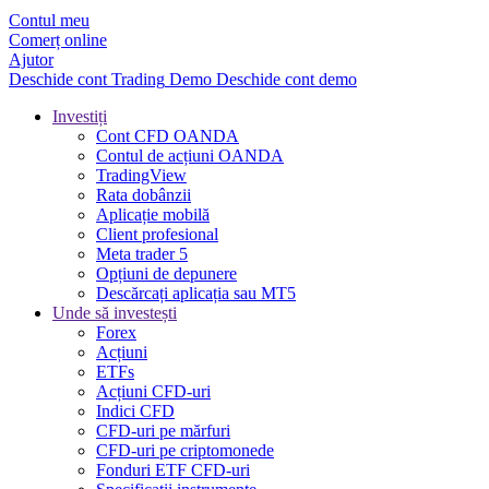
Contul meu
Comerț online
Ajutor
Deschide cont
Trading
Demo
Deschide cont demo
Investiți
Cont CFD OANDA
Contul de acțiuni OANDA
TradingView
Rata dobânzii
Aplicație mobilă
Client profesional
Meta trader 5
Opțiuni de depunere
Descărcați aplicația sau MT5
Unde să investești
Forex
Acțiuni
ETFs
Acțiuni CFD-uri
Indici CFD
CFD-uri pe mărfuri
CFD-uri pe criptomonede
Fonduri ETF CFD-uri