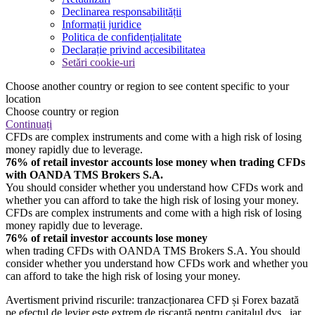
Declinarea responsabilității
Informații juridice
Politica de confidențialitate
Declarație privind accesibilitatea
Setări cookie-uri
Choose another country or region to see content specific to your
location
Choose country or region
Continuați
CFDs are complex instruments and come with a high risk of losing
money rapidly due to leverage.
76% of retail investor accounts lose money when trading CFDs
with OANDA TMS Brokers S.A.
You should consider whether you understand how CFDs work and
whether you can afford to take the high risk of losing your money.
CFDs are complex instruments and come with a high risk of losing
money rapidly due to leverage.
76% of retail investor accounts lose money
when trading CFDs with OANDA TMS Brokers S.A. You should
consider whether you understand how CFDs work and whether you
can afford to take the high risk of losing your money.
Avertisment privind riscurile: tranzacționarea CFD și Forex bazată
pe efectul de levier este extrem de riscantă pentru capitalul dvs., iar