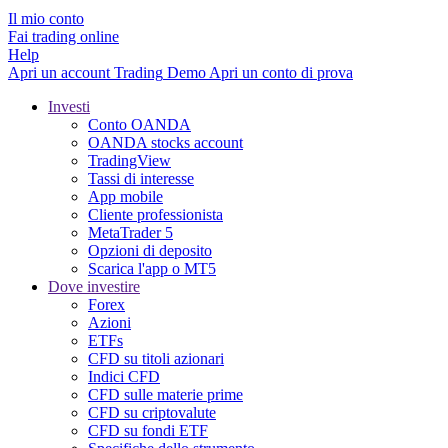
Il mio conto
Fai trading online
Help
Apri un account
Trading
Demo
Apri un conto di prova
Investi
Conto OANDA
OANDA stocks account
TradingView
Tassi di interesse
App mobile
Cliente professionista
MetaTrader 5
Opzioni di deposito
Scarica l'app o MT5
Dove investire
Forex
Azioni
ETFs
CFD su titoli azionari
Indici CFD
CFD sulle materie prime
CFD su criptovalute
CFD su fondi ETF