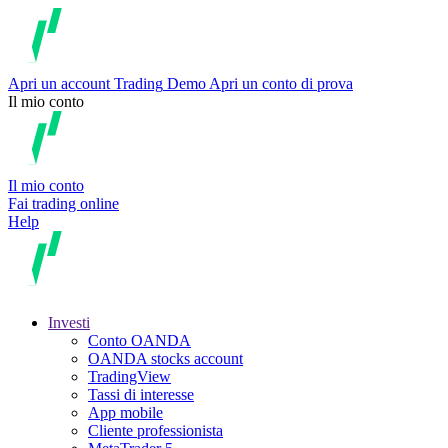
Apri un account
Trading
Demo
Apri un conto di prova
Il mio conto
Il mio conto
Fai trading online
Help
Investi
Conto OANDA
OANDA stocks account
TradingView
Tassi di interesse
App mobile
Cliente professionista