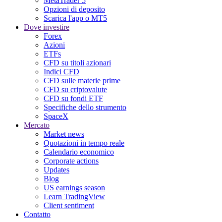
MetaTrader 5
Opzioni di deposito
Scarica l'app o MT5
Dove investire
Forex
Azioni
ETFs
CFD su titoli azionari
Indici CFD
CFD sulle materie prime
CFD su criptovalute
CFD su fondi ETF
Specifiche dello strumento
SpaceX
Mercato
Market news
Quotazioni in tempo reale
Calendario economico
Corporate actions
Updates
Blog
US earnings season
Learn TradingView
Client sentiment
Contatto