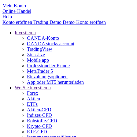
Mein Konto
Online-Handel
Help
Konto eröffnen
Trading
Demo
Demo-Konto eröffnen
Investieren
OANDA-Konto
OANDA stocks account
TradingView
Zinssätze
Mobile app
Professioneller Kunde
MetaTrader 5
Einzahlungsoptionen
App oder MT5 herunterladen
Wo Sie investieren
Forex
Aktien
ETFs
Aktien-CFD
Indizes-CFD
Rohstoffe-CFD
Krypto-CFD
ETF-CFD