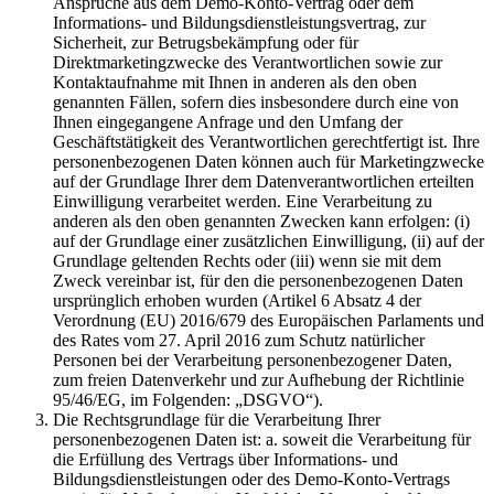
Ansprüche aus dem Demo-Konto-Vertrag oder dem
Informations- und Bildungsdienstleistungsvertrag, zur
Sicherheit, zur Betrugsbekämpfung oder für
Direktmarketingzwecke des Verantwortlichen sowie zur
Kontaktaufnahme mit Ihnen in anderen als den oben
genannten Fällen, sofern dies insbesondere durch eine von
Ihnen eingegangene Anfrage und den Umfang der
Geschäftstätigkeit des Verantwortlichen gerechtfertigt ist. Ihre
personenbezogenen Daten können auch für Marketingzwecke
auf der Grundlage Ihrer dem Datenverantwortlichen erteilten
Einwilligung verarbeitet werden. Eine Verarbeitung zu
anderen als den oben genannten Zwecken kann erfolgen: (i)
auf der Grundlage einer zusätzlichen Einwilligung, (ii) auf der
Grundlage geltenden Rechts oder (iii) wenn sie mit dem
Zweck vereinbar ist, für den die personenbezogenen Daten
ursprünglich erhoben wurden (Artikel 6 Absatz 4 der
Verordnung (EU) 2016/679 des Europäischen Parlaments und
des Rates vom 27. April 2016 zum Schutz natürlicher
Personen bei der Verarbeitung personenbezogener Daten,
zum freien Datenverkehr und zur Aufhebung der Richtlinie
95/46/EG, im Folgenden: „DSGVO“).
Die Rechtsgrundlage für die Verarbeitung Ihrer
personenbezogenen Daten ist: a. soweit die Verarbeitung für
die Erfüllung des Vertrags über Informations- und
Bildungsdienstleistungen oder des Demo-Konto-Vertrags