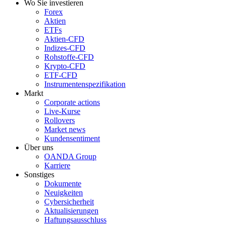
Wo Sie investieren
Forex
Aktien
ETFs
Aktien-CFD
Indizes-CFD
Rohstoffe-CFD
Krypto-CFD
ETF-CFD
Instrumentenspezifikation
Markt
Corporate actions
Live-Kurse
Rollovers
Market news
Kundensentiment
Über uns
OANDA Group
Karriere
Sonstiges
Dokumente
Neuigkeiten
Cybersicherheit
Aktualisierungen
Haftungsausschluss