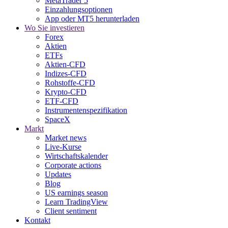
MetaTrader 5
Einzahlungsoptionen
App oder MT5 herunterladen
Wo Sie investieren
Forex
Aktien
ETFs
Aktien-CFD
Indizes-CFD
Rohstoffe-CFD
Krypto-CFD
ETF-CFD
Instrumentenspezifikation
SpaceX
Markt
Market news
Live-Kurse
Wirtschaftskalender
Corporate actions
Updates
Blog
US earnings season
Learn TradingView
Client sentiment
Kontakt