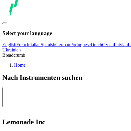
Select your language
English
French
Italian
Spanish
German
Portuguese
Dutch
Czech
Latvian
L
Ukrainian
Breadcrumb
Home
Nach Instrumenten suchen
Lemonade Inc