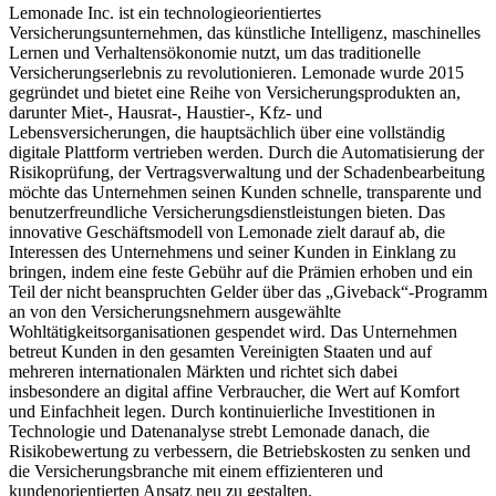
Lemonade Inc. ist ein technologieorientiertes
Versicherungsunternehmen, das künstliche Intelligenz, maschinelles
Lernen und Verhaltensökonomie nutzt, um das traditionelle
Versicherungserlebnis zu revolutionieren. Lemonade wurde 2015
gegründet und bietet eine Reihe von Versicherungsprodukten an,
darunter Miet-, Hausrat-, Haustier-, Kfz- und
Lebensversicherungen, die hauptsächlich über eine vollständig
digitale Plattform vertrieben werden. Durch die Automatisierung der
Risikoprüfung, der Vertragsverwaltung und der Schadenbearbeitung
möchte das Unternehmen seinen Kunden schnelle, transparente und
benutzerfreundliche Versicherungsdienstleistungen bieten. Das
innovative Geschäftsmodell von Lemonade zielt darauf ab, die
Interessen des Unternehmens und seiner Kunden in Einklang zu
bringen, indem eine feste Gebühr auf die Prämien erhoben und ein
Teil der nicht beanspruchten Gelder über das „Giveback“-Programm
an von den Versicherungsnehmern ausgewählte
Wohltätigkeitsorganisationen gespendet wird. Das Unternehmen
betreut Kunden in den gesamten Vereinigten Staaten und auf
mehreren internationalen Märkten und richtet sich dabei
insbesondere an digital affine Verbraucher, die Wert auf Komfort
und Einfachheit legen. Durch kontinuierliche Investitionen in
Technologie und Datenanalyse strebt Lemonade danach, die
Risikobewertung zu verbessern, die Betriebskosten zu senken und
die Versicherungsbranche mit einem effizienteren und
kundenorientierten Ansatz neu zu gestalten.