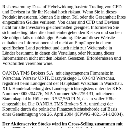
Risikowarnung: Das auf Hebelwirkung basierte Trading von CFD
und Devisen ist für Ihr Kapital hoch riskant. Wenn Sie in dieses
Produkt investieren, können Sie einen Teil oder die Gesamtheit Ihres
eingezahlten Geldes verlieren. Von daher sind CFD und Devisen
nicht für alle Investoren gleichermaßen geeignet. Informieren Sie
sich unbedingt über die damit einhergehenden Risiken und suchen
Sie nötigenfalls unabhängige Beratung. Die auf dieser Website
enthaltenen Informationen sind nicht an Empfänger in einem
spezifischen Land gerichtet und auch nicht zur Weitergabe in
Länder bestimmt, in denen die Verteilung oder Nutzung dieser
Informationen nicht mit den lokalen Gesetzen, Erfordernissen und
Vorschriften vereinbar wäre.
OANDA TMS Brokers S.A. mit eingetragenem Firmensitz in
Warschau, Warsaw UNIT, Daszyńskiego 1, 00-843 Warschau,
registriert beim Landgericht der Hauptstadt Warschau in Warschau,
XIII. Handelsabteilung des Landesgerichtsregisters unter der KRS-
Nummer 0000204776, NIP-Nummer 5262759131, mit einem
Stammkapital in Höhe von 3.537,560 PLN, das in voller Höhe
eingezahlt ist. Die OANDA TMS Brokers S.A. unterliegt der
Kontrolle durch die polnische Finanzaufsichtsbehörde auf Basis
einer Genehmigung von 26. April 2004 (KPWiG-4021-54-1/2004).
Der Aktienservice Stocks wird im Cross-Selling zusammen mit