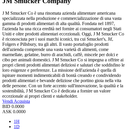
JM Smucker Company
J M Smucker Co è una rinomata azienda alimentare americana
specializzata nella produzione e commercializzazione di una vasta
gamma di prodotti alimentari di alta qualità. Fondata nel 1897,
l'azienda ha una ricca eredità nel fornire ai consumatori negli Stati
Uniti e oltre prodotti alimentari eccezionali. Oggi, J M Smucker Co
è riconosciuta per i suoi marchi iconici, tra cui Smucker's, Jif,
Folgers e Pillsbury, tra gli altri. Il vasto portafoglio prodotti
dell'azienda comprende una vasta varietà di alimenti, come
marmellate, gelatine, burro di arachidi, caffè, miscele per dolci e
cibo per animali domestici. J M Smucker Co si impegna a offrire ai
propri clienti prodotti alimentari deliziosi e salutari che soddisfino le
loro esigenze e preferenze. La missione dell'azienda è quella di
ispirare momenti indimenticabili di bontà creando e condividendo
prodotti alimentari e bevande deliziose che portino gioia nella vita
delle persone. Con un forte accento sull'innovazione, la qualità e la
sostenibilità, J M Smucker Co è dedicata a fornire un valore
eccezionale ai propri clienti e stakeholder.
Vendi
Acquista
BID
0.0000
ASK
0.0000
1H
1D