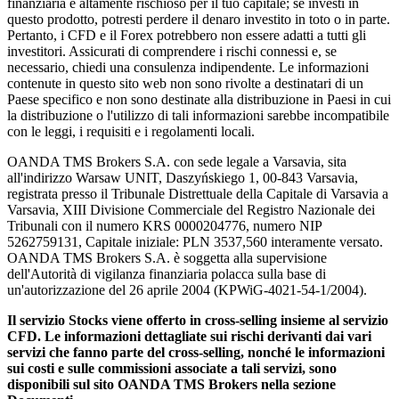
finanziaria è altamente rischioso per il tuo capitale; se investi in
questo prodotto, potresti perdere il denaro investito in toto o in parte.
Pertanto, i CFD e il Forex potrebbero non essere adatti a tutti gli
investitori. Assicurati di comprendere i rischi connessi e, se
necessario, chiedi una consulenza indipendente. Le informazioni
contenute in questo sito web non sono rivolte a destinatari di un
Paese specifico e non sono destinate alla distribuzione in Paesi in cui
la distribuzione o l'utilizzo di tali informazioni sarebbe incompatibile
con le leggi, i requisiti e i regolamenti locali.
OANDA TMS Brokers S.A. con sede legale a Varsavia, sita
all'indirizzo Warsaw UNIT, Daszyńskiego 1, 00-843 Varsavia,
registrata presso il Tribunale Distrettuale della Capitale di Varsavia a
Varsavia, XIII Divisione Commerciale del Registro Nazionale dei
Tribunali con il numero KRS 0000204776, numero NIP
5262759131, Capitale iniziale: PLN 3537,560 interamente versato.
OANDA TMS Brokers S.A. è soggetta alla supervisione
dell'Autorità di vigilanza finanziaria polacca sulla base di
un'autorizzazione del 26 aprile 2004 (KPWiG-4021-54-1/2004).
Il servizio Stocks viene offerto in cross-selling insieme al servizio
CFD. Le informazioni dettagliate sui rischi derivanti dai vari
servizi che fanno parte del cross-selling, nonché le informazioni
sui costi e sulle commissioni associate a tali servizi, sono
disponibili sul sito OANDA TMS Brokers nella sezione