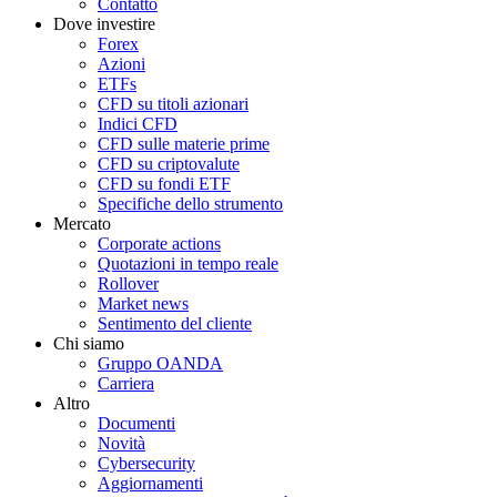
Contatto
Dove investire
Forex
Azioni
ETFs
CFD su titoli azionari
Indici CFD
CFD sulle materie prime
CFD su criptovalute
CFD su fondi ETF
Specifiche dello strumento
Mercato
Corporate actions
Quotazioni in tempo reale
Rollover
Market news
Sentimento del cliente
Chi siamo
Gruppo OANDA
Carriera
Altro
Documenti
Novità
Cybersecurity
Aggiornamenti