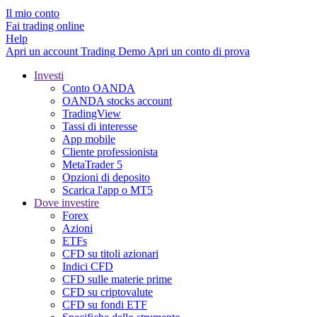
Il mio conto
Fai trading online
Help
Apri un account
Trading
Demo
Apri un conto di prova
Investi
Conto OANDA
OANDA stocks account
TradingView
Tassi di interesse
App mobile
Cliente professionista
MetaTrader 5
Opzioni di deposito
Scarica l'app o MT5
Dove investire
Forex
Azioni
ETFs
CFD su titoli azionari
Indici CFD
CFD sulle materie prime
CFD su criptovalute
CFD su fondi ETF