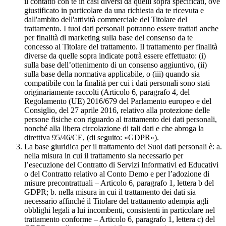
il contatto con te in casi diversi da quelli sopra specificati, ove
giustificato in particolare da una richiesta da te ricevuta e
dall'ambito dell'attività commerciale del Titolare del
trattamento. I tuoi dati personali potranno essere trattati anche
per finalità di marketing sulla base del consenso da te
concesso al Titolare del trattamento. Il trattamento per finalità
diverse da quelle sopra indicate potrà essere effettuato: (i)
sulla base dell’ottenimento di un consenso aggiuntivo, (ii)
sulla base della normativa applicabile, o (iii) quando sia
compatibile con la finalità per cui i dati personali sono stati
originariamente raccolti (Articolo 6, paragrafo 4, del
Regolamento (UE) 2016/679 del Parlamento europeo e del
Consiglio, del 27 aprile 2016, relativo alla protezione delle
persone fisiche con riguardo al trattamento dei dati personali,
nonché alla libera circolazione di tali dati e che abroga la
direttiva 95/46/CE, (di seguito: «GDPR»).
La base giuridica per il trattamento dei Suoi dati personali è: a.
nella misura in cui il trattamento sia necessario per
l’esecuzione del Contratto di Servizi Informativi ed Educativi
o del Contratto relativo al Conto Demo e per l’adozione di
misure precontrattuali – Articolo 6, paragrafo 1, lettera b del
GDPR; b. nella misura in cui il trattamento dei dati sia
necessario affinché il Titolare del trattamento adempia agli
obblighi legali a lui incombenti, consistenti in particolare nel
trattamento conforme – Articolo 6, paragrafo 1, lettera c) del