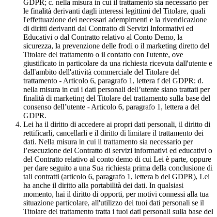
GDPR; c. nella misura in cui il trattamento sia necessario per
le finalità derivanti dagli interessi legittimi del Titolare, quali
l'effettuazione dei necessari adempimenti e la rivendicazione
di diritti derivanti dal Contratto di Servizi Informativi ed
Educativi o dal Contratto relativo al Conto Demo, la
sicurezza, la prevenzione delle frodi o il marketing diretto del
Titolare del trattamento o il contatto con l'utente, ove
giustificato in particolare da una richiesta ricevuta dall'utente e
dall'ambito dell'attività commerciale del Titolare del
trattamento - Articolo 6, paragrafo 1, lettera f del GDPR; d.
nella misura in cui i dati personali dell’utente siano trattati per
finalità di marketing del Titolare del trattamento sulla base del
consenso dell’utente - Articolo 6, paragrafo 1, lettera a del
GDPR.
Lei ha il diritto di accedere ai propri dati personali, il diritto di
rettificarli, cancellarli e il diritto di limitare il trattamento dei
dati. Nella misura in cui il trattamento sia necessario per
l’esecuzione del Contratto di servizi informativi ed educativi o
del Contratto relativo al conto demo di cui Lei è parte, oppure
per dare seguito a una Sua richiesta prima della conclusione di
tali contratti (articolo 6, paragrafo 1, lettera b del GDPR), Lei
ha anche il diritto alla portabilità dei dati. In qualsiasi
momento, hai il diritto di opporti, per motivi connessi alla tua
situazione particolare, all'utilizzo dei tuoi dati personali se il
Titolare del trattamento tratta i tuoi dati personali sulla base del