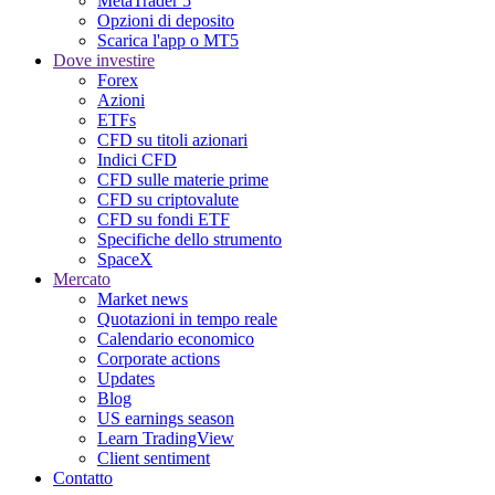
MetaTrader 5
Opzioni di deposito
Scarica l'app o MT5
Dove investire
Forex
Azioni
ETFs
CFD su titoli azionari
Indici CFD
CFD sulle materie prime
CFD su criptovalute
CFD su fondi ETF
Specifiche dello strumento
SpaceX
Mercato
Market news
Quotazioni in tempo reale
Calendario economico
Corporate actions
Updates
Blog
US earnings season
Learn TradingView
Client sentiment
Contatto