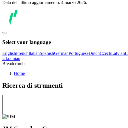
Data dell'ultimo aggiornamento: 4 marzo 2026.
Select your language
English
French
Italian
Spanish
German
Portuguese
Dutch
Czech
Latvian
L
Ukrainian
Breadcrumb
Home
Ricerca di strumenti