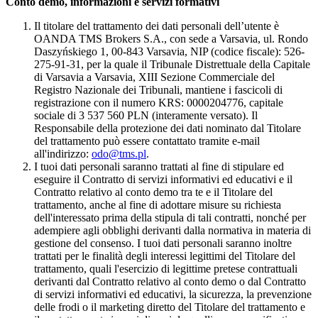
Conto demo, informazioni e servizi formativi
Il titolare del trattamento dei dati personali dell’utente è
OANDA TMS Brokers S.A., con sede a Varsavia, ul. Rondo
Daszyńskiego 1, 00-843 Varsavia, NIP (codice fiscale): 526-
275-91-31, per la quale il Tribunale Distrettuale della Capitale
di Varsavia a Varsavia, XIII Sezione Commerciale del
Registro Nazionale dei Tribunali, mantiene i fascicoli di
registrazione con il numero KRS: 0000204776, capitale
sociale di 3 537 560 PLN (interamente versato). Il
Responsabile della protezione dei dati nominato dal Titolare
del trattamento può essere contattato tramite e-mail
all'indirizzo:
odo@tms.pl
.
I tuoi dati personali saranno trattati al fine di stipulare ed
eseguire il Contratto di servizi informativi ed educativi e il
Contratto relativo al conto demo tra te e il Titolare del
trattamento, anche al fine di adottare misure su richiesta
dell'interessato prima della stipula di tali contratti, nonché per
adempiere agli obblighi derivanti dalla normativa in materia di
gestione del consenso. I tuoi dati personali saranno inoltre
trattati per le finalità degli interessi legittimi del Titolare del
trattamento, quali l'esercizio di legittime pretese contrattuali
derivanti dal Contratto relativo al conto demo o dal Contratto
di servizi informativi ed educativi, la sicurezza, la prevenzione
delle frodi o il marketing diretto del Titolare del trattamento e