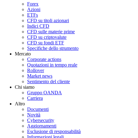
Forex
Azioni
ETFs
CFD su titoli azionari
Indici CFD
CFD sulle materie prime
CFD su criptovalute
CFD su fondi ETF
Specifiche dello strumento
Mercato
Corporate actions
Quotazioni in tempo reale
Rollover
Market news
Sentimento del cliente
Chi siamo
Gruppo OANDA
Carriera
Altro
Documenti
Novità
Cybersecurity
Aggiornamenti
Esclusione di responsabilità
Informazioni legali