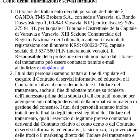
Conto demo, informazioni e servizi formativi
Il titolare del trattamento dei dati personali dell’utente è
OANDA TMS Brokers S.A., con sede a Varsavia, ul. Rondo
Daszyńskiego 1, 00-843 Varsavia, NIP (codice fiscale): 526-
275-91-31, per la quale il Tribunale Distrettuale della Capitale
di Varsavia a Varsavia, XIII Sezione Commerciale del
Registro Nazionale dei Tribunali, mantiene i fascicoli di
registrazione con il numero KRS: 0000204776, capitale
sociale di 3 537 560 PLN (interamente versato). Il
Responsabile della protezione dei dati nominato dal Titolare
del trattamento può essere contattato tramite e-mail
all'indirizzo:
odo@tms.pl
.
I tuoi dati personali saranno trattati al fine di stipulare ed
eseguire il Contratto di servizi informativi ed educativi e il
Contratto relativo al conto demo tra te e il Titolare del
trattamento, anche al fine di adottare misure su richiesta
dell'interessato prima della stipula di tali contratti, nonché per
adempiere agli obblighi derivanti dalla normativa in materia di
gestione del consenso. I tuoi dati personali saranno inoltre
trattati per le finalità degli interessi legittimi del Titolare del
trattamento, quali l'esercizio di legittime pretese contrattuali
derivanti dal Contratto relativo al conto demo o dal Contratto
di servizi informativi ed educativi, la sicurezza, la prevenzione
delle frodi o il marketing diretto del Titolare del trattamento e