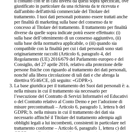
il contatto con te in casi diversi da quelli sopra specificati, ove
giustificato in particolare da una richiesta da te ricevuta e
dall'ambito dell'attività commerciale del Titolare del
trattamento. I tuoi dati personali potranno essere trattati anche
per finalità di marketing sulla base del consenso da te
concesso al Titolare del trattamento. Il trattamento per finalità
diverse da quelle sopra indicate potrà essere effettuato: (i)
sulla base dell’ottenimento di un consenso aggiuntivo, (ii)
sulla base della normativa applicabile, o (iii) quando sia
compatibile con la finalità per cui i dati personali sono stati
originariamente raccolti (Articolo 6, paragrafo 4, del
Regolamento (UE) 2016/679 del Parlamento europeo e del
Consiglio, del 27 aprile 2016, relativo alla protezione delle
persone fisiche con riguardo al trattamento dei dati personali,
nonché alla libera circolazione di tali dati e che abroga la
direttiva 95/46/CE, (di seguito: «GDPR»).
La base giuridica per il trattamento dei Suoi dati personali è: a.
nella misura in cui il trattamento sia necessario per
l’esecuzione del Contratto di Servizi Informativi ed Educativi
o del Contratto relativo al Conto Demo e per l’adozione di
misure precontrattuali – Articolo 6, paragrafo 1, lettera b del
GDPR; b. nella misura in cui il trattamento dei dati sia
necessario affinché il Titolare del trattamento adempia agli
obblighi legali a lui incombenti, consistenti in particolare nel
trattamento conforme – Articolo 6, paragrafo 1, lettera c) del