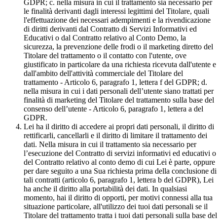
GDPR; c. nella misura in cui il trattamento sia necessario per
le finalità derivanti dagli interessi legittimi del Titolare, quali
l'effettuazione dei necessari adempimenti e la rivendicazione
di diritti derivanti dal Contratto di Servizi Informativi ed
Educativi o dal Contratto relativo al Conto Demo, la
sicurezza, la prevenzione delle frodi o il marketing diretto del
Titolare del trattamento o il contatto con l'utente, ove
giustificato in particolare da una richiesta ricevuta dall'utente e
dall'ambito dell'attività commerciale del Titolare del
trattamento - Articolo 6, paragrafo 1, lettera f del GDPR; d.
nella misura in cui i dati personali dell’utente siano trattati per
finalità di marketing del Titolare del trattamento sulla base del
consenso dell’utente - Articolo 6, paragrafo 1, lettera a del
GDPR.
Lei ha il diritto di accedere ai propri dati personali, il diritto di
rettificarli, cancellarli e il diritto di limitare il trattamento dei
dati. Nella misura in cui il trattamento sia necessario per
l’esecuzione del Contratto di servizi informativi ed educativi o
del Contratto relativo al conto demo di cui Lei è parte, oppure
per dare seguito a una Sua richiesta prima della conclusione di
tali contratti (articolo 6, paragrafo 1, lettera b del GDPR), Lei
ha anche il diritto alla portabilità dei dati. In qualsiasi
momento, hai il diritto di opporti, per motivi connessi alla tua
situazione particolare, all'utilizzo dei tuoi dati personali se il
Titolare del trattamento tratta i tuoi dati personali sulla base del