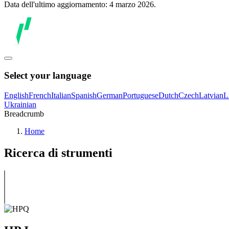
Data dell'ultimo aggiornamento: 4 marzo 2026.
Select your language
English
French
Italian
Spanish
German
Portuguese
Dutch
Czech
Latvian
L
Ukrainian
Breadcrumb
Home
Ricerca di strumenti