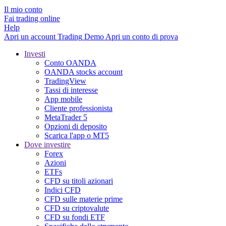
Il mio conto
Fai trading online
Help
Apri un account
Trading
Demo
Apri un conto di prova
Investi
Conto OANDA
OANDA stocks account
TradingView
Tassi di interesse
App mobile
Cliente professionista
MetaTrader 5
Opzioni di deposito
Scarica l'app o MT5
Dove investire
Forex
Azioni
ETFs
CFD su titoli azionari
Indici CFD
CFD sulle materie prime
CFD su criptovalute
CFD su fondi ETF