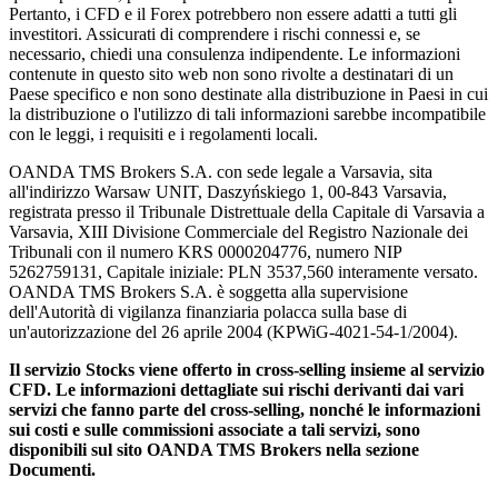
Pertanto, i CFD e il Forex potrebbero non essere adatti a tutti gli
investitori. Assicurati di comprendere i rischi connessi e, se
necessario, chiedi una consulenza indipendente. Le informazioni
contenute in questo sito web non sono rivolte a destinatari di un
Paese specifico e non sono destinate alla distribuzione in Paesi in cui
la distribuzione o l'utilizzo di tali informazioni sarebbe incompatibile
con le leggi, i requisiti e i regolamenti locali.
OANDA TMS Brokers S.A. con sede legale a Varsavia, sita
all'indirizzo Warsaw UNIT, Daszyńskiego 1, 00-843 Varsavia,
registrata presso il Tribunale Distrettuale della Capitale di Varsavia a
Varsavia, XIII Divisione Commerciale del Registro Nazionale dei
Tribunali con il numero KRS 0000204776, numero NIP
5262759131, Capitale iniziale: PLN 3537,560 interamente versato.
OANDA TMS Brokers S.A. è soggetta alla supervisione
dell'Autorità di vigilanza finanziaria polacca sulla base di
un'autorizzazione del 26 aprile 2004 (KPWiG-4021-54-1/2004).
Il servizio Stocks viene offerto in cross-selling insieme al servizio
CFD. Le informazioni dettagliate sui rischi derivanti dai vari
servizi che fanno parte del cross-selling, nonché le informazioni
sui costi e sulle commissioni associate a tali servizi, sono
disponibili sul sito OANDA TMS Brokers nella sezione
Documenti.