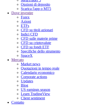
MetaTrader 5
Opzioni di deposito
Scarica l'app o MT5
Dove investire
Forex
Azioni
ETFs
CFD su titoli azionari
Indici CFD
CFD sulle materie prime
CFD su criptovalute
CFD su fondi ETF
Specifiche dello strumento
SpaceX
Mercato
Market news
Quotazioni in tempo reale
Calendario economico
Corporate actions
Updates
Blog
US earnings season
Learn TradingView
Client sentiment
Contatto